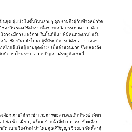
ตู้ปันสุข ตู้แบ่งปันขึ้นในหลายๆ จุด รวมถึงตู้กับข้าวหน้าวัด
ลไม้ของกิน ของใช้ต่างๆ เพื่อช่วยเหลือบรรเทาความเดือด
ว่าจะมีการแชร์ภาพในพื้นที่อื่นๆ ที่มีคนตระเวนไปรับ
ัดเชียงใหม่ยังไม่พบผู้ที่มีพฤติการณ์ดังกล่าว แต่จะ
โภคไปเติมในตู้ตามจุดต่างๆ เป็นจำนวนมาก ซึ่งแสดงถึง
ะสบปัญหาโรคระบาดและปัญหาเศรษฐกิจเช่นนี้
้างเผือก ภายใต้การอำนวยการของ พ.ต.อ.กิตติพงษ์ เพ็ชร
วป.สภ.ช้างเผือก , พร้อมเจ้าหน้าที่ตำรวจ สภ.ช้างเผือก
ัด เบสเชียงใหม่ นำโดยคุณศิริญญา​ วิชัยยา จัดตั้ง “ตู้