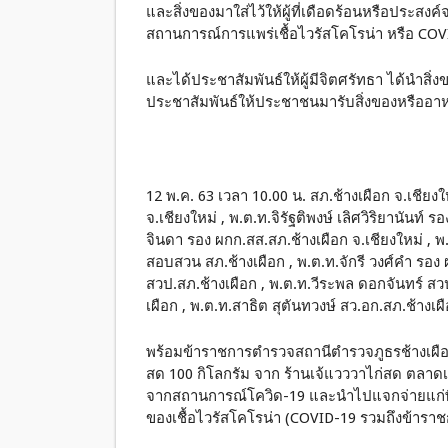
และสิ่งของมาใส่ไว้ให้ผู้ที่เดือดร้อนหรือประสงค
สถานการณ์การแพร่เชื้อไวรัสโคโรน่า หรือ CO
และได้ประชาสัมพันธ์ให้ผู้มีจิตศรัทธา ได้นำสิ่ง
ประชาสัมพันธ์ให้ประชาชนมารับสิ่งของหรืออาห
12 พ.ค. 63 เวลา 10.00 น. สภ.ช้างเผือก จ.เชียง
จ.เชียงใหม่ , พ.ต.ท.จิรัฐติพงษ์ เลิศวิริยานันท์ 
จินดา รอง ผกก.สส.สภ.ช้างเผือก จ.เชียงใหม่ , 
สอบสวน สภ.ช้างเผือก , พ.ต.ท.จักรี วงศ์คำ รอง 
สวป.สภ.ช้างเผือก , พ.ต.ท.วีระพล ดอกจันทร์ สว
เผือก , พ.ต.ท.สาธิต สุตันทวงษ์ สว.อก.สภ.ช้างเผ
พร้อมข้าราชการตำรวจสถานีตำรวจภูธรช้างเผื
สด 100 กิโลกรัม จาก ร้านเจ้แวววาไก่สด ตลาดเมื
จากสถานการณ์โควิด-19 และนำไปแจกจ่ายแก่พี
ของเชื้อไวรัสโคโรน่า (COVID-19 รวมถึงข้า