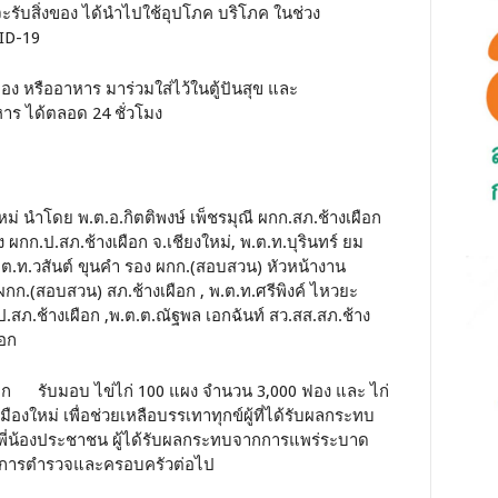
์จะรับสิ่งของ ได้นำไปใช้อุปโภค บริโภค ในช่วง
VID-19
ของ หรืออาหาร มาร่วมใส่ไว้ในตู้ปันสุข และ
าร ได้ตลอด 24 ชั่วโมง
ใหม่ นำโดย พ.ต.อ.กิตติพงษ์ เพ็ชรมุณี ผกก.สภ.ช้างเผือก
รอง ผกก.ป.สภ.ช้างเผือก จ.เชียงใหม่, พ.ต.ท.บุรินทร์ ยม
พ.ต.ท.วสันต์ ขุนคำ รอง ผกก.(สอบสวน) หัวหน้างาน
ผกก.(สอบสวน) สภ.ช้างเผือก , พ.ต.ท.ศรีพิงค์ ไหวยะ
ป.สภ.ช้างเผือก ,พ.ต.ต.ณัฐพล เอกฉันท์ สว.สส.สภ.ช้าง
ือก
อก รับมอบ ไข่ไก่ 100 แผง จำนวน 3,000 ฟอง และ ไก่
องใหม่ เพื่อช่วยเหลือบรรเทาทุกข์ผู้ที่ได้รับผลกระทบ
่น้องประชาชน ผู้ได้รับผลกระทบจากการแพร่ระบาด
ราชการตำรวจและครอบครัวต่อไป