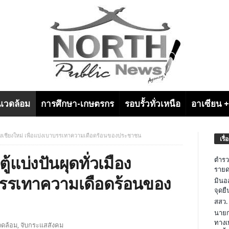
งแวดล้อม
การศึกษา-เกษตรกร
รอบรั้วทั่วเหนือ
อาเซียน 
่วเมืองเชียงใหม่ เพื่อแบ่งเบาบรรเทาความเดือดร้อนของประชาชน
เรื่
ตู้แบ่งปันผุดทั่วเมือง
ตำรว
รายด
บาบรรเทาความเดือดร้อนของ
มินอ
จุดย
สสว.
นายก
ทางเ
วดล้อม
,
จับกระแสสังคม