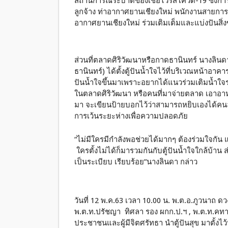
สถานการณ์ระบาดของเชื้อไวรัสโควิด-19 ซึ่งการ
ลูกจ้าง ท่าอากาศยานเชียงใหม่ พนักงานสายการบ
อากาศยานเชียงใหม่ ร่วมเติมเต็มและแบ่งปันสิ
ส่วนที่ตลาดศิริวัฒนาหรือกาดธานินทร์ นางลินดา 
ธานินทร์) ได้ตั้งตู้ปันน้ำใจไว้ที่บริเวณหน้าอา
ปันน้ำใจขึ้นมาเพราะอยากได้แนวร่วมเติมน้ำใจร่วม
ในตลาดศิริวัฒนา หรือคนที่มาจ่ายตลาด เอาอาหารมา
มา จะเขียนป้ายบอกไว้ว่าสามารถหยิบเองได้คนละ2
การเว้นระยะห่างเพื่อความปลอดภัย
“ไม่มีใครมีกำลังพอช่วยได้มากๆ ต้องร่วมใจกัน
ใครตั้งไม่ได้ก็มารวมกันกับตู้ปันน้ำใจใกล้บ้าน ส
เป็นระเบียบ เรียบร้อย”นางลินดา กล่าว
วันที่ 12 พ.ค.63 เวลา 10.00 น. พ.ต.อ.ภูวนาถ ดว
พ.ต.ท.ปรัชญา ทิศลา รอง ผกก.ป.ฯ , พ.ต.ท.คทา
ประชาชนและผู้มีจิตศรัทธา นำตู้ปันสุข มาตั้งไว้