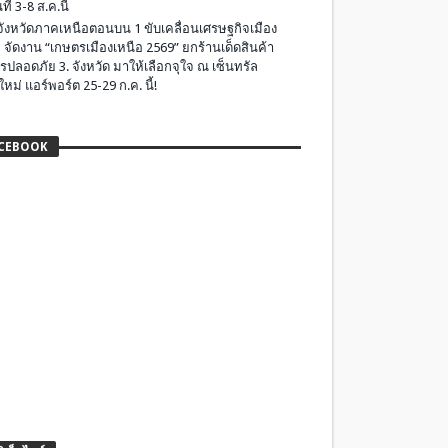
ที่ 3-8 ส.ค.นี้
มจังหวัดภาคเหนือตอนบน 1 ขับเคลื่อนเศรษฐกิจเมือง
 จัดงาน “เกษตรเมืองเหนือ 2569” ยกร้านเด็ดสินค้า
รปลอดภัย 3. จังหวัด มาให้เลือกจุใจ ณ เซ็นทรัล
ใหม่ แอร์พอร์ต 25-29 ก.ค. นี้!
CEBOOK