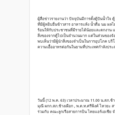
ผู้สื่อข่าวรายงานว่า ปัจจุบันมีการตั้งตู้ปันน้ำใจ 
ที่มีผู้หยิบยื่นข้าวสาร อาหารแห้ง น้ำดื่ม นม ผ
ร้อนให้กับประชาชนที่มีรายได้น้อยและตกงาน แม้
สิ่งของจากตู้ไปเป็นจำนวนมาก แต่ในส่วนของจังหว
พบเห็นว่ามีผู้นำสิ่งของจำเป็นในการอุปโภค บริ
ความเอื้ออาทรต่อกันในยามที่ประเทศกำลังปร
วันนี้ (12 พ.ค. 63) เวลาประมาณ 11.00 น.สภ.ช
มุณี ผกก.สภ.ช้างเผือก , พ.ต.ท.ศรีพิงค์ ไหวยะ ส
ร่วมกับ คณะลูกเรือสายการบิน ไทยแอร์เอเชีย จำก