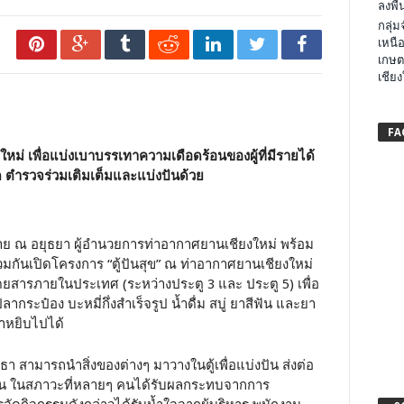
ลงพื้น
กลุ่
เหนือ
เกษต
เชียง
FA
ียงใหม่ เพื่อแบ่งเบาบรรเทาความเดือดร้อนของผู้ที่มีรายได้
ด ตำรวจร่วมเติมเต็มและแบ่งปันด้วย
สาย ณ อยุธยา ผู้อำนวยการท่าอากาศยานเชียงใหม่ พร้อม
วมกันเปิดโครงการ “ตู้ปันสุข” ณ ท่าอากาศยานเชียงใหม่
โดยสารภายในประเทศ (ระหว่างประตู 3 และ ประตู 5) เพื่อ
ากระป๋อง บะหมี่กึ่งสำเร็จรูป น้ำดื่ม สบู่ ยาสีฟัน และยา
มาหยิบไปได้
ศรัทธา สามารถนำสิ่งของต่างๆ มาวางในตู้เพื่อแบ่งปัน ส่งต่อ
กัน ในสภาวะที่หลายๆ คนได้รับผลกระทบจากการ