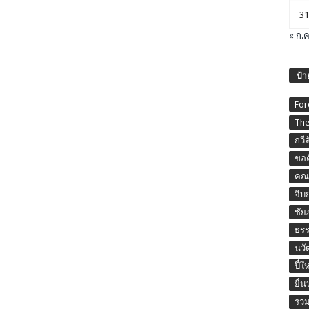
31
« ก.ค
ป้า
For
The
กวี
ขอค
คณะ
จิบ
ชัย
ธร
นวั
ปี๋ใ
ยื่
รวม