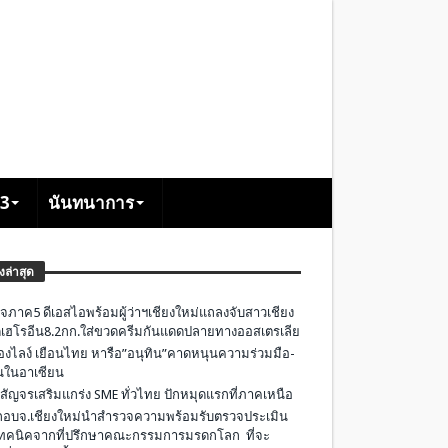
+3
นันทนาการ
องล่าสุด
จภาค5 ดีเอสไอพร้อมผู้ว่าฯเชียงใหม่แถลงจับสาวเชียง
เฮโรอีน8.2กก.ใส่ขวดครีมกันแดดปลายทางออสเตรเลีย
องไลง์ เยือนไทย หารือ”อนุทิน”คาดหนุนความร่วมมือ-
ืนในอาเซียน
 สัญจรเสริมแกร่ง SME ทั่วไทย ปักหมุดแรกที่ภาคเหนือ
อบจ.เชียงใหม่นำสำรวจความพร้อมรับตรวจประเมิน
ทคนิคจากที่ปรึกษาคณะกรรมการมรดกโลก ที่จะ