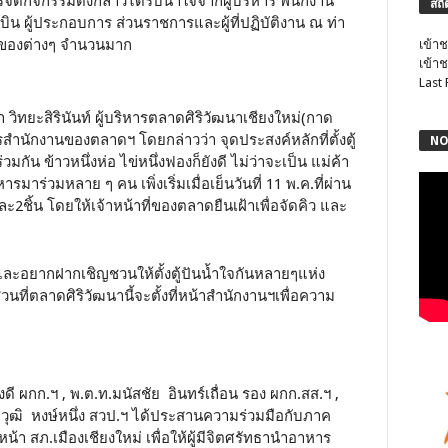
จัดกิจกรรมดังกล่าวได้รับน้ำใจจากผู้บริหาร พนักงาน
สถิ
ิน ผู้ประกอบการ ส่วนราชการและผู้ที่ปฏิบัติงาน ณ ท่า
่งของต่างๆ จำนวนมาก
เข้าช
เข้าช
Last
วิทยะสิรินันท์ ผู้บริหารตลาดศิริวัฒนาเชียงใหม่(กาด
คารสำนักงานของตลาดฯ โดยกล่าวว่า จุดประสงค์หลักที่ตั้งตู้
NO
กัน ข้าวหนึ่งห่อ ไข่หนึ่งฟองก็ยังดี ไม่ว่าจะเป็น แม่ค้า
ร่วมหลาย ๆ คน เพิ่งเริ่มเมื่อเย็นวันที่ 11 พ.ค.ที่ผ่าน
ชิ้น โดยให้เจ้าหน้าที่ของตลาดยืนเฝ้าเพื่อจัดคิว และ
 และอยากฝากเชิญชวนให้ตั้งตู้ปันน้ำใจกันหลายๆแห่ง
่วนที่ตลาดศิริวัฒนานี้จะตั้งที่หน้าสำนักงานฯเพื่อความ
งดี ผกก.ฯ , พ.ต.ท.มนัสชัย อินทร์เถื่อน รอง ผกก.สส.ฯ ,
วุฒิ หงษ์หนึ่ง สวป.ฯ ได้ประสานความร่วมมือกับภาค
หน้า สภ.เมืองเชียงใหม่ เพื่อให้ผู้มีจิตศรัทธานำอาหาร