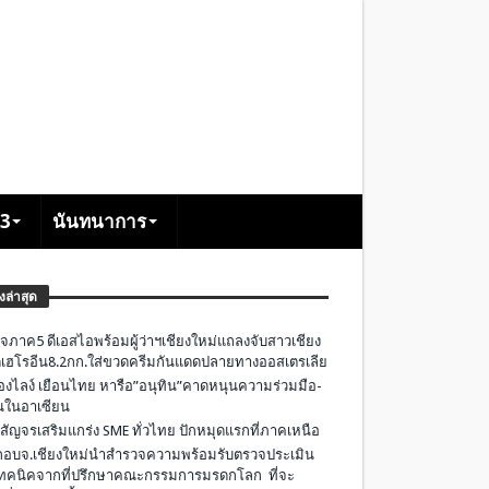
+3
นันทนาการ
องล่าสุด
จภาค5 ดีเอสไอพร้อมผู้ว่าฯเชียงใหม่แถลงจับสาวเชียง
เฮโรอีน8.2กก.ใส่ขวดครีมกันแดดปลายทางออสเตรเลีย
องไลง์ เยือนไทย หารือ”อนุทิน”คาดหนุนความร่วมมือ-
ืนในอาเซียน
 สัญจรเสริมแกร่ง SME ทั่วไทย ปักหมุดแรกที่ภาคเหนือ
อบจ.เชียงใหม่นำสำรวจความพร้อมรับตรวจประเมิน
ทคนิคจากที่ปรึกษาคณะกรรมการมรดกโลก ที่จะ