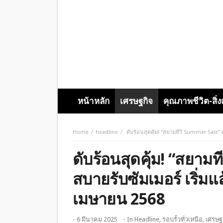
หน้าหลัก
เศรษฐกิจ
คุณภาพชีวิต-สิ่
Home
headline
ดับร้อนสุดคุ้ม! “สยามทีวี Summer Sale” 
ดับร้อนสุดคุ้ม! “สยามท
สบายรับซัมเมอร์ เริ่มแล
เมษายน 2568
- 6 มีนาคม 2025
- In
Headline
,
รอบรั้วทั่วเหนือ
,
เศรษฐ