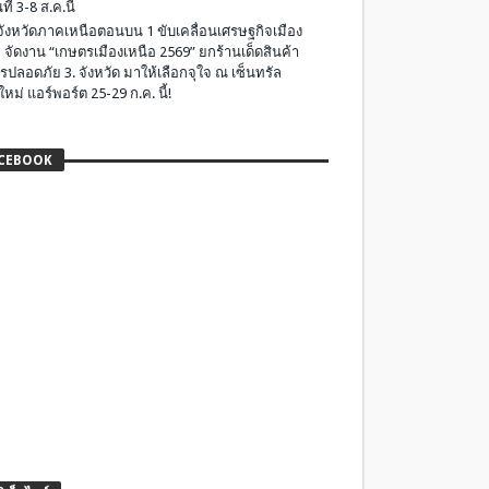
ที่ 3-8 ส.ค.นี้
มจังหวัดภาคเหนือตอนบน 1 ขับเคลื่อนเศรษฐกิจเมือง
 จัดงาน “เกษตรเมืองเหนือ 2569” ยกร้านเด็ดสินค้า
รปลอดภัย 3. จังหวัด มาให้เลือกจุใจ ณ เซ็นทรัล
ใหม่ แอร์พอร์ต 25-29 ก.ค. นี้!
CEBOOK