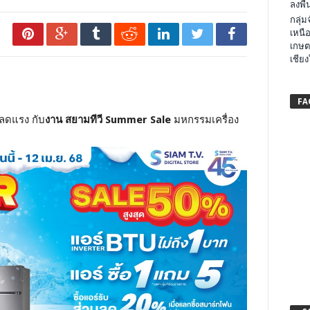
ลงพื้น
กลุ่
เหนือ
เกษต
เชียง
FA
้าลดแรง กับ
งาน สยามทีวี
Summer Sale
มหกรรมเครื่อง