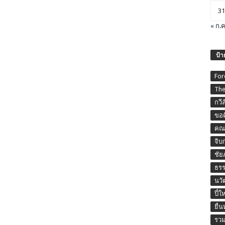
31
« ก.ค
ป้า
For
The
กวี
ขอค
คณะ
จิบ
ชัย
ธร
นวั
ปี๋ใ
ยื่
รวม