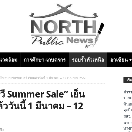
งแวดล้อม
การศึกษา-เกษตรกร
รอบรั้วทั่วเหนือ
อาเซียน 
เย็นสบายรับซัมเมอร์ เริ่มแล้ววันนี้ 1 มีนาคม – 12 เมษายน 2568
เรื่
ีวี Summer Sale” เย็น
ตำรว
รายด
้ววันนี้ 1 มีนาคม – 12
มินอ
จุดย
สสว.
นายก
ทางเ
กิจ