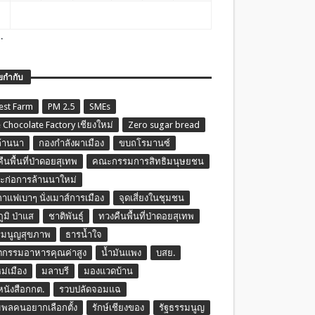
.
ยกำกับ
est Farm
PM 2.5
SMEs
 Chocolate Factory เชียงใหม่
Zero sugar bread
ล้านนา
กองกำลังผาเมือง
ขบถโรมานซ์
ืนพื้นที่ป่าดอยสุเทพ
คณะกรรมการสิทธิมนุษยชน
ก่อการล้านนาใหม่
กาแฟเบาๆ นั่งเมาส์การเมือง
จุดเสี่ยงในชุมชน
ภูมิ ป่าแส
ชาติพันธุ์
ทวงคืนพื้นที่ป่าดอยสุเทพ
รมนูญสุขภาพ
ธารน้ำใจ
ตกรรมอาหารคุณค่าสูง
น้ำมันแพง
บสย.
หม่เมือง
มลาบรี
มองแวดบ้าน
นหนังสือกกต.
รวบปลัดจอมแฉ
พลคนอยากเลือกตั้ง
รักษ์เชียงของ
รัฐธรรมนูญ