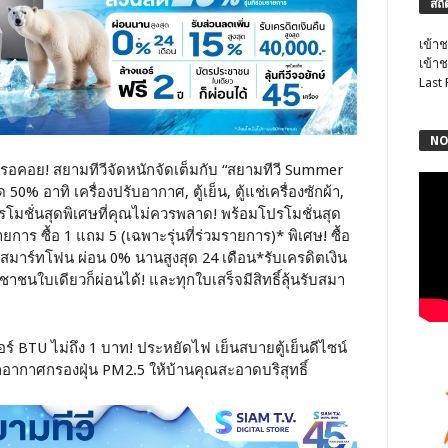
สถิ
เข้าช
เข้าช
Last
NO
กคนรอคอย! สยามทีวีจัดหนักจัดเต็มกับ “สยามทีวี Summer
0% อาทิ เครื่องปรับอากาศ, ตู้เย็น, ตู้แช่เครื่องซักผ้า,
โมชั่นสุดพิเศษที่คุณไม่ควรพลาด! พร้อมโปรโมชั่นสุด
การ ซื้อ 1 แถม 5 (เฉพาะรุ่นที่ร่วมรายการ)* พิเศษ! ซื้อ
ื้อสมาร์ทโฟน ผ่อน 0% นานสูงสุด 24 เดือน*รับเครดิตเงิน
ชาชนใบเดียวก็ผ่อนได้! และทุกใบเสร็จมีสิทธิ์ลุ้นรับสมา
ร์ BTU ไม่ถึง 1 บาท! ประหยัดไฟ เย็นสบายตู้เย็นดีไซน์
อกอากาศกรองฝุ่น PM2.5 ให้บ้านคุณสะอาดบริสุทธิ์