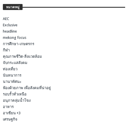
หมวดหมู่
AEC
Exclusive
headline
mekong focus
การศึกษา-เกษตรกร
กีฬา
คุณภาพชีวิต-สิ่งแวดล้อม
จับกระแสสังคม
ท่องเที่ยว
นันทนาการ
นานาทัศนะ
ฟ้องด้วยภาพ เพื่อสังคมที่น่าอยู่
รอบรั้วทั่วเหนือ
อนุภาคลุ่มน้ำโขง
อาหาร
อาเซียน +3
เศรษฐกิจ