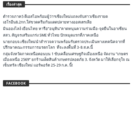
เรื่องล่าสุด
ตำรวจภาค5 ดีเอสไอพร้อมผู้ว่าฯเชียงใหม่แถลงจับสาวเชียงรายด
เฮโรอีน8.2กก.ใส่ขวดครีมกันแดดปลายทางออสเตรเลีย
มินอองไลง์ เยือนไทย หารือ”อนุทิน”คาดหนุนความร่วมมือ-จุดยืนในอาเซียน
สสว. สัญจรเสริมแกร่ง SME ทั่วไทย ปักหมุดแรกที่ภาคเหนือ
นายกอบจ.เชียงใหม่นำสำรวจความพร้อมรับตรวจประเมินทางเทคนิคจากที่
ปรึกษาคณะกรรมการมรดกโลก ที่จะลงพื้นที่ 3-8 ส.ค.นี้
กลุ่มจังหวัดภาคเหนือตอนบน 1 ขับเคลื่อนเศรษฐกิจเมืองเหนือ จัดงาน “เกษตร
เมืองเหนือ 2569” ยกร้านเด็ดสินค้าเกษตรปลอดภัย 3. จังหวัด มาให้เลือกจุใจ ณ
เซ็นทรัล เชียงใหม่ แอร์พอร์ต 25-29 ก.ค. นี้!
FACEBOOK