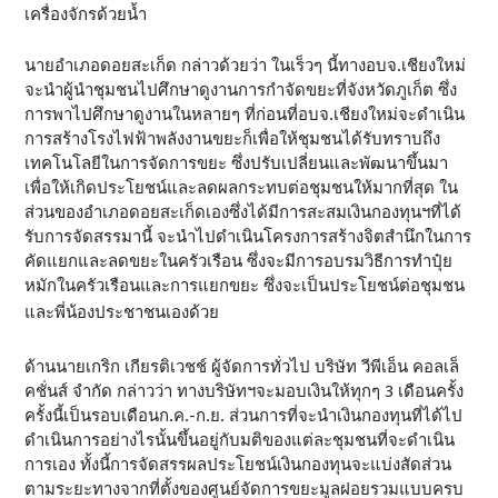
เครื่องจักรด้วยน้ำ
นายอำเภอดอยสะเก็ด กล่าวด้วยว่า ในเร็วๆ นี้ทางอบจ.เชียงใหม่
จะนำผู้นำชุมชนไปศึกษาดูงานการกำจัดขยะที่จังหวัดภูเก็ต ซึ่ง
การพาไปศึกษาดูงานในหลายๆ ที่ก่อนที่อบจ.เชียงใหม่จะดำเนิน
การสร้างโรงไฟฟ้าพลังงานขยะก็เพื่อให้ชุมชนได้รับทราบถึง
เทคโนโลยีในการจัดการขยะ ซึ่งปรับเปลี่ยนและพัฒนาขึ้นมา
เพื่อให้เกิดประโยชน์และลดผลกระทบต่อชุมชนให้มากที่สุด ใน
ส่วนของอำเภอดอยสะเก็ดเองซึ่งได้มีการสะสมเงินกองทุนฯที่ได้
รับการจัดสรรมานี้ จะนำไปดำเนินโครงการสร้างจิตสำนึกในการ
คัดแยกและลดขยะในครัวเรือน ซึ่งจะมีการอบรมวิธีการทำปุ๋ย
หมักในครัวเรือนและการแยกขยะ ซึ่งจะเป็นประโยชน์ต่อชุมชน
และพี่น้องประชาชนเองด้วย
ด้านนายเกริก เกียรติเวชช์ ผู้จัดการทั่วไป บริษัท วีพีเอ็น คอลเล็
คชั่นส์ จำกัด กล่าวว่า ทางบริษัทฯจะมอบเงินให้ทุกๆ 3 เดือนครั้ง
ครั้งนี้เป็นรอบเดือนก.ค.-ก.ย. ส่วนการที่จะนำเงินกองทุนที่ได้ไป
ดำเนินการอย่างไรนั้นขึ้นอยู่กับมติของแต่ละชุมชนที่จะดำเนิน
การเอง ทั้งนี้การจัดสรรผลประโยชน์เงินกองทุนจะแบ่งสัดส่วน
ตามระยะทางจากที่ตั้งของศูนย์จัดการขยะมูลฝอยรวมแบบครบ