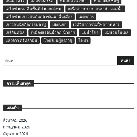
สิ้นแสงดาว
สื่อสร้างสรรค์
หมอกควันไฟป่า
หัวคิวบัตรชมพู
เครือข่ายขอคืนพื้นที่ป่าดอยสุเทพ
เครือข่ายประชาชนปกป้องแม่น้ำ
เครือข่ายเยาวชนต้นกล้าชนเผ่าพื้นเมือง
เผด็จการ
เยาวชนนักกิจกรรมลาหู่
เล่งเน่ยยี่
เวทีวิชาการไม่ใช่ค่ายทหาร
เสรีอินทนิล
เหมืองแร่ต้นน้ำกก-น้ำสาย
แม่น้ำโขง
แม่แจ่มโมเดล
แสงดาว ศรัทธามั่น
โรงเรียนผู้สูงอายุ
ไฟป่า
ความเห็นล่าสุด
คลังเก็บ
สิงหาคม 2026
กรกฎาคม 2026
มิถุนายน 2026