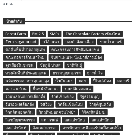
« ก.ค.
ป้ายกำกับ
Forest Farm
PM 2.5
SMEs
The Chocolate Factory เชียงใหม่
Zero sugar bread
กวีล้านนา
กองกำลังผาเมือง
ขบถโรมานซ์
ขอคืนพื้นที่ป่าดอยสุเทพ
คณะกรรมการสิทธิมนุษยชน
คณะก่อการล้านนาใหม่
จิบกาแฟเบาๆ นั่งเมาส์การเมือง
จุดเสี่ยงในชุมชน
ชัยภูมิ ป่าแส
ชาติพันธุ์
ทวงคืนพื้นที่ป่าดอยสุเทพ
ธรรมนูญสุขภาพ
ธารน้ำใจ
นวัตกรรมอาหารคุณค่าสูง
น้ำมันแพง
บสย.
ปี๋ใหม่เมือง
มลาบรี
มองแวดบ้าน
ยื่นหนังสือกกต.
รวบปลัดจอมแฉ
รวมพลคนอยากเลือกตั้ง
รักษ์เชียงของ
รัฐธรรมนูญ
รับรองผลเลือกตั้ง
วังเวียง
วัดจีนเชียงใหม่
วิกฤติฝุ่นควัน
วิกฤติหมอกควัน
วิกฤติหมอกควันไฟป่า
วิจิตรศิลป์ มช.
วิสามัญฆาตกรรม
สภากาแฟ
สสส.สำนัก 3
สสส.สำนัก 5
สสส.สำนัก 6
สังคมสุขภาวะ
สารพิษจากเหมืองแร่ปนเปื้อนแม่น้ำ