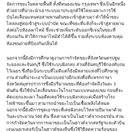
จัดการขยะในหลายพื้นที่ ทั้งที่หนองแขม กรุงเทพฯ ซึ่งเป็นอีกหนึ่ง
ตัวอย่างที่น่าจะนำเอาระบบมาประยุกต์ใช้โดยเฉพาะการใช้
บันไดเลื่อนแทนท่อสายพานดันขยะเข้าสู่เตาเผา ทำให้น้ำขยะ
ไหลลงสู่ท่อเข้าสู่ระบบบำบัด ขณะที่ขยะที่แห้งก็จะเข้าสู่สายพาน
ส่งต่อไปห้องเผาไหม้ ซึ่งจะช่วยเพิ่มระดับออกซิเจนในขยะที่
ทับถมกัน ทำให้การเผาไหม้ทำได้ดีขึ้น รวมทั้งระบบห้องควบคุม
ห้องขนถ่ายที่ป้องกันกลิ่นได้
นอกจากนี้ยังมีการศึกษาดูงานการกำจัดขยะที่จังหวัดนครปฐม
ระยองและจันทบุรี ซึ่งใช้ระบบฝังกลบ ส่วนที่จันทบุรีใช้กองทับถม
ไว้เฉยๆ ซึ่งถือเป็นระบบที่ไม่ดีแต่ก็ยังมีหลายแห่งที่ไปศึกษาดู
งาน ส่วนที่น่าจะเอาเป็นแบบอย่างอีกแห่งคือที่แพรกกาษา
จังหวัดสมุทรปราการซึ่งมีปริมาณขยะที่ต้องกำจัดถึงวันละ 3
พันตัน ซึ่งใช้บันไดเลื่อนขยะในโรงงานแบบหนองแขม ก่อนที่จะ
คัดแยกและเผา ในอดีตเคยใช้ระบบฝังกลบแต่เมื่อสร้างโรง
ไฟฟ้าขยะขึ้นมา สามารถนำขยะไปเป็นเชื้อเพลิงได้หมด
นอกจากนี้ยังมีการขุดเอาขยะที่เคยฝังกลบไว้หลายปีมาเผาด้วย
วันละประมาณ 500 ตัน ซึ่งเตาเผาเป็นโนฮาวด์จากเยอรมัน ส่วน
การกำจัดควันจากการเผาขยะเป็นโนฮาวด์จากสหรัฐฯและตัวปั่น
เจนเนอเรเตอร์เป็นโนฮาวด์ของจีนซึ่งใช้วิธีลดความร้อนของ