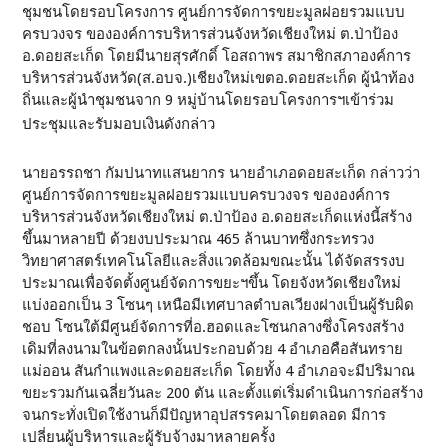
ชุมชนโดยรอบโครงการ ศูนย์การจัดการขยะมูลฝอยรวมแบบ
ครบวงจร ขององค์การบริหารส่วนจังหวัดเชียงใหม่ ต.ป่าป้อง
อ.ดอยสะเก็ด โดยมีนายสุรศักดิ์ โอสถาพร สมาชิกสภาองค์การ
บริหารส่วนจังหวัด(ส.อบจ.)เชียงใหม่เขตอ.ดอยสะเก็ด ผู้นำท้อง
ถิ่นและผู้นำชุมชนจาก 9 หมู่บ้านโดยรอบโครงการฯเข้าร่วม
ประชุมและรับมอบเงินดังกล่าว
นายอรรถชา กัมปนาทแสนยากร นายอำเภอดอยสะเก็ด กล่าวว่า
ศูนย์การจัดการขยะมูลฝอยรวมแบบครบวงจร ขององค์การ
บริหารส่วนจังหวัดเชียงใหม่ ต.ป่าป้อง อ.ดอยสะเก็ดแห่งนี้สร้าง
ขึ้นมาหลายปี ด้วยงบประมาณ 465 ล้านบาทซึ่งกระทรวง
วิทยาศาสตร์เทคโนโลยีและสิ่งแวดล้อมขณะนั้น ได้จัดสรรงบ
ประมาณเพื่อจัดตั้งศูนย์จัดการขยะฯขึ้น โดยจังหวัดเชียงใหม่
แบ่งออกเป็น 3 โซนๆ เหนือมีเทศบาลตำบลเวียงฝางเป็นผู้รับผิด
ชอบ โซนใต้มีศูนย์จัดการที่อ.ฮอดและโซนกลางซึ่งโครงสร้าง
เดิมที่ลงนามในข้อตกลงนั้นประกอบด้วย 4 อำเภอคือสันทราย
แม่ออน สันกำแพงและดอยสะเก็ด โดยทั้ง 4 อำเภอจะมีปริมาณ
ขยะรวมกันเฉลี่ยวันละ 200 ตัน และตั้งแต่เริ่มดำเนินการก่อสร้าง
จนกระทั่งเปิดใช้งานก็มีปัญหาอุปสรรคมาโดยตลอด มีการ
เปลี่ยนผู้บริหารและผู้รับจ้างมาหลายครั้ง