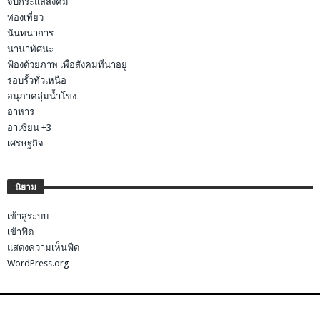
จับกระแสสังคม
ท่องเที่ยว
นันทนาการ
นานาทัศนะ
ฟ้องด้วยภาพ เพื่อสังคมที่น่าอยู่
รอบรั้วทั่วเหนือ
อนุภาคลุ่มน้ำโขง
อาหาร
อาเซียน +3
เศรษฐกิจ
นิยาม
เข้าสู่ระบบ
เข้าฟีด
แสดงความเห็นฟีด
WordPress.org