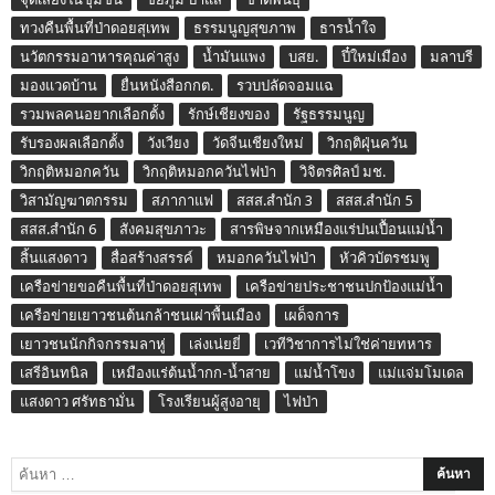
ทวงคืนพื้นที่ป่าดอยสุเทพ
ธรรมนูญสุขภาพ
ธารน้ำใจ
นวัตกรรมอาหารคุณค่าสูง
น้ำมันแพง
บสย.
ปี๋ใหม่เมือง
มลาบรี
มองแวดบ้าน
ยื่นหนังสือกกต.
รวบปลัดจอมแฉ
รวมพลคนอยากเลือกตั้ง
รักษ์เชียงของ
รัฐธรรมนูญ
รับรองผลเลือกตั้ง
วังเวียง
วัดจีนเชียงใหม่
วิกฤติฝุ่นควัน
วิกฤติหมอกควัน
วิกฤติหมอกควันไฟป่า
วิจิตรศิลป์ มช.
วิสามัญฆาตกรรม
สภากาแฟ
สสส.สำนัก 3
สสส.สำนัก 5
สสส.สำนัก 6
สังคมสุขภาวะ
สารพิษจากเหมืองแร่ปนเปื้อนแม่น้ำ
สิ้นแสงดาว
สื่อสร้างสรรค์
หมอกควันไฟป่า
หัวคิวบัตรชมพู
เครือข่ายขอคืนพื้นที่ป่าดอยสุเทพ
เครือข่ายประชาชนปกป้องแม่น้ำ
เครือข่ายเยาวชนต้นกล้าชนเผ่าพื้นเมือง
เผด็จการ
เยาวชนนักกิจกรรมลาหู่
เล่งเน่ยยี่
เวทีวิชาการไม่ใช่ค่ายทหาร
เสรีอินทนิล
เหมืองแร่ต้นน้ำกก-น้ำสาย
แม่น้ำโขง
แม่แจ่มโมเดล
แสงดาว ศรัทธามั่น
โรงเรียนผู้สูงอายุ
ไฟป่า