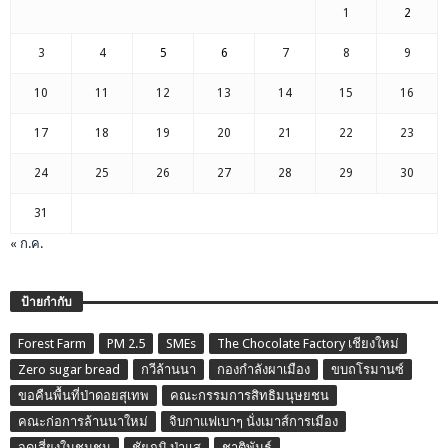
1
2
3
4
5
6
7
8
9
10
11
12
13
14
15
16
17
18
19
20
21
22
23
24
25
26
27
28
29
30
31
« ก.ค.
ป้ายกำกับ
Forest Farm
PM 2.5
SMEs
The Chocolate Factory เชียงใหม่
Zero sugar bread
กวีล้านนา
กองกำลังผาเมือง
ขบถโรมานซ์
ขอคืนพื้นที่ป่าดอยสุเทพ
คณะกรรมการสิทธิมนุษยชน
คณะก่อการล้านนาใหม่
จิบกาแฟเบาๆ นั่งเมาส์การเมือง
จุดเสี่ยงในชุมชน
ชัยภูมิ ป่าแส
ชาติพันธุ์