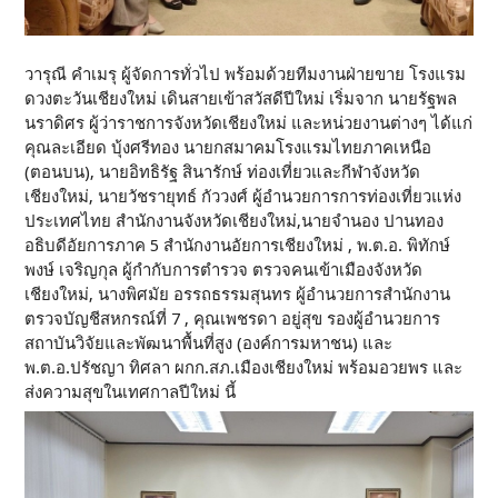
วารุณี คำเมรุ ผู้จัดการทั่วไป พร้อมด้วยทีมงานฝ่ายขาย โรงแรม
ดวงตะวันเชียงใหม่ เดินสายเข้าสวัสดีปีใหม่ เริ่มจาก นายรัฐพล
นราดิศร ผู้ว่าราชการจังหวัดเชียงใหม่ และหน่วยงานต่างๆ ได้แก่
คุณละเอียด บุ้งศรีทอง นายกสมาคมโรงแรมไทยภาคเหนือ
(ตอนบน), นายอิทธิรัฐ สินารักษ์ ท่องเที่ยวและกีฬาจังหวัด
เชียงใหม่, นายวัชรายุทธ์ กัววงศ์ ผู้อำนวยการการท่องเที่ยวแห่ง
ประเทศไทย สำนักงานจังหวัดเชียงใหม่,นายจำนอง ปานทอง
อธิบดีอัยการภาค 5 สำนักงานอัยการเชียงใหม่ , พ.ต.อ. พิทักษ์
พงษ์ เจริญกุล ผู้กำกับการตำรวจ ตรวจคนเข้าเมืองจังหวัด
เชียงใหม่, นางพิศมัย อรรถธรรมสุนทร ผู้อำนวยการสำนักงาน
ตรวจบัญชีสหกรณ์ที่ 7 , คุณเพชรดา อยู่สุข รองผู้อำนวยการ
สถาบันวิจัยและพัฒนาพื้นที่สูง (องค์การมหาชน) และ
พ.ต.อ.ปรัชญา ทิศลา ผกก.สภ.เมืองเชียงใหม่ พร้อมอวยพร และ
ส่งความสุขในเทศกาลปีใหม่ นี้