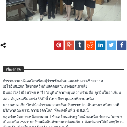
เรื่องล่าสุด
ตำรวจภาค5 ดีเอสไอพร้อมผู้ว่าฯเชียงใหม่แถลงจับสาวเชียงรายด
เฮโรอีน8.2กก.ใส่ขวดครีมกันแดดปลายทางออสเตรเลีย
มินอองไลง์ เยือนไทย หารือ”อนุทิน”คาดหนุนความร่วมมือ-จุดยืนในอาเซียน
สสว. สัญจรเสริมแกร่ง SME ทั่วไทย ปักหมุดแรกที่ภาคเหนือ
นายกอบจ.เชียงใหม่นำสำรวจความพร้อมรับตรวจประเมินทางเทคนิคจากที่
ปรึกษาคณะกรรมการมรดกโลก ที่จะลงพื้นที่ 3-8 ส.ค.นี้
กลุ่มจังหวัดภาคเหนือตอนบน 1 ขับเคลื่อนเศรษฐกิจเมืองเหนือ จัดงาน “เกษตร
เมืองเหนือ 2569” ยกร้านเด็ดสินค้าเกษตรปลอดภัย 3. จังหวัด มาให้เลือกจุใจ ณ