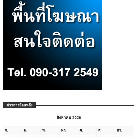
ข่าวสารย้อนหลัง
สิงหาคม 2026
จ.
อ.
พ.
พฤ.
ศ.
ส.
อา.