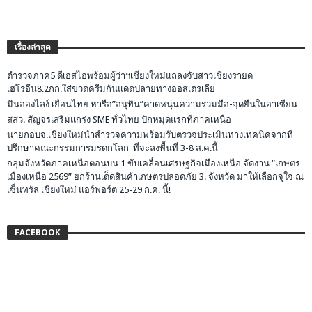
เรื่องล่าสุด
ตำรวจภาค5 ดีเอสไอพร้อมผู้ว่าฯเชียงใหม่แถลงจับสาวเชียงรายด
เฮโรอีน8.2กก.ใส่ขวดครีมกันแดดปลายทางออสเตรเลีย
มินอองไลง์ เยือนไทย หารือ”อนุทิน”คาดหนุนความร่วมมือ-จุดยืนในอาเซียน
สสว. สัญจรเสริมแกร่ง SME ทั่วไทย ปักหมุดแรกที่ภาคเหนือ
นายกอบจ.เชียงใหม่นำสำรวจความพร้อมรับตรวจประเมินทางเทคนิคจากที่
ปรึกษาคณะกรรมการมรดกโลก ที่จะลงพื้นที่ 3-8 ส.ค.นี้
กลุ่มจังหวัดภาคเหนือตอนบน 1 ขับเคลื่อนเศรษฐกิจเมืองเหนือ จัดงาน “เกษตร
เมืองเหนือ 2569” ยกร้านเด็ดสินค้าเกษตรปลอดภัย 3. จังหวัด มาให้เลือกจุใจ ณ
เซ็นทรัล เชียงใหม่ แอร์พอร์ต 25-29 ก.ค. นี้!
FACEBOOK