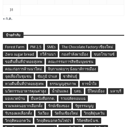
31
« ก.ค.
ป้ายกำกับ
Forest Farm
PM 2.5
SMEs
The Chocolate Factory เชียงใหม่
Zero sugar bread
กวีล้านนา
กองกำลังผาเมือง
ขบถโรมานซ์
ขอคืนพื้นที่ป่าดอยสุเทพ
คณะกรรมการสิทธิมนุษยชน
คณะก่อการล้านนาใหม่
จิบกาแฟเบาๆ นั่งเมาส์การเมือง
จุดเสี่ยงในชุมชน
ชัยภูมิ ป่าแส
ชาติพันธุ์
ทวงคืนพื้นที่ป่าดอยสุเทพ
ธรรมนูญสุขภาพ
ธารน้ำใจ
นวัตกรรมอาหารคุณค่าสูง
น้ำมันแพง
บสย.
ปี๋ใหม่เมือง
มลาบรี
มองแวดบ้าน
ยื่นหนังสือกกต.
รวบปลัดจอมแฉ
รวมพลคนอยากเลือกตั้ง
รักษ์เชียงของ
รัฐธรรมนูญ
รับรองผลเลือกตั้ง
วังเวียง
วัดจีนเชียงใหม่
วิกฤติฝุ่นควัน
วิกฤติหมอกควัน
วิกฤติหมอกควันไฟป่า
วิจิตรศิลป์ มช.