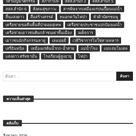
วิสามัญฆาตกรรม
สภากาแฟ
สสส.สำนัก 3
สสส.สำนัก 5
สสส.สำนัก 6
สังคมสุขภาวะ
สารพิษจากเหมืองแร่ปนเปื้อนแม่น้ำ
สิ้นแสงดาว
สื่อสร้างสรรค์
หมอกควันไฟป่า
หัวคิวบัตรชมพู
เครือข่ายขอคืนพื้นที่ป่าดอยสุเทพ
เครือข่ายประชาชนปกป้องแม่น้ำ
เครือข่ายเยาวชนต้นกล้าชนเผ่าพื้นเมือง
เผด็จการ
เยาวชนนักกิจกรรมลาหู่
เล่งเน่ยยี่
เวทีวิชาการไม่ใช่ค่ายทหาร
เสรีอินทนิล
เหมืองแร่ต้นน้ำกก-น้ำสาย
แม่น้ำโขง
แม่แจ่มโมเดล
แสงดาว ศรัทธามั่น
โรงเรียนผู้สูงอายุ
ไฟป่า
ความเห็นล่าสุด
คลังเก็บ
สิงหาคม 2026