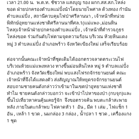
เวลา 21.00 น. พ.ต.ท. ชัชวาล แสงบุญ รอง ผกก.สส.สภ.โหล่ง
ขอด ฝ่ายปกครองตำบลแม่ปั๋งนำโดยนายไพศาล ด้วงทอง กำนัน
ตำบลแม่ปั๋ง , สถานีควบคุมไฟป่าศรีลานนา , เจ้าหน้าที่หน่วย
พิทักษ์อุทยานแห่งชาติศรีลานนาที่ศล.1(แม่แพง-,ม่อนหิน
ไหล)เจ้าหน้าฝ่ายปกครองตำบลแม่ปั๋ง , เจ้าหน้าที่ตำรวจภูธร
โหล่งขอด ร่วมกันดับไฟตามจุดความร้อน บริเวณ ห้วยหินแดง
หมู่ 3 ตำบลแม่ปั๋ง อำเภอพร้าว จังหวัดเฃียงใหม่ เสร็จเรียบร้อย
ต่อจากนั้นคณะเจ้าหน้าที่ชุดเดิมได้ออกตรวจลาดตระเวนไฟ
บริเวณห้วยแม่แพงหลวง ทางขึ้นม่อนหินไหล หมู่ 9 ตำบลแม่ปั๋ง
อำเภอพร้าว จังหวัดเชียงใหม่ พบแสงไฟรถจักรยานยนต์ คณะ
เจ้าหน้าที่จึงได้แสดงตัว ส่งสัญญาณให้หยุดรถจักรยานยนต์
สอบถามชายคนดังกล่าวว่าเข้ามาในเขตป่าอุทยานแห่งชาติ
ทำไม ชายคนดังกล่าวบอกว่า จะเข้าป่าไปหาของป่า (กบจุก)และ
ขึ้นไปเที่ยวหาคนคุ้นเคยรู้จัก จึงขอตรวจค้น พบตะกล้าสะพาย
หลัง ภายในตะกล้าพบ ไฟคาดหัว 1 อัน , มีด 1 เล่ม , ไฟแช็ก 1
อัน , เหล้า 1 ขวด , นมกล่อง 3 กล่อง , น้ำปลา 1 ชวด , เครื่องแกง
1 ชุด