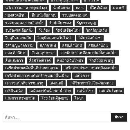
ทวงคืนพื้นที่ป่าดอยสุเทพ
ธรรมนูญสุขภาพ
ธารน้ำใจ
นวัตกรรมอาหารคุณค่าสูง
น้ำมันแพง
บสย.
ปี๋ใหม่เมือง
มลาบรี
มองแวดบ้าน
ยื่นหนังสือกกต.
รวบปลัดจอมแฉ
รวมพลคนอยากเลือกตั้ง
รักษ์เชียงของ
รัฐธรรมนูญ
รับรองผลเลือกตั้ง
วังเวียง
วัดจีนเชียงใหม่
วิกฤติฝุ่นควัน
วิกฤติหมอกควัน
วิกฤติหมอกควันไฟป่า
วิจิตรศิลป์ มช.
วิสามัญฆาตกรรม
สภากาแฟ
สสส.สำนัก 3
สสส.สำนัก 5
สสส.สำนัก 6
สังคมสุขภาวะ
สารพิษจากเหมืองแร่ปนเปื้อนแม่น้ำ
สิ้นแสงดาว
สื่อสร้างสรรค์
หมอกควันไฟป่า
หัวคิวบัตรชมพู
เครือข่ายขอคืนพื้นที่ป่าดอยสุเทพ
เครือข่ายประชาชนปกป้องแม่น้ำ
เครือข่ายเยาวชนต้นกล้าชนเผ่าพื้นเมือง
เผด็จการ
เยาวชนนักกิจกรรมลาหู่
เล่งเน่ยยี่
เวทีวิชาการไม่ใช่ค่ายทหาร
เสรีอินทนิล
เหมืองแร่ต้นน้ำกก-น้ำสาย
แม่น้ำโขง
แม่แจ่มโมเดล
แสงดาว ศรัทธามั่น
โรงเรียนผู้สูงอายุ
ไฟป่า