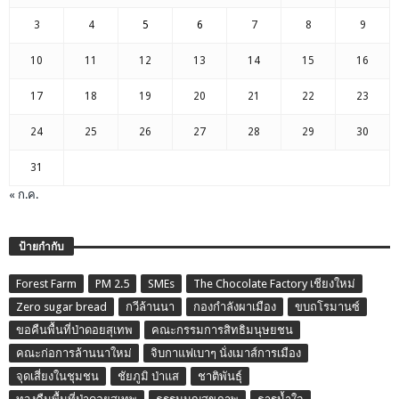
3
4
5
6
7
8
9
10
11
12
13
14
15
16
17
18
19
20
21
22
23
24
25
26
27
28
29
30
31
« ก.ค.
ป้ายกำกับ
Forest Farm
PM 2.5
SMEs
The Chocolate Factory เชียงใหม่
Zero sugar bread
กวีล้านนา
กองกำลังผาเมือง
ขบถโรมานซ์
ขอคืนพื้นที่ป่าดอยสุเทพ
คณะกรรมการสิทธิมนุษยชน
คณะก่อการล้านนาใหม่
จิบกาแฟเบาๆ นั่งเมาส์การเมือง
จุดเสี่ยงในชุมชน
ชัยภูมิ ป่าแส
ชาติพันธุ์