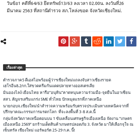
วันข้อ1 คดีที่64/63 ยึดทรัพย์13/63 ลงเวลา 02.00น. ลงวันที่26
มีนาคม 2563 ที่สถานีตำรวจ สภ.โหล่งขอด จังหวัดเชียงใหม่.
เรื่องล่าสุด
ตำรวจภาค5 ดีเอสไอพร้อมผู้ว่าฯเชียงใหม่แถลงจับสาวเชียงรายด
เฮโรอีน8.2กก.ใส่ขวดครีมกันแดดปลายทางออสเตรเลีย
มินอองไลง์ เยือนไทย หารือ”อนุทิน”คาดหนุนความร่วมมือ-จุดยืนในอาเซียน
สสว. สัญจรเสริมแกร่ง SME ทั่วไทย ปักหมุดแรกที่ภาคเหนือ
นายกอบจ.เชียงใหม่นำสำรวจความพร้อมรับตรวจประเมินทางเทคนิคจากที่
ปรึกษาคณะกรรมการมรดกโลก ที่จะลงพื้นที่ 3-8 ส.ค.นี้
กลุ่มจังหวัดภาคเหนือตอนบน 1 ขับเคลื่อนเศรษฐกิจเมืองเหนือ จัดงาน “เกษตร
เมืองเหนือ 2569” ยกร้านเด็ดสินค้าเกษตรปลอดภัย 3. จังหวัด มาให้เลือกจุใจ ณ
เซ็นทรัล เชียงใหม่ แอร์พอร์ต 25-29 ก.ค. นี้!