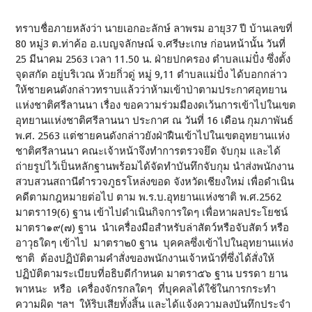
ทราบชื่อภายหลังว่า นายเอกอะลักษ์ ลาพรม อายุ37 ปี บ้านเลขที่
80 หมู่3 ต.ท่าค้อ อ.เบญจลักษณ์ จ.ศรีษะเกษ ก่อนหน้านั้น วันที่
25 มีนาคม 2563 เวลา 11.50 น. ฝ่ายปกครอง ตำบลแม่ปั๋ง ซึ่งตั้ง
จุดสกัด อยู่บริเวณ ห้วยกิ่วดู่ หมู่ 9,11 ตำบลแม่ปั๋ง ได้บอกกล่าว
ให้ชายคนดังกล่าวทราบแล้วว่าห้ามเข้าป่าตามประกาศอุทยาน
แห่งชาติศรีลานนา เรื่อง ขอความร่วมมืองดเว้นการเข้าไปในเขต
อุทยานแห่งชาติศรีลานนา ประกาศ ณ วันที่ 16 เดือน กุมภาพันธ์
พ.ศ. 2563 แต่ชายคนดังกล่าวยังฝ่าฝืนเข้าไปในเขตอุทยานแห่ง
ชาติศรีลานนา คณะเจ้าหน้าจึงทำการตรวจยึด จับกุม และได้
ถ่ายรูปไว้เป็นหลักฐานพร้อมได้จัดทำบันทึกจับกุม นำส่งพนักงาน
สวบสวนสถานีตำรวจภูธรโหล่งขอด จังหวัดเชียงใหม่ เพื่อดำเนิน
คดีตามกฎหมายต่อไป ตาม พ.ร.บ.อุทยานแห่งชาติ พ.ศ.2562
มาตรา19(6) ฐาน เข้าไปดำเนินกิจการใดๆ เพื่อหาผลประโยชน์
มาตรา๑๙(๗) ฐาน นำเครื่องมือสำหรับล่าสัตว์หรือจับสัตว์ หรือ
อาวุธใดๆ เข้าไป มาตรา๒0 ฐาน บุคคลซึ่งเข้าไปในอุทยานแห่ง
ชาติ ต้องปฏิบัติตามคำสั่งของพนักงานเจ้าหน้าที่ซึ่งได้สั่งให้
ปฏิบัติตามระเบียบที่อธิบดีกำหนด มาตรา๕๖ ฐาน บรรดา ยาน
พาหนะ หรือ เครื่องจักรกลใดๆ ที่บุคคลได้ใช้ในการกระทำ
ความผิด ฯลฯ ให้ริบเสียทั้งสิ้น และได้แจ้งความลงบันทึกประจำ