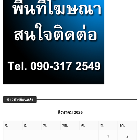
ข่าวสารย้อนหลัง
สิงหาคม 2026
จ.
อ.
พ.
พฤ.
ศ.
ส.
อา.
1
2