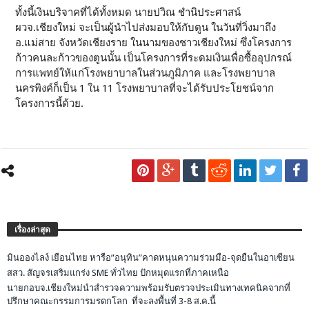
ทั้งนี้เงินบริจาคที่ได้ทั้งหมด นายปวิณ ชำนิประศาสน์
ผวจ.เชียงใหม่ จะเป็นผู้นำไปส่งมอบให้กับตูน ในวันที่วิ่งมาถึง
อ.แม่สาย จังหวัดเชียงราย ในนามของชาวเชียงใหม่ ซึ่งโครงการ
ก้าวคนละก้าวของตูนนั้น เป็นโครงการที่ระดมเงินเพื่อซื้ออุปกรณ์
การแพทย์ให้แก่โรงพยาบาลในส่วนภูมิภาค และโรงพยาบาล
นครพิงค์ก็เป็น 1 ใน 11 โรงพยาบาลที่จะได้รับประโยชน์จาก
โครงการนี้ด้วย.
เรื่องล่าสุด
มินอองไลง์ เยือนไทย หารือ”อนุทิน”คาดหนุนความร่วมมือ-จุดยืนในอาเซียน
สสว. สัญจรเสริมแกร่ง SME ทั่วไทย ปักหมุดแรกที่ภาคเหนือ
นายกอบจ.เชียงใหม่นำสำรวจความพร้อมรับตรวจประเมินทางเทคนิคจากที่
ปรึกษาคณะกรรมการมรดกโลก ที่จะลงพื้นที่ 3-8 ส.ค.นี้