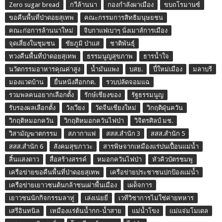
Zero sugar bread
กวีล้านนา
กองกำลังผาเมือง
ขบถโรมานซ์
ขอคืนพื้นที่ป่าดอยสุเทพ
คณะกรรมการสิทธิมนุษยชน
คณะก่อการล้านนาใหม่
จิบกาแฟเบาๆ นั่งเมาส์การเมือง
จุดเสี่ยงในชุมชน
ชัยภูมิ ป่าแส
ชาติพันธุ์
ทวงคืนพื้นที่ป่าดอยสุเทพ
ธรรมนูญสุขภาพ
ธารน้ำใจ
นวัตกรรมอาหารคุณค่าสูง
น้ำมันแพง
บสย.
ปี๋ใหม่เมือง
มลาบรี
มองแวดบ้าน
ยื่นหนังสือกกต.
รวบปลัดจอมแฉ
รวมพลคนอยากเลือกตั้ง
รักษ์เชียงของ
รัฐธรรมนูญ
รับรองผลเลือกตั้ง
วังเวียง
วัดจีนเชียงใหม่
วิกฤติฝุ่นควัน
วิกฤติหมอกควัน
วิกฤติหมอกควันไฟป่า
วิจิตรศิลป์ มช.
วิสามัญฆาตกรรม
สภากาแฟ
สสส.สำนัก 3
สสส.สำนัก 5
สสส.สำนัก 6
สังคมสุขภาวะ
สารพิษจากเหมืองแร่ปนเปื้อนแม่น้ำ
สิ้นแสงดาว
สื่อสร้างสรรค์
หมอกควันไฟป่า
หัวคิวบัตรชมพู
เครือข่ายขอคืนพื้นที่ป่าดอยสุเทพ
เครือข่ายประชาชนปกป้องแม่น้ำ
เครือข่ายเยาวชนต้นกล้าชนเผ่าพื้นเมือง
เผด็จการ
เยาวชนนักกิจกรรมลาหู่
เล่งเน่ยยี่
เวทีวิชาการไม่ใช่ค่ายทหาร
เสรีอินทนิล
เหมืองแร่ต้นน้ำกก-น้ำสาย
แม่น้ำโขง
แม่แจ่มโมเดล