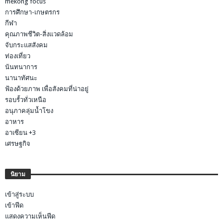
mekong focus
การศึกษา-เกษตรกร
กีฬา
คุณภาพชีวิต-สิ่งแวดล้อม
จับกระแสสังคม
ท่องเที่ยว
นันทนาการ
นานาทัศนะ
ฟ้องด้วยภาพ เพื่อสังคมที่น่าอยู่
รอบรั้วทั่วเหนือ
อนุภาคลุ่มน้ำโขง
อาหาร
อาเซียน +3
เศรษฐกิจ
นิยาม
เข้าสู่ระบบ
เข้าฟีด
แสดงความเห็นฟีด