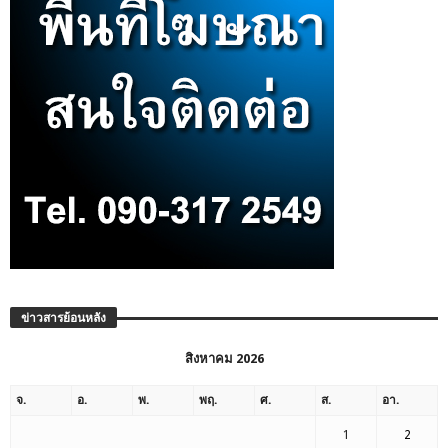
ข่าวสารย้อนหลัง
สิงหาคม 2026
จ.
อ.
พ.
พฤ.
ศ.
ส.
อา.
1
2