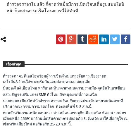
ตำรวจจราจรไปแล้ว ก็คาดว่าเมื่อมีการเปิดเรียนเต็มรูปแบบในปี
หน้าก็จะสามารถเริ่มโครงการนี้ได้ทันที.
เรื่องล่าสุด
ตำรวจภาค5 ดีเอสไอพร้อมผู้ว่าฯเชียงใหม่แถลงจับสาวเชียงรายด
เฮโรอีน8.2กก.ใส่ขวดครีมกันแดดปลายทางออสเตรเลีย
มินอองไลง์ เยือนไทย หารือ”อนุทิน”คาดหนุนความร่วมมือ-จุดยืนในอาเซียน
สสว. สัญจรเสริมแกร่ง SME ทั่วไทย ปักหมุดแรกที่ภาคเหนือ
นายกอบจ.เชียงใหม่นำสำรวจความพร้อมรับตรวจประเมินทางเทคนิคจากที่
ปรึกษาคณะกรรมการมรดกโลก ที่จะลงพื้นที่ 3-8 ส.ค.นี้
กลุ่มจังหวัดภาคเหนือตอนบน 1 ขับเคลื่อนเศรษฐกิจเมืองเหนือ จัดงาน “เกษตร
เมืองเหนือ 2569” ยกร้านเด็ดสินค้าเกษตรปลอดภัย 3. จังหวัด มาให้เลือกจุใจ ณ
เซ็นทรัล เชียงใหม่ แอร์พอร์ต 25-29 ก.ค. นี้!