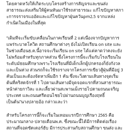
โดยคาดหวังให้เกิดระบบโครงสร้างการสัญจรและขนส่ง
สาธารณะส่งเสริมให้ผู้คนหันมาใช้รถสาธารณะ แก้ไขปัญหาสภา
ะการจราจรแออัดและแก้ไขปัญหาฝุ่นควันpm2.5 จากแหล่ง
กำเนิดในเมืองในที่สุด
“เดิมทีจะเริ่มขับเคลื่อนในภาคเรียนที่ 2 แต่เนื่องจากปัญหาการ
แพร่ระบาดโควิด สถานศึกษาต่างๆ ยังไม่เปิดเรียน on site และ
ในช่วงเดือนธ.ค.นี้อาจจะเริ่มเรียน on site ได้แต่คาดว่าคงจะยัง
ไม่พร้อมสำหรับทุกภาคส่วน ซึ่งโครงการนี้จะเริ่มกับโรงเรียนใน
ระดับมัธยมศึกษาเพราะโรงเรียนที่มีเด็กเล็กผู้ปกครองก็ยังกังวล
และเป็นห่วง ส่วนรถก็จะใช้รถรางจากโครงการเขียวสู้ฝุ่นที่มีอยู่ 3
คันเป็นและต้องจัดหาเพิ่มอีก 1 คัน ซึ่งจะวิ่งตามเส้นทางจุดเริ่ม
ต้นที่คริสตจักรที่ 1 ไปตามเส้นทางมีจุดจอดแรกที่สวนสาธารณะ
หน้าค่ายกาวิละ และเลี้ยวผ่านสะพานเม็งรายไปตามถนนเจริญ
ประเทศ และถนนศรีดอนไชยไปผ่านถนนบุญเรืองฤทธิ์
เป็นต้น”นางปลายอ้อ กล่าวและว่า
สำหรับโครงการนี้ก็จะเริ่มในเทอมแรกปีการศึกษา 2565 คือ
ประมาณกลาง-ปลายเดือนพ.ค. ซึ่งขณะนี้ได้มีการติดต่อเรื่อง
สถานที่จอดซัตเตอร์ฮับ มีการประสานกับสถานศึกษา ขนส่ง และ