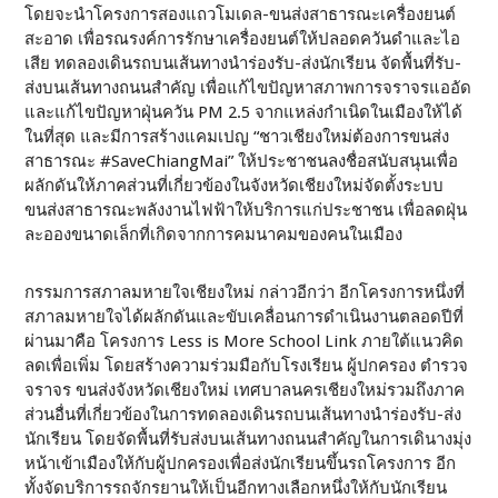
โดยจะนำโครงการสองแถวโมเดล-ขนส่งสาธารณะเครื่องยนต์
สะอาด เพื่อรณรงค์การรักษาเครื่องยนต์ให้ปลอดควันดำและไอ
เสีย ทดลองเดินรถบนเส้นทางนำร่องรับ-ส่งนักเรียน จัดพื้นที่รับ-
ส่งบนเส้นทางถนนสำคัญ เพื่อแก้ไขปัญหาสภาพการจราจรแออัด
และแก้ไขปัญหาฝุ่นควัน PM 2.5 จากแหล่งกำเนิดในเมืองให้ได้
ในที่สุด และมีการสร้างแคมเปญ “ชาวเชียงใหม่ต้องการขนส่ง
สาธารณะ #SaveChiangMai” ให้ประชาชนลงชื่อสนับสนุนเพื่อ
ผลักดันให้ภาคส่วนที่เกี่ยวข้องในจังหวัดเชียงใหม่จัดตั้งระบบ
ขนส่งสาธารณะพลังงานไฟฟ้าให้บริการแก่ประชาชน เพื่อลดฝุ่น
ละอองขนาดเล็กที่เกิดจากการคมนาคมของคนในเมือง
กรรมการสภาลมหายใจเชียงใหม่ กล่าวอีกว่า อีกโครงการหนึ่งที่
สภาลมหายใจได้ผลักดันและขับเคลื่อนการดำเนินงานตลอดปีที่
ผ่านมาคือ โครงการ Less is More School Link ภายใต้แนวคิด
ลดเพื่อเพิ่ม โดยสร้างความร่วมมือกับโรงเรียน ผู้ปกครอง ตำรวจ
จราจร ขนส่งจังหวัดเชียงใหม่ เทศบาลนครเชียงใหม่รวมถึงภาค
ส่วนอื่นที่เกี่ยวข้องในการทดลองเดินรถบนเส้นทางนำร่องรับ-ส่ง
นักเรียน โดยจัดพื้นที่รับส่งบนเส้นทางถนนสำคัญในการเดินางมุ่ง
หน้าเข้าเมืองให้กับผู้ปกครองเพื่อส่งนักเรียนขึ้นรถโครงการ อีก
ทั้งจัดบริการรถจักรยานให้เป็นอีกทางเลือกหนึ่งให้กับนักเรียน