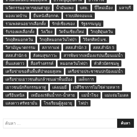
นวัตกรรมอาหารคุณค่าสูง
น้ำมันแพง
บสย.
ปี๋ใหม่เมือง
มลาบรี
มองแวดบ้าน
ยื่นหนังสือกกต.
รวบปลัดจอมแฉ
รวมพลคนอยากเลือกตั้ง
รักษ์เชียงของ
รัฐธรรมนูญ
รับรองผลเลือกตั้ง
วังเวียง
วัดจีนเชียงใหม่
วิกฤติฝุ่นควัน
วิกฤติหมอกควัน
วิกฤติหมอกควันไฟป่า
วิจิตรศิลป์ มช.
วิสามัญฆาตกรรม
สภากาแฟ
สสส.สำนัก 3
สสส.สำนัก 5
สสส.สำนัก 6
สังคมสุขภาวะ
สารพิษจากเหมืองแร่ปนเปื้อนแม่น้ำ
สิ้นแสงดาว
สื่อสร้างสรรค์
หมอกควันไฟป่า
หัวคิวบัตรชมพู
เครือข่ายขอคืนพื้นที่ป่าดอยสุเทพ
เครือข่ายประชาชนปกป้องแม่น้ำ
เครือข่ายเยาวชนต้นกล้าชนเผ่าพื้นเมือง
เผด็จการ
เยาวชนนักกิจกรรมลาหู่
เล่งเน่ยยี่
เวทีวิชาการไม่ใช่ค่ายทหาร
เสรีอินทนิล
เหมืองแร่ต้นน้ำกก-น้ำสาย
แม่น้ำโขง
แม่แจ่มโมเดล
แสงดาว ศรัทธามั่น
โรงเรียนผู้สูงอายุ
ไฟป่า