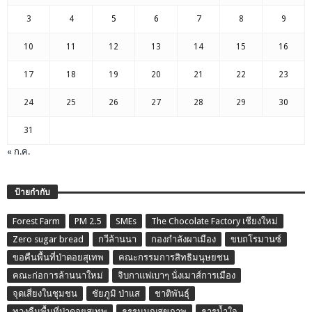
3
4
5
6
7
8
9
10
11
12
13
14
15
16
17
18
19
20
21
22
23
24
25
26
27
28
29
30
31
« ก.ค.
ป้ายกำกับ
Forest Farm
PM 2.5
SMEs
The Chocolate Factory เชียงใหม่
Zero sugar bread
กวีล้านนา
กองกำลังผาเมือง
ขบถโรมานซ์
ขอคืนพื้นที่ป่าดอยสุเทพ
คณะกรรมการสิทธิมนุษยชน
คณะก่อการล้านนาใหม่
จิบกาแฟเบาๆ นั่งเมาส์การเมือง
จุดเสี่ยงในชุมชน
ชัยภูมิ ป่าแส
ชาติพันธุ์
ทวงคืนพื้นที่ป่าดอยสุเทพ
ธรรมนูญสุขภาพ
ธารน้ำใจ