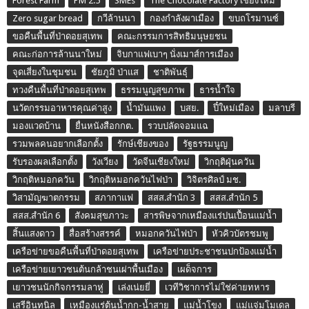
Forest Farm
PM 2.5
SMEs
The Chocolate Factory เชียงใหม่
Zero sugar bread
กวีล้านนา
กองกำลังผาเมือง
ขบถโรมานซ์
ขอคืนพื้นที่ป่าดอยสุเทพ
คณะกรรมการสิทธิมนุษยชน
คณะก่อการล้านนาใหม่
จิบกาแฟเบาๆ นั่งเมาส์การเมือง
จุดเสี่ยงในชุมชน
ชัยภูมิ ป่าแส
ชาติพันธุ์
ทวงคืนพื้นที่ป่าดอยสุเทพ
ธรรมนูญสุขภาพ
ธารน้ำใจ
นวัตกรรมอาหารคุณค่าสูง
น้ำมันแพง
บสย.
ปี๋ใหม่เมือง
มลาบรี
มองแวดบ้าน
ยื่นหนังสือกกต.
รวบปลัดจอมแฉ
รวมพลคนอยากเลือกตั้ง
รักษ์เชียงของ
รัฐธรรมนูญ
รับรองผลเลือกตั้ง
วังเวียง
วัดจีนเชียงใหม่
วิกฤติฝุ่นควัน
วิกฤติหมอกควัน
วิกฤติหมอกควันไฟป่า
วิจิตรศิลป์ มช.
วิสามัญฆาตกรรม
สภากาแฟ
สสส.สำนัก 3
สสส.สำนัก 5
สสส.สำนัก 6
สังคมสุขภาวะ
สารพิษจากเหมืองแร่ปนเปื้อนแม่น้ำ
สิ้นแสงดาว
สื่อสร้างสรรค์
หมอกควันไฟป่า
หัวคิวบัตรชมพู
เครือข่ายขอคืนพื้นที่ป่าดอยสุเทพ
เครือข่ายประชาชนปกป้องแม่น้ำ
เครือข่ายเยาวชนต้นกล้าชนเผ่าพื้นเมือง
เผด็จการ
เยาวชนนักกิจกรรมลาหู่
เล่งเน่ยยี่
เวทีวิชาการไม่ใช่ค่ายทหาร
เสรีอินทนิล
เหมืองแร่ต้นน้ำกก-น้ำสาย
แม่น้ำโขง
แม่แจ่มโมเดล