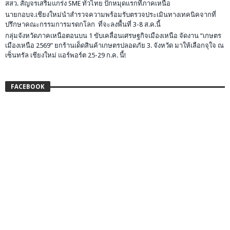
สสว. สัญจรเสริมแกร่ง SME ทั่วไทย ปักหมุดแรกที่ภาคเหนือ
นายกอบจ.เชียงใหม่นำสำรวจความพร้อมรับตรวจประเมินทางเทคนิคจากที่
ปรึกษาคณะกรรมการมรดกโลก ที่จะลงพื้นที่ 3-8 ส.ค.นี้
กลุ่มจังหวัดภาคเหนือตอนบน 1 ขับเคลื่อนเศรษฐกิจเมืองเหนือ จัดงาน “เกษตร
เมืองเหนือ 2569” ยกร้านเด็ดสินค้าเกษตรปลอดภัย 3. จังหวัด มาให้เลือกจุใจ ณ
เซ็นทรัล เชียงใหม่ แอร์พอร์ต 25-29 ก.ค. นี้!
FACEBOOK