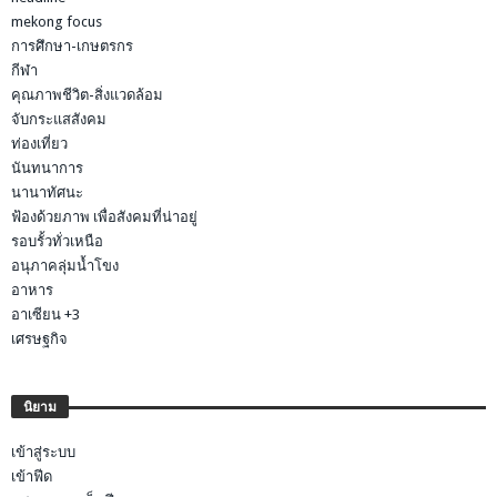
mekong focus
การศึกษา-เกษตรกร
กีฬา
คุณภาพชีวิต-สิ่งแวดล้อม
จับกระแสสังคม
ท่องเที่ยว
นันทนาการ
นานาทัศนะ
ฟ้องด้วยภาพ เพื่อสังคมที่น่าอยู่
รอบรั้วทั่วเหนือ
อนุภาคลุ่มน้ำโขง
อาหาร
อาเซียน +3
เศรษฐกิจ
นิยาม
เข้าสู่ระบบ
เข้าฟีด