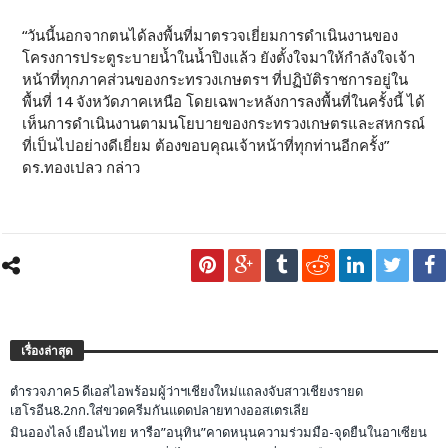
“วันนี้นอกจากตนได้ลงพื้นที่มาตรวจเยี่ยมการดำเนินงานของ
โครงการประตูระบายน้ำในน้ำปิงแล้ว ยังตั้งใจมาให้กำลังใจเจ้า
หน้าที่ทุกภาคส่วนของกระทรวงเกษตรฯ ที่ปฏิบัติราชการอยู่ใน
พื้นที่ 14 จังหวัดภาคเหนือ โดยเฉพาะหลังการลงพื้นที่ในครั้งนี้ ได้
เห็นการดำเนินงานตามนโยบายของกระทรวงเกษตรและสหกรณ์
ที่เป็นไปอย่างดีเยี่ยม ต้องขอบคุณเจ้าหน้าที่ทุกท่านอีกครั้ง”
ดร.ทองเปลว กล่าว
เรื่องล่าสุด
ตำรวจภาค5 ดีเอสไอพร้อมผู้ว่าฯเชียงใหม่แถลงจับสาวเชียงรายด
เฮโรอีน8.2กก.ใส่ขวดครีมกันแดดปลายทางออสเตรเลีย
มินอองไลง์ เยือนไทย หารือ”อนุทิน”คาดหนุนความร่วมมือ-จุดยืนในอาเซียน