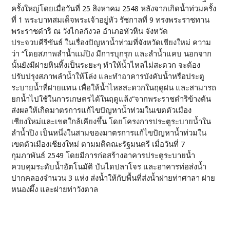
ครั้งใหญ่โดยเมื่อวันที่ 25 สิงหาคม 2548 หลังจากเกิดน้ำท่วมครั้ง
ที่ 1 พระบาทสมเด็จพระเจ้าอยู่หัว รัชกาลที่ 9 ทรงพระราชทาน
พระราชดำริ ณ วังไกลกังวล อำเภอหัวหิน จังหวัด
ประจวบคีรีขันธ์ ในเรื่องปัญหาน้ำท่วมที่จังหวัดเชียงใหม่ ความ
ว่า “โดยสภาพลำน้ำแม่ปิง มีการบุกรุก และลำน้ำแคบ นอกจาก
นั้นยังมีฝายหินทิ้งเป็นระยะๆ ทำให้น้ำไหลไม่สะดวก จะต้อง
ปรับปรุงสภาพลำน้ำให้โล่ง และทำอาคารบังคับน้ำหรือประตู
ระบายน้ำที่ฝายแทน เพื่อให้น้ำไหลสะดวกในฤดูฝน และสามารถ
ยกน้ำไปใช้ในการเกษตรได้ในฤดูแล้ง”จากพระราชดำริข้างต้น
ส่งผลให้เกิดมาตรการแก้ไขปัญหาน้ำท่วมในเขตตัวเมือง
เชียงใหม่และเขตใกล้เคียงขึ้น โดยโครงการประตูระบายน้ำใน
ลำน้ำปิง เป็นหนึ่งในสามของมาตรการแก้ไขปัญหาน้ำท่วมใน
เขตตัวเมืองเชียงใหม่ ตามมติคณะรัฐมนตรี เมื่อวันที่ 7
กุมภาพันธ์ 2549 โดยมีการก่อสร้างอาคารประตูระบายน้ำ
ควบคุมระดับน้ำอัตโนมัติ บันไดปลาโจร และอาคารท่อส่งน้ำ
ปากคลองจำนวน 3 แห่ง ส่งน้ำให้กับพื้นที่ส่งน้ำฝายท่าศาลา ฝาย
หนองผึ้ง และฝายท่าวังตาล