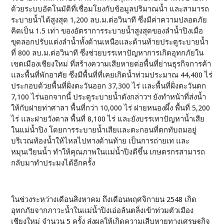
ด้วยระบบอัตโนมัติที่เชื่อมโยงกับข้อมูลปริมาณน้ำ และสามารถ
ระบายน้ำได้สูงสุด 1,200 ลบ.ม.ต่อวินาที ซึ่งมีค่าความปลอดภัย
คิดเป็น 1.5 เท่า ของอัตราการระบายน้ำสูงสุดของลำน้ำปิงเมื่อ
ขุดลอกปรับแต่งลำน้ำทั้งด้านเหนือและด้านท้ายประตูระบายน้ำ
ที่ 800 ลบ.ม.ต่อวินาที ซึ่งช่วยบรรเทาปัญหาการเกิดอุทกภัยใน
เขตเมืองเชียงใหม่ ที่สร้างความเสียหายต่อพื้นที่ย่านธุรกิจการค้า
และพื้นที่พักอาศัย ซึ่งมีพื้นที่ที่เคยเกิดน้ำท่วมประมาณ 44,400 ไร่
ประกอบด้วยพื้นที่ฝั่งตะวันออก 37,300 ไร่ และพื้นที่ฝั่งตะวันตก
7,100 ไร่นอกจากนี้ ประตูระบายน้ำดังกล่าวฯ ยังทำหน้าที่ส่งน้ำ
ให้กับฝายท่าศาลา พื้นที่กว่า 10,000 ไร่ ฝายหนองผึ้ง พื้นที่ 5,200
ไร่ และฝายวังตาล พื้นที่ 8,100 ไร่ และยังบรรเทาปัญหาน้ำเสีย
ในแม่น้ำปิง โดยการระบายน้ำเสียและตะกอนที่ตกทับถมอยู่
บริเวณท้องน้ำให้ไหลไปทางด้านท้าย เป็นการถ่ายเท และ
หมุนเวียนน้ำ ทำให้คุณภาพในแม่น้ำปิงดีขึ้น เกษตรกรสามารถ
กลับมาทำประมงได้อีกครั้ง
ในช่วงระหว่างเดือนสิงหาคม ถึงเดือนพฤศจิกายน 2548 เกิด
อุทกภัยจากภาวะน้ำในแม่น้ำปิงเอ่อล้นตลิ่งเข้าท่วมตัวเมือง
เชียงใหม่ จำนวน 5 ครั้ง ส่งผลให้เกิดความเสีบหายทางเศรษฐกิจ