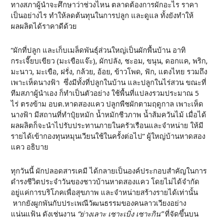
ทางสภาผู้นำจะศึกษาว่าช่วงไหน ตลาดต้องการผักอะไร ราคา
เป็นอย่างไร ทำให้ลดต้นทุนในการปลูก และดูแล ทั้งยังทำให้
ผลผลิตได้ราคาดีด้วย
“ผักที่ปลูก และเก็บเมล็ดพันธุ์ส่วนใหญ่เป็นผักพื้นบ้าน อาทิ
กระเจี๊ยบเขียว (มะเขือแจ๊ะ), ผักปลัง, ชะอม, ขนุน, ดอกแค, พริก,
มะนาว, มะเขือ, ฝรั่ง, กล้วย, อ้อย, ข้าวโพด, ฟัก, แตงไทย รวมถึง
เพาะเห็ดนางฟ้า ซึ่งมีทั้งที่ปลูกในบ้าน และปลูกในไร่สวน ขณะที่
ทีมสภาผู้นำเอง ก็ทำเป็นตัวอย่าง ใช้พื้นที่แปลงรวมประมาณ 5
ไร่ ตรงข้าม อบต.หาดสองแคว ปลูกพืชผักตามฤดูกาล เพาะเห็ด
นางฟ้า มีสถานที่ทำปุ๋ยหมัก น้ำหมักชีวภาพ น้ำส้มควันไม้ เมื่อได้
ผลผลิตก็จะนำไปรับประทานภายในครัวเรือนและจำหน่าย ให้มี
รายได้เข้ากองทุนหมุนเวียนใช้ในครั้งต่อไป” ผู้ใหญ่บ้านหาดสอง
แคว อธิบาย
ทุกวันนี้ ผักปลอดสารเคมี ได้กลายเป็นองค์ประกอบสำคัญในการ
ดำรงชีวิตประจำวันของชาวบ้านหาดสองแคว โดยไม่ได้จำกัด
อยู่แค่การบริโภคเพื่อสุขภาพ และจำหน่ายสร้างรายได้เท่านั้น
หากยังผูกพันกับประเพณีวัฒนธรรมของคนลาวเวียงอย่าง
แน่นแฟ้น ดังเช่นงาน
“ย่างเลาะ เซาะเบิ่ง เซาะกิน”
ที่จัดขึ้นบน