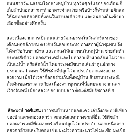
ถนนสายวัฒนธรรมใจกลางหมู่บ้าน ทุกวันศุกร์แรกของเดือน ก็
เก็บผักปลอดสารมาทำอาหารจำหน่าย หรือบ้างก็จำหน่ายผักสด
ให้นักท่องเที่ยวที่มีทั้งคนในตำบลเดียวกัน และคนต่างถิ่นเข้ามา
เลือกซื้ออย่างคึกครื้น
และเนื่องจากการเปิดถนนสายวัฒนธรรมในวันศุกร์แรกของ
เดือนพฤศจิกายน ตรงกับวันลอยกระทง ทางสภาผู้นำชุมชน จึง
ได้หารือกับชาวบ้าน และตกลงให้เยาวชนในหมู่บ้าน ช่วยกันทำ
กระทงสีเขียว ปลอดสารเคมี และไม่ทำลายสิ่งแวดล้อม ไม่ว่าจะ
เป็นแม่น้ำ หรือสัตว์น้ำ โดยกระทงมีขนาดเส้นผ่าศูนย์กลาง
ประมาณ 1 เมตร ใช้พืชผักที่ปลูกไว้มาประดับตกแต่งอย่าง
สวยงาม เมื่อได้เวลาก็ลอยร่วมกันทั้งหมู่บ้าน สืบสานประเพณี
ดั้งเดิมของชาวลาวเวียง เนื่องจากชุมชนที่นี่อพยพมาจากนคร
เวียงจันทน์ เมืองหลวงของ สปป.ลาว ตั้งแต่สมัยรัชกาลที่ 3
ธีระพงษ์ วงศ์แสน
เยาวชนบ้านหาดสองแคว เล่าถึงกระทงสีเขียว
ของบ้านหาดสองแควว่า ตกแต่งแตกต่างจากที่อื่น ใช้พืชผัก
ปลอดสารเคมีที่แต่ละครัวเรือนปลูกไว้มาประดับ นอกเหนือจาก
หยวกกล้วยและใบตอง เช่น มะม่วงหาวมะนาวโห่ มะเชือ มะเขือ