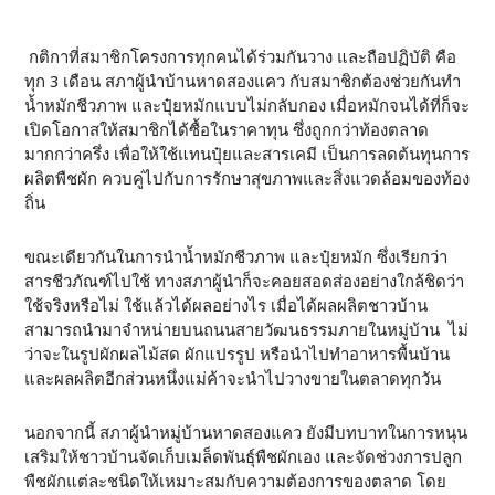
กติกาที่สมาชิกโครงการทุกคนได้ร่วมกันวาง และถือปฏิบัติ คือ
ทุก 3 เดือน สภาผู้นำบ้านหาดสองแคว กับสมาชิกต้องช่วยกันทำ
น้ำหมักชีวภาพ และปุ๋ยหมักแบบไม่กลับกอง เมื่อหมักจนได้ที่ก็จะ
เปิดโอกาสให้สมาชิกได้ซื้อในราคาทุน ซึ่งถูกกว่าท้องตลาด
มากกว่าครึ่ง เพื่อให้ใช้แทนปุ๋ยและสารเคมี เป็นการลดต้นทุนการ
ผลิตพืชผัก ควบคู่ไปกับการรักษาสุขภาพและสิ่งแวดล้อมของท้อง
ถิ่น
ขณะเดียวกันในการนำน้ำหมักชีวภาพ และปุ๋ยหมัก ซึ่งเรียกว่า
สารชีวภัณฑ์ไปใช้ ทางสภาผู้นำก็จะคอยสอดส่องอย่างใกล้ชิดว่า
ใช้จริงหรือไม่ ใช้แล้วได้ผลอย่างไร เมื่อได้ผลผลิตชาวบ้าน
สามารถนำมาจำหน่ายบนถนนสายวัฒนธรรมภายในหมู่บ้าน ไม่
ว่าจะในรูปผักผลไม้สด ผักแปรรูป หรือนำไปทำอาหารพื้นบ้าน
และผลผลิตอีกส่วนหนึ่งแม่ค้าจะนำไปวางขายในตลาดทุกวัน
นอกจากนี้ สภาผู้นำหมู่บ้านหาดสองแคว ยังมีบทบาทในการหนุน
เสริมให้ชาวบ้านจัดเก็บเมล็ดพันธุ์พืชผักเอง และจัดช่วงการปลูก
พืชผักแต่ละชนิดให้เหมาะสมกับความต้องการของตลาด โดย