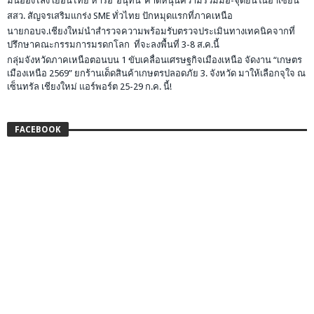
มินอองไลง์ เยือนไทย หารือ”อนุทิน”คาดหนุนความร่วมมือ-จุดยืนในอาเซียน
สสว. สัญจรเสริมแกร่ง SME ทั่วไทย ปักหมุดแรกที่ภาคเหนือ
นายกอบจ.เชียงใหม่นำสำรวจความพร้อมรับตรวจประเมินทางเทคนิคจากที่
ปรึกษาคณะกรรมการมรดกโลก ที่จะลงพื้นที่ 3-8 ส.ค.นี้
กลุ่มจังหวัดภาคเหนือตอนบน 1 ขับเคลื่อนเศรษฐกิจเมืองเหนือ จัดงาน “เกษตร
เมืองเหนือ 2569” ยกร้านเด็ดสินค้าเกษตรปลอดภัย 3. จังหวัด มาให้เลือกจุใจ ณ
เซ็นทรัล เชียงใหม่ แอร์พอร์ต 25-29 ก.ค. นี้!
FACEBOOK