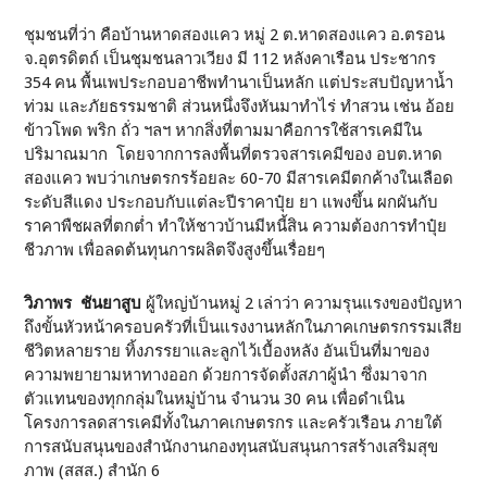
ชุมชนที่ว่า คือบ้านหาดสองแคว หมู่ 2 ต.หาดสองแคว อ.ตรอน
จ.อุตรดิตถ์ เป็นชุมชนลาวเวียง มี 112 หลังคาเรือน ประชากร
354 คน พื้นเพประกอบอาชีพทำนาเป็นหลัก แต่ประสบปัญหาน้ำ
ท่วม และภัยธรรมชาติ ส่วนหนึ่งจึงหันมาทำไร่ ทำสวน เช่น อ้อย
ข้าวโพด พริก ถั่ว ฯลฯ หากสิ่งที่ตามมาคือการใช้สารเคมีใน
ปริมาณมาก โดยจากการลงพื้นที่ตรวจสารเคมีของ อบต.หาด
สองแคว พบว่าเกษตรกรร้อยละ 60-70 มีสารเคมีตกค้างในเลือด
ระดับสีแดง ประกอบกับแต่ละปีราคาปุ๋ย ยา แพงขึ้น ผกผันกับ
ราคาพืชผลที่ตกต่ำ ทำให้ชาวบ้านมีหนี้สิน ความต้องการทำปุ๋ย
ชีวภาพ เพื่อลดต้นทุนการผลิตจึงสูงขึ้นเรื่อยๆ
วิภาพร ชันยาสูบ
ผู้ใหญ่บ้านหมู่ 2 เล่าว่า ความรุนแรงของปัญหา
ถึงขั้นหัวหน้าครอบครัวที่เป็นแรงงานหลักในภาคเกษตรกรรมเสีย
ชีวิตหลายราย ทิ้งภรรยาและลูกไว้เบื้องหลัง อันเป็นที่มาของ
ความพยายามหาทางออก ด้วยการจัดตั้งสภาผู้นำ ซึ่งมาจาก
ตัวแทนของทุกกลุ่มในหมู่บ้าน จำนวน 30 คน เพื่อดำเนิน
โครงการลดสารเคมีทั้งในภาคเกษตรกร และครัวเรือน ภายใต้
การสนับสนุนของสำนักงานกองทุนสนับสนุนการสร้างเสริมสุข
ภาพ (สสส.) สำนัก 6