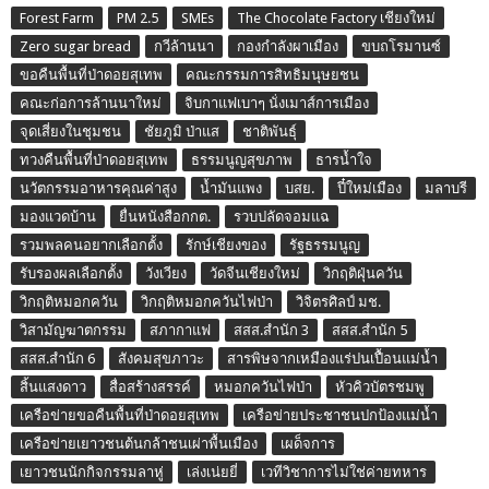
Forest Farm
PM 2.5
SMEs
The Chocolate Factory เชียงใหม่
Zero sugar bread
กวีล้านนา
กองกำลังผาเมือง
ขบถโรมานซ์
ขอคืนพื้นที่ป่าดอยสุเทพ
คณะกรรมการสิทธิมนุษยชน
คณะก่อการล้านนาใหม่
จิบกาแฟเบาๆ นั่งเมาส์การเมือง
จุดเสี่ยงในชุมชน
ชัยภูมิ ป่าแส
ชาติพันธุ์
ทวงคืนพื้นที่ป่าดอยสุเทพ
ธรรมนูญสุขภาพ
ธารน้ำใจ
นวัตกรรมอาหารคุณค่าสูง
น้ำมันแพง
บสย.
ปี๋ใหม่เมือง
มลาบรี
มองแวดบ้าน
ยื่นหนังสือกกต.
รวบปลัดจอมแฉ
รวมพลคนอยากเลือกตั้ง
รักษ์เชียงของ
รัฐธรรมนูญ
รับรองผลเลือกตั้ง
วังเวียง
วัดจีนเชียงใหม่
วิกฤติฝุ่นควัน
วิกฤติหมอกควัน
วิกฤติหมอกควันไฟป่า
วิจิตรศิลป์ มช.
วิสามัญฆาตกรรม
สภากาแฟ
สสส.สำนัก 3
สสส.สำนัก 5
สสส.สำนัก 6
สังคมสุขภาวะ
สารพิษจากเหมืองแร่ปนเปื้อนแม่น้ำ
สิ้นแสงดาว
สื่อสร้างสรรค์
หมอกควันไฟป่า
หัวคิวบัตรชมพู
เครือข่ายขอคืนพื้นที่ป่าดอยสุเทพ
เครือข่ายประชาชนปกป้องแม่น้ำ
เครือข่ายเยาวชนต้นกล้าชนเผ่าพื้นเมือง
เผด็จการ
เยาวชนนักกิจกรรมลาหู่
เล่งเน่ยยี่
เวทีวิชาการไม่ใช่ค่ายทหาร