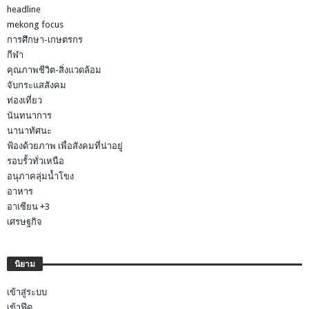
headline
mekong focus
การศึกษา-เกษตรกร
กีฬา
คุณภาพชีวิต-สิ่งแวดล้อม
จับกระแสสังคม
ท่องเที่ยว
นันทนาการ
นานาทัศนะ
ฟ้องด้วยภาพ เพื่อสังคมที่น่าอยู่
รอบรั้วทั่วเหนือ
อนุภาคลุ่มน้ำโขง
อาหาร
อาเซียน +3
เศรษฐกิจ
นิยาม
เข้าสู่ระบบ
เข้าฟีด