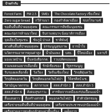
ป้ายกำกับ
Forest Farm
PM 2.5
SMEs
The Chocolate Factory เชียงใหม่
Zero sugar bread
กวีล้านนา
กองกำลังผาเมือง
ขบถโรมานซ์
ขอคืนพื้นที่ป่าดอยสุเทพ
คณะกรรมการสิทธิมนุษยชน
คณะก่อการล้านนาใหม่
จิบกาแฟเบาๆ นั่งเมาส์การเมือง
จุดเสี่ยงในชุมชน
ชัยภูมิ ป่าแส
ชาติพันธุ์
ทวงคืนพื้นที่ป่าดอยสุเทพ
ธรรมนูญสุขภาพ
ธารน้ำใจ
นวัตกรรมอาหารคุณค่าสูง
น้ำมันแพง
บสย.
ปี๋ใหม่เมือง
มลาบรี
มองแวดบ้าน
ยื่นหนังสือกกต.
รวบปลัดจอมแฉ
รวมพลคนอยากเลือกตั้ง
รักษ์เชียงของ
รัฐธรรมนูญ
รับรองผลเลือกตั้ง
วังเวียง
วัดจีนเชียงใหม่
วิกฤติฝุ่นควัน
วิกฤติหมอกควัน
วิกฤติหมอกควันไฟป่า
วิจิตรศิลป์ มช.
วิสามัญฆาตกรรม
สภากาแฟ
สสส.สำนัก 3
สสส.สำนัก 5
สสส.สำนัก 6
สังคมสุขภาวะ
สารพิษจากเหมืองแร่ปนเปื้อนแม่น้ำ
สิ้นแสงดาว
สื่อสร้างสรรค์
หมอกควันไฟป่า
หัวคิวบัตรชมพู
เครือข่ายขอคืนพื้นที่ป่าดอยสุเทพ
เครือข่ายประชาชนปกป้องแม่น้ำ
เครือข่ายเยาวชนต้นกล้าชนเผ่าพื้นเมือง
เผด็จการ