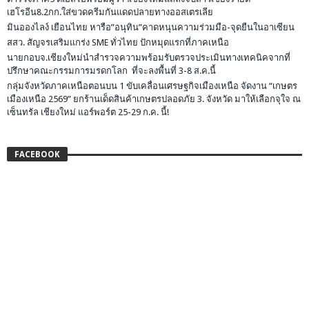
เฮโรอีน8.2กก.ใส่ขวดครีมกันแดดปลายทางออสเตรเลีย
มินอองไลง์ เยือนไทย หารือ”อนุทิน”คาดหนุนความร่วมมือ-จุดยืนในอาเซียน
สสว. สัญจรเสริมแกร่ง SME ทั่วไทย ปักหมุดแรกที่ภาคเหนือ
นายกอบจ.เชียงใหม่นำสำรวจความพร้อมรับตรวจประเมินทางเทคนิคจากที่
ปรึกษาคณะกรรมการมรดกโลก ที่จะลงพื้นที่ 3-8 ส.ค.นี้
กลุ่มจังหวัดภาคเหนือตอนบน 1 ขับเคลื่อนเศรษฐกิจเมืองเหนือ จัดงาน “เกษตร
เมืองเหนือ 2569” ยกร้านเด็ดสินค้าเกษตรปลอดภัย 3. จังหวัด มาให้เลือกจุใจ ณ
เซ็นทรัล เชียงใหม่ แอร์พอร์ต 25-29 ก.ค. นี้!
FACEBOOK