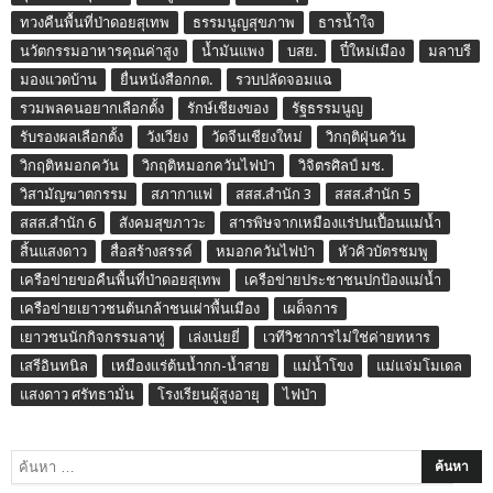
ทวงคืนพื้นที่ป่าดอยสุเทพ
ธรรมนูญสุขภาพ
ธารน้ำใจ
นวัตกรรมอาหารคุณค่าสูง
น้ำมันแพง
บสย.
ปี๋ใหม่เมือง
มลาบรี
มองแวดบ้าน
ยื่นหนังสือกกต.
รวบปลัดจอมแฉ
รวมพลคนอยากเลือกตั้ง
รักษ์เชียงของ
รัฐธรรมนูญ
รับรองผลเลือกตั้ง
วังเวียง
วัดจีนเชียงใหม่
วิกฤติฝุ่นควัน
วิกฤติหมอกควัน
วิกฤติหมอกควันไฟป่า
วิจิตรศิลป์ มช.
วิสามัญฆาตกรรม
สภากาแฟ
สสส.สำนัก 3
สสส.สำนัก 5
สสส.สำนัก 6
สังคมสุขภาวะ
สารพิษจากเหมืองแร่ปนเปื้อนแม่น้ำ
สิ้นแสงดาว
สื่อสร้างสรรค์
หมอกควันไฟป่า
หัวคิวบัตรชมพู
เครือข่ายขอคืนพื้นที่ป่าดอยสุเทพ
เครือข่ายประชาชนปกป้องแม่น้ำ
เครือข่ายเยาวชนต้นกล้าชนเผ่าพื้นเมือง
เผด็จการ
เยาวชนนักกิจกรรมลาหู่
เล่งเน่ยยี่
เวทีวิชาการไม่ใช่ค่ายทหาร
เสรีอินทนิล
เหมืองแร่ต้นน้ำกก-น้ำสาย
แม่น้ำโขง
แม่แจ่มโมเดล
แสงดาว ศรัทธามั่น
โรงเรียนผู้สูงอายุ
ไฟป่า