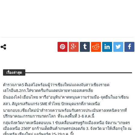
เรื่องล่าสุด
ตำรวจภาค5 ดีเอสไอพร้อมผู้ว่าฯเชียงใหม่แถลงจับสาวเชียงรายด
เฮโรอีน8.2กก.ใส่ขวดครีมกันแดดปลายทางออสเตรเลีย
มินอองไลง์ เยือนไทย หารือ”อนุทิน”คาดหนุนความร่วมมือ-จุดยืนในอาเซียน
สสว. สัญจรเสริมแกร่ง SME ทั่วไทย ปักหมุดแรกที่ภาคเหนือ
นายกอบจ.เชียงใหม่นำสำรวจความพร้อมรับตรวจประเมินทางเทคนิคจากที่
ปรึกษาคณะกรรมการมรดกโลก ที่จะลงพื้นที่ 3-8 ส.ค.นี้
กลุ่มจังหวัดภาคเหนือตอนบน 1 ขับเคลื่อนเศรษฐกิจเมืองเหนือ จัดงาน “เกษตร
เมืองเหนือ 2569” ยกร้านเด็ดสินค้าเกษตรปลอดภัย 3. จังหวัด มาให้เลือกจุใจ ณ
เซ็นทรัล เชียงใหม่ แอร์พอร์ต 25-29 ก.ค. นี้!