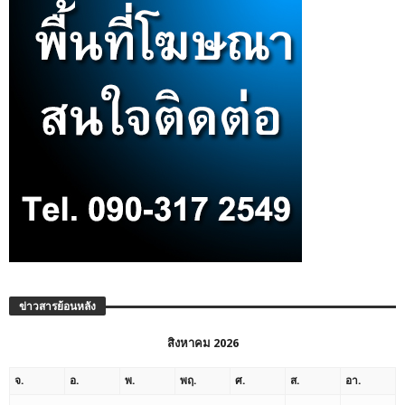
ข่าวสารย้อนหลัง
สิงหาคม 2026
จ.
อ.
พ.
พฤ.
ศ.
ส.
อา.