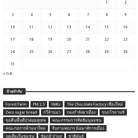
1
2
3
4
5
6
7
8
9
10
11
12
13
14
15
16
17
18
19
20
21
22
23
24
25
26
27
28
29
30
31
« ก.ค.
ป้ายกำกับ
Forest Farm
PM 2.5
SMEs
The Chocolate Factory เชียงใหม่
Zero sugar bread
กวีล้านนา
กองกำลังผาเมือง
ขบถโรมานซ์
ขอคืนพื้นที่ป่าดอยสุเทพ
คณะกรรมการสิทธิมนุษยชน
คณะก่อการล้านนาใหม่
จิบกาแฟเบาๆ นั่งเมาส์การเมือง
จุดเสี่ยงในชุมชน
ชัยภูมิ ป่าแส
ชาติพันธุ์