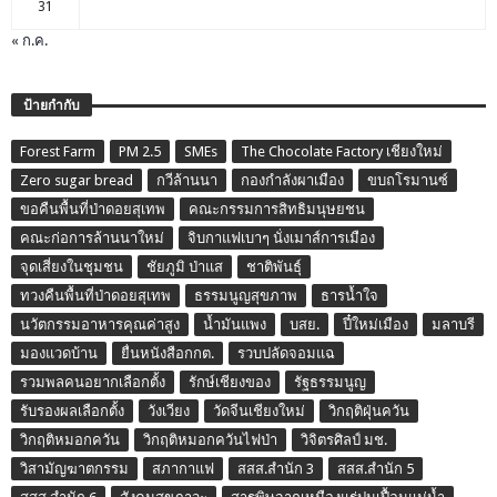
31
« ก.ค.
ป้ายกำกับ
Forest Farm
PM 2.5
SMEs
The Chocolate Factory เชียงใหม่
Zero sugar bread
กวีล้านนา
กองกำลังผาเมือง
ขบถโรมานซ์
ขอคืนพื้นที่ป่าดอยสุเทพ
คณะกรรมการสิทธิมนุษยชน
คณะก่อการล้านนาใหม่
จิบกาแฟเบาๆ นั่งเมาส์การเมือง
จุดเสี่ยงในชุมชน
ชัยภูมิ ป่าแส
ชาติพันธุ์
ทวงคืนพื้นที่ป่าดอยสุเทพ
ธรรมนูญสุขภาพ
ธารน้ำใจ
นวัตกรรมอาหารคุณค่าสูง
น้ำมันแพง
บสย.
ปี๋ใหม่เมือง
มลาบรี
มองแวดบ้าน
ยื่นหนังสือกกต.
รวบปลัดจอมแฉ
รวมพลคนอยากเลือกตั้ง
รักษ์เชียงของ
รัฐธรรมนูญ
รับรองผลเลือกตั้ง
วังเวียง
วัดจีนเชียงใหม่
วิกฤติฝุ่นควัน
วิกฤติหมอกควัน
วิกฤติหมอกควันไฟป่า
วิจิตรศิลป์ มช.
วิสามัญฆาตกรรม
สภากาแฟ
สสส.สำนัก 3
สสส.สำนัก 5