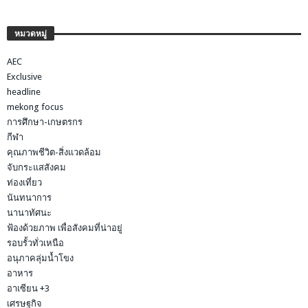
หมวดหมู่
AEC
Exclusive
headline
mekong focus
การศึกษา-เกษตรกร
กีฬา
คุณภาพชีวิต-สิ่งแวดล้อม
จับกระแสสังคม
ท่องเที่ยว
นันทนาการ
นานาทัศนะ
ฟ้องด้วยภาพ เพื่อสังคมที่น่าอยู่
รอบรั้วทั่วเหนือ
อนุภาคลุ่มน้ำโขง
อาหาร
อาเซียน +3
เศรษฐกิจ