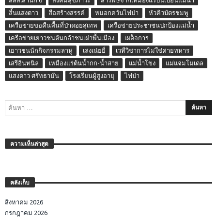
สสส.สำนัก 6
สังคมสุขภาวะ
สารพิษจากเหมืองแร่ปนเปื้อนแม่น้ำ
สิ้นแสงดาว
สื่อสร้างสรรค์
หมอกควันไฟป่า
หัวคิวบัตรชมพู
เครือข่ายขอคืนพื้นที่ป่าดอยสุเทพ
เครือข่ายประชาชนปกป้องแม่น้ำ
เครือข่ายเยาวชนต้นกล้าชนเผ่าพื้นเมือง
เผด็จการ
เยาวชนนักกิจกรรมลาหู่
เล่งเน่ยยี่
เวทีวิชาการไม่ใช่ค่ายทหาร
เสรีอินทนิล
เหมืองแร่ต้นน้ำกก-น้ำสาย
แม่น้ำโขง
แม่แจ่มโมเดล
แสงดาว ศรัทธามั่น
โรงเรียนผู้สูงอายุ
ไฟป่า
ความเห็นล่าสุด
คลังเก็บ
สิงหาคม 2026
กรกฎาคม 2026