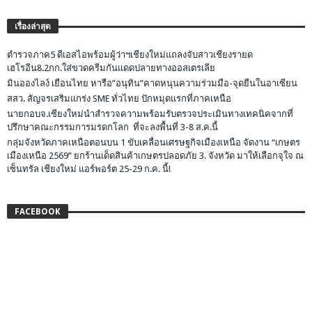
เรื่องล่าสุด
ตำรวจภาค5 ดีเอสไอพร้อมผู้ว่าฯเชียงใหม่แถลงจับสาวเชียงรายด
เฮโรอีน8.2กก.ใส่ขวดครีมกันแดดปลายทางออสเตรเลีย
มินอองไลง์ เยือนไทย หารือ”อนุทิน”คาดหนุนความร่วมมือ-จุดยืนในอาเซียน
สสว. สัญจรเสริมแกร่ง SME ทั่วไทย ปักหมุดแรกที่ภาคเหนือ
นายกอบจ.เชียงใหม่นำสำรวจความพร้อมรับตรวจประเมินทางเทคนิคจากที่
ปรึกษาคณะกรรมการมรดกโลก ที่จะลงพื้นที่ 3-8 ส.ค.นี้
กลุ่มจังหวัดภาคเหนือตอนบน 1 ขับเคลื่อนเศรษฐกิจเมืองเหนือ จัดงาน “เกษตร
เมืองเหนือ 2569” ยกร้านเด็ดสินค้าเกษตรปลอดภัย 3. จังหวัด มาให้เลือกจุใจ ณ
เซ็นทรัล เชียงใหม่ แอร์พอร์ต 25-29 ก.ค. นี้!
FACEBOOK