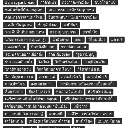
Zero sugar bread
กวีล้านนา
กองกำลังผาเมือง
ขบถโรมานซ์
ขอคืนพื้นที่ป่าดอยสุเทพ
คณะกรรมการสิทธิมนุษยชน
คณะก่อการล้านนาใหม่
จิบกาแฟเบาๆ นั่งเมาส์การเมือง
จุดเสี่ยงในชุมชน
ชัยภูมิ ป่าแส
ชาติพันธุ์
ทวงคืนพื้นที่ป่าดอยสุเทพ
ธรรมนูญสุขภาพ
ธารน้ำใจ
นวัตกรรมอาหารคุณค่าสูง
น้ำมันแพง
บสย.
ปี๋ใหม่เมือง
มลาบรี
มองแวดบ้าน
ยื่นหนังสือกกต.
รวบปลัดจอมแฉ
รวมพลคนอยากเลือกตั้ง
รักษ์เชียงของ
รัฐธรรมนูญ
รับรองผลเลือกตั้ง
วังเวียง
วัดจีนเชียงใหม่
วิกฤติฝุ่นควัน
วิกฤติหมอกควัน
วิกฤติหมอกควันไฟป่า
วิจิตรศิลป์ มช.
วิสามัญฆาตกรรม
สภากาแฟ
สสส.สำนัก 3
สสส.สำนัก 5
สสส.สำนัก 6
สังคมสุขภาวะ
สารพิษจากเหมืองแร่ปนเปื้อนแม่น้ำ
สิ้นแสงดาว
สื่อสร้างสรรค์
หมอกควันไฟป่า
หัวคิวบัตรชมพู
เครือข่ายขอคืนพื้นที่ป่าดอยสุเทพ
เครือข่ายประชาชนปกป้องแม่น้ำ
เครือข่ายเยาวชนต้นกล้าชนเผ่าพื้นเมือง
เผด็จการ
เยาวชนนักกิจกรรมลาหู่
เล่งเน่ยยี่
เวทีวิชาการไม่ใช่ค่ายทหาร
เสรีอินทนิล
เหมืองแร่ต้นน้ำกก-น้ำสาย
แม่น้ำโขง
แม่แจ่มโมเดล