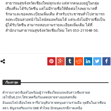
สาธารณสุขจังหวัดเชียงใหม่ทุกแห่ง แต่หากตนเองอยู่ในกลุ่ม
เสี่ยงที่จะได้รับวัคซีน แต่ไม่มีรายชื่อให้ติดต่อโรงพยาบาลที่
รักษาและขอลงทะเบียนเพิ่มเติม สำหรับประชาชนทั่วไปสามารถ
ลงทะเบียนล่วงหน้าในไลน์หมอพร้อมได้ แต่จะยังไม่มีรายชื่อเป็น
ผู้ได้รับวัคซีน สามารถสอบถามรายละเอียดเพิ่มเติม ได้ที่
สำนักงานสาธารณสุขจังหวัดเชียงใหม่ โทร 053-211048-50.
เรื่องล่าสุด
ตำรวจภาค5 ดีเอสไอพร้อมผู้ว่าฯเชียงใหม่แถลงจับสาวเชียงรายด
เฮโรอีน8.2กก.ใส่ขวดครีมกันแดดปลายทางออสเตรเลีย
มินอองไลง์ เยือนไทย หารือ”อนุทิน”คาดหนุนความร่วมมือ-จุดยืนในอาเซียน
สสว. สัญจรเสริมแกร่ง SME ทั่วไทย ปักหมุดแรกที่ภาคเหนือ