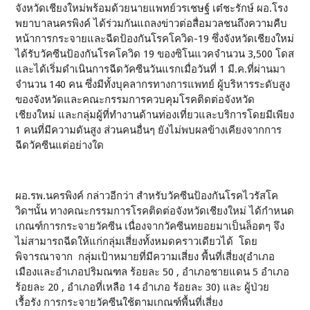
จังหวัดเชียงใหม่พร้อมด้วยนายแพทย์วรเชษฐ์ เต๋ชะรักษ์ ผอ.โรง
พยาบาลนครพิงค์ ได้ร่วมกันแถลงข่าวต่อสื่อมวลชนถึงความคืบ
หน้าการกระจายและฉีดป้องกันโรคโควิด-19 ซึ่งจังหวัดเชียงใหม่
ได้รับวัคซีนป้องกันโรคโควิด 19 ของซิโนแวคจำนวน 3,500 โดส
และได้เริ่มดำเนินการฉีดวัคซีนวันแรกเมื่อวันที่ 1 มี.ค.ที่ผ่านมา
จำนวน 140 คน ซึ่งมีทั้งบุคลากรทางการแพทย์ ผู้บริหารระดับสูง
ของจังหวัดและคณะกรรมการควบคุมโรคติดต่อจังหวัด
เชียงใหม่ และกลุ่มผู้ที่ทำงานด้านท่องเที่ยวและบริการโดยมีเพียง
1 คนที่มีความดันสูง ส่วนคนอื่นๆ ยังไม่พบผลข้างเคียงจากการ
ฉีดวัคซีนแต่อย่างใด
ผอ.รพ.นครพิงค์ กล่าวอีกว่า สำหรับวัคซีนป้องกันโรคไวรัสโค
วิดฯนั้น ทางคณะกรรมการโรคติดต่อจังหวัดเชียงใหม่ ได้กำหนด
เกณฑ์การกระจายวัคซีน เนื่องจากวัคซีนทยอยมาเป็นล็อตๆ จึง
ไม่สามารถฉีดให้แก่กลุ่มเสี่ยงทั้งหมดคราวเดียวได้ โดย
พิจารณาจาก กลุ่มเป้าหมายที่มีความเสี่ยง พื้นที่เสี่ยง(อำเภอ
เมืองและอำเภอปริมณฑล ร้อยละ 50 , อำเภอชายแดน 5 อำเภอ
ร้อยละ 20 , อำเภอที่เหลือ 14 อำเภอ ร้อยละ 30) และ ผู้ป่วย
เรื้อรัง การกระจายวัคซีนใช้ตามเกณฑ์พื้นที่เสี่ยง