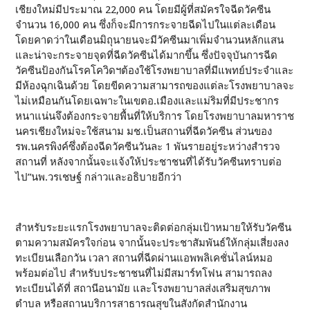
เชียงใหม่มีประมาณ 22,000 คน โดยมีผู้ที่สมัครใจฉีดวัคซีน
จำนวน 16,000 คน ซึ่งก็จะมีการกระจายฉีดไปในแต่ละเดือน
โดยคาดว่าในเดือนมิถุนายนจะมีวัคซีนมาเพิ่มจำนวนหลักแสน
และน่าจะกระจายจุดที่ฉีดวัคซีนได้มากขึ้น ซึ่งปัจจุบันการฉีด
วัคซีนป้องกันโรคโควิดฯต้องใช้โรงพยาบาลที่มีแพทย์ประจำและ
มีห้องฉุกเฉินด้วย โดยขีดความสามารถของแต่ละโรงพยาบาลจะ
ไม่เหมือนกันโดยเฉพาะในเขตอ.เมืองและแม่ริมที่มีประชากร
หนาแน่นจึงต้องกระจายพื้นที่ให้บริการ โดยโรงพยาบาลมหาราช
นครเชียงใหม่จะใช้สนาม มช.เป็นสถานที่ฉีดวัคซีน ส่วนของ
รพ.นครพิงค์ซึ่งต้องฉีดวัคซีนวันละ 1 พันรายอยู่ระหว่างสำรวจ
สถานที่ หลังจากนั้นจะแจ้งให้ประชาชนที่ได้รับวัคซีนทราบต่อ
ไป”นพ.วรเชษฐ์ กล่าวและอธิบายอีกว่า
สำหรับระยะแรกโรงพยาบาลจะติดต่อกลุ่มเป้าหมายให้รับวัคซีน
ตามความสมัครใจก่อน จากนั้นจะประชาสัมพันธ์ให้กลุ่มเสี่ยงลง
ทะเบียนเลือกวัน เวลา สถานที่ฉีดผ่านแอพพลิเคชั่นไลน์หมอ
พร้อมต่อไป สำหรับประชาชนที่ไม่มีสมาร์ทโฟน สามารถลง
ทะเบียนได้ที่ สถานีอนามัย และโรงพยาบาลส่งเสริมสุขภาพ
ตำบล หรือสถานบริการสาธารณสุขในสังกัดสำนักงาน