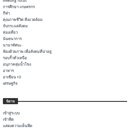
mekong focus
การศึกษา-เกษตรกร
กีฬา
คุณภาพชีวิต-สิ่งแวดล้อม
จับกระแสสังคม
ท่องเที่ยว
นันทนาการ
นานาทัศนะ
ฟ้องด้วยภาพ เพื่อสังคมที่น่าอยู่
รอบรั้วทั่วเหนือ
อนุภาคลุ่มน้ำโขง
อาหาร
อาเซียน +3
เศรษฐกิจ
นิยาม
เข้าสู่ระบบ
เข้าฟีด
แสดงความเห็นฟีด