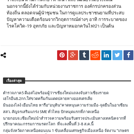
นอกจากนี้ยังได้ร่วมกับหน่วยงานราชการ องค์กรปกครองส่วน
ท้องถิ่น ตลอดจนผู้นำชุมชน ในการดูแลประชาชนยามที่ประสบ
ปัญหาความเดือดร้อนจากวิกฤตการณ์ต่างๆ อาทิ การระบาดของ
โรคโควิด-19 อุทกภัย และปัญหาหมอกควันไฟป่า เป็นต้น
เรื่องล่าสุด
ตำรวจภาค5 ดีเอสไอพร้อมผู้ว่าฯเชียงใหม่แถลงจับสาวเชียงรายด
เฮโรอีน8.2กก.ใส่ขวดครีมกันแดดปลายทางออสเตรเลีย
มินอองไลง์ เยือนไทย หารือ”อนุทิน”คาดหนุนความร่วมมือ-จุดยืนในอาเซียน
สสว. สัญจรเสริมแกร่ง SME ทั่วไทย ปักหมุดแรกที่ภาคเหนือ
นายกอบจ.เชียงใหม่นำสำรวจความพร้อมรับตรวจประเมินทางเทคนิคจากที่
ปรึกษาคณะกรรมการมรดกโลก ที่จะลงพื้นที่ 3-8 ส.ค.นี้
กลุ่มจังหวัดภาคเหนือตอนบน 1 ขับเคลื่อนเศรษฐกิจเมืองเหนือ จัดงาน “เกษตร