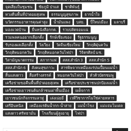
จุดเสี่ยงในชุมชน
ชัยภูมิ ป่าแส
ชาติพันธุ์
ทวงคืนพื้นที่ป่าดอยสุเทพ
ธรรมนูญสุขภาพ
ธารน้ำใจ
นวัตกรรมอาหารคุณค่าสูง
น้ำมันแพง
บสย.
ปี๋ใหม่เมือง
มลาบรี
มองแวดบ้าน
ยื่นหนังสือกกต.
รวบปลัดจอมแฉ
รวมพลคนอยากเลือกตั้ง
รักษ์เชียงของ
รัฐธรรมนูญ
รับรองผลเลือกตั้ง
วังเวียง
วัดจีนเชียงใหม่
วิกฤติฝุ่นควัน
วิกฤติหมอกควัน
วิกฤติหมอกควันไฟป่า
วิจิตรศิลป์ มช.
วิสามัญฆาตกรรม
สภากาแฟ
สสส.สำนัก 3
สสส.สำนัก 5
สสส.สำนัก 6
สังคมสุขภาวะ
สารพิษจากเหมืองแร่ปนเปื้อนแม่น้ำ
สิ้นแสงดาว
สื่อสร้างสรรค์
หมอกควันไฟป่า
หัวคิวบัตรชมพู
เครือข่ายขอคืนพื้นที่ป่าดอยสุเทพ
เครือข่ายประชาชนปกป้องแม่น้ำ
เครือข่ายเยาวชนต้นกล้าชนเผ่าพื้นเมือง
เผด็จการ
เยาวชนนักกิจกรรมลาหู่
เล่งเน่ยยี่
เวทีวิชาการไม่ใช่ค่ายทหาร
เสรีอินทนิล
เหมืองแร่ต้นน้ำกก-น้ำสาย
แม่น้ำโขง
แม่แจ่มโมเดล
แสงดาว ศรัทธามั่น
โรงเรียนผู้สูงอายุ
ไฟป่า