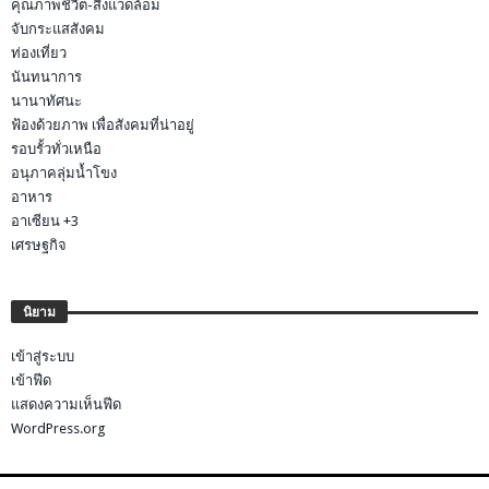
คุณภาพชีวิต-สิ่งแวดล้อม
จับกระแสสังคม
ท่องเที่ยว
นันทนาการ
นานาทัศนะ
ฟ้องด้วยภาพ เพื่อสังคมที่น่าอยู่
รอบรั้วทั่วเหนือ
อนุภาคลุ่มน้ำโขง
อาหาร
อาเซียน +3
เศรษฐกิจ
นิยาม
เข้าสู่ระบบ
เข้าฟีด
แสดงความเห็นฟีด
WordPress.org