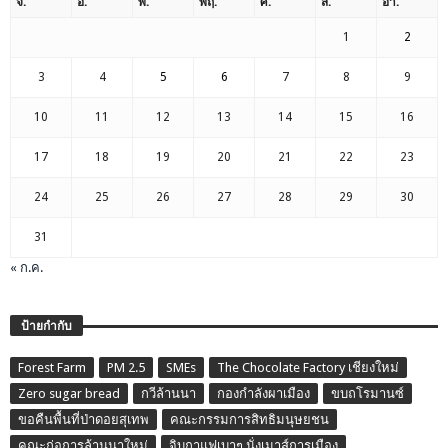
จ.
อ.
พ.
พฤ.
ศ.
ส.
อา.
1
2
3
4
5
6
7
8
9
10
11
12
13
14
15
16
17
18
19
20
21
22
23
24
25
26
27
28
29
30
31
« ก.ค.
ป้ายกำกับ
Forest Farm
PM 2.5
SMEs
The Chocolate Factory เชียงใหม่
Zero sugar bread
กวีล้านนา
กองกำลังผาเมือง
ขบถโรมานซ์
ขอคืนพื้นที่ป่าดอยสุเทพ
คณะกรรมการสิทธิมนุษยชน
คณะก่อการล้านนาใหม่
จิบกาแฟเบาๆ นั่งเมาส์การเมือง