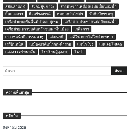
สสส.สำนัก 6
สังคมสุขภาวะ
สารพิษจากเหมืองแร่ปนเปื้อนแม่น้ำ
สิ้นแสงดาว
สื่อสร้างสรรค์
หมอกควันไฟป่า
หัวคิวบัตรชมพู
เครือข่ายขอคืนพื้นที่ป่าดอยสุเทพ
เครือข่ายประชาชนปกป้องแม่น้ำ
เครือข่ายเยาวชนต้นกล้าชนเผ่าพื้นเมือง
เผด็จการ
เยาวชนนักกิจกรรมลาหู่
เล่งเน่ยยี่
เวทีวิชาการไม่ใช่ค่ายทหาร
เสรีอินทนิล
เหมืองแร่ต้นน้ำกก-น้ำสาย
แม่น้ำโขง
แม่แจ่มโมเดล
แสงดาว ศรัทธามั่น
โรงเรียนผู้สูงอายุ
ไฟป่า
ความเห็นล่าสุด
คลังเก็บ
สิงหาคม 2026