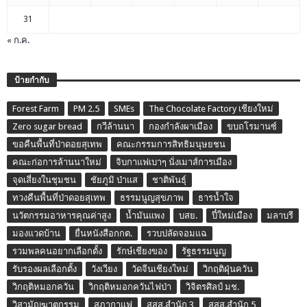
31
« ก.ค.
ป้ายกำกับ
Forest Farm
PM 2.5
SMEs
The Chocolate Factory เชียงใหม่
Zero sugar bread
กวีล้านนา
กองกำลังผาเมือง
ขบถโรมานซ์
ขอคืนพื้นที่ป่าดอยสุเทพ
คณะกรรมการสิทธิมนุษยชน
คณะก่อการล้านนาใหม่
จิบกาแฟเบาๆ นั่งเมาส์การเมือง
จุดเสี่ยงในชุมชน
ชัยภูมิ ป่าแส
ชาติพันธุ์
ทวงคืนพื้นที่ป่าดอยสุเทพ
ธรรมนูญสุขภาพ
ธารน้ำใจ
นวัตกรรมอาหารคุณค่าสูง
น้ำมันแพง
บสย.
ปี๋ใหม่เมือง
มลาบรี
มองแวดบ้าน
ยื่นหนังสือกกต.
รวบปลัดจอมแฉ
รวมพลคนอยากเลือกตั้ง
รักษ์เชียงของ
รัฐธรรมนูญ
รับรองผลเลือกตั้ง
วังเวียง
วัดจีนเชียงใหม่
วิกฤติฝุ่นควัน
วิกฤติหมอกควัน
วิกฤติหมอกควันไฟป่า
วิจิตรศิลป์ มช.
วิสามัญฆาตกรรม
สภากาแฟ
สสส.สำนัก 3
สสส.สำนัก 5