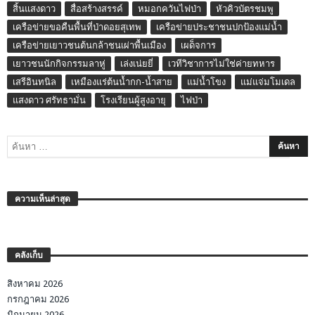
สิ้นแสงดาว
สื่อสร้างสรรค์
หมอกควันไฟป่า
หัวคิวบัตรชมพู
เครือข่ายขอคืนพื้นที่ป่าดอยสุเทพ
เครือข่ายประชาชนปกป้องแม่น้ำ
เครือข่ายเยาวชนต้นกล้าชนเผ่าพื้นเมือง
เผด็จการ
เยาวชนนักกิจกรรมลาหู่
เล่งเน่ยยี่
เวทีวิชาการไม่ใช่ค่ายทหาร
เสรีอินทนิล
เหมืองแร่ต้นน้ำกก-น้ำสาย
แม่น้ำโขง
แม่แจ่มโมเดล
แสงดาว ศรัทธามั่น
โรงเรียนผู้สูงอายุ
ไฟป่า
ความเห็นล่าสุด
คลังเก็บ
สิงหาคม 2026
กรกฎาคม 2026
มิถุนายน 2026