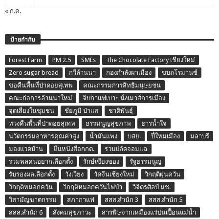
« ก.ค.
ป้ายกำกับ
Forest Farm
PM 2.5
SMEs
The Chocolate Factory เชียงใหม่
Zero sugar bread
กวีล้านนา
กองกำลังผาเมือง
ขบถโรมานซ์
ขอคืนพื้นที่ป่าดอยสุเทพ
คณะกรรมการสิทธิมนุษยชน
คณะก่อการล้านนาใหม่
จิบกาแฟเบาๆ นั่งเมาส์การเมือง
จุดเสี่ยงในชุมชน
ชัยภูมิ ป่าแส
ชาติพันธุ์
ทวงคืนพื้นที่ป่าดอยสุเทพ
ธรรมนูญสุขภาพ
ธารน้ำใจ
นวัตกรรมอาหารคุณค่าสูง
น้ำมันแพง
บสย.
ปี๋ใหม่เมือง
มลาบรี
มองแวดบ้าน
ยื่นหนังสือกกต.
รวบปลัดจอมแฉ
รวมพลคนอยากเลือกตั้ง
รักษ์เชียงของ
รัฐธรรมนูญ
รับรองผลเลือกตั้ง
วังเวียง
วัดจีนเชียงใหม่
วิกฤติฝุ่นควัน
วิกฤติหมอกควัน
วิกฤติหมอกควันไฟป่า
วิจิตรศิลป์ มช.
วิสามัญฆาตกรรม
สภากาแฟ
สสส.สำนัก 3
สสส.สำนัก 5
สสส.สำนัก 6
สังคมสุขภาวะ
สารพิษจากเหมืองแร่ปนเปื้อนแม่น้ำ