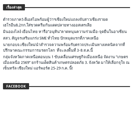
เรื่องล่าสุด
ตำรวจภาค5 ดีเอสไอพร้อมผู้ว่าฯเชียงใหม่แถลงจับสาวเชียงรายด
เฮโรอีน8.2กก.ใส่ขวดครีมกันแดดปลายทางออสเตรเลีย
มินอองไลง์ เยือนไทย หารือ”อนุทิน”คาดหนุนความร่วมมือ-จุดยืนในอาเซียน
สสว. สัญจรเสริมแกร่ง SME ทั่วไทย ปักหมุดแรกที่ภาคเหนือ
นายกอบจ.เชียงใหม่นำสำรวจความพร้อมรับตรวจประเมินทางเทคนิคจากที่
ปรึกษาคณะกรรมการมรดกโลก ที่จะลงพื้นที่ 3-8 ส.ค.นี้
กลุ่มจังหวัดภาคเหนือตอนบน 1 ขับเคลื่อนเศรษฐกิจเมืองเหนือ จัดงาน “เกษตร
เมืองเหนือ 2569” ยกร้านเด็ดสินค้าเกษตรปลอดภัย 3. จังหวัด มาให้เลือกจุใจ ณ
เซ็นทรัล เชียงใหม่ แอร์พอร์ต 25-29 ก.ค. นี้!
FACEBOOK