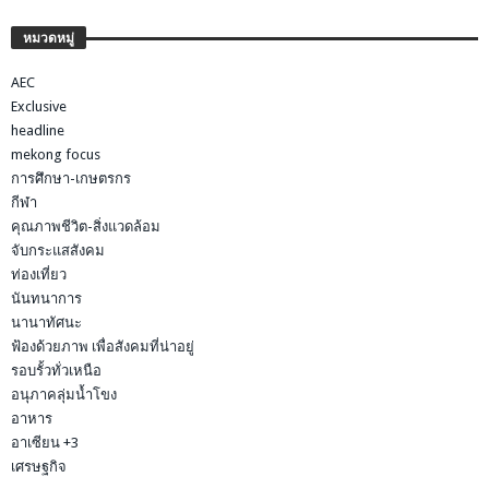
หมวดหมู่
AEC
Exclusive
headline
mekong focus
การศึกษา-เกษตรกร
กีฬา
คุณภาพชีวิต-สิ่งแวดล้อม
จับกระแสสังคม
ท่องเที่ยว
นันทนาการ
นานาทัศนะ
ฟ้องด้วยภาพ เพื่อสังคมที่น่าอยู่
รอบรั้วทั่วเหนือ
อนุภาคลุ่มน้ำโขง
อาหาร
อาเซียน +3
เศรษฐกิจ