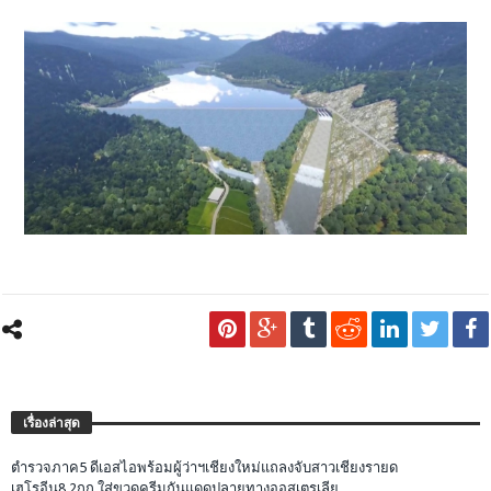
เรื่องล่าสุด
ตำรวจภาค5 ดีเอสไอพร้อมผู้ว่าฯเชียงใหม่แถลงจับสาวเชียงรายด
เฮโรอีน8.2กก.ใส่ขวดครีมกันแดดปลายทางออสเตรเลีย