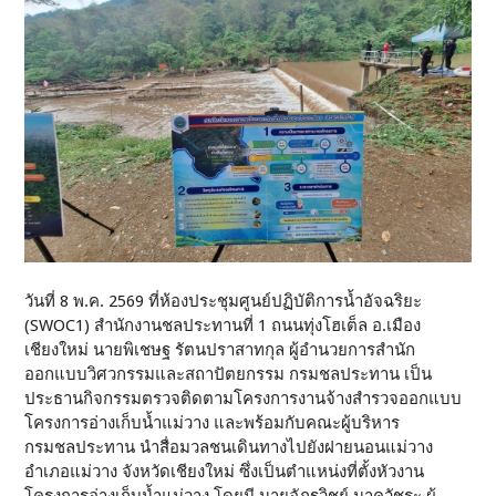
วันที่ 8 พ.ค. 2569 ที่ห้องประชุมศูนย์ปฏิบัติการน้ำอัจฉริยะ
(SWOC1) สำนักงานชลประทานที่ 1 ถนนทุ่งโฮเต็ล อ.เมือง
เชียงใหม่ นายพิเชษฐ รัตนปราสาทกุล ผู้อำนวยการสำนัก
ออกแบบวิศวกรรมและสถาปัตยกรรม กรมชลประทาน เป็น
ประธานกิจกรรมตรวจติดตามโครงการงานจ้างสำรวจออกแบบ
โครงการอ่างเก็บน้ำแม่วาง และพร้อมกับคณะผู้บริหาร
กรมชลประทาน นำสื่อมวลชนเดินทางไปยังฝายนอนแม่วาง
อำเภอแม่วาง จังหวัดเชียงใหม่ ซึ่งเป็นตำแหน่งที่ตั้งหัวงาน
โครงการอ่างเก็บน้ำแม่วาง โดยมี นายอัฏฐวิชย์ นาควัชระ ผู้