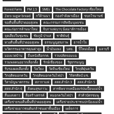
Forest Farm
PM 2.5
SMEs
The Chocolate Factory เชียงใหม่
Zero sugar bread
กวีล้านนา
กองกำลังผาเมือง
ขบถโรมานซ์
ขอคืนพื้นที่ป่าดอยสุเทพ
คณะกรรมการสิทธิมนุษยชน
คณะก่อการล้านนาใหม่
จิบกาแฟเบาๆ นั่งเมาส์การเมือง
จุดเสี่ยงในชุมชน
ชัยภูมิ ป่าแส
ชาติพันธุ์
ทวงคืนพื้นที่ป่าดอยสุเทพ
ธรรมนูญสุขภาพ
ธารน้ำใจ
นวัตกรรมอาหารคุณค่าสูง
น้ำมันแพง
บสย.
ปี๋ใหม่เมือง
มลาบรี
มองแวดบ้าน
ยื่นหนังสือกกต.
รวบปลัดจอมแฉ
รวมพลคนอยากเลือกตั้ง
รักษ์เชียงของ
รัฐธรรมนูญ
รับรองผลเลือกตั้ง
วังเวียง
วัดจีนเชียงใหม่
วิกฤติฝุ่นควัน
วิกฤติหมอกควัน
วิกฤติหมอกควันไฟป่า
วิจิตรศิลป์ มช.
วิสามัญฆาตกรรม
สภากาแฟ
สสส.สำนัก 3
สสส.สำนัก 5
สสส.สำนัก 6
สังคมสุขภาวะ
สารพิษจากเหมืองแร่ปนเปื้อนแม่น้ำ
สิ้นแสงดาว
สื่อสร้างสรรค์
หมอกควันไฟป่า
หัวคิวบัตรชมพู
เครือข่ายขอคืนพื้นที่ป่าดอยสุเทพ
เครือข่ายประชาชนปกป้องแม่น้ำ
เครือข่ายเยาวชนต้นกล้าชนเผ่าพื้นเมือง
เผด็จการ