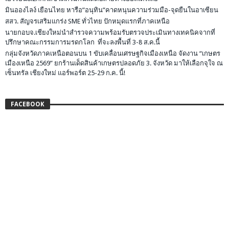
มินอองไลง์ เยือนไทย หารือ”อนุทิน”คาดหนุนความร่วมมือ-จุดยืนในอาเซียน
สสว. สัญจรเสริมแกร่ง SME ทั่วไทย ปักหมุดแรกที่ภาคเหนือ
นายกอบจ.เชียงใหม่นำสำรวจความพร้อมรับตรวจประเมินทางเทคนิคจากที่
ปรึกษาคณะกรรมการมรดกโลก ที่จะลงพื้นที่ 3-8 ส.ค.นี้
กลุ่มจังหวัดภาคเหนือตอนบน 1 ขับเคลื่อนเศรษฐกิจเมืองเหนือ จัดงาน “เกษตร
เมืองเหนือ 2569” ยกร้านเด็ดสินค้าเกษตรปลอดภัย 3. จังหวัด มาให้เลือกจุใจ ณ
เซ็นทรัล เชียงใหม่ แอร์พอร์ต 25-29 ก.ค. นี้!
FACEBOOK