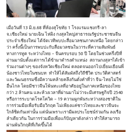
เมื่อวันที่ 13 มิ.ย.68 ที่ห้องสุโขทัย 1 โรงแรมแชงกรี-ลา
จ.เชียงใหม่ นายเฉิน ไห่ผิง กงสุลใหญ่สาธารณรัฐประชาชนจีน
ประจำเชียงใหม่ ได้จัดเวทีพบปะสื่อมวลชนภาคเหนือ โดยกล่าว
ว่า ครั้งนี้เป็นการพบปะกับสื่อมวลชนในวาระที่ความสัมพันธ์
ทางการทูต ระหว่างไทย – จีนครบรอบ 50 ปี โดยในช่วงครึ่งปีที่
ผ่านมานับตั้งแต่การเได้ข้ามาดำรงตำแหน่ง สถานกงสุลฯได้เข้า
ร่วมงานต่างๆ ของจังหวัดเชียงใหม่ ตลอดจนออกไปเยี่ยมเยือนพี่
น้องชาวไทยในชนบท ทำให้ได้สัมผัสถึงวิถีชีวิต ประวัติศาสตร์
และวัฒนธรรมซึ่งมีความคล้ายคลึงกันดั่งคำที่ว่า จีน-ไทยไม่ใช่
อื่นไกล โดยมีชาวจีนโพ้นทะเลที่อาศัยอยู่ในภาคเหนือของไทย
กว่า 2 ล้านคน และห้วงเวลาที่ผ่านมาไม่ว่าจะมีเศรษฐกิจปี 2540
หรือการระบาดโรคโควิด – 19 ความผูกพันระหว่างสองชาติใน
การร่วมมือเพื่อรับมือวิกฤต ไม่เพียงแค่ชาวไทยและชาวจีนจะ
ใกล้ชิดกันเท่านั้น แต่นั่นเพราะเรามีผลประโยชน์ร่วมกัน ลงเรือ
ลำเดียวกัน ในการร่วมมือเพื่อแก้ปัญหาดังกล่าว ทำให้สามารถ
ผ่านพ้นวิกฤติที่เกิดขึ้นได้