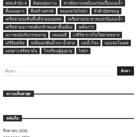
สสส.สำนัก 6
สังคมสุขภาวะ
สารพิษจากเหมืองแร่ปนเปื้อนแม่น้ำ
สิ้นแสงดาว
สื่อสร้างสรรค์
หมอกควันไฟป่า
หัวคิวบัตรชมพู
เครือข่ายขอคืนพื้นที่ป่าดอยสุเทพ
เครือข่ายประชาชนปกป้องแม่น้ำ
เครือข่ายเยาวชนต้นกล้าชนเผ่าพื้นเมือง
เผด็จการ
เยาวชนนักกิจกรรมลาหู่
เล่งเน่ยยี่
เวทีวิชาการไม่ใช่ค่ายทหาร
เสรีอินทนิล
เหมืองแร่ต้นน้ำกก-น้ำสาย
แม่น้ำโขง
แม่แจ่มโมเดล
แสงดาว ศรัทธามั่น
โรงเรียนผู้สูงอายุ
ไฟป่า
ความเห็นล่าสุด
คลังเก็บ
สิงหาคม 2026