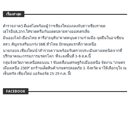
เรื่องล่าสุด
ตำรวจภาค5 ดีเอสไอพร้อมผู้ว่าฯเชียงใหม่แถลงจับสาวเชียงรายด
เฮโรอีน8.2กก.ใส่ขวดครีมกันแดดปลายทางออสเตรเลีย
มินอองไลง์ เยือนไทย หารือ”อนุทิน”คาดหนุนความร่วมมือ-จุดยืนในอาเซียน
สสว. สัญจรเสริมแกร่ง SME ทั่วไทย ปักหมุดแรกที่ภาคเหนือ
นายกอบจ.เชียงใหม่นำสำรวจความพร้อมรับตรวจประเมินทางเทคนิคจากที่
ปรึกษาคณะกรรมการมรดกโลก ที่จะลงพื้นที่ 3-8 ส.ค.นี้
กลุ่มจังหวัดภาคเหนือตอนบน 1 ขับเคลื่อนเศรษฐกิจเมืองเหนือ จัดงาน “เกษตร
เมืองเหนือ 2569” ยกร้านเด็ดสินค้าเกษตรปลอดภัย 3. จังหวัด มาให้เลือกจุใจ ณ
เซ็นทรัล เชียงใหม่ แอร์พอร์ต 25-29 ก.ค. นี้!
FACEBOOK