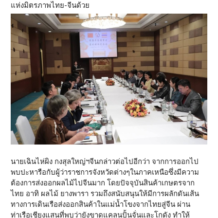
แห่งมิตรภาพไทย-จีนด้วย
นายเฉินไห่ผิง กงสุลใหญ่ฯจีนกล่าวต่อไปอีกว่า จากการออกไป
พบปะหารือกับผู้ว่าราชการจังหวัดต่างๆในภาคเหนือซึ่งมีความ
ต้องการส่งออกผลไม้ไปจีนมาก โดยปัจจุบันสินค้าเกษตรจาก
ไทย อาทิ ผลไม้ ยางพารา รวมถึงสนับสนุนให้มีการผลักดันเส้น
ทางการเดินเรือส่งออกสินค้าในแม่น้ำโขงจากไทยสู่จีน ผ่าน
ท่าเรือเชียงแสนที่พบว่ายังขาดแคลนปั้นจั่นและโกดัง ทำให้