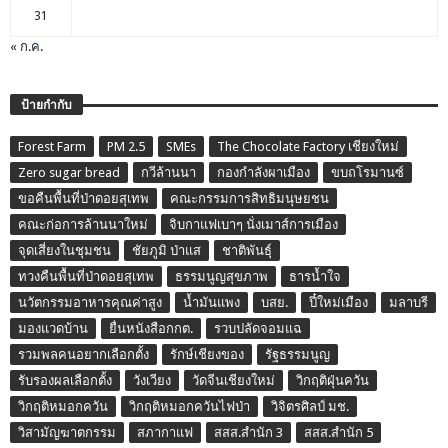
31
« ก.ค.
ป้ายกำกับ
Forest Farm
PM 2.5
SMEs
The Chocolate Factory เชียงใหม่
Zero sugar bread
กวีล้านนา
กองกำลังผาเมือง
ขบถโรมานซ์
ขอคืนพื้นที่ป่าดอยสุเทพ
คณะกรรมการสิทธิมนุษยชน
คณะก่อการล้านนาใหม่
จิบกาแฟเบาๆ นั่งเมาส์การเมือง
จุดเสี่ยงในชุมชน
ชัยภูมิ ป่าแส
ชาติพันธุ์
ทวงคืนพื้นที่ป่าดอยสุเทพ
ธรรมนูญสุขภาพ
ธารน้ำใจ
นวัตกรรมอาหารคุณค่าสูง
น้ำมันแพง
บสย.
ปี๋ใหม่เมือง
มลาบรี
มองแวดบ้าน
ยื่นหนังสือกกต.
รวบปลัดจอมแฉ
รวมพลคนอยากเลือกตั้ง
รักษ์เชียงของ
รัฐธรรมนูญ
รับรองผลเลือกตั้ง
วังเวียง
วัดจีนเชียงใหม่
วิกฤติฝุ่นควัน
วิกฤติหมอกควัน
วิกฤติหมอกควันไฟป่า
วิจิตรศิลป์ มช.
วิสามัญฆาตกรรม
สภากาแฟ
สสส.สำนัก 3
สสส.สำนัก 5