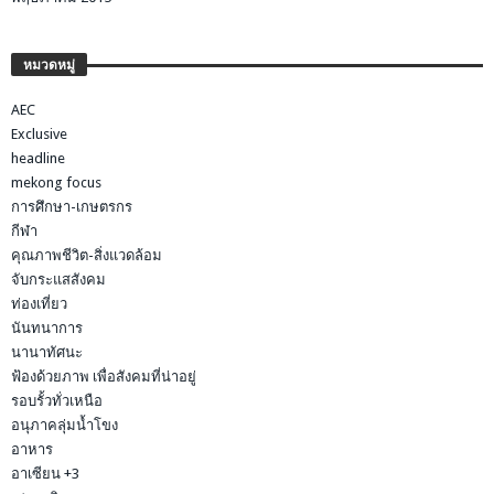
หมวดหมู่
AEC
Exclusive
headline
mekong focus
การศึกษา-เกษตรกร
กีฬา
คุณภาพชีวิต-สิ่งแวดล้อม
จับกระแสสังคม
ท่องเที่ยว
นันทนาการ
นานาทัศนะ
ฟ้องด้วยภาพ เพื่อสังคมที่น่าอยู่
รอบรั้วทั่วเหนือ
อนุภาคลุ่มน้ำโขง
อาหาร
อาเซียน +3