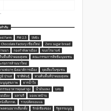
.
ยกำกับ
est Farm
PM 2.5
SMEs
 Chocolate Factory เชียงใหม่
Zero sugar bread
ล้านนา
กองกำลังผาเมือง
ขบถโรมานซ์
ืนพื้นที่ป่าดอยสุเทพ
คณะกรรมการสิทธิมนุษยชน
ก่อการล้านนาใหม่
กาแฟเบาๆ นั่งเมาส์การเมือง
จุดเสี่ยงในชุมชน
ภูมิ ป่าแส
ชาติพันธุ์
ทวงคืนพื้นที่ป่าดอยสุเทพ
รมนูญสุขภาพ
ธารน้ำใจ
ตกรรมอาหารคุณค่าสูง
น้ำมันแพง
บสย.
หม่เมือง
มลาบรี
มองแวดบ้าน
นหนังสือกกต.
รวบปลัดจอมแฉ
พลคนอยากเลือกตั้ง
รักษ์เชียงของ
รัฐธรรมนูญ