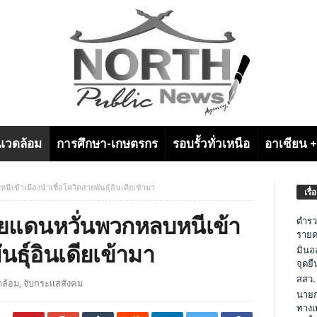
งแวดล้อม
การศึกษา-เกษตรกร
รอบรั้วทั่วเหนือ
อาเซียน 
เข้าเมืองนำเชื้อโควิดสายพันธุ์อินเดียเข้ามา
เรื่
ายแดนหวั่นพวกหลบหนีเข้า
ตำรว
รายด
นธุ์อินเดียเข้ามา
มินอ
จุดย
สสว.
ดล้อม
,
จับกระแสสังคม
นายก
ทางเ