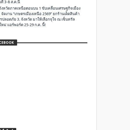
ที่ 3-8 ส.ค.นี้
มจังหวัดภาคเหนือตอนบน 1 ขับเคลื่อนเศรษฐกิจเมือง
 จัดงาน “เกษตรเมืองเหนือ 2569” ยกร้านเด็ดสินค้า
รปลอดภัย 3. จังหวัด มาให้เลือกจุใจ ณ เซ็นทรัล
ใหม่ แอร์พอร์ต 25-29 ก.ค. นี้!
CEBOOK