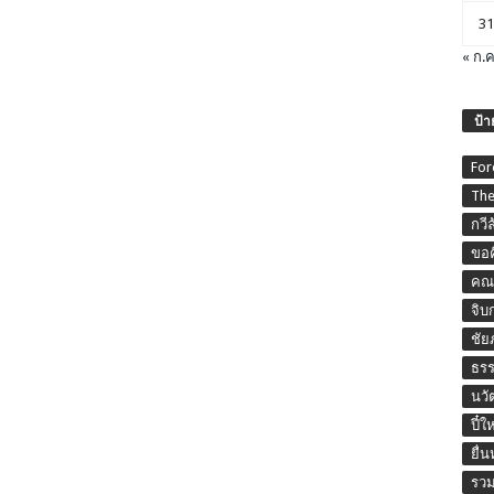
31
« ก.ค
ป้า
For
The
กวี
ขอค
คณะ
จิบ
ชัย
ธร
นวั
ปี๋ใ
ยื่
รวม