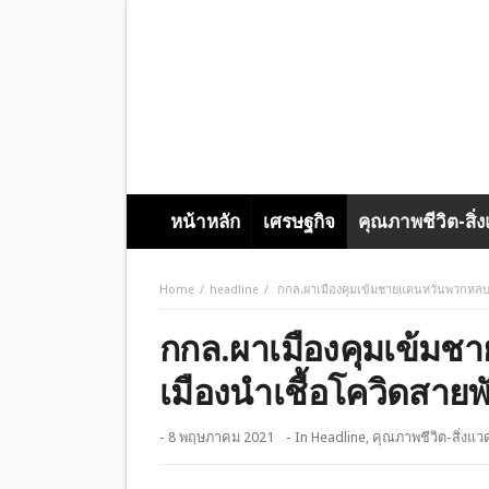
หน้าหลัก
เศรษฐกิจ
คุณภาพชีวิต-สิ่
Home
headline
กกล.ผาเมืองคุมเข้มชายแดนหวั่นพวกหลบหนี
กกล.ผาเมืองคุมเข้มช
เมืองนำเชื้อโควิดสายพั
- 8 พฤษภาคม 2021
- In
Headline
,
คุณภาพชีวิต-สิ่งแว