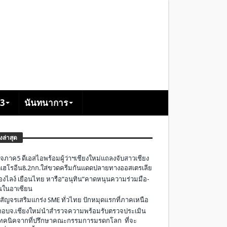
+3
นันทนาการ
องล่าสุด
จภาค5 ดีเอสไอพร้อมผู้ว่าฯเชียงใหม่แถลงจับสาวเชียง
เฮโรอีน8.2กก.ใส่ขวดครีมกันแดดปลายทางออสเตรเลีย
องไลง์ เยือนไทย หารือ”อนุทิน”คาดหนุนความร่วมมือ-
ืนในอาเซียน
 สัญจรเสริมแกร่ง SME ทั่วไทย ปักหมุดแรกที่ภาคเหนือ
อบจ.เชียงใหม่นำสำรวจความพร้อมรับตรวจประเมิน
ทคนิคจากที่ปรึกษาคณะกรรมการมรดกโลก ที่จะ