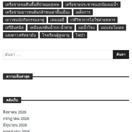
เครือข่ายขอคืนพื้นที่ป่าดอยสุเทพ
เครือข่ายประชาชนปกป้องแม่น้ำ
เครือข่ายเยาวชนต้นกล้าชนเผ่าพื้นเมือง
เผด็จการ
เยาวชนนักกิจกรรมลาหู่
เล่งเน่ยยี่
เวทีวิชาการไม่ใช่ค่ายทหาร
เสรีอินทนิล
เหมืองแร่ต้นน้ำกก-น้ำสาย
แม่น้ำโขง
แม่แจ่มโมเดล
แสงดาว ศรัทธามั่น
โรงเรียนผู้สูงอายุ
ไฟป่า
ความเห็นล่าสุด
คลังเก็บ
สิงหาคม 2026
กรกฎาคม 2026
มิถุนายน 2026
พฤษภาคม 2026