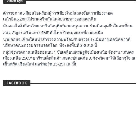
เรื่องล่าสุด
ตำรวจภาค5 ดีเอสไอพร้อมผู้ว่าฯเชียงใหม่แถลงจับสาวเชียงรายด
เฮโรอีน8.2กก.ใส่ขวดครีมกันแดดปลายทางออสเตรเลีย
มินอองไลง์ เยือนไทย หารือ”อนุทิน”คาดหนุนความร่วมมือ-จุดยืนในอาเซียน
สสว. สัญจรเสริมแกร่ง SME ทั่วไทย ปักหมุดแรกที่ภาคเหนือ
นายกอบจ.เชียงใหม่นำสำรวจความพร้อมรับตรวจประเมินทางเทคนิคจากที่
ปรึกษาคณะกรรมการมรดกโลก ที่จะลงพื้นที่ 3-8 ส.ค.นี้
กลุ่มจังหวัดภาคเหนือตอนบน 1 ขับเคลื่อนเศรษฐกิจเมืองเหนือ จัดงาน “เกษตร
เมืองเหนือ 2569” ยกร้านเด็ดสินค้าเกษตรปลอดภัย 3. จังหวัด มาให้เลือกจุใจ ณ
เซ็นทรัล เชียงใหม่ แอร์พอร์ต 25-29 ก.ค. นี้!
FACEBOOK