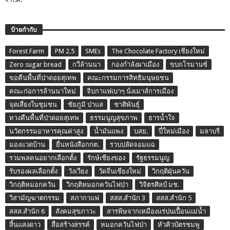
ป้ายกำกับ
Forest Farm
PM 2.5
SMEs
The Chocolate Factory เชียงใหม่
Zero sugar bread
กวีล้านนา
กองกำลังผาเมือง
ขบถโรมานซ์
ขอคืนพื้นที่ป่าดอยสุเทพ
คณะกรรมการสิทธิมนุษยชน
คณะก่อการล้านนาใหม่
จิบกาแฟเบาๆ นั่งเมาส์การเมือง
จุดเสี่ยงในชุมชน
ชัยภูมิ ป่าแส
ชาติพันธุ์
ทวงคืนพื้นที่ป่าดอยสุเทพ
ธรรมนูญสุขภาพ
ธารน้ำใจ
นวัตกรรมอาหารคุณค่าสูง
น้ำมันแพง
บสย.
ปี๋ใหม่เมือง
มลาบรี
มองแวดบ้าน
ยื่นหนังสือกกต.
รวบปลัดจอมแฉ
รวมพลคนอยากเลือกตั้ง
รักษ์เชียงของ
รัฐธรรมนูญ
รับรองผลเลือกตั้ง
วังเวียง
วัดจีนเชียงใหม่
วิกฤติฝุ่นควัน
วิกฤติหมอกควัน
วิกฤติหมอกควันไฟป่า
วิจิตรศิลป์ มช.
วิสามัญฆาตกรรม
สภากาแฟ
สสส.สำนัก 3
สสส.สำนัก 5
สสส.สำนัก 6
สังคมสุขภาวะ
สารพิษจากเหมืองแร่ปนเปื้อนแม่น้ำ
สิ้นแสงดาว
สื่อสร้างสรรค์
หมอกควันไฟป่า
หัวคิวบัตรชมพู