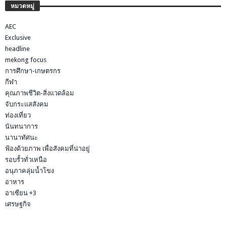
หมวดหมู่
AEC
Exclusive
headline
mekong focus
การศึกษา-เกษตรกร
กีฬา
คุณภาพชีวิต-สิ่งแวดล้อม
จับกระแสสังคม
ท่องเที่ยว
นันทนาการ
นานาทัศนะ
ฟ้องด้วยภาพ เพื่อสังคมที่น่าอยู่
รอบรั้วทั่วเหนือ
อนุภาคลุ่มน้ำโขง
อาหาร
อาเซียน +3
เศรษฐกิจ