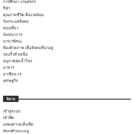
การศึกษา-เกษตรกร
กีฬา
คุณภาพชีวิต-สิ่งแวดล้อม
จับกระแสสังคม
ท่องเที่ยว
นันทนาการ
นานาทัศนะ
ฟ้องด้วยภาพ เพื่อสังคมที่น่าอยู่
รอบรั้วทั่วเหนือ
อนุภาคลุ่มน้ำโขง
อาหาร
อาเซียน +3
เศรษฐกิจ
นิยาม
เข้าสู่ระบบ
เข้าฟีด
แสดงความเห็นฟีด
WordPress.org