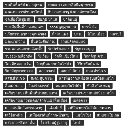
ขอคืนพื้นที่ป่าดอยสุเทพ
คณะกรรมการสิทธิมนุษยชน
คณะก่อการล้านนาใหม่
จิบกาแฟเบาๆ นั่งเมาส์การเมือง
จุดเสี่ยงในชุมชน
ชัยภูมิ ป่าแส
ชาติพันธุ์
ทวงคืนพื้นที่ป่าดอยสุเทพ
ธรรมนูญสุขภาพ
ธารน้ำใจ
นวัตกรรมอาหารคุณค่าสูง
น้ำมันแพง
บสย.
ปี๋ใหม่เมือง
มลาบรี
มองแวดบ้าน
ยื่นหนังสือกกต.
รวบปลัดจอมแฉ
รวมพลคนอยากเลือกตั้ง
รักษ์เชียงของ
รัฐธรรมนูญ
รับรองผลเลือกตั้ง
วังเวียง
วัดจีนเชียงใหม่
วิกฤติฝุ่นควัน
วิกฤติหมอกควัน
วิกฤติหมอกควันไฟป่า
วิจิตรศิลป์ มช.
วิสามัญฆาตกรรม
สภากาแฟ
สสส.สำนัก 3
สสส.สำนัก 5
สสส.สำนัก 6
สังคมสุขภาวะ
สารพิษจากเหมืองแร่ปนเปื้อนแม่น้ำ
สิ้นแสงดาว
สื่อสร้างสรรค์
หมอกควันไฟป่า
หัวคิวบัตรชมพู
เครือข่ายขอคืนพื้นที่ป่าดอยสุเทพ
เครือข่ายประชาชนปกป้องแม่น้ำ
เครือข่ายเยาวชนต้นกล้าชนเผ่าพื้นเมือง
เผด็จการ
เยาวชนนักกิจกรรมลาหู่
เล่งเน่ยยี่
เวทีวิชาการไม่ใช่ค่ายทหาร
เสรีอินทนิล
เหมืองแร่ต้นน้ำกก-น้ำสาย
แม่น้ำโขง
แม่แจ่มโมเดล
แสงดาว ศรัทธามั่น
โรงเรียนผู้สูงอายุ
ไฟป่า