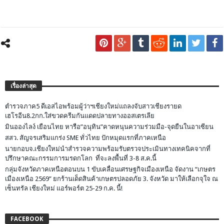
เรื่องล่าสุด
ตำรวจภาค5 ดีเอสไอพร้อมผู้ว่าฯเชียงใหม่แถลงจับสาวเชียงรายด
เฮโรอีน8.2กก.ใส่ขวดครีมกันแดดปลายทางออสเตรเลีย
มินอองไลง์ เยือนไทย หารือ”อนุทิน”คาดหนุนความร่วมมือ-จุดยืนในอาเซียน
สสว. สัญจรเสริมแกร่ง SME ทั่วไทย ปักหมุดแรกที่ภาคเหนือ
นายกอบจ.เชียงใหม่นำสำรวจความพร้อมรับตรวจประเมินทางเทคนิคจากที่
ปรึกษาคณะกรรมการมรดกโลก ที่จะลงพื้นที่ 3-8 ส.ค.นี้
กลุ่มจังหวัดภาคเหนือตอนบน 1 ขับเคลื่อนเศรษฐกิจเมืองเหนือ จัดงาน “เกษตร
เมืองเหนือ 2569” ยกร้านเด็ดสินค้าเกษตรปลอดภัย 3. จังหวัด มาให้เลือกจุใจ ณ
เซ็นทรัล เชียงใหม่ แอร์พอร์ต 25-29 ก.ค. นี้!
FACEBOOK