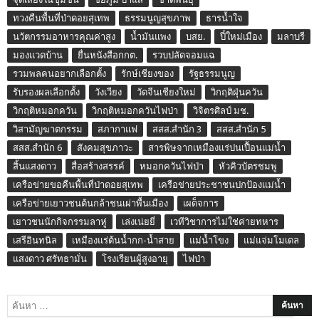
ทวงคืนพื้นที่ป่าดอยสุเทพ
ธรรมนูญสุขภาพ
ธารน้ำใจ
นวัตกรรมอาหารคุณค่าสูง
น้ำมันแพง
บสย.
ปี๋ใหม่เมือง
มลาบรี
มองแวดบ้าน
ยื่นหนังสือกกต.
รวบปลัดจอมแฉ
รวมพลคนอยากเลือกตั้ง
รักษ์เชียงของ
รัฐธรรมนูญ
รับรองผลเลือกตั้ง
วังเวียง
วัดจีนเชียงใหม่
วิกฤติฝุ่นควัน
วิกฤติหมอกควัน
วิกฤติหมอกควันไฟป่า
วิจิตรศิลป์ มช.
วิสามัญฆาตกรรม
สภากาแฟ
สสส.สำนัก 3
สสส.สำนัก 5
สสส.สำนัก 6
สังคมสุขภาวะ
สารพิษจากเหมืองแร่ปนเปื้อนแม่น้ำ
สิ้นแสงดาว
สื่อสร้างสรรค์
หมอกควันไฟป่า
หัวคิวบัตรชมพู
เครือข่ายขอคืนพื้นที่ป่าดอยสุเทพ
เครือข่ายประชาชนปกป้องแม่น้ำ
เครือข่ายเยาวชนต้นกล้าชนเผ่าพื้นเมือง
เผด็จการ
เยาวชนนักกิจกรรมลาหู่
เล่งเน่ยยี่
เวทีวิชาการไม่ใช่ค่ายทหาร
เสรีอินทนิล
เหมืองแร่ต้นน้ำกก-น้ำสาย
แม่น้ำโขง
แม่แจ่มโมเดล
แสงดาว ศรัทธามั่น
โรงเรียนผู้สูงอายุ
ไฟป่า