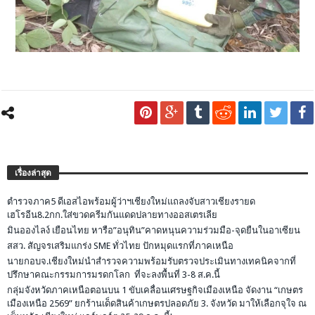
เรื่องล่าสุด
ตำรวจภาค5 ดีเอสไอพร้อมผู้ว่าฯเชียงใหม่แถลงจับสาวเชียงรายด
เฮโรอีน8.2กก.ใส่ขวดครีมกันแดดปลายทางออสเตรเลีย
มินอองไลง์ เยือนไทย หารือ”อนุทิน”คาดหนุนความร่วมมือ-จุดยืนในอาเซียน
สสว. สัญจรเสริมแกร่ง SME ทั่วไทย ปักหมุดแรกที่ภาคเหนือ
นายกอบจ.เชียงใหม่นำสำรวจความพร้อมรับตรวจประเมินทางเทคนิคจากที่
ปรึกษาคณะกรรมการมรดกโลก ที่จะลงพื้นที่ 3-8 ส.ค.นี้
กลุ่มจังหวัดภาคเหนือตอนบน 1 ขับเคลื่อนเศรษฐกิจเมืองเหนือ จัดงาน “เกษตร
เมืองเหนือ 2569” ยกร้านเด็ดสินค้าเกษตรปลอดภัย 3. จังหวัด มาให้เลือกจุใจ ณ