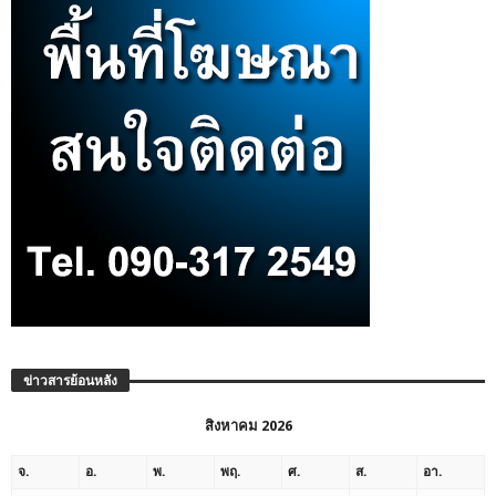
ข่าวสารย้อนหลัง
สิงหาคม 2026
จ.
อ.
พ.
พฤ.
ศ.
ส.
อา.