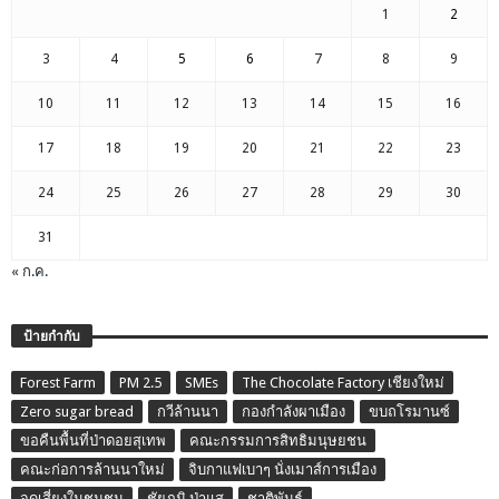
1
2
3
4
5
6
7
8
9
10
11
12
13
14
15
16
17
18
19
20
21
22
23
24
25
26
27
28
29
30
31
« ก.ค.
ป้ายกำกับ
Forest Farm
PM 2.5
SMEs
The Chocolate Factory เชียงใหม่
Zero sugar bread
กวีล้านนา
กองกำลังผาเมือง
ขบถโรมานซ์
ขอคืนพื้นที่ป่าดอยสุเทพ
คณะกรรมการสิทธิมนุษยชน
คณะก่อการล้านนาใหม่
จิบกาแฟเบาๆ นั่งเมาส์การเมือง
จุดเสี่ยงในชุมชน
ชัยภูมิ ป่าแส
ชาติพันธุ์