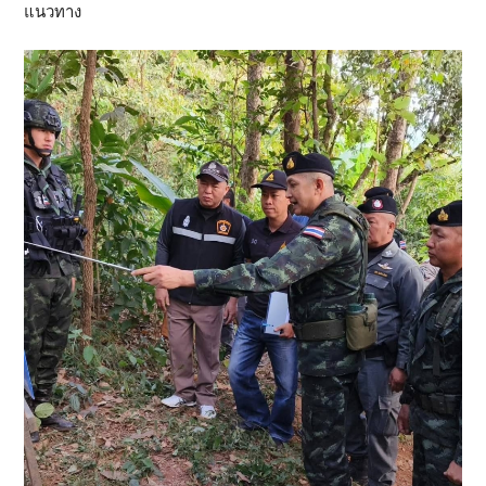
แนวทาง