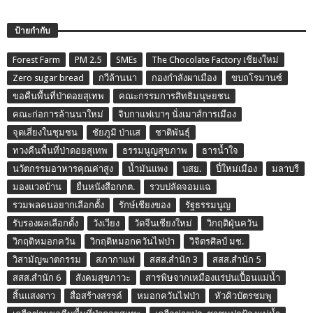
ป้ายกำกับ
Forest Farm
PM 2.5
SMEs
The Chocolate Factory เชียงใหม่
Zero sugar bread
กวีล้านนา
กองกำลังผาเมือง
ขบถโรมานซ์
ขอคืนพื้นที่ป่าดอยสุเทพ
คณะกรรมการสิทธิมนุษยชน
คณะก่อการล้านนาใหม่
จิบกาแฟเบาๆ นั่งเมาส์การเมือง
จุดเสี่ยงในชุมชน
ชัยภูมิ ป่าแส
ชาติพันธุ์
ทวงคืนพื้นที่ป่าดอยสุเทพ
ธรรมนูญสุขภาพ
ธารน้ำใจ
นวัตกรรมอาหารคุณค่าสูง
น้ำมันแพง
บสย.
ปี๋ใหม่เมือง
มลาบรี
มองแวดบ้าน
ยื่นหนังสือกกต.
รวบปลัดจอมแฉ
รวมพลคนอยากเลือกตั้ง
รักษ์เชียงของ
รัฐธรรมนูญ
รับรองผลเลือกตั้ง
วังเวียง
วัดจีนเชียงใหม่
วิกฤติฝุ่นควัน
วิกฤติหมอกควัน
วิกฤติหมอกควันไฟป่า
วิจิตรศิลป์ มช.
วิสามัญฆาตกรรม
สภากาแฟ
สสส.สำนัก 3
สสส.สำนัก 5
สสส.สำนัก 6
สังคมสุขภาวะ
สารพิษจากเหมืองแร่ปนเปื้อนแม่น้ำ
สิ้นแสงดาว
สื่อสร้างสรรค์
หมอกควันไฟป่า
หัวคิวบัตรชมพู