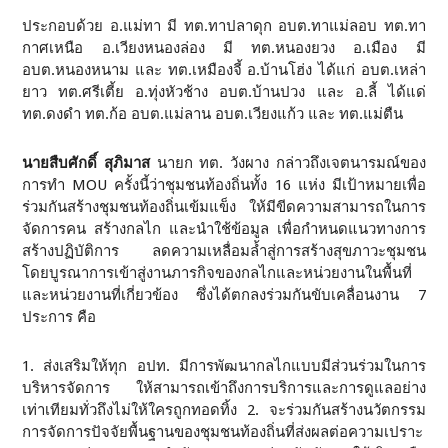
ประกอบด้วย อ.แม่ทา มี ทต.ทาปลาดุก อบต.ทาแม่ลอบ ทต.ทา
กาศเหนือ อ.เวียงหนองล่อง มี ทต.หนองยวง อ.เมือง มี
อบต.หนองหนาม และ ทต.เหมืองจี้ อ.บ้านโฮ่ง ได้แก่ อบต.เหล่า
ยาว ทต.ศรีเตี้ย อ.ทุ่งหัวช้าง อบต.บ้านปวง และ อ.ลี้ ได้แด่
ทต.ดงดำ ทต.ก้อ อบต.แม่ลาน อบต.เวียงแก้ว และ ทต.แม่ตืน
นายสืบศักดิ์ สุภิมาส
นายก ทต. วังผาง กล่าวถึงเจตนารมณ์ของ
การทำ MOU ครั้งนี้ว่าชุมชนท้องถิ่นทั้ง 16 แห่ง มีเป้าหมายเพื่อ
ร่วมกันสร้างชุมชนท้องถิ่นเข้มแข็ง ให้มีขีดความสามารถในการ
จัดการคน สร้างกลไก และนำใช้ข้อมูล เพื่อกำหนดแนวทางการ
สร้างปฏิบัติการ ลดความเหลื่อมล้ำสู่การสร้างสุขภาวะชุมชน
โดยบูรณาการเข้าสู่งานภารกิจของกลไกและหน่วยงานในพื้นที่
และหน่วยงานที่เกี่ยวข้อง ซึ่งได้ตกลงร่วมกันขับเคลื่อนงาน 7
ประการ คือ
1. ส่งเสริมให้ทุก อปท. มีการพัฒนากลไกแบบมีส่วนร่วมในการ
บริหารจัดการ ให้สามารถเข้าถึงการบริการและการดูแลอย่าง
เท่าเทียมทั่วถึงไม่ให้ใครถูกทอดทิ้ง 2. จะร่วมกันสร้างนวัตกรรม
การจัดการปัจจัยพื้นฐานของชุมชนท้องถิ่นที่ส่งผลต่อความเปราะ