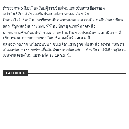
ตำรวจภาค5 ดีเอสไอพร้อมผู้ว่าฯเชียงใหม่แถลงจับสาวเชียงรายด
เฮโรอีน8.2กก.ใส่ขวดครีมกันแดดปลายทางออสเตรเลีย
มินอองไลง์ เยือนไทย หารือ”อนุทิน”คาดหนุนความร่วมมือ-จุดยืนในอาเซียน
สสว. สัญจรเสริมแกร่ง SME ทั่วไทย ปักหมุดแรกที่ภาคเหนือ
นายกอบจ.เชียงใหม่นำสำรวจความพร้อมรับตรวจประเมินทางเทคนิคจากที่
ปรึกษาคณะกรรมการมรดกโลก ที่จะลงพื้นที่ 3-8 ส.ค.นี้
กลุ่มจังหวัดภาคเหนือตอนบน 1 ขับเคลื่อนเศรษฐกิจเมืองเหนือ จัดงาน “เกษตร
เมืองเหนือ 2569” ยกร้านเด็ดสินค้าเกษตรปลอดภัย 3. จังหวัด มาให้เลือกจุใจ ณ
เซ็นทรัล เชียงใหม่ แอร์พอร์ต 25-29 ก.ค. นี้!
FACEBOOK