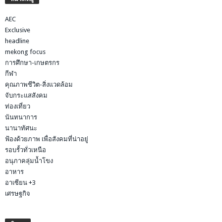
AEC
Exclusive
headline
mekong focus
การศึกษา-เกษตรกร
กีฬา
คุณภาพชีวิต-สิ่งแวดล้อม
จับกระแสสังคม
ท่องเที่ยว
นันทนาการ
นานาทัศนะ
ฟ้องด้วยภาพ เพื่อสังคมที่น่าอยู่
รอบรั้วทั่วเหนือ
อนุภาคลุ่มน้ำโขง
อาหาร
อาเซียน +3
เศรษฐกิจ