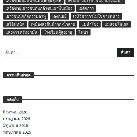
เครือข่ายขอคืนพื้นที่ป่าดอยสุเทพ
เครือข่ายประชาชนปกป้องแม่น้ำ
เครือข่ายเยาวชนต้นกล้าชนเผ่าพื้นเมือง
เผด็จการ
เยาวชนนักกิจกรรมลาหู่
เล่งเน่ยยี่
เวทีวิชาการไม่ใช่ค่ายทหาร
เสรีอินทนิล
เหมืองแร่ต้นน้ำกก-น้ำสาย
แม่น้ำโขง
แม่แจ่มโมเดล
แสงดาว ศรัทธามั่น
โรงเรียนผู้สูงอายุ
ไฟป่า
ความเห็นล่าสุด
คลังเก็บ
สิงหาคม 2026
กรกฎาคม 2026
มิถุนายน 2026
พฤษภาคม 2026