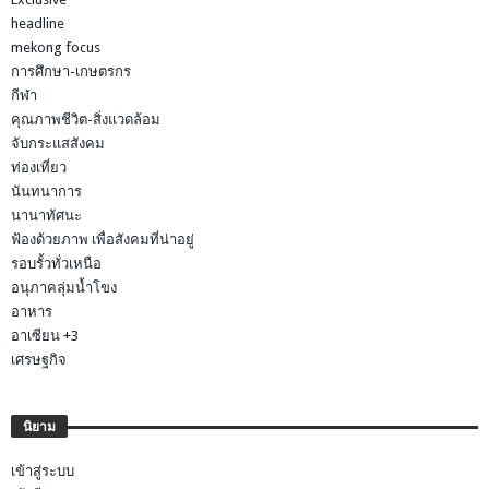
headline
mekong focus
การศึกษา-เกษตรกร
กีฬา
คุณภาพชีวิต-สิ่งแวดล้อม
จับกระแสสังคม
ท่องเที่ยว
นันทนาการ
นานาทัศนะ
ฟ้องด้วยภาพ เพื่อสังคมที่น่าอยู่
รอบรั้วทั่วเหนือ
อนุภาคลุ่มน้ำโขง
อาหาร
อาเซียน +3
เศรษฐกิจ
นิยาม
เข้าสู่ระบบ