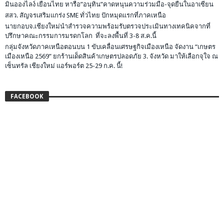
มินอองไลง์ เยือนไทย หารือ”อนุทิน”คาดหนุนความร่วมมือ-จุดยืนในอาเซียน
สสว. สัญจรเสริมแกร่ง SME ทั่วไทย ปักหมุดแรกที่ภาคเหนือ
นายกอบจ.เชียงใหม่นำสำรวจความพร้อมรับตรวจประเมินทางเทคนิคจากที่
ปรึกษาคณะกรรมการมรดกโลก ที่จะลงพื้นที่ 3-8 ส.ค.นี้
กลุ่มจังหวัดภาคเหนือตอนบน 1 ขับเคลื่อนเศรษฐกิจเมืองเหนือ จัดงาน “เกษตร
เมืองเหนือ 2569” ยกร้านเด็ดสินค้าเกษตรปลอดภัย 3. จังหวัด มาให้เลือกจุใจ ณ
เซ็นทรัล เชียงใหม่ แอร์พอร์ต 25-29 ก.ค. นี้!
FACEBOOK