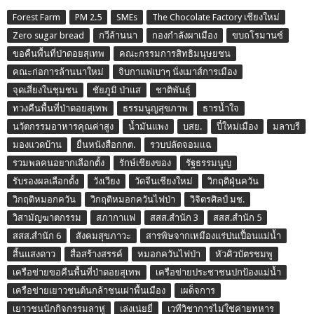
Forest Farm
PM 2.5
SMEs
The Chocolate Factory เชียงใหม่
Zero sugar bread
กวีล้านนา
กองกำลังผาเมือง
ขบถโรมานซ์
ขอคืนพื้นที่ป่าดอยสุเทพ
คณะกรรมการสิทธิมนุษยชน
คณะก่อการล้านนาใหม่
จิบกาแฟเบาๆ นั่งเมาส์การเมือง
จุดเสี่ยงในชุมชน
ชัยภูมิ ป่าแส
ชาติพันธุ์
ทวงคืนพื้นที่ป่าดอยสุเทพ
ธรรมนูญสุขภาพ
ธารน้ำใจ
นวัตกรรมอาหารคุณค่าสูง
น้ำมันแพง
บสย.
ปี๋ใหม่เมือง
มลาบรี
มองแวดบ้าน
ยื่นหนังสือกกต.
รวบปลัดจอมแฉ
รวมพลคนอยากเลือกตั้ง
รักษ์เชียงของ
รัฐธรรมนูญ
รับรองผลเลือกตั้ง
วังเวียง
วัดจีนเชียงใหม่
วิกฤติฝุ่นควัน
วิกฤติหมอกควัน
วิกฤติหมอกควันไฟป่า
วิจิตรศิลป์ มช.
วิสามัญฆาตกรรม
สภากาแฟ
สสส.สำนัก 3
สสส.สำนัก 5
สสส.สำนัก 6
สังคมสุขภาวะ
สารพิษจากเหมืองแร่ปนเปื้อนแม่น้ำ
สิ้นแสงดาว
สื่อสร้างสรรค์
หมอกควันไฟป่า
หัวคิวบัตรชมพู
เครือข่ายขอคืนพื้นที่ป่าดอยสุเทพ
เครือข่ายประชาชนปกป้องแม่น้ำ
เครือข่ายเยาวชนต้นกล้าชนเผ่าพื้นเมือง
เผด็จการ
เยาวชนนักกิจกรรมลาหู่
เล่งเน่ยยี่
เวทีวิชาการไม่ใช่ค่ายทหาร