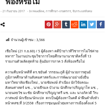
ฟ้องหรือไม่
- 21 กันยายน 2017
- In
Headline
,
การศึกษา-เกษตรกร
,
จับกระแสสังคม
จำนวนผู้เช้าชม :
3,566
เชียใหม่ (21 ก.ย.60) / 5 ผู้ต้องหา คดีป้าย”เวทีวิชาการไม่ใช่ค่าย
ทหาร” ในงานประชุมวิชาการไทยศึกษานานาชาติครั้งที่ 13
รายงานตัวผลัดสุดท้าย ลุ้นอัยการภาค 5 สั่งฟ้องหรือไม่
ความคืบหน้าคดีที่ ดร.ชยันต์ วรรธนะภูติ ผู้อำนวยการศูนย์
ภูมิภาคศึกษาด้านสังคมศาสตร์และการพัฒนาอย่างยั่งยืน
มหาวิทยาลัยเชียงใหม่ , นายชัยพงษ์ สำเนียง นักวิจัยคณะ
สังคมศาสตร์ มช. , นายธีรมล บัวงาม นักศึกษาปริญญาโท มช. ,
นายนลธวัช มะชัย นักศึกษาปริญญาตรี มช. และ นางภัควดี วีระ
ภาสพงษ์ นักเขียน/นักแปล ตกเป็นผู้ต้องหาในคดี ฝ่าฝืนคำสั่งหัว
หน้าคสช.ที่ 3/2558 เรื่องการชุมนุมมั่วสุมทางการเมืองตั้งแต่ 5