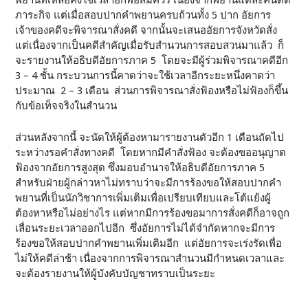
พยานที่เหลือคงใช้เวลาอีกพอสมควร เนื่องจากพยานแต่ละคนติด
ภาระกิจ แต่เมื่อสอบปากคำพยานครบถ้วนทั้ง 5 ปาก อัยการ
เจ้าของคดีจะพิจารณาสั่งคดี จากนั้นจะเสนออัยการจังหวัดสั่ง
แต่เนื่องจากเป็นคดีสำคัญเมื่อรับสำนวนการสอบสวนมาแล้ว ก็
จะรายงานให้อธิบดีอัยการภาค 5 โดยจะมีผู้ร่วมพิจารณาคดีอีก
3 – 4 ชั้น กระบวนการนี้คาดว่าจะใช้เวลาอีกระยะหนึ่งคาดว่า
ประมาณ 2 – 3 เดือน ส่วนการพิจารณาสั่งฟ้องหรือไม่ฟ้องก็ขึ้น
กับข้อเท็จจริงในสำนวน
ส่วนหลังจากนี้ จะนัดให้ผู้ต้องหามารายงานตัวอีก 1 เดือนถัดไป
ระหว่างรอคำสั่งทางคดี โดยหากมีคำสั่งฟ้อง จะต้องขออนุญาต
ฟ้องจากอัยการสูงสุด ซึ่งมอบอำนาจให้อธิบดีอัยการภาค 5
สำหรับฝ่ายผู้กล่าวหาไม่ทราบว่าจะมีการร้องขอให้สอบปากคำ
พยานที่เป็นนักวิชาการเพิ่มเติมเพื่อเปรียบเทียบและโต้แย้งผู้
ต้องหาหรือไม่อย่างไร แต่หากมีการร้องขอมาการสั่งคดีก็อาจถูก
เลื่อนระยะเวลาออกไปอีก ซึ่งอัยการไม่ได้จำกัดหากจะมีการ
ร้องขอให้สอบปากคำพยานเพิ่มเติมอีก แต่อัยการจะเร่งรัดเพื่อ
ไม่ให้คดีล่าช้า เนื่องจากการพิจารณาสำนวนมีกำหนดเวลาและ
จะต้องรายงานให้ผู้บังคับบัญชาทราบเป็นระยะ