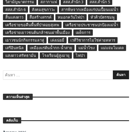
วิสามัญฆาตกรรม
สภากาแฟ
สสส.สำนัก 3
สสส.สำนัก 5
สสส.สำนัก 6
สังคมสุขภาวะ
สารพิษจากเหมืองแร่ปนเปื้อนแม่น้ำ
สิ้นแสงดาว
สื่อสร้างสรรค์
หมอกควันไฟป่า
หัวคิวบัตรชมพู
เครือข่ายขอคืนพื้นที่ป่าดอยสุเทพ
เครือข่ายประชาชนปกป้องแม่น้ำ
เครือข่ายเยาวชนต้นกล้าชนเผ่าพื้นเมือง
เผด็จการ
เยาวชนนักกิจกรรมลาหู่
เล่งเน่ยยี่
เวทีวิชาการไม่ใช่ค่ายทหาร
เสรีอินทนิล
เหมืองแร่ต้นน้ำกก-น้ำสาย
แม่น้ำโขง
แม่แจ่มโมเดล
แสงดาว ศรัทธามั่น
โรงเรียนผู้สูงอายุ
ไฟป่า
ความเห็นล่าสุด
คลังเก็บ