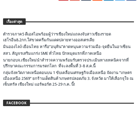
เรื่องล่าสุด
ตำรวจภาค5 ดีเอสไอพร้อมผู้ว่าฯเชียงใหม่แถลงจับสาวเชียงรายด
เฮโรอีน8.2กก.ใส่ขวดครีมกันแดดปลายทางออสเตรเลีย
มินอองไลง์ เยือนไทย หารือ”อนุทิน”คาดหนุนความร่วมมือ-จุดยืนในอาเซียน
สสว. สัญจรเสริมแกร่ง SME ทั่วไทย ปักหมุดแรกที่ภาคเหนือ
นายกอบจ.เชียงใหม่นำสำรวจความพร้อมรับตรวจประเมินทางเทคนิคจากที่
ปรึกษาคณะกรรมการมรดกโลก ที่จะลงพื้นที่ 3-8 ส.ค.นี้
กลุ่มจังหวัดภาคเหนือตอนบน 1 ขับเคลื่อนเศรษฐกิจเมืองเหนือ จัดงาน “เกษตร
เมืองเหนือ 2569” ยกร้านเด็ดสินค้าเกษตรปลอดภัย 3. จังหวัด มาให้เลือกจุใจ ณ
เซ็นทรัล เชียงใหม่ แอร์พอร์ต 25-29 ก.ค. นี้!
FACEBOOK