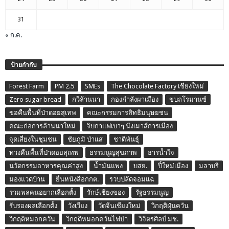
31
« ก.ค.
ป้ายกำกับ
Forest Farm
PM 2.5
SMEs
The Chocolate Factory เชียงใหม่
Zero sugar bread
กวีล้านนา
กองกำลังผาเมือง
ขบถโรมานซ์
ขอคืนพื้นที่ป่าดอยสุเทพ
คณะกรรมการสิทธิมนุษยชน
คณะก่อการล้านนาใหม่
จิบกาแฟเบาๆ นั่งเมาส์การเมือง
จุดเสี่ยงในชุมชน
ชัยภูมิ ป่าแส
ชาติพันธุ์
ทวงคืนพื้นที่ป่าดอยสุเทพ
ธรรมนูญสุขภาพ
ธารน้ำใจ
นวัตกรรมอาหารคุณค่าสูง
น้ำมันแพง
บสย.
ปี๋ใหม่เมือง
มลาบรี
มองแวดบ้าน
ยื่นหนังสือกกต.
รวบปลัดจอมแฉ
รวมพลคนอยากเลือกตั้ง
รักษ์เชียงของ
รัฐธรรมนูญ
รับรองผลเลือกตั้ง
วังเวียง
วัดจีนเชียงใหม่
วิกฤติฝุ่นควัน
วิกฤติหมอกควัน
วิกฤติหมอกควันไฟป่า
วิจิตรศิลป์ มช.