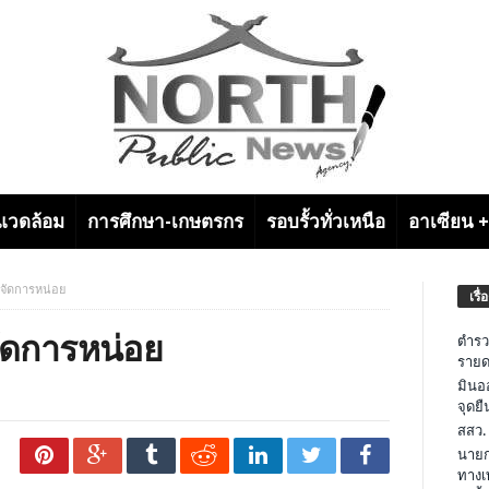
งแวดล้อม
การศึกษา-เกษตรกร
รอบรั้วทั่วเหนือ
อาเซียน 
าจัดการหน่อย
เรื่
ัดการหน่อย
ตำรว
รายด
มินอ
จุดย
สสว.
นายก
ทางเ