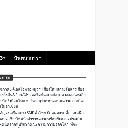
+3
นันทนาการ
องล่าสุด
จภาค5 ดีเอสไอพร้อมผู้ว่าฯเชียงใหม่แถลงจับสาวเชียง
เฮโรอีน8.2กก.ใส่ขวดครีมกันแดดปลายทางออสเตรเลีย
องไลง์ เยือนไทย หารือ”อนุทิน”คาดหนุนความร่วมมือ-
ืนในอาเซียน
 สัญจรเสริมแกร่ง SME ทั่วไทย ปักหมุดแรกที่ภาคเหนือ
อบจ.เชียงใหม่นำสำรวจความพร้อมรับตรวจประเมิน
ทคนิคจากที่ปรึกษาคณะกรรมการมรดกโลก ที่จะ