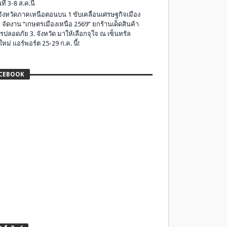
ที่ 3-8 ส.ค.นี้
มจังหวัดภาคเหนือตอนบน 1 ขับเคลื่อนเศรษฐกิจเมือง
 จัดงาน “เกษตรเมืองเหนือ 2569” ยกร้านเด็ดสินค้า
รปลอดภัย 3. จังหวัด มาให้เลือกจุใจ ณ เซ็นทรัล
ใหม่ แอร์พอร์ต 25-29 ก.ค. นี้!
CEBOOK