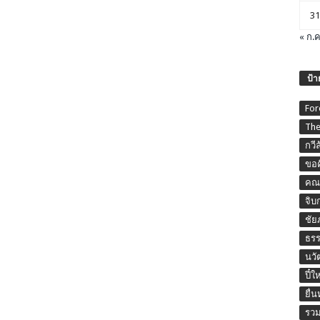
31
« ก.ค
ป้า
For
The
กวี
ขอค
คณะ
จิบ
ชัย
ธร
นวั
ปี๋ใ
ยื่
รวม