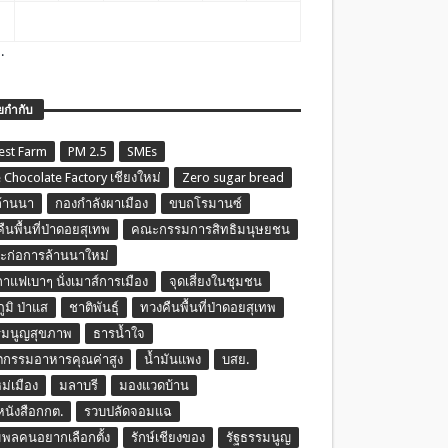
.
ยกำกับ
est Farm
PM 2.5
SMEs
 Chocolate Factory เชียงใหม่
Zero sugar bread
ล้านนา
กองกำลังผาเมือง
ขบถโรมานซ์
ืนพื้นที่ป่าดอยสุเทพ
คณะกรรมการสิทธิมนุษยชน
ก่อการล้านนาใหม่
กาแฟเบาๆ นั่งเมาส์การเมือง
จุดเสี่ยงในชุมชน
ภูมิ ป่าแส
ชาติพันธุ์
ทวงคืนพื้นที่ป่าดอยสุเทพ
รมนูญสุขภาพ
ธารน้ำใจ
ตกรรมอาหารคุณค่าสูง
น้ำมันแพง
บสย.
หม่เมือง
มลาบรี
มองแวดบ้าน
นหนังสือกกต.
รวบปลัดจอมแฉ
พลคนอยากเลือกตั้ง
รักษ์เชียงของ
รัฐธรรมนูญ