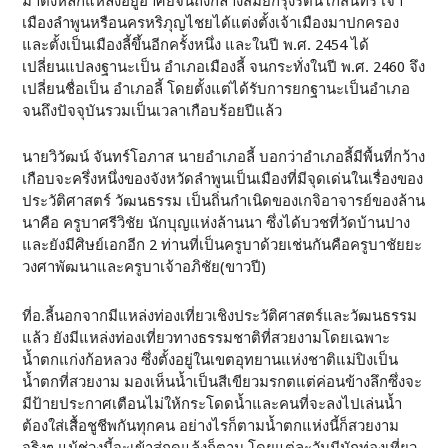
มาตั้งหลักแหล่งอยู่อาศัยจนถึงกลางสมัยกรุงรัตนโกสินทร์ เจ้า
เมืองลำพูนหรือนครหริภุญไชยได้แต่งตั้งเจ้าเมืองมาปกครอง
และตั้งเป็นเมืองลี้ขึ้นอีกครั้งหนึ่ง และในปี พ.ศ. 2454 ได้
เปลี่ยนแปลงฐานะเป็น อำเภอเมืองลี้ จนกระทั่งในปี พ.ศ. 2460 จึง
เปลี่ยนชื่อเป็น อำเภอลี้ โดยตั้งแต่ได้รับการยกฐานะเป็นอำเภอ
จนถึงปัจจุบันรวมเป็นเวลาเกือบร้อยปีแล้ว
นายวิวัฒน์ จันทร์โอภาส นายอำเภอลี้ บอกว่าอำเภอลี้มีพื้นที่กว้าง
เกือบจะครึ่งหนึ่งของจังหวัดลำพูนเป็นเมืองที่มีจุดเด่นในเรื่องของ
ประวัติศาสตร์ วัฒนธรรม เป็นถิ่นกำเนิดของเกจิอาจารย์ของล้าน
นาคือ ครูบาศรีวิชัย นักบุญแห่งล้านนา ซึ่งได้บวชที่วัดบ้านปาง
และยังมีศิษย์เอกอีก 2 ท่านที่เป็นครูบาด้วยเช่นกันคือครูบาชัยยะ
วงศาพัฒนาและครูบาเจ้าอภิชัย(ขาวปี)
ที่อ.ลี้นอกจากมีแหล่งท่องเที่ยวเชิงประวัติศาสตร์และวัฒนธรรม
แล้ว ยังมีแหล่งท่องเที่ยวทางธรรมชาติที่สวยงามโดยเฉพาะ
น้ำตกแก่งก้อหลวง ซึ่งตั้งอยู่ในเขตอุทยานแห่งชาติแม่ปิงเป็น
น้ำตกที่สวยงาม มองเห็นน้ำเป็นสีเขียวมรกตแต่ค่อนข้างลึกซึ่งจะ
มีป้ายประกาศเตือนไม่ให้กระโดดน้ำและคนที่จะลงไปเล่นน้ำ
ต้องใส่เสื้อชูชีพกันทุกคน อย่างไรก็ตามน้ำตกแห่งนี้ก็สวยงาม