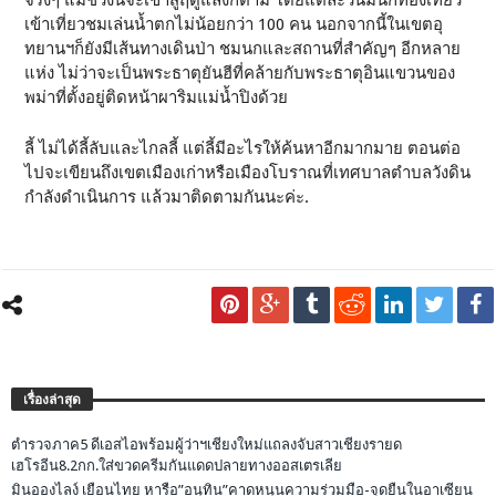
จริงๆ แม้ช่วงนี้จะเข้าสู่ฤดูแล้งก็ตาม โดยแต่ละวันมีนักท่องเที่ยว
เข้าเที่ยวชมเล่นน้ำตกไม่น้อยกว่า 100 คน นอกจากนี้ในเขตอุ
ทยานฯก็ยังมีเส้นทางเดินป่า ชมนกและสถานที่สำคัญๆ อีกหลาย
แห่ง ไม่ว่าจะเป็นพระธาตุยันฮีที่คล้ายกับพระธาตุอินแขวนของ
พม่าที่ตั้งอยู่ติดหน้าผาริมแม่น้ำปิงด้วย
ลี้ ไม่ได้ลี้ลับและไกลลี้ แต่ลี้มีอะไรให้ค้นหาอีกมากมาย ตอนต่อ
ไปจะเขียนถึงเขตเมืองเก่าหรือเมืองโบราณที่เทศบาลตำบลวังดิน
กำลังดำเนินการ แล้วมาติดตามกันนะค่ะ.
เรื่องล่าสุด
ตำรวจภาค5 ดีเอสไอพร้อมผู้ว่าฯเชียงใหม่แถลงจับสาวเชียงรายด
เฮโรอีน8.2กก.ใส่ขวดครีมกันแดดปลายทางออสเตรเลีย
มินอองไลง์ เยือนไทย หารือ”อนุทิน”คาดหนุนความร่วมมือ-จุดยืนในอาเซียน