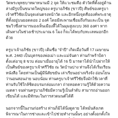
วัดพระพุทธบาทผาหนามมี 2 จุด ให้แวะชมคือ ตัววัดที่ตั้งอยู่ด้าน
ล่างมีรูปปั้นขนาดใหญ่ของ ครูบาอภิชัย (ขาวปี) ศิษย์ของครูบา
เจ้าศรีวิชัยเป็นจุดเด่นตรงหน้าวัด และอีกหนึ่งจุดคือองค์พระธาตุ
ที่ตั้งอยู่บนยอดดอย 2 องค์ โดยมีสะพานเชื่อมถึงกันและเป็น จุด
ชมวิวซึ่งสามารมองเห็นเมืองลี้ได้ในมุมสูงแบบ 360 องศา หาก
เดินทางในช่วงเช้าประมาณ 6 โมง ก็จะได้พบกับทะเลหมอกอีก
ด้วย
ครูบาเจ้าอภิชัย (ขาวปี) เดิมชื่อ “จำปี” เกิดเมื่อวันที่ 17 เมษายน
พ.ศ. 2443 เป็นบุตรของพ่อเม่า และแม่จันตา ท่านกำพร้าบิดา
ตั้งแต่อายุ 8 ขวบ ต่อมาเมื่ออายุได้ 16 ปี มารดาได้นำไปฝากให้
เป็นศิษย์ของครูบาเจ้าศรีวิชัย ณ วัดบ้านปาง ท่านจึงได้เริ่มเรียน
หนังสือ โดยท่านเป็นผู้มีนิสัยขยัน เล่าเรียนอย่างจริงจัง อ่อนโยน
ว่านอนสอนง่าย นอบน้อม ท่านครูบาเจ้าศรีวิชัยจึงมักใช้เวลาที่
ท่านรับใช้ใกล้ชิดอบรมกล่อมเกลา ถ่ายทอดความรู้ให้ด้วยความ
เมตตา จนท่านครูบาอภิชัยมีความรู้เป็นลำดับ สามารถอ่านออก
เขียนได้ และมีทักษะในการสวดมนต์ได้ดี
นอกจากนี้ในงานก่อสร้าง ท่านก็มิได้นิ่งดูดาย ได้หมั่นสังเกต
พิจารณาในการช่างและเข้าไปช่วยทำงานนั้นๆ อย่างตั้งอกตั้งใจ