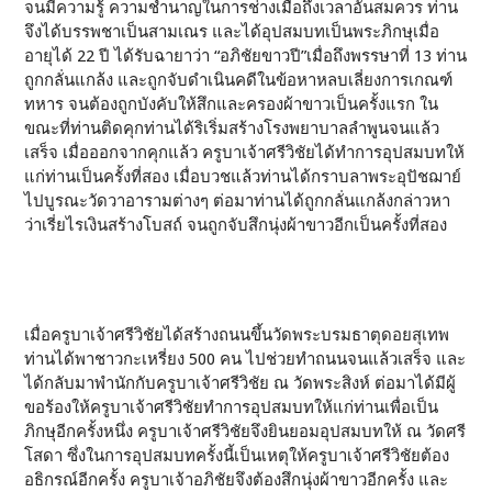
จนมีความรู้ ความชำนาญในการช่างเมื่อถึงเวลาอันสมควร ท่าน
จึงได้บรรพชาเป็นสามเณร และได้อุปสมบทเป็นพระภิกษุเมื่อ
อายุได้ 22 ปี ได้รับฉายาว่า “อภิชัยขาวปี”เมื่อถึงพรรษาที่ 13 ท่าน
ถูกกลั่นแกล้ง และถูกจับดำเนินคดีในข้อหาหลบเลี่ยงการเกณฑ์
ทหาร จนต้องถูกบังคับให้สึกและครองผ้าขาวเป็นครั้งแรก ใน
ขณะที่ท่านติดคุกท่านได้ริเริ่มสร้างโรงพยาบาลลำพูนจนแล้ว
เสร็จ เมื่อออกจากคุกแล้ว ครูบาเจ้าศรีวิชัยได้ทำการอุปสมบทให้
แก่ท่านเป็นครั้งที่สอง เมื่อบวชแล้วท่านได้กราบลาพระอุปัชฌาย์
ไปบูรณะวัดวาอารามต่างๆ ต่อมาท่านได้ถูกกลั่นแกล้งกล่าวหา
ว่าเรี่ยไรเงินสร้างโบสถ์ จนถูกจับสึกนุ่งผ้าขาวอีกเป็นครั้งที่สอง
เมื่อครูบาเจ้าศรีวิชัยได้สร้างถนนขึ้นวัดพระบรมธาตุดอยสุเทพ
ท่านได้พาชาวกะเหรี่ยง 500 คน ไปช่วยทำถนนจนแล้วเสร็จ และ
ได้กลับมาพำนักกับครูบาเจ้าศรีวิชัย ณ วัดพระสิงห์ ต่อมาได้มีผู้
ขอร้องให้ครูบาเจ้าศรีวิชัยทำการอุปสมบทให้แก่ท่านเพื่อเป็น
ภิกษุอีกครั้งหนึ่ง ครูบาเจ้าศรีวิชัยจึงยินยอมอุปสมบทให้ ณ วัดศรี
โสดา ซึ่งในการอุปสมบทครั้งนี้เป็นเหตุให้ครูบาเจ้าศรีวิชัยต้อง
อธิกรณ์อีกครั้ง ครูบาเจ้าอภิชัยจึงต้องสึกนุ่งผ้าขาวอีกครั้ง และ