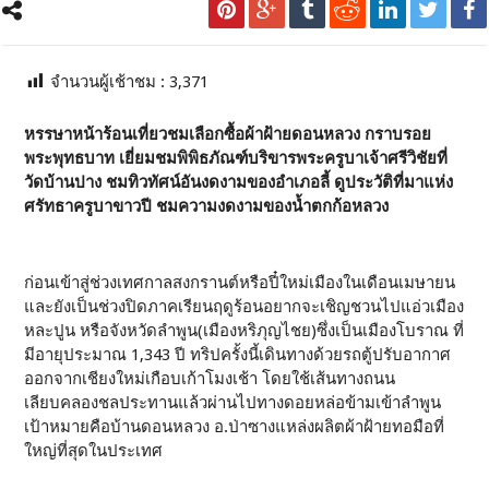
จำนวนผู้เช้าชม :
3,371
หรรษาหน้าร้อนเที่ยวชมเลือกซื้อผ้าฝ้ายดอนหลวง กราบรอย
พระพุทธบาท เยี่ยมชมพิพิธภัณฑ์
บริขารพระครูบาเจ้าศรีวิชัยที่
วัดบ้านปาง ชมทิวทัศน์อันงดงามของอำเภอลี้ ดูประวัติที่มาแห่ง
ศรัทธาครูบาขาวปี ชมความงดงามของน้ำตกก้อหลวง
ก่อนเข้าสู่ช่วงเทศกาลสงกรานต์หรือปี๋ใหม่เมืองในเดือนเมษายน
และยังเป็นช่วงปิดภาคเรียนฤดูร้อนอยากจะเชิญชวนไปแอ่วเมือง
หละปูน หรือจังหวัดลำพูน(เมืองหริภุญไชย)ซึ่งเป็นเมืองโบราณ ที่
มีอายุประมาณ 1,343 ปี ทริปครั้งนี้เดินทางด้วยรถตู้ปรับอากาศ
ออกจากเชียงใหม่เกือบเก้าโมงเช้า โดยใช้เส้นทางถนน
เลียบคลองชลประทานแล้วผ่านไปทางดอยหล่อข้ามเข้าลำพูน
เป้าหมายคือบ้านดอนหลวง อ.ป่าซางแหล่งผลิตผ้าฝ้ายทอมือที่
ใหญ่ที่สุดในประเทศ