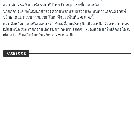
สสว. สัญจรเสริมแกร่ง SME ทั่วไทย ปักหมุดแรกที่ภาคเหนือ
นายกอบจ.เชียงใหม่นำสำรวจความพร้อมรับตรวจประเมินทางเทคนิคจากที่
ปรึกษาคณะกรรมการมรดกโลก ที่จะลงพื้นที่ 3-8 ส.ค.นี้
กลุ่มจังหวัดภาคเหนือตอนบน 1 ขับเคลื่อนเศรษฐกิจเมืองเหนือ จัดงาน “เกษตร
เมืองเหนือ 2569” ยกร้านเด็ดสินค้าเกษตรปลอดภัย 3. จังหวัด มาให้เลือกจุใจ ณ
เซ็นทรัล เชียงใหม่ แอร์พอร์ต 25-29 ก.ค. นี้!
FACEBOOK