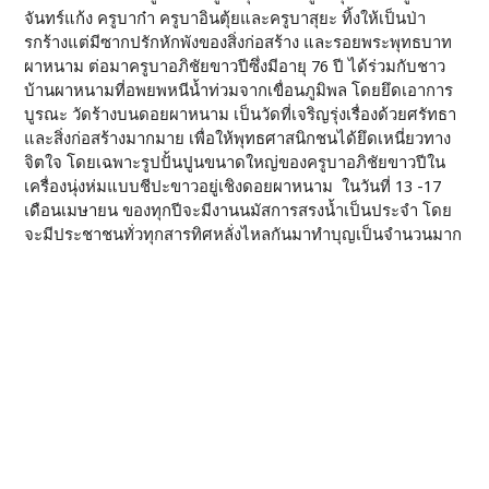
จันทร์แก้ง ครูบาก๋า ครูบาอินตุ้ยและครูบาสุยะ ทิ้งให้เป็นป่า
รกร้างแต่มีซากปรักหักพังของสิ่งก่อสร้าง และรอยพระพุทธบาท
ผาหนาม ต่อมาครูบาอภิชัยขาวปีซึ่งมีอายุ 76 ปี ได้ร่วมกับชาว
บ้านผาหนามที่อพยพหนีน้ำท่วมจากเขื่อนภูมิพล โดยยึดเอาการ
บูรณะ วัดร้างบนดอยผาหนาม เป็นวัดที่เจริญรุ่งเรื่องด้วยศรัทธา
และสิ่งก่อสร้างมากมาย เพื่อให้พุทธศาสนิกชนได้ยึดเหนี่ยวทาง
จิตใจ โดยเฉพาะรูปปั้นปูนขนาดใหญ่ของครูบาอภิชัยขาวปีใน
เครื่องนุ่งห่มแบบชีปะขาวอยู่เชิงดอยผาหนาม ในวันที่ 13 -17
เดือนเมษายน ของทุกปีจะมีงานนมัสการสรงน้ำเป็นประจำ โดย
จะมีประชาชนทั่วทุกสารทิศหลั่งไหลกันมาทำบุญเป็นจำนวนมาก