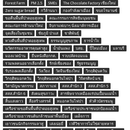
Forest Farm
PM 2.5
SMEs
The Chocolate Factory เชียงใหม่
Zero sugar bread
กวีล้านนา
กองกำลังผาเมือง
ขบถโรมานซ์
ขอคืนพื้นที่ป่าดอยสุเทพ
คณะกรรมการสิทธิมนุษยชน
คณะก่อการล้านนาใหม่
จิบกาแฟเบาๆ นั่งเมาส์การเมือง
จุดเสี่ยงในชุมชน
ชัยภูมิ ป่าแส
ชาติพันธุ์
ทวงคืนพื้นที่ป่าดอยสุเทพ
ธรรมนูญสุขภาพ
ธารน้ำใจ
นวัตกรรมอาหารคุณค่าสูง
น้ำมันแพง
บสย.
ปี๋ใหม่เมือง
มลาบรี
มองแวดบ้าน
ยื่นหนังสือกกต.
รวบปลัดจอมแฉ
รวมพลคนอยากเลือกตั้ง
รักษ์เชียงของ
รัฐธรรมนูญ
รับรองผลเลือกตั้ง
วังเวียง
วัดจีนเชียงใหม่
วิกฤติฝุ่นควัน
วิกฤติหมอกควัน
วิกฤติหมอกควันไฟป่า
วิจิตรศิลป์ มช.
วิสามัญฆาตกรรม
สภากาแฟ
สสส.สำนัก 3
สสส.สำนัก 5
สสส.สำนัก 6
สังคมสุขภาวะ
สารพิษจากเหมืองแร่ปนเปื้อนแม่น้ำ
สิ้นแสงดาว
สื่อสร้างสรรค์
หมอกควันไฟป่า
หัวคิวบัตรชมพู
เครือข่ายขอคืนพื้นที่ป่าดอยสุเทพ
เครือข่ายประชาชนปกป้องแม่น้ำ
เครือข่ายเยาวชนต้นกล้าชนเผ่าพื้นเมือง
เผด็จการ
เยาวชนนักกิจกรรมลาหู่
เล่งเน่ยยี่
เวทีวิชาการไม่ใช่ค่ายทหาร