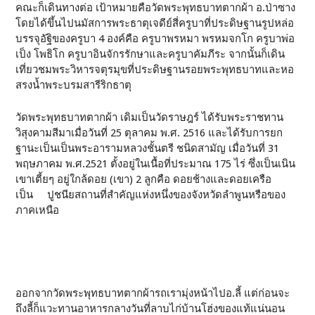
คณะก็เดินทางต่อ เป้าหมายคือวัดพระพุทธบาทตากผ้า อ.ป่าซาง
โดยได้ขึ้นไปนมัสการพระธาตุเจดีย์สี่ครูบาที่ประดิษฐานรูปหล่อ
บรรจุอัฐิของครูบา 4 องค์คือ ครูบาพรหมา พรหมจกโก ครูบาพ่อ
เป็ง โพธิโก ครูบาอินจักรรักษาและครูบาคัมภีระ จากนั้นก็เดิน
เที่ยวชมพระวิหารจตุรมุขที่ประดิษฐานรอยพระพุทธบาทและหอ
สรงน้ำพระบรมสารีริกธาตุ
วัดพระพุทธบาทตากผ้า เดิมเป็นวัดราษฎร์ ได้รับพระราชทาน
วิสุงคามสีมาเมื่อวันที่ 25 ตุลาคม พ.ศ. 2516 และได้รับการยก
ฐานะเป็นเป็นพระอารามหลวงชั้นตรี ชนิดสามัญ เมื่อวันที่ 31
พฤษภาคม พ.ศ.2521 ตั้งอยู่ในเนื้อที่ประมาณ 175 ไร่ ซึ่งเป็นเนิน
เขาเตี้ยๆ อยู่ใกล้ดอย (เขา) 2 ลูกคือ ดอยช้างและดอยเครือ
เป็น ปูชนียสถานที่สำคัญแห่งหนึ่งของจังหวัดลำพูนหรือของ
ภาคเหนือ
ออกจากวัดพระพุทธบาทตากผ้ารถเรามุ่งหน้าไปอ.ลี้ แต่ก่อนจะ
ถึงลี้ก็แวะทานอาหารกลางวันที่ลาบไก่บ้านโฮ่งของแท้แน่นอน