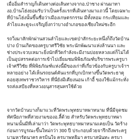
เมื่ออิ่มสำราญก็เดินทางต่อเส้นทางจากอ.ป่าซาง ผ่านมาทา
งอ.บ้านโฮ่งยอมรับว่าเป็นครั้งแรกที่เดินทางมาแถวนี้ โดยเฉพาะ
ที่บ้านโฮ่งนั้นขึ้นชื่อว่าเมืองเกษตรกรรม มีทั้งหอม กระเทียมและ
ลำไยและดูจะเจริญยิ่งกว่าบางอำเภอของเชียงใหม่ซะอีก
รถวิ่งมาสักพักผ่านสวนลำไยและเขตป่าสักระยะหนึ่งก็ถึงวัดบ้าน
ปาง บ้านเกิดของครูบาศรีวิชัย พระนักพัฒนาแห่งล้านนา และ
ช่างประจวบเหมาะยิ่งนักที่วัดกำลังจะมีงานปอยหลวงแต่ก็ไม่ได้
เป็นอุปสรรคต่อการเข้าไปเยี่ยมชมพิพิธภัณฑ์บริขารพระครูบา
เจ้าศรีวิชัย ที่พิพิธภัณฑ์แห่งนี้มีของเก่าที่เกี่ยวข้องกับครูบาเจ้าฯ
หลายอย่าง ได้เห็นรถยนต์คันแรกที่บุกเบิกทางขึ้นวัดพระธาตุ
ดอยสุเทพราชวรวิหาร ที่นี่ยังมีเตียงนอน เก้าอี้ ของใช้แม้กระทั่ง
รถส่งเสบียงที่หลวงอนุสารสุนทรใช้ด้วย
จากวัดบ้านบางก็มาแวะที่วัดพระพุทธบาทผาหนาม ที่นี่มีจุดชม
ทัศนียภาพที่สวยงามของอ.ลี้ด้วย สำหรับวัดพระพุทธบาทผา
หนามนั้นมีที่เล่ามาว่า วัดพระพุทธบาทผาหนามเคยเป็น วัดร้าง
ก่อนการบูรณะขึ้นใหม่กว่า 300 ปี ประกอบด้วยจารึกถึงพระครู
บามหารัตนาคร ครูบินใจ ครูบาพุทธิมา ครูบาสุนันทะ ครูบา