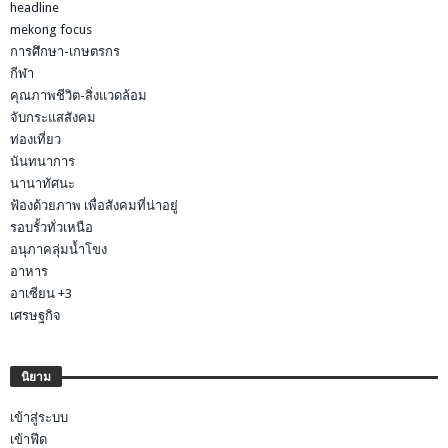
headline
mekong focus
การศึกษา-เกษตรกร
กีฬา
คุณภาพชีวิต-สิ่งแวดล้อม
จับกระแสสังคม
ท่องเที่ยว
นันทนาการ
นานาทัศนะ
ฟ้องด้วยภาพ เพื่อสังคมที่น่าอยู่
รอบรั้วทั่วเหนือ
อนุภาคลุ่มน้ำโขง
อาหาร
อาเซียน +3
เศรษฐกิจ
นิยาม
เข้าสู่ระบบ
เข้าฟีด