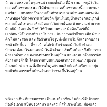
บ้านดอนหลวงเป็นชุมชนชาวยองดั้งเดิม ที่มีความภาคภูมิใจใน
ความเป็นชาวยอง และได้นำเอาความเป็นชาวยองนี้ ออกมาเผย
แพร่และแสดงออกถึงความเป็นตัวตนของคนบ้านดอนหลวง ทั้ง
ภาษายอง วิธีทางการดำเนินชีวิต ผู้คนในหมู่บ้านช่วยกันอนุรักษ์
ความเป็นตัวตนของท้องถิ่นเอาไว้อย่างมั่นคง ด้วยความสามารถ
ด้านฝีมือโดดเด่น จึงทำให้บ้านดอนหลวง มีผลิตภัณฑ์ที่มี
เอกลักษณ์เป็นของตัวเอง ไม่ว่าจะเป็นการทอผ้าฝ้ายทอมือ ผ้าบา
ติก ไม้แกะสลัก และเสื้อผ้าสำเร็จรูปทั้งนี้การเริ่มต้นเกี่ยวกับการ
ทอผ้าเกิดขึ้นจากที่ชาวบ้านได้เข้ารับจ้างทอผ้าในตัวอำเภอ
ป่าซาง ต่อมาโรงงานทอผ้าในตัวอำเภอเริ่มเปิดตัวลง จึงมีการทอ
ผ้าออกจำหน่ายเองของช่างทอในหมู่บ้าน และตามมาด้วยการจัด
ตั้งกลุ่มทอผ้าขึ้นโดยการสนับสนุนของสำนักงานพัฒนาชุมชน
อำเภอป่าซาง รวมทั้งมีการตั้งศูนย์รวมผลิตภัณฑ์เครือข่ายกลุ่ม
ทอผ้าหัตถกรรมพื้นบ้านอำเภอป่าซาง ขึ้นในหมู่บ้าน
หลังจากเดินเที่ยวชมการทอผ้าและเลือกซื้อผลิตภัณฑ์ผ้าฝ้ายทอ
มือเพื่อเอามาเป็นของดำหัว และสวมใส่ในช่วงปี๋ใหม่เมืองแล้ว