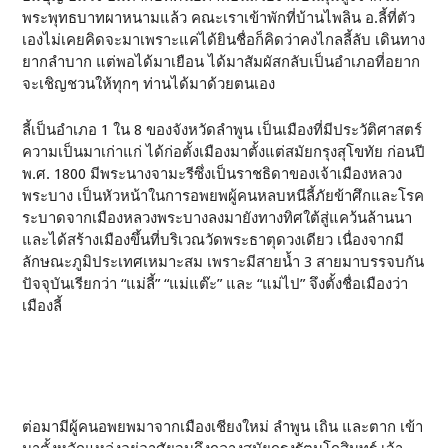
พระพุทธบาทผาหนามแล้ว คณะเราเข้าพักที่บ้านไพลิน อ.ลี้ที่ตัว
เองไม่เคยคิดจะมาเพราะแค่ได้ยินชื่อก็คิดว่าคงไกลลี้ลับ เดินทาง
ยากลำบาก แต่พอได้มาเยือน ได้มาสัมผัสกลับเป็นอำเภอที่อยาก
จะเชิญชวนให้ทุกๆ ท่านได้มาด้วยตนเอง
ลี้เป็นอำเภอ 1 ใน 8 ของจังหวัดลำพูน เป็นเมืองที่มีประวัติศาสตร์
ความเป็นมาเก่าแก่ ได้ก่อตั้งเมืองมาตั้งแต่สมัยกรุงสุโขทัย ก่อนปี
พ.ศ. 1800 มีพระนางจามะรีซึ่งเป็นราชธิดาของเจ้าเมืองหลวง
พระบาง เป็นหัวหน้าในการอพยพผู้คนหลบหนีลี้ภัยข้าศึกและโรค
ระบาดจากเมืองหลวงพระบางลงมายังทางทิศใต้สู่แคว้นล้านนา
และได้สร้างเมืองขึ้นที่บริเวณวัดพระธาตุดวงเดียว เนื่องจากมี
ลักษณะภูมิประเทศเหมาะสม เพราะมีสายน้ำ 3 สายมาบรรจบกัน
ปัจจุบันเรียกว่า “แม่ลี้” “แม่แต๊ะ” และ “แม่ไป” จึงตั้งชื่อเมืองว่า
เมืองลี้
ต่อมามีผู้คนอพยพมาจากเมืองเชียงใหม่ ลำพูน เถิน และตาก เข้า