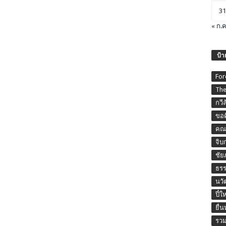
31
« ก.ค
ป้า
For
The
กวี
ขอค
คณะ
จิบ
ชัย
ธร
นวั
ปี๋ใ
ยื่
รวม