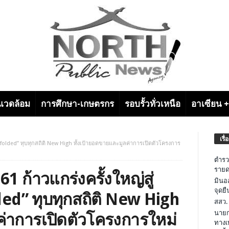
งแวดล้อม
การศึกษา-เกษตรกร
รอบรั้วทั่วเหนือ
อาเซียน 
เรื่
Unfolded” ทุบทุกสถิติ New High ทั้งเป้ายอดขายและมูลค่าการเปิดตัวโครงการ
ตำรว
รายด
1 ก้าวแกร่งครั้งใหญ่สู่
มินอ
จุดย
ed” ทุบทุกสถิติ New High
สสว.
นายก
ค่าการเปิดตัวโครงการใหม่
ทางเ