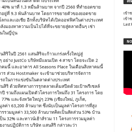
ความเป็นหนึ่งในตลาดต่างประเทศ
สถิ
ึง 40% มาที่ 1.3 หมื่นล้านบาท จากปี 2560 ที่ทำยอดขาย
เข้าช
มาอยู่ที่ 9.3 พันล้านบาท โดยการขยายตัวของยอดขาย
เข้าช
และเอเชีย อีกทั้งบริษัทได้เปิดออฟฟิศในต่างประเทศ
Last
ทกำลังมองหาความเป็นไปได้ที่จะขยายสู่ตลาดอื่นๆ เช่า
นในญี่ปุ่น
NO
ิในปี 2561 แสนสิริจะก้าวแกร่งครั้งใหญ่สู่
ๆ อย่าง JustCo บริษัทมีแผนเปิด 4 สาขา โดยจะเปิด 2
มนี้ และอาคาร All Seasons Place ในเดือนสิงหาคมนี้
ริการ ส่วน Hostmaker จะเข้ามาช่วยบริหารจัดการ
ามารถในการแข่งขันในตลาดต่างประเทศ
บแสนสิริ ด้วยทิศทางการรุกตลาดเต็มสปีดด้วยเป้าพรีเซลล์
ากทุกปี รวมถึงแผนเปิดตัวโครงการใหม่ถึง 31 โครงการ โดย
% และจังหวัดใหญ่ๆ 23% (เชียงใหม่, ภูเก็ต,
ลค่า 63,200 ล้านบาท ซึ่งนับเป็นมูลค่าโครงการที่สูง
ารรวมมูลค่า 33,500 ล้านบาทคิดเป็นสัดส่วน 53% บ้าน
เป็น 32% และทาวน์เฮ้าส์รวม 11 โครงการรวมมูลค่า
งานปฏิบัติการ บริษัท แสนสิริ กล่าวละว่า