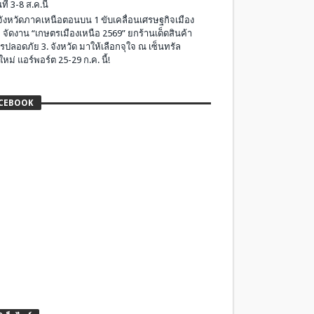
ที่ 3-8 ส.ค.นี้
มจังหวัดภาคเหนือตอนบน 1 ขับเคลื่อนเศรษฐกิจเมือง
 จัดงาน “เกษตรเมืองเหนือ 2569” ยกร้านเด็ดสินค้า
รปลอดภัย 3. จังหวัด มาให้เลือกจุใจ ณ เซ็นทรัล
ใหม่ แอร์พอร์ต 25-29 ก.ค. นี้!
CEBOOK