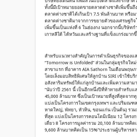
บริษัทยังเดินหน้าเพิ่มส่วนแบ่งตลาดและรักษา
ทั้งนี้มีเป้าหมายยอดขายตลาดต่างชาติเพิ่มขึ้นถ
ตลาดต่างชาติได้เกินเป้า 7.5 พันล้านบาท หรือ
ตลาดต่างชาติมาจากการขยายตัวของเศรษฐกิจโลก
เพิ่มขึ้นเป็นแห่งที่ 6 ในฮ่องกง นอกจากนี้บริษั
เกาหลีใต้ ไต้หวันและสร้างฐานที่แข็งแกร่งมากขึ้
สำหรับแนวทางสำคัญในการดำเนินธุรกิจของแสนสิร
“Tomorrow is Unfolded” ส่วนในกลุ่มธุรกิจใหม่
สาขาแรก ที่อาคาร AIA Sathorn ในเดือนพฤษภาค
โดยเล็งมอบสิทธิพิเศษให้ลูกบ้าน SIRI เข้าใช้บ
อสังหาริมทรัพย์ให้แก่ลูกบ้านและเพิ่มความส
“นับว่าปี 2561 นี้ เป็นอีกหนึ่งปีที่ท้าทายสำหรั
45,000 ล้านบาท ซึ่งเป็นเป้าหมายที่สูงที่สุดจ
แบ่งเป็นโครงการในเขตกรุงเทพฯ และปริมณฑล 77
หาดใหญ่, พัทยา, หัวหิน, ขอนแก่น เป็นต้น) รวมมู
ที่สุด แบ่งเป็นโครงการคอนโดมิเนียม 12 โครงก
เดี่ยว 8 โครงการมูลค่ารวม 20,100 ล้านบาทคิด
9,600 ล้านบาทคิดเป็น 15%”ประธานผู้บริหารสาย