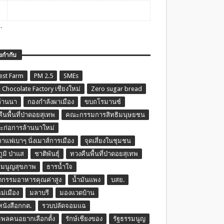
.
ยกำกับ
est Farm
PM 2.5
SMEs
 Chocolate Factory เชียงใหม่
Zero sugar bread
ล้านนา
กองกำลังผาเมือง
ขบถโรมานซ์
ืนพื้นที่ป่าดอยสุเทพ
คณะกรรมการสิทธิมนุษยชน
ก่อการล้านนาใหม่
กาแฟเบาๆ นั่งเมาส์การเมือง
จุดเสี่ยงในชุมชน
ภูมิ ป่าแส
ชาติพันธุ์
ทวงคืนพื้นที่ป่าดอยสุเทพ
รมนูญสุขภาพ
ธารน้ำใจ
ตกรรมอาหารคุณค่าสูง
น้ำมันแพง
บสย.
หม่เมือง
มลาบรี
มองแวดบ้าน
นหนังสือกกต.
รวบปลัดจอมแฉ
พลคนอยากเลือกตั้ง
รักษ์เชียงของ
รัฐธรรมนูญ