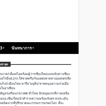
+3
นันทนาการ
องล่าสุด
จภาค5 ดีเอสไอพร้อมผู้ว่าฯเชียงใหม่แถลงจับสาวเชียง
เฮโรอีน8.2กก.ใส่ขวดครีมกันแดดปลายทางออสเตรเลีย
องไลง์ เยือนไทย หารือ”อนุทิน”คาดหนุนความร่วมมือ-
ืนในอาเซียน
 สัญจรเสริมแกร่ง SME ทั่วไทย ปักหมุดแรกที่ภาคเหนือ
อบจ.เชียงใหม่นำสำรวจความพร้อมรับตรวจประเมิน
ทคนิคจากที่ปรึกษาคณะกรรมการมรดกโลก ที่จะ