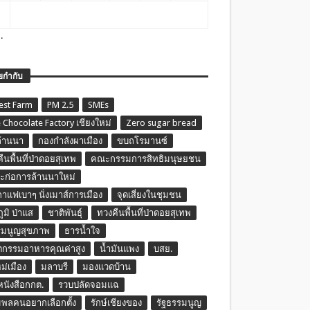
.
ยกำกับ
est Farm
PM 2.5
SMEs
 Chocolate Factory เชียงใหม่
Zero sugar bread
ล้านนา
กองกำลังผาเมือง
ขบถโรมานซ์
ืนพื้นที่ป่าดอยสุเทพ
คณะกรรมการสิทธิมนุษยชน
ก่อการล้านนาใหม่
กาแฟเบาๆ นั่งเมาส์การเมือง
จุดเสี่ยงในชุมชน
ภูมิ ป่าแส
ชาติพันธุ์
ทวงคืนพื้นที่ป่าดอยสุเทพ
รมนูญสุขภาพ
ธารน้ำใจ
ตกรรมอาหารคุณค่าสูง
น้ำมันแพง
บสย.
หม่เมือง
มลาบรี
มองแวดบ้าน
นหนังสือกกต.
รวบปลัดจอมแฉ
พลคนอยากเลือกตั้ง
รักษ์เชียงของ
รัฐธรรมนูญ