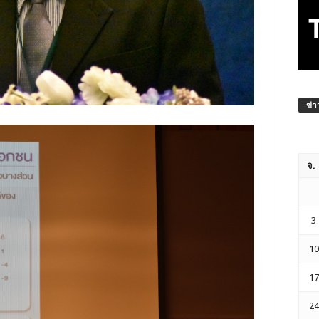
ข่า
จ.
3
10
17
24