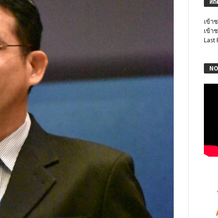
สถิ
เข้าช
เข้าช
Last
NO