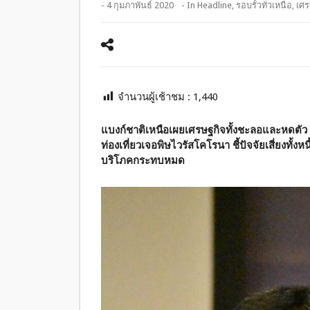
- 4 กุมภาพันธ์ 2020
- In
Headline
,
รอบรั้วทั่วเหนือ
,
เศร
จำนวนผู้เช้าชม :
1,440
แบงก์ชาติเหนือเผยเศรษฐกิจทั้งชะลอและหดตัว
ท่องเที่ยวเจอพิษไวรัสโคโรนา ชี้ปัจจัยเสี่ยงทั้งห
บริโภคกระทบหมด