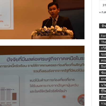
31
« ก.ค
ป้า
For
The
กวี
ขอค
คณะ
จิบ
ชัย
ธร
นวั
ปี๋ใ
ยื่
รวม