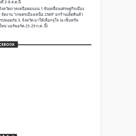
ที่ 3-8 ส.ค.นี้
มจังหวัดภาคเหนือตอนบน 1 ขับเคลื่อนเศรษฐกิจเมือง
 จัดงาน “เกษตรเมืองเหนือ 2569” ยกร้านเด็ดสินค้า
รปลอดภัย 3. จังหวัด มาให้เลือกจุใจ ณ เซ็นทรัล
ใหม่ แอร์พอร์ต 25-29 ก.ค. นี้!
CEBOOK