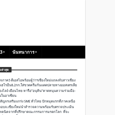
+3
นันทนาการ
องล่าสุด
จภาค5 ดีเอสไอพร้อมผู้ว่าฯเชียงใหม่แถลงจับสาวเชียง
เฮโรอีน8.2กก.ใส่ขวดครีมกันแดดปลายทางออสเตรเลีย
องไลง์ เยือนไทย หารือ”อนุทิน”คาดหนุนความร่วมมือ-
ืนในอาเซียน
 สัญจรเสริมแกร่ง SME ทั่วไทย ปักหมุดแรกที่ภาคเหนือ
อบจ.เชียงใหม่นำสำรวจความพร้อมรับตรวจประเมิน
ทคนิคจากที่ปรึกษาคณะกรรมการมรดกโลก ที่จะ