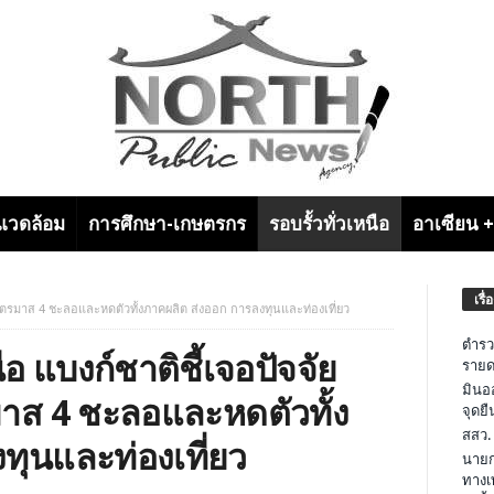
งแวดล้อม
การศึกษา-เกษตรกร
รอบรั้วทั่วเหนือ
อาเซียน 
เรื่
ยไตรมาส 4 ชะลอและหดตัวทั้งภาคผลิต ส่งออก การลงทุนและท่องเที่ยว
ตำรว
 แบงก์ชาติชี้เจอปัจจัย
รายด
มินอ
มาส 4 ชะลอและหดตัวทั้ง
จุดย
สสว.
ทุนและท่องเที่ยว
นายก
ทางเ