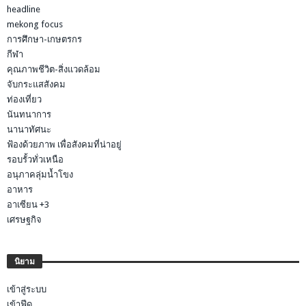
headline
mekong focus
การศึกษา-เกษตรกร
กีฬา
คุณภาพชีวิต-สิ่งแวดล้อม
จับกระแสสังคม
ท่องเที่ยว
นันทนาการ
นานาทัศนะ
ฟ้องด้วยภาพ เพื่อสังคมที่น่าอยู่
รอบรั้วทั่วเหนือ
อนุภาคลุ่มน้ำโขง
อาหาร
อาเซียน +3
เศรษฐกิจ
นิยาม
เข้าสู่ระบบ
เข้าฟีด