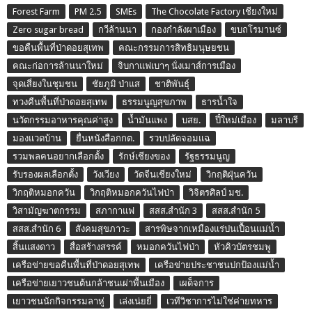
Forest Farm
PM 2.5
SMEs
The Chocolate Factory เชียงใหม่
Zero sugar bread
กวีล้านนา
กองกำลังผาเมือง
ขบถโรมานซ์
ขอคืนพื้นที่ป่าดอยสุเทพ
คณะกรรมการสิทธิมนุษยชน
คณะก่อการล้านนาใหม่
จิบกาแฟเบาๆ นั่งเมาส์การเมือง
จุดเสี่ยงในชุมชน
ชัยภูมิ ป่าแส
ชาติพันธุ์
ทวงคืนพื้นที่ป่าดอยสุเทพ
ธรรมนูญสุขภาพ
ธารน้ำใจ
นวัตกรรมอาหารคุณค่าสูง
น้ำมันแพง
บสย.
ปี๋ใหม่เมือง
มลาบรี
มองแวดบ้าน
ยื่นหนังสือกกต.
รวบปลัดจอมแฉ
รวมพลคนอยากเลือกตั้ง
รักษ์เชียงของ
รัฐธรรมนูญ
รับรองผลเลือกตั้ง
วังเวียง
วัดจีนเชียงใหม่
วิกฤติฝุ่นควัน
วิกฤติหมอกควัน
วิกฤติหมอกควันไฟป่า
วิจิตรศิลป์ มช.
วิสามัญฆาตกรรม
สภากาแฟ
สสส.สำนัก 3
สสส.สำนัก 5
สสส.สำนัก 6
สังคมสุขภาวะ
สารพิษจากเหมืองแร่ปนเปื้อนแม่น้ำ
สิ้นแสงดาว
สื่อสร้างสรรค์
หมอกควันไฟป่า
หัวคิวบัตรชมพู
เครือข่ายขอคืนพื้นที่ป่าดอยสุเทพ
เครือข่ายประชาชนปกป้องแม่น้ำ
เครือข่ายเยาวชนต้นกล้าชนเผ่าพื้นเมือง
เผด็จการ
เยาวชนนักกิจกรรมลาหู่
เล่งเน่ยยี่
เวทีวิชาการไม่ใช่ค่ายทหาร