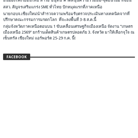
มินอองไลง์ เยือนไทย หารือ”อนุทิน”คาดหนุนความร่วมมือ-จุดยืนในอาเซียน
สสว. สัญจรเสริมแกร่ง SME ทั่วไทย ปักหมุดแรกที่ภาคเหนือ
นายกอบจ.เชียงใหม่นำสำรวจความพร้อมรับตรวจประเมินทางเทคนิคจากที่
ปรึกษาคณะกรรมการมรดกโลก ที่จะลงพื้นที่ 3-8 ส.ค.นี้
กลุ่มจังหวัดภาคเหนือตอนบน 1 ขับเคลื่อนเศรษฐกิจเมืองเหนือ จัดงาน “เกษตร
เมืองเหนือ 2569” ยกร้านเด็ดสินค้าเกษตรปลอดภัย 3. จังหวัด มาให้เลือกจุใจ ณ
เซ็นทรัล เชียงใหม่ แอร์พอร์ต 25-29 ก.ค. นี้!
FACEBOOK