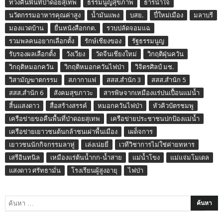
ทวงคืนพื้นที่ป่าดอยสุเทพ
ธรรมนูญสุขภาพ
ธารน้ำใจ
นวัตกรรมอาหารคุณค่าสูง
น้ำมันแพง
บสย.
ปี๋ใหม่เมือง
มลาบรี
มองแวดบ้าน
ยื่นหนังสือกกต.
รวบปลัดจอมแฉ
รวมพลคนอยากเลือกตั้ง
รักษ์เชียงของ
รัฐธรรมนูญ
รับรองผลเลือกตั้ง
วังเวียง
วัดจีนเชียงใหม่
วิกฤติฝุ่นควัน
วิกฤติหมอกควัน
วิกฤติหมอกควันไฟป่า
วิจิตรศิลป์ มช.
วิสามัญฆาตกรรม
สภากาแฟ
สสส.สำนัก 3
สสส.สำนัก 5
สสส.สำนัก 6
สังคมสุขภาวะ
สารพิษจากเหมืองแร่ปนเปื้อนแม่น้ำ
สิ้นแสงดาว
สื่อสร้างสรรค์
หมอกควันไฟป่า
หัวคิวบัตรชมพู
เครือข่ายขอคืนพื้นที่ป่าดอยสุเทพ
เครือข่ายประชาชนปกป้องแม่น้ำ
เครือข่ายเยาวชนต้นกล้าชนเผ่าพื้นเมือง
เผด็จการ
เยาวชนนักกิจกรรมลาหู่
เล่งเน่ยยี่
เวทีวิชาการไม่ใช่ค่ายทหาร
เสรีอินทนิล
เหมืองแร่ต้นน้ำกก-น้ำสาย
แม่น้ำโขง
แม่แจ่มโมเดล
แสงดาว ศรัทธามั่น
โรงเรียนผู้สูงอายุ
ไฟป่า