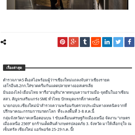
เรื่องล่าสุด
ตำรวจภาค5 ดีเอสไอพร้อมผู้ว่าฯเชียงใหม่แถลงจับสาวเชียงรายด
เฮโรอีน8.2กก.ใส่ขวดครีมกันแดดปลายทางออสเตรเลีย
มินอองไลง์ เยือนไทย หารือ”อนุทิน”คาดหนุนความร่วมมือ-จุดยืนในอาเซียน
สสว. สัญจรเสริมแกร่ง SME ทั่วไทย ปักหมุดแรกที่ภาคเหนือ
นายกอบจ.เชียงใหม่นำสำรวจความพร้อมรับตรวจประเมินทางเทคนิคจากที่
ปรึกษาคณะกรรมการมรดกโลก ที่จะลงพื้นที่ 3-8 ส.ค.นี้
กลุ่มจังหวัดภาคเหนือตอนบน 1 ขับเคลื่อนเศรษฐกิจเมืองเหนือ จัดงาน “เกษตร
เมืองเหนือ 2569” ยกร้านเด็ดสินค้าเกษตรปลอดภัย 3. จังหวัด มาให้เลือกจุใจ ณ
เซ็นทรัล เชียงใหม่ แอร์พอร์ต 25-29 ก.ค. นี้!