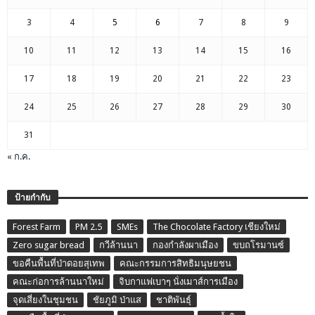
3
4
5
6
7
8
9
10
11
12
13
14
15
16
17
18
19
20
21
22
23
24
25
26
27
28
29
30
31
« ก.ค.
ป้ายกำกับ
Forest Farm
PM 2.5
SMEs
The Chocolate Factory เชียงใหม่
Zero sugar bread
กวีล้านนา
กองกำลังผาเมือง
ขบถโรมานซ์
ขอคืนพื้นที่ป่าดอยสุเทพ
คณะกรรมการสิทธิมนุษยชน
คณะก่อการล้านนาใหม่
จิบกาแฟเบาๆ นั่งเมาส์การเมือง
จุดเสี่ยงในชุมชน
ชัยภูมิ ป่าแส
ชาติพันธุ์