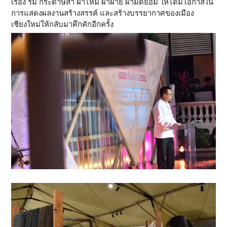
เรื่อง ร่ม กระดาษสา ผ้าไหม ผ้าฝ้าย ผ้ามัดย้อม ให้ได้มีโอกาสใน
การแสดงผลงานสร้างสรรค์ และสร้างบรรยากาศของเมือง
เชียงใหม่ให้กลับมาคึกคักอีกครั้ง