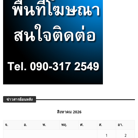
ข่าวสารย้อนหลัง
สิงหาคม 2026
จ.
อ.
พ.
พฤ.
ศ.
ส.
อา.
1
2