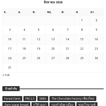
สิงหาคม 2026
จ.
อ.
พ.
พฤ.
ศ.
ส.
อา.
1
2
3
4
5
6
7
8
9
10
11
12
13
14
15
16
17
18
19
20
21
22
23
24
25
26
27
28
29
30
31
« ก.ค.
ป้ายกำกับ
Forest Farm
PM 2.5
SMEs
The Chocolate Factory เชียงใหม่
Zero sugar bread
กวีล้านนา
กองกำลังผาเมือง
ขบถโรมานซ์