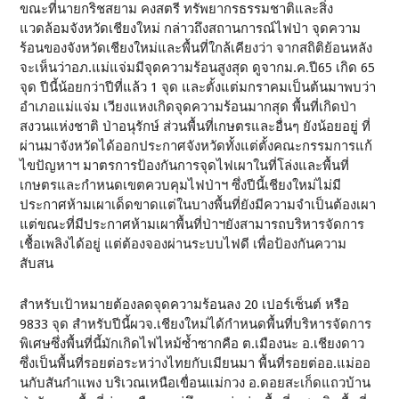
ขณะที่นายกริชสยาม คงสตรี ทรัพยากรธรรมชาติและสิ่ง
แวดล้อมจังหวัดเชียงใหม่ กล่าวถึงสถานการณ์ไฟป่า จุดความ
ร้อนของจังหวัดเชียงใหม่และพื้นที่ใกล้เคียงว่า จากสถิติย้อนหลัง
จะเห็นว่าอภ.แม่แจ่มมีจุดความร้อนสูงสุด ดูจากม.ค.ปี65 เกิด 65
จุด ปีนี้น้อยกว่าปีที่แล้ว 1 จุด และตั้งแต่มกราคมเป็นต้นมาพบว่า
อำเภอแม่แจ่ม เวียงแหงเกิดจุดความร้อนมากสุด พื้นที่เกิดป่า
สงวนแห่งชาติ ป่าอนุรักษ์ ส่วนพื้นที่เกษตรและอื่นๆ ยังน้อยอยู่ ที่
ผ่านมาจังหวัดได้ออกประกาศจังหวัดทั้งแต่ตั้งคณะกรรมการแก้
ไขปัญหาฯ มาตรการป้องกันการจุดไฟเผาในที่โล่งและพื้นที่
เกษตรและกำหนดเขตควบคุมไฟป่าฯ ซึ่งปีนี้เชียงใหม่ไม่มี
ประกาศห้ามเผาเด็ดขาดแต่ในบางพื้นที่ยังมีความจำเป็นต้องเผา
แต่ขณะที่มีประกาศห้ามเผาพื้นที่ป่าฯยังสามารถบริหารจัดการ
เชื้อเพลิงได้อยู่ แต่ต้องจองผ่านระบบไฟดี เพื่อป้องกันความ
สับสน
สำหรับเป้าหมายต้องลดจุดความร้อนลง 20 เปอร์เซ็นต์ หรือ
9833 จุด สำหรับปีนี้ผวจ.เชียงใหม่ได้กำหนดพื้นที่บริหารจัดการ
พิเศษซึ่งพื้นที่นี้มักเกิดไฟไหม้ซ้ำซากคือ ต.เมืองนะ อ.เชียงดาว
ซึ่งเป็นพื้นที่รอยต่อระหว่างไทยกับเมียนมา พื้นที่รอยต่ออ.แม่ออ
นกับสันกำแพง บริเวณเหนือเขื่อนแม่กวง อ.ดอยสะเก็ดแถวบ้าน