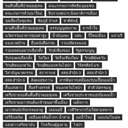
ขอคืนพื้นที่ป่าดอยสุเทพ
คณะกรรมการสิทธิมนุษยชน
คณะก่อการล้านนาใหม่
จิบกาแฟเบาๆ นั่งเมาส์การเมือง
จุดเสี่ยงในชุมชน
ชัยภูมิ ป่าแส
ชาติพันธุ์
ทวงคืนพื้นที่ป่าดอยสุเทพ
ธรรมนูญสุขภาพ
ธารน้ำใจ
นวัตกรรมอาหารคุณค่าสูง
น้ำมันแพง
บสย.
ปี๋ใหม่เมือง
มลาบรี
มองแวดบ้าน
ยื่นหนังสือกกต.
รวบปลัดจอมแฉ
รวมพลคนอยากเลือกตั้ง
รักษ์เชียงของ
รัฐธรรมนูญ
รับรองผลเลือกตั้ง
วังเวียง
วัดจีนเชียงใหม่
วิกฤติฝุ่นควัน
วิกฤติหมอกควัน
วิกฤติหมอกควันไฟป่า
วิจิตรศิลป์ มช.
วิสามัญฆาตกรรม
สภากาแฟ
สสส.สำนัก 3
สสส.สำนัก 5
สสส.สำนัก 6
สังคมสุขภาวะ
สารพิษจากเหมืองแร่ปนเปื้อนแม่น้ำ
สิ้นแสงดาว
สื่อสร้างสรรค์
หมอกควันไฟป่า
หัวคิวบัตรชมพู
เครือข่ายขอคืนพื้นที่ป่าดอยสุเทพ
เครือข่ายประชาชนปกป้องแม่น้ำ
เครือข่ายเยาวชนต้นกล้าชนเผ่าพื้นเมือง
เผด็จการ
เยาวชนนักกิจกรรมลาหู่
เล่งเน่ยยี่
เวทีวิชาการไม่ใช่ค่ายทหาร
เสรีอินทนิล
เหมืองแร่ต้นน้ำกก-น้ำสาย
แม่น้ำโขง
แม่แจ่มโมเดล
แสงดาว ศรัทธามั่น
โรงเรียนผู้สูงอายุ
ไฟป่า