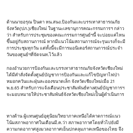
ด้านนายอรุณ ปินตา หน.สนง.ป้องกันและบรรเทาสาธารณภัย
จังหวัด(ปภ.)เชียงใหม่ ในฐานะเลขานุการคณะกรรมการฯ กล่าว
ว่า สำหรับการประชุมของคณะกรรมการศูนย์ฯนี้ จะบ่อยแค่ไหน
ขึ้นอยู่กับสถานการณ์ หากมีแนวโน้มสถานการณ์จะรุนแรงก็จะมี
การประชุมทุกวัน แต่ทั้งนี้จะมีการมอนิเตอร์สถานการณ์ประจำ
วันของศูนย์ฯที่จัดจนท.ไว้แล้ว
กองอำนวยการป้องกันและบรรเทาสาธารณภัยจังหวัดเชียงใหม่
ได้มีคำสั่งจัดตั้งศูนย์บัญชาการป้องกันและแก้ไขปัญหาไฟป่า
หมอกควันและฝุ่นละอองขนาดเล็ก จังหวัดเชียงใหม่เมื่อ 21
พ.ย.65 สำหรับการแจ้งเตือนประชาสัมพันธ์ทางศุูนย์บัญชาการฯ
จะมอบหมายให้ประชาสัมพันธ์จังหวัดเชียงใหม่เป็นผู้ดำเนินการ
ทางด้าน ผู้แทนศูนย์อุตุนิยมวิทยาภาคเหนือได้คาดการณ์แนว
โน้มสภาพอากาศในเดือนมี.ค.ว่า สภาพอากาศโดยทั่วไปยังมี
ความกดอากาศสูงมวลอากาศเย็นปกคลุมภาคเหนือของไทย จึง