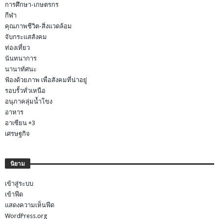
การศึกษา-เกษตรกร
กีฬา
คุณภาพชีวิต-สิ่งแวดล้อม
จับกระแสสังคม
ท่องเที่ยว
นันทนาการ
นานาทัศนะ
ฟ้องด้วยภาพ เพื่อสังคมที่น่าอยู่
รอบรั้วทั่วเหนือ
อนุภาคลุ่มน้ำโขง
อาหาร
อาเซียน +3
เศรษฐกิจ
นิยาม
เข้าสู่ระบบ
เข้าฟีด
แสดงความเห็นฟีด
WordPress.org