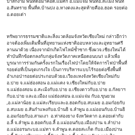
ป่าสักงาม พื้นที่ต่อมาคือต.แม่ศึก อ.แม่แจ่ม พื้นที่อ.สะเมิง พื้นที่
อ.สันทราย พื้นที่ต.บ้านปง อ.หางดงและสุดท้ายคืออ.ฮอด รอยต่อ
อ.ดอยเต่า
ทรัพยากรธรรมชาติและสิ่งแวดล้อมจังหวัดเชียงใหม่ กล่าวอีกว่า
อาจต้องเพิ่มเติมพื้นที่อุทยานแห่งชาติออบหลวงและอุทยานศรี
ลานนาด้วย เนื่องจากมักเกิดไฟไหม้ซ้ำซาก ซึ่งผวจ.เชียงใหม่ได้
ทำบันทึกข้อตกลงกับกลุ่มจังหวัดภาคเหนือตอนบน1 แล้วเพื่อ
บูรณาการร่วมกันครั้งแรกในเรื่องไฟป่าโดยให้จัดการไฟป่าพื้นที่
รอยต่อที่เป็นจุดเกรงใจ เป็นการบริหารแบบไร้รอยต่อซึ่งพื้นที่
อำเภอป่ารอยต่อประกอบด้วยอ.เวียงแหงจังหวัดเชียงใหม่กับ
อ.ปาย จ.แม่ฮ่องสอน อ.แม่แตง จ.เชียงใหม่กับอ.ปาย
จ.แม่ฮ่องสอน อ.สะเมิงกับอ.ปาย อ.เชียงดาวกับอ.ปาย อ.กัลยาฯ
กับอ.ปาย และอ.เมือง แม่ฮ่องสอน อ.แม่แจ่ม กับอ.ขุนยวม
,อ.แม่ลาน้อย อ.แม่สะเรียบและอ.ฮอดกับอ.สบเมย อ.อมก๋อยกับ
อ.สบเมย อ.สันกำแพงกับอ.บ้านธิ จ.ลำพูน อ.แม่ออนกับอ.บ้านธิ
อ.อมก๋อยกับอ.สามเงา อ.ท่าสองยาง จังหวัดตาก อ.ดอยเต่ากับ
อ.ลี้ จ.ลำพูน อ.ฮอดกับอ.ลี้ อ.แม่ออนกับอ.เมืองปาน จ.ลำปาง
อ.แม่ออรนกะบอ.แม่ทา จ.ลำพูน ด.ดอยสะเก็ด กับอ.เมืองปาน