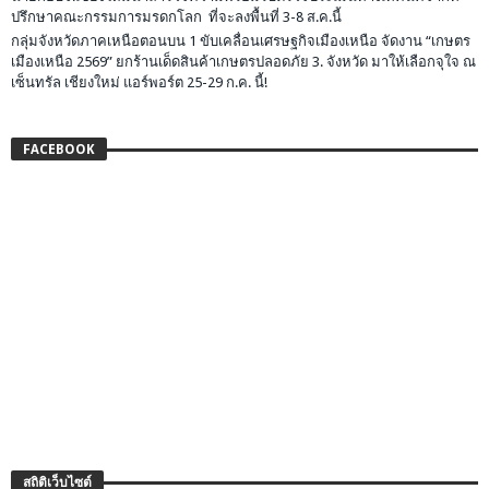
ปรึกษาคณะกรรมการมรดกโลก ที่จะลงพื้นที่ 3-8 ส.ค.นี้
กลุ่มจังหวัดภาคเหนือตอนบน 1 ขับเคลื่อนเศรษฐกิจเมืองเหนือ จัดงาน “เกษตร
เมืองเหนือ 2569” ยกร้านเด็ดสินค้าเกษตรปลอดภัย 3. จังหวัด มาให้เลือกจุใจ ณ
เซ็นทรัล เชียงใหม่ แอร์พอร์ต 25-29 ก.ค. นี้!
FACEBOOK
สถิติเว็บไซต์