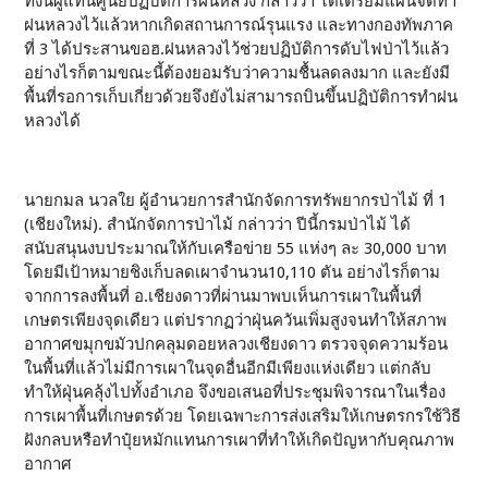
ทั้งนี้ผู้แทนศูนย์ปฏิบัติการฝนหลวง กล่าวว่า ได้เตรียมแผนจัดทำ
ฝนหลวงไว้แล้วหากเกิดสถานการณ์รุนแรง และทางกองทัพภาค
ที่ 3 ได้ประสานขอฮ.ฝนหลวงไว้ช่วยปฏิบัติการดับไฟป่าไว้แล้ว
อย่างไรก็ตามขณะนี้ต้องยอมรับว่าความชื้นลดลงมาก และยังมี
พื้นที่รอการเก็บเกี่ยวด้วยจึงยังไม่สามารถบินขึ้นปฏิบัติการทำฝน
หลวงได้
นายกมล นวลใย ผู้อำนวยการสำนักจัดการทรัพยากรป่าไม้ ที่ 1
(เชียงใหม่). สำนักจัดการป่าไม้ กล่าวว่า ปีนี้กรมป่าไม้ ได้
สนับสนุนงบประมาณให้กับเครือข่าย 55 แห่งๆ ละ 30,000 บาท
โดยมีเป้าหมายชิงเก็บลดเผาจำนวน10,110 ตัน อย่างไรก็ตาม
จากการลงพื้นที่ อ.เชียงดาวที่ผ่านมาพบเห็นการเผาในพื้นที่
เกษตรเพียงจุดเดียว แต่ปรากฏว่าฝุ่นควันเพิ่มสูงจนทำให้สภาพ
อากาศขมุกขมัวปกคลุมดอยหลวงเชียงดาว ตรวจจุดความร้อน
ในพื้นที่แล้วไม่มีการเผาในจุดอื่นอีกมีเพียงแห่งเดียว แต่กลับ
ทำให้ฝุ่นคลุ้งไปทั้งอำเภอ จึงขอเสนอที่ประชุมพิจารณาในเรื่อง
การเผาพื้นที่เกษตรด้วย โดยเฉพาะการส่งเสริมให้เกษตรกรใช้วิธี
ฝังกลบหรือทำปุ๋ยหมักแทนการเผาที่ทำให้เกิดปัญหากับคุณภาพ
อากาศ