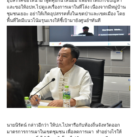
อุปสรรคขอให้นำมาพูดคุยกัน เสนอมาเพื่อจะได้แก้ไขปัญหา
และขอให้อปท.ไปดูแลเรื่องการเผาในที่โล่ง เนื่องจากมีหมู่บ้าน
ชุมชนเยอะ อย่าให้เกิดอุปสรรคทั้งในเขตป่าและเขตเมือง โดย
พื้นที่ใดมีแนวโน้มรุนแรงให้ชี้เป้ามายังศูนย์ฯทันที
นายนิรัตน์ กล่าวอีกว่า ให้ปภ.ไปหารือกับท้องถิ่นจังหวัดออก
มาตรการการเผาในเขตชุมชน เพื่อลดการเผา ทำอย่างไรให้