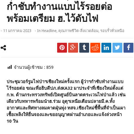
กำชับทำงานแบบไร้รอยต่อ
พร้อมเตรียม ฮ.ไว้ดับไฟ
- 11 มกราคม 2023
- In
Headline
,
คุณภาพชีวิต-สิ่งแวดล้อม
,
รอบรั้วทั่วเหนือ
จำนวนผู้เช้าชม :
859
ประชุมวอร์รูมไฟป่าฯเชียงใหม่ครั้งแรก ผู้ว่าฯกำชับทำงานแบบ
ไร้รอยต่อ
ขณะที่อธิบดีปภ.ส่ง
KA32
มาประจำที่เชียงใหม่ตั้งแต่
ก.พ. ด้านกระทรวงทรัพย์เปิดศูนย์บินลาดตระเวนไฟป่าแล้ว เช่น
เดียวกับทหารพร้อมนำฮ.ร่วม อุตุฯเหนือเตือนปลายมี.ค.ทั้ง
อากาศและทิศทางลมคาดฝุ่นพุ่ง ทสจ.เชียงใหม่ชี้พื้นที่จำเป็นเผา
เชื้อเพลิงให้ยื่นจองและขออนุญาตผ่านอำเภอและแจ้งล่วงหน้า
10 วัน