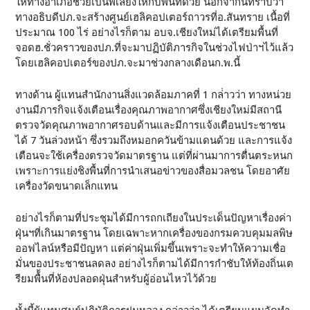
ให้ทางอำเภอช่วยเป็นพี่เลี้ยงให้กับพื้นที่ด้วย นอกจากนี้ทราบว่า
ทางอธิบดีปภ.จะสร้างศูนย์เฮลิคอปเตอร์ถาวรที่อ.สันทราย เนื้อที่
ประมาณ 100 ไร่ อย่างไรก็ตาม อบจ.เชียงใหม่ได้เตรียมพื้นที่
จอดฮ.ชั่วคราวของปภ.ที่จะมาปฏิบัติภารกิจในช่วงไฟป่าฯไว้แล้ว
โดยเฮลิคอปเตอร์ของปภ.จะมาช่วงกลางเดือนก.พ.นี้
ทางด้าน ผู้แทนสำนักงานสิ่งแวดล้อมภาคที่ 1 กล่่าวว่า ทางหน่วย
งานมีภารกิจแจ้งเตือนเรื่องคุณภาพอากาศซึ่งเชียงใหม่มีสถานี
ตรวจวัดคุณภาพอากาศรอบด้านและมีการแจ้งเตือนประชาชน
ได้ 7 วันล่วงหน้า ซึ่งรวมถึงหมอกควันข้ามแดนด้วย และการแจ้ง
เตือนจะใช้เครื่องตรวจวัดมาตรฐาน แต่ที่ผ่านมาการตื่นตระหนก
เพราะการแย่งชิงพื้นที่การนำเสนอข่าวของสื่อมวลชน โดยอาศัย
เครื่องวัดขนาดเล็กแทน
อย่างไรก็ตามที่ประชุมได้มีการถกเถียงในประเด็นปัญหาเรื่องค่า
ฝุ่นฯที่เกินมาตรฐาน โดยเฉพาะหากเครื่องของกรมควบคุมมลพิษ
ออฟไลน์หรือมีปัญหา แต่ค่าฝุ่นเพิ่มขึ้นเพราะจะทำให้ความเชื่อ
มั่นของประชาชนลดลง อย่างไรก็ตามได้มีการกำชับให้ท้องถิ่นเต
รียมพื้้นที่ห้องปลอดฝุ่นสำหรับผู้อ่อนไหวไว้ด้วย