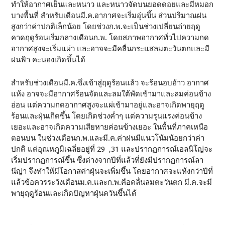
ทำให้อากาศเย็นและหนาว และหนาวจัดบนยอดดอยและมีหมอก
บางพื้นที่ สำหรับเดือนมี.ค.อากาศจะเริ่มอุ่นขึ้น ส่วนปริมาณฝน
สูงกว่าค่าปกติเล็กน้อย โดยช่วงก.พ.จะเป็นช่วงเปลี่ยนถ่ายฤดู
คาดฤดูร้อนเริ่มกลางเดือนก.พ. โดยสภาพอากาศทั่วไปความกด
อากาศสูงจะเริ่มแผ่ว และอาจจะมีคลื่นกระแสลมตะวันตกและมี
ฝนฟ้า คะนองเกิดขึ้นได้
สำหรับช่วงเดือนมี.ค.ซึ่งเข้าสู่ฤดูร้อนแล้ว จะร้อนอบอ้าว อากาศ
แห้ง อาจจะมีอากาศร้อนจัดและลมใต้พัดเข้ามาและลมค่อนข้าง
อ่อน แต่ความกดอากาศสูงจะแผ่เข้ามาอยู่และอาจเกิดพายุฤดู
ร้อนและฝุ่นเกิดขึ้น โดยเกิดช่วงค่ำๆ แต่ความรุนแรงค่อนข้าง
เยอะและอาจเกิดความเสียหายค่อนข้างเยอะ ในพื้นที่ภาคเหนือ
ตอนบน ในช่วงเดือนก.พ.และมี.ค.ค่าฝนมีแนวโน้มน้อยกว่าค่า
ปกติ แต่อุณหภูมิเฉลี่ยอยู่ที่ 29 ,31 และปรากฏการณ์เอลนิโญ่จะ
เริ่มปรากฏการณ์ขึ้น ซึ่งต่างจากปีที่แล้วที่ยังมีปรากฏการณ์ลา
นีญ่า จึงทำให้มีโอกาสค่าฝุ่นจะเพิ่มขึ้น โดยอากาศจะแห้งกว่าปีที่
แล้วข้อควรระวังเดือนม.ค.และก.พ.คือคลื่นลมตะวันตก มี.ค.จะมี
พายุฤดูร้อนและเกิดปัญหาฝุ่นควันขึ้นได้