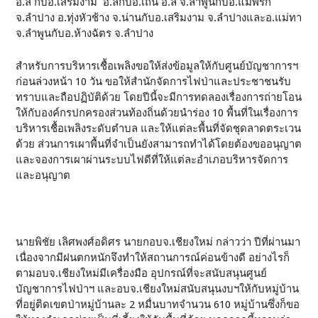
อ.ลี้ กับอ.เสริมงาม อ.ลี้กับอ.เถิน อ.ลี้ จ.ลำพูนกับอ.แม่พริก
จ.ลำปาง อ.ทุ่งหัวช้าง จ.น่านกับอ.เสริมงาม จ.ลำปางและอ.แม่ทา
จ.ลำพูนกับอ.ห้างฉัตร จ.ลำปาง
สำหรับการบริหารเชื้อเพลิงขอให้ส่งข้อมูลให้กับศูนย์บัญชาการฯ
ก่อนล่วงหน้า 10 วัน ขอให้สำนักจัดการไฟป่าและประชาชนรับ
ทราบและถือปฏิบัติด้วย โดยปีนี้จะมีการทดลองเรื่องการถ่ายโอน
ให้กับองค์กรปกครองส่วนท้องถิ่นด้วยนำร่อง 10 พื้นที่ในเรื่องการ
บริหารเชื้อเพลิงระดับตำบล และให้แต่ละพื้นที่จัดชุดลาดตระเวน
ด้วย ส่วนการเผาพื้นที่จำเป็นยังสามารถทำได้โดยต้องขออนุญาต
และจองการเผาผ่านระบบไฟดีที่ให้แต่ละอำเภอบริหารจัดการ
และอนุญาต
นายพิชัย เลิศพงศ์อดิศร นายกอบจ.เชียงใหม่ กล่าวว่า ปีที่ผ่านมา
เนื่องจากมีฝนตกหนักจึงทำให้สถานการณ์ค่อนข้างดี อย่างไรก็
ตามอบจ.เชียงใหม่มีเครื่องมือ อุปกรณ์ที่จะสนับสนุนศูนย์
บัญชาการไฟป่าฯ และอบจ.เชียงใหม่สนับสนุนงบฯให้กับหมู่บ้าน
ที่อยู่ติดเขตป่าหมู่บ้านละ 2 หมื่นบาทจำนวน 610 หมู่บ้านซึ่งก็ขอ