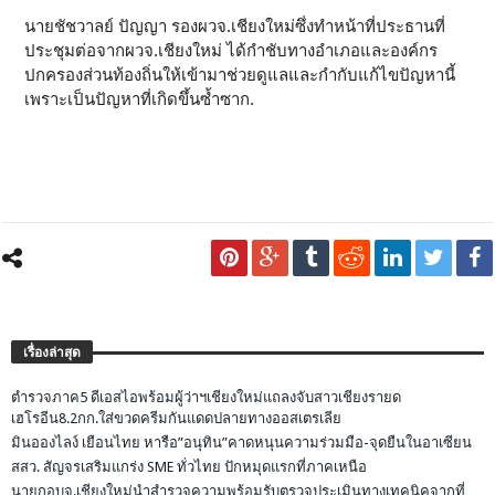
นายชัชวาลย์ ปัญญา รองผวจ.เชียงใหม่ซึ่งทำหน้าที่ประธานที่
ประชุมต่อจากผวจ.เชียงใหม่ ได้กำชับทางอำเภอและองค์กร
ปกครองส่วนท้องถิ่นให้เข้ามาช่วยดูแลและกำกับแก้ไขปัญหานี้
เพราะเป็นปัญหาที่เกิดขึ้นซ้ำซาก.
เรื่องล่าสุด
ตำรวจภาค5 ดีเอสไอพร้อมผู้ว่าฯเชียงใหม่แถลงจับสาวเชียงรายด
เฮโรอีน8.2กก.ใส่ขวดครีมกันแดดปลายทางออสเตรเลีย
มินอองไลง์ เยือนไทย หารือ”อนุทิน”คาดหนุนความร่วมมือ-จุดยืนในอาเซียน
สสว. สัญจรเสริมแกร่ง SME ทั่วไทย ปักหมุดแรกที่ภาคเหนือ
นายกอบจ.เชียงใหม่นำสำรวจความพร้อมรับตรวจประเมินทางเทคนิคจากที่