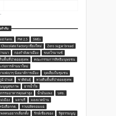
.
ยกำกับ
est Farm
PM 2.5
SMEs
 Chocolate Factory เชียงใหม่
Zero sugar bread
ล้านนา
กองกำลังผาเมือง
ขบถโรมานซ์
ืนพื้นที่ป่าดอยสุเทพ
คณะกรรมการสิทธิมนุษยชน
ก่อการล้านนาใหม่
กาแฟเบาๆ นั่งเมาส์การเมือง
จุดเสี่ยงในชุมชน
ภูมิ ป่าแส
ชาติพันธุ์
ทวงคืนพื้นที่ป่าดอยสุเทพ
รมนูญสุขภาพ
ธารน้ำใจ
ตกรรมอาหารคุณค่าสูง
น้ำมันแพง
บสย.
หม่เมือง
มลาบรี
มองแวดบ้าน
นหนังสือกกต.
รวบปลัดจอมแฉ
พลคนอยากเลือกตั้ง
รักษ์เชียงของ
รัฐธรรมนูญ