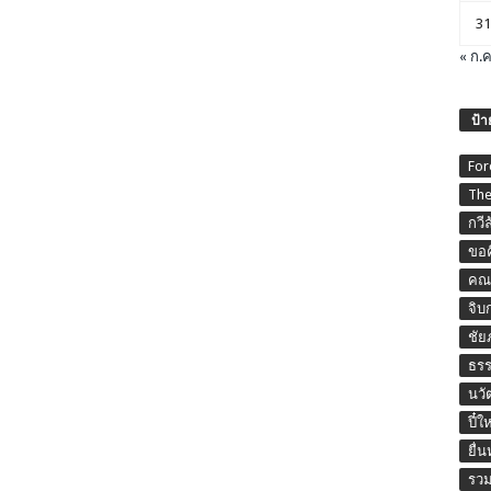
31
« ก.ค
ป้า
For
The
กวี
ขอค
คณะ
จิบ
ชัย
ธร
นวั
ปี๋ใ
ยื่
รวม