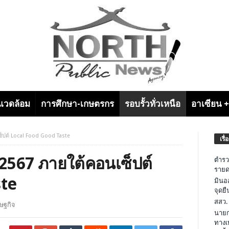
งแวดล้อม
การศึกษา-เกษตรกร
รอบรั้วทั่วเหนือ
อาเซียน 
็ปต์ Local Food Good Taste
เรื่
2567 ภายใต้คอนเซ็ปต์
ตำรว
รายด
ste
มินอ
จุดย
สสว.
ษฐกิจ
นายก
ทางเ