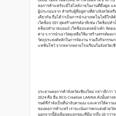
Good Taste เน้นไปที่อาหารพร้อมทาน อาหารปร
หอการค้าแฟร์จะมีไฮไลท์ภายในงานที่ดึงดูด แล
ผู้ประกอบจาก สำหรับผู้ที่อยู่ต่างที่ต่างจังหวัด
เดียวกัน ถือได้ว่าเป็นการนำเอาเทคโนโลยีใกล้ตั
เวิคช็อป DIY สุดสร้างสรรค์อาทิเช่น เวิคช็อปทำ
คช็อปทำบาธบอมบ์ เวิคช็อปแต่งหน้าเค้ก จัดดอก
ต่าง ๆ การนำเอาวัสดุเหลือใช้มาสร้างสรรค์ผลงาน
วัตถุประสงค์หลักในการจัดงาน รวมถึงกิจกรรม
แฟชั่นโชว์ จากหลากหลายโรงเรียนในจังหวัดเชีย
ประธานหอการค้าจังหวัดเชียงใหม่ กล่าวอีกว่า “
2024 คือ ธีม BCG Creative LANNA ดังนั้นทาง
รนด์ที่กำลังเป็นที่น่าจับตามอง และควรให้ควา
ของหอการค้าแฟร์ เราจะเน้นการตกแต่งด้วยวัส
นอกจากนี้ยังเพิ่มจุดแยกขยะที่มีมากถึง 20 กว่าจุด