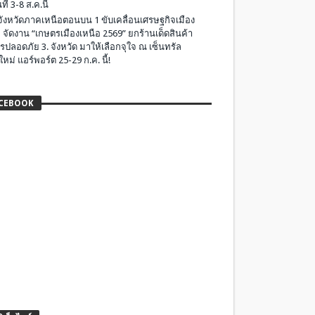
ที่ 3-8 ส.ค.นี้
มจังหวัดภาคเหนือตอนบน 1 ขับเคลื่อนเศรษฐกิจเมือง
 จัดงาน “เกษตรเมืองเหนือ 2569” ยกร้านเด็ดสินค้า
รปลอดภัย 3. จังหวัด มาให้เลือกจุใจ ณ เซ็นทรัล
ใหม่ แอร์พอร์ต 25-29 ก.ค. นี้!
CEBOOK