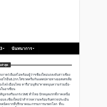
+3
นันทนาการ
องล่าสุด
จภาค5 ดีเอสไอพร้อมผู้ว่าฯเชียงใหม่แถลงจับสาวเชียง
เฮโรอีน8.2กก.ใส่ขวดครีมกันแดดปลายทางออสเตรเลีย
องไลง์ เยือนไทย หารือ”อนุทิน”คาดหนุนความร่วมมือ-
ืนในอาเซียน
 สัญจรเสริมแกร่ง SME ทั่วไทย ปักหมุดแรกที่ภาคเหนือ
อบจ.เชียงใหม่นำสำรวจความพร้อมรับตรวจประเมิน
ทคนิคจากที่ปรึกษาคณะกรรมการมรดกโลก ที่จะ