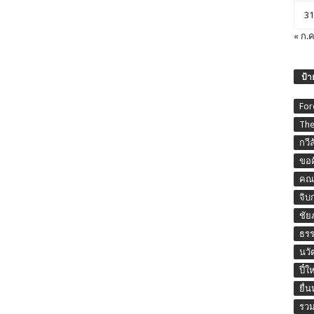
31
« ก.ค
ป้า
For
The
กวี
ขอค
คณะ
จิบ
ชัย
ธร
นวั
ปี๋ใ
ยื่
รวม