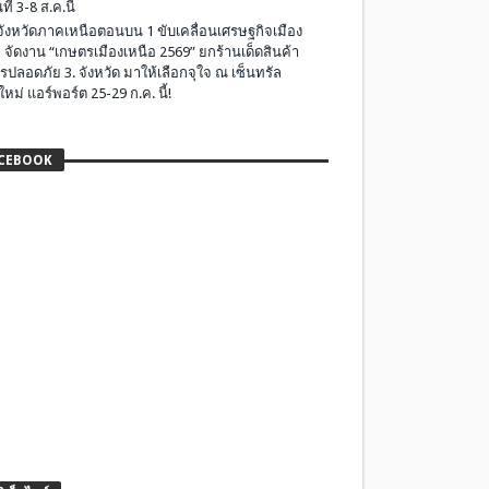
ที่ 3-8 ส.ค.นี้
มจังหวัดภาคเหนือตอนบน 1 ขับเคลื่อนเศรษฐกิจเมือง
 จัดงาน “เกษตรเมืองเหนือ 2569” ยกร้านเด็ดสินค้า
รปลอดภัย 3. จังหวัด มาให้เลือกจุใจ ณ เซ็นทรัล
ใหม่ แอร์พอร์ต 25-29 ก.ค. นี้!
CEBOOK