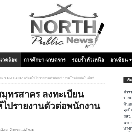
งแวดล้อม
การศึกษา-เกษตรกร
รอบรั้วทั่วเหนือ
อาเซียน 
บียน “CM-CHANA” พร้อมให้ไปรายงานตัวต่อพนักงานโรคติดต่อในพื้นที่
เรื่
ากสมุทรสาคร ลงทะเบียน
ตำรว
รายด
้ไปรายงานตัวต่อพนักงาน
มินอ
จุดย
สสว.
นายก
ทางเ
ดล้อม
,
จับกระแสสังคม