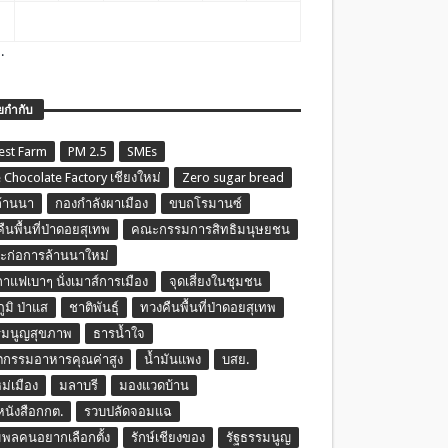
.
ยกำกับ
est Farm
PM 2.5
SMEs
 Chocolate Factory เชียงใหม่
Zero sugar bread
ล้านนา
กองกำลังผาเมือง
ขบถโรมานซ์
ืนพื้นที่ป่าดอยสุเทพ
คณะกรรมการสิทธิมนุษยชน
ก่อการล้านนาใหม่
กาแฟเบาๆ นั่งเมาส์การเมือง
จุดเสี่ยงในชุมชน
ภูมิ ป่าแส
ชาติพันธุ์
ทวงคืนพื้นที่ป่าดอยสุเทพ
รมนูญสุขภาพ
ธารน้ำใจ
ตกรรมอาหารคุณค่าสูง
น้ำมันแพง
บสย.
หม่เมือง
มลาบรี
มองแวดบ้าน
นหนังสือกกต.
รวบปลัดจอมแฉ
พลคนอยากเลือกตั้ง
รักษ์เชียงของ
รัฐธรรมนูญ