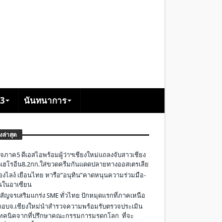
+3
นันทนาการ
องล่าสุด
จภาค5 ดีเอสไอพร้อมผู้ว่าฯเชียงใหม่แถลงจับสาวเชียง
เฮโรอีน8.2กก.ใส่ขวดครีมกันแดดปลายทางออสเตรเลีย
องไลง์ เยือนไทย หารือ”อนุทิน”คาดหนุนความร่วมมือ-
ืนในอาเซียน
 สัญจรเสริมแกร่ง SME ทั่วไทย ปักหมุดแรกที่ภาคเหนือ
อบจ.เชียงใหม่นำสำรวจความพร้อมรับตรวจประเมิน
ทคนิคจากที่ปรึกษาคณะกรรมการมรดกโลก ที่จะ