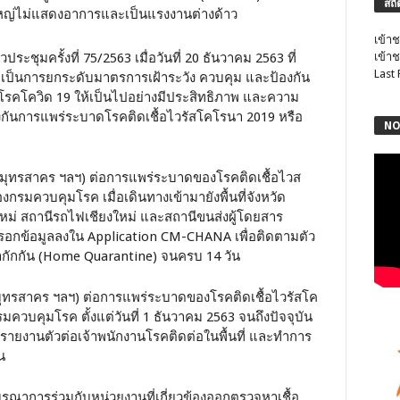
สถิ
นใหญ่ไม่แสดงอาการและเป็นแรงงานต่างด้าว
เข้าช
ุมครั้งที่ 75/2563 เมื่อวันที่ 20 ธันวาคม 2563 ที่
เข้าช
Last
ื่อเป็นการยกระดับมาตรการเฝ้าระวัง ควบคุม และป้องกัน
โรคโควิด 19 ให้เป็นไปอย่างมีประสิทธิภาพ และความ
นการแพร่ระบาดโรคติดเชื้อไวรัสโคโรนา 2019 หรือ
NO
หวัดสมุทรสาคร ฯลฯ) ต่อการแพร่ระบาดของโรคติดเชื้อไวส
มควบคุมโรค เมื่อเดินทางเข้ามายังพื้นที่จังหวัด
หม่ สถานีรถไฟเชียงใหม่ และสถานีขนส่งผู้โดยสาร
้องกรอกข้อมูลลงใน Application CM-CHANA เพื่อติดตามตัว
ทำกักกัน (Home Quarantine) จนครบ 14 วัน
วัดสมุทรสาคร ฯลฯ) ต่อการแพร่ระบาดของโรคติดเชื้อไวรัสโค
บคุมโรค ตั้งแต่วันที่ 1 ธันวาคม 2563 จนถึงปัจจุบัน
ห้ไปรายงานตัวต่อเจ้าพนักงานโรคติดต่อในพื้นที่ และทำการ
น
ูรณาการร่วมกับหน่วยงานที่เกี่ยวข้องออกตรวจหาเชื้อ