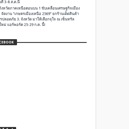
ที่ 3-8 ส.ค.นี้
มจังหวัดภาคเหนือตอนบน 1 ขับเคลื่อนเศรษฐกิจเมือง
 จัดงาน “เกษตรเมืองเหนือ 2569” ยกร้านเด็ดสินค้า
รปลอดภัย 3. จังหวัด มาให้เลือกจุใจ ณ เซ็นทรัล
ใหม่ แอร์พอร์ต 25-29 ก.ค. นี้!
CEBOOK