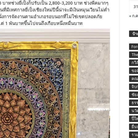
บาทช่วงยี่เป็งก็ปรับเป็น 2,800-3,200 บาท ช่วงพีคมากๆ
31
ที่มีเทศกาลยี่เป็งเชียงใหม่ปีนี้น่าจะมีเงินหมุนเวียนไม่ต่ำ
« ก.ค
่นั่งการจัดงานตามอำเภอรอบนอกที่ไม่ใช่เขตปลอดภัย
ต่ 1 พันบาทขึ้นไปจนถึงเกือบหนึ่งหมื่นบาท
ป้า
For
The
กวี
ขอค
คณะ
จิบ
ชัย
ธร
นวั
ปี๋ใ
ยื่
รวม