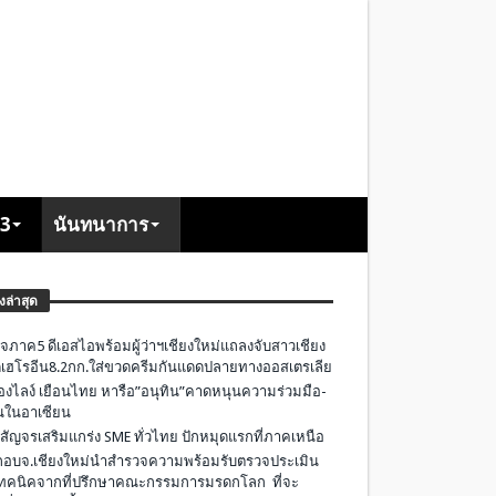
+3
นันทนาการ
องล่าสุด
จภาค5 ดีเอสไอพร้อมผู้ว่าฯเชียงใหม่แถลงจับสาวเชียง
เฮโรอีน8.2กก.ใส่ขวดครีมกันแดดปลายทางออสเตรเลีย
องไลง์ เยือนไทย หารือ”อนุทิน”คาดหนุนความร่วมมือ-
ืนในอาเซียน
 สัญจรเสริมแกร่ง SME ทั่วไทย ปักหมุดแรกที่ภาคเหนือ
อบจ.เชียงใหม่นำสำรวจความพร้อมรับตรวจประเมิน
ทคนิคจากที่ปรึกษาคณะกรรมการมรดกโลก ที่จะ