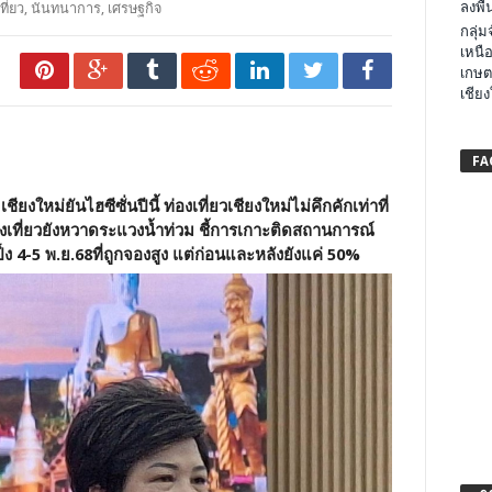
ลงพื้น
ที่ยว
,
นันทนาการ
,
เศรษฐกิจ
กลุ่
เหนือ
เกษต
เชียง
FA
งใหม่ยันไฮซีซั่นปีนี้ ท่องเที่ยวเชียงใหม่ไม่คึกคักเท่าที่
องเที่ยวยังหวาดระแวงน้ำท่วม ชี้การเกาะติดสถานการณ์
เป็ง 4-5 พ.ย.68ที่ถูกจองสูง แต่ก่อนและหลังยังแค่ 50
%