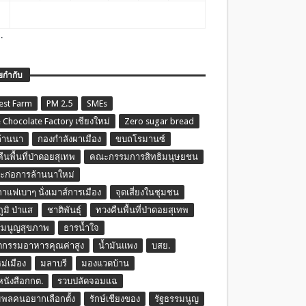
.
ยกำกับ
est Farm
PM 2.5
SMEs
 Chocolate Factory เชียงใหม่
Zero sugar bread
ล้านนา
กองกำลังผาเมือง
ขบถโรมานซ์
ืนพื้นที่ป่าดอยสุเทพ
คณะกรรมการสิทธิมนุษยชน
ก่อการล้านนาใหม่
กาแฟเบาๆ นั่งเมาส์การเมือง
จุดเสี่ยงในชุมชน
ภูมิ ป่าแส
ชาติพันธุ์
ทวงคืนพื้นที่ป่าดอยสุเทพ
รมนูญสุขภาพ
ธารน้ำใจ
ตกรรมอาหารคุณค่าสูง
น้ำมันแพง
บสย.
หม่เมือง
มลาบรี
มองแวดบ้าน
นหนังสือกกต.
รวบปลัดจอมแฉ
พลคนอยากเลือกตั้ง
รักษ์เชียงของ
รัฐธรรมนูญ