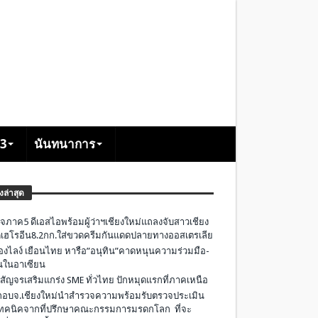
+3
นันทนาการ
องล่าสุด
จภาค5 ดีเอสไอพร้อมผู้ว่าฯเชียงใหม่แถลงจับสาวเชียง
เฮโรอีน8.2กก.ใส่ขวดครีมกันแดดปลายทางออสเตรเลีย
องไลง์ เยือนไทย หารือ”อนุทิน”คาดหนุนความร่วมมือ-
ืนในอาเซียน
 สัญจรเสริมแกร่ง SME ทั่วไทย ปักหมุดแรกที่ภาคเหนือ
อบจ.เชียงใหม่นำสำรวจความพร้อมรับตรวจประเมิน
ทคนิคจากที่ปรึกษาคณะกรรมการมรดกโลก ที่จะ