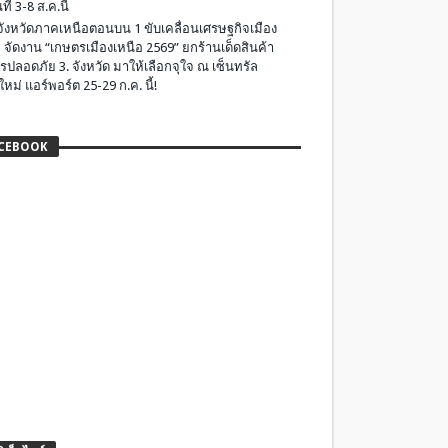
ที่ 3-8 ส.ค.นี้
มจังหวัดภาคเหนือตอนบน 1 ขับเคลื่อนเศรษฐกิจเมือง
 จัดงาน “เกษตรเมืองเหนือ 2569” ยกร้านเด็ดสินค้า
รปลอดภัย 3. จังหวัด มาให้เลือกจุใจ ณ เซ็นทรัล
ใหม่ แอร์พอร์ต 25-29 ก.ค. นี้!
CEBOOK