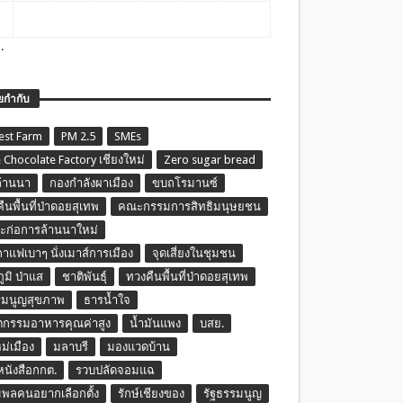
.
ยกำกับ
est Farm
PM 2.5
SMEs
 Chocolate Factory เชียงใหม่
Zero sugar bread
ล้านนา
กองกำลังผาเมือง
ขบถโรมานซ์
ืนพื้นที่ป่าดอยสุเทพ
คณะกรรมการสิทธิมนุษยชน
ก่อการล้านนาใหม่
กาแฟเบาๆ นั่งเมาส์การเมือง
จุดเสี่ยงในชุมชน
ภูมิ ป่าแส
ชาติพันธุ์
ทวงคืนพื้นที่ป่าดอยสุเทพ
รมนูญสุขภาพ
ธารน้ำใจ
ตกรรมอาหารคุณค่าสูง
น้ำมันแพง
บสย.
หม่เมือง
มลาบรี
มองแวดบ้าน
นหนังสือกกต.
รวบปลัดจอมแฉ
พลคนอยากเลือกตั้ง
รักษ์เชียงของ
รัฐธรรมนูญ