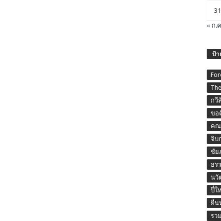
31
« ก.ค
ป้า
For
The
กวี
ขอค
คณะ
จิบ
ชัย
ธร
นวั
ปี๋ใ
ยื่
รวม