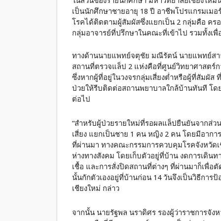
ในส่วนของรายนักศึกษา มหาวิทยาลัยเชียงใหม่นั้น 
เป็นนักศึกษาชายอายุ 18 ปี อาชีพโปรแกรมเมอ
โรคได้ติดตามผู้สัมผัสซึ่งแยกเป็น 2 กลุ่มคือ ค
กลุ่มอาจารย์ที่ปรึกษาในคณะที่เข้าไป รวมทั้งเพื่อ
ทางด้านนายแพทย์จตุชัย มณีรัตน์ นายแพทย์สาธาร
สถานที่ตรวจแล็ป 2 แห่งคือที่ศูนย์วิทยาศาสตร์ก
ซึ่งหากผู้ที่อยู่ในวงจรกลุ่มเสี่ยงต่ำหรือผู้ที่สัมผั
ป่วยให้รีบติดต่อสถานพยาบาลใกล้บ้านทันที โ
ต่อไป
“สำหรับผู้ป่วยรายใหม่ที่รอผลแล็ปยืนยันจากส่
เสี่ยง แยกเป็นชาย 1 คน หญิง 2 คน โดยมีอาการ
ที่ผ่านมา ทางคณะกรรมการควบคุมโรคจังหวัดเชีย
ห่างทางสังคม โดยเก็บตัวอยู่ที่บ้าน งดการเดินทา
เชื้อ และการสั่งปิดสถานที่ต่างๆ ที่ผ่านมาก็เพ
นั้นกักตัวเองอยู่ที่บ้านก่อน 14 วันจึงเป็นวิธีกา
เชียงใหม่ กล่าว
จากนั้น นายรัฐพล นราดิศร รองผู้ว่าราชการจั