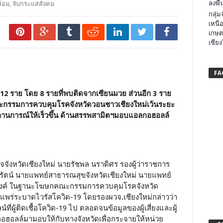
ลงพื้น
ล้อม
,
จับกระแสสังคม
กลุ่
เหนือ
เกษต
เชียง
FA
 ราย โดย 8 รายที่พบติดจากเซียนมวย ส่วนอีก 3 ราย
งคณะกรรมการควบคุมโรคจังหวัดวอนชาวเชียงใหม่เว้นระยะ
ุมสถานการณ์ให้เร็วขึ้น ด้านสรรพสามิตฯมอบแอลกอฮอลล์
าะกิจจังหวัดเชียงใหม่ นายรัชพล นราดิศร รองผู้ว่าราชการ
ีรัตน์ นายแพทย์สาธารณสุขจังหวัดเชียงใหม่ นายแพทย์
พิงค์ ในฐานะโฆษกคณะกรรมการควบคุมโรคจังหวัด
รแพร่ระบาดไวรัสโควิด-19 โดยรองผวจ.เชียงใหม่กล่าวว่า
ที่ผู้ติดเชื้อโควิด-19 ไป ตลอดจนข้อมูลของผู้เสี่ยงและผู้
กอฮอลล์มามอบให้กับทางจังหวัดเพื่อกระจายให้หน่วย