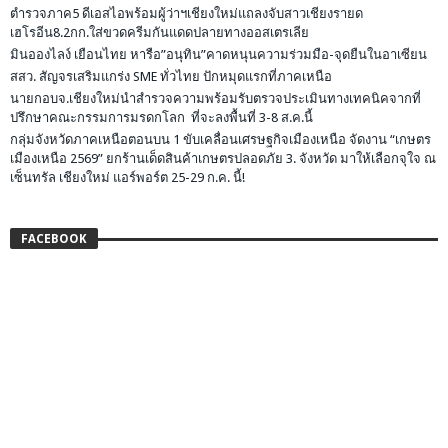
ตำรวจภาค5 ดีเอสไอพร้อมผู้ว่าฯเชียงใหม่แถลงจับสาวเชียงรายด
เฮโรอีน8.2กก.ใส่ขวดครีมกันแดดปลายทางออสเตรเลีย
มินอองไลง์ เยือนไทย หารือ”อนุทิน”คาดหนุนความร่วมมือ-จุดยืนในอาเซียน
สสว. สัญจรเสริมแกร่ง SME ทั่วไทย ปักหมุดแรกที่ภาคเหนือ
นายกอบจ.เชียงใหม่นำสำรวจความพร้อมรับตรวจประเมินทางเทคนิคจากที่
ปรึกษาคณะกรรมการมรดกโลก ที่จะลงพื้นที่ 3-8 ส.ค.นี้
กลุ่มจังหวัดภาคเหนือตอนบน 1 ขับเคลื่อนเศรษฐกิจเมืองเหนือ จัดงาน “เกษตร
เมืองเหนือ 2569” ยกร้านเด็ดสินค้าเกษตรปลอดภัย 3. จังหวัด มาให้เลือกจุใจ ณ
เซ็นทรัล เชียงใหม่ แอร์พอร์ต 25-29 ก.ค. นี้!
FACEBOOK