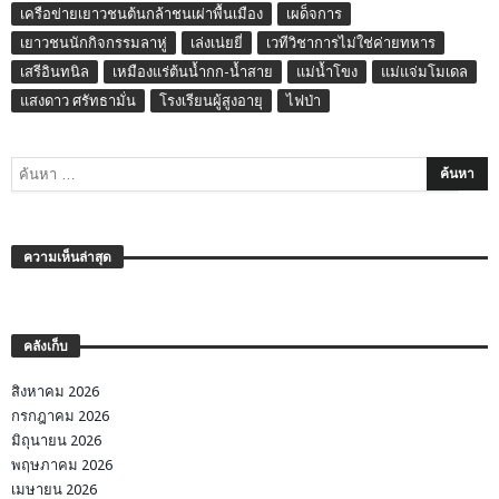
เครือข่ายเยาวชนต้นกล้าชนเผ่าพื้นเมือง
เผด็จการ
เยาวชนนักกิจกรรมลาหู่
เล่งเน่ยยี่
เวทีวิชาการไม่ใช่ค่ายทหาร
เสรีอินทนิล
เหมืองแร่ต้นน้ำกก-น้ำสาย
แม่น้ำโขง
แม่แจ่มโมเดล
แสงดาว ศรัทธามั่น
โรงเรียนผู้สูงอายุ
ไฟป่า
ความเห็นล่าสุด
คลังเก็บ
สิงหาคม 2026
กรกฎาคม 2026
มิถุนายน 2026
พฤษภาคม 2026
เมษายน 2026