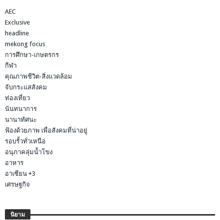
AEC
Exclusive
headline
mekong focus
การศึกษา-เกษตรกร
กีฬา
คุณภาพชีวิต-สิ่งแวดล้อม
จับกระแสสังคม
ท่องเที่ยว
นันทนาการ
นานาทัศนะ
ฟ้องด้วยภาพ เพื่อสังคมที่น่าอยู่
รอบรั้วทั่วเหนือ
อนุภาคลุ่มน้ำโขง
อาหาร
อาเซียน +3
เศรษฐกิจ
นิยาม