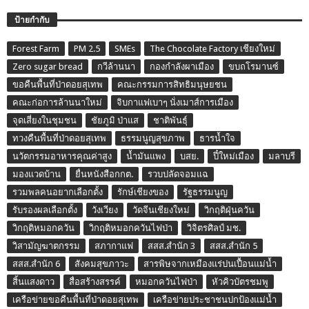
ป้ายกำกับ
Forest Farm
PM 2.5
SMEs
The Chocolate Factory เชียงใหม่
Zero sugar bread
กวีล้านนา
กองกำลังผาเมือง
ขบถโรมานซ์
ขอคืนพื้นที่ป่าดอยสุเทพ
คณะกรรมการสิทธิมนุษยชน
คณะก่อการล้านนาใหม่
จิบกาแฟเบาๆ นั่งเมาส์การเมือง
จุดเสี่ยงในชุมชน
ชัยภูมิ ป่าแส
ชาติพันธุ์
ทวงคืนพื้นที่ป่าดอยสุเทพ
ธรรมนูญสุขภาพ
ธารน้ำใจ
นวัตกรรมอาหารคุณค่าสูง
น้ำมันแพง
บสย.
ปี๋ใหม่เมือง
มลาบรี
มองแวดบ้าน
ยื่นหนังสือกกต.
รวบปลัดจอมแฉ
รวมพลคนอยากเลือกตั้ง
รักษ์เชียงของ
รัฐธรรมนูญ
รับรองผลเลือกตั้ง
วังเวียง
วัดจีนเชียงใหม่
วิกฤติฝุ่นควัน
วิกฤติหมอกควัน
วิกฤติหมอกควันไฟป่า
วิจิตรศิลป์ มช.
วิสามัญฆาตกรรม
สภากาแฟ
สสส.สำนัก 3
สสส.สำนัก 5
สสส.สำนัก 6
สังคมสุขภาวะ
สารพิษจากเหมืองแร่ปนเปื้อนแม่น้ำ
สิ้นแสงดาว
สื่อสร้างสรรค์
หมอกควันไฟป่า
หัวคิวบัตรชมพู
เครือข่ายขอคืนพื้นที่ป่าดอยสุเทพ
เครือข่ายประชาชนปกป้องแม่น้ำ