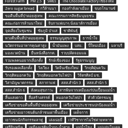
Forest Farm
PM 2.5
SMEs
The Chocolate Factory เชียงใหม่
Zero sugar bread
กวีล้านนา
กองกำลังผาเมือง
ขบถโรมานซ์
ขอคืนพื้นที่ป่าดอยสุเทพ
คณะกรรมการสิทธิมนุษยชน
คณะก่อการล้านนาใหม่
จิบกาแฟเบาๆ นั่งเมาส์การเมือง
จุดเสี่ยงในชุมชน
ชัยภูมิ ป่าแส
ชาติพันธุ์
ทวงคืนพื้นที่ป่าดอยสุเทพ
ธรรมนูญสุขภาพ
ธารน้ำใจ
นวัตกรรมอาหารคุณค่าสูง
น้ำมันแพง
บสย.
ปี๋ใหม่เมือง
มลาบรี
มองแวดบ้าน
ยื่นหนังสือกกต.
รวบปลัดจอมแฉ
รวมพลคนอยากเลือกตั้ง
รักษ์เชียงของ
รัฐธรรมนูญ
รับรองผลเลือกตั้ง
วังเวียง
วัดจีนเชียงใหม่
วิกฤติฝุ่นควัน
วิกฤติหมอกควัน
วิกฤติหมอกควันไฟป่า
วิจิตรศิลป์ มช.
วิสามัญฆาตกรรม
สภากาแฟ
สสส.สำนัก 3
สสส.สำนัก 5
สสส.สำนัก 6
สังคมสุขภาวะ
สารพิษจากเหมืองแร่ปนเปื้อนแม่น้ำ
สิ้นแสงดาว
สื่อสร้างสรรค์
หมอกควันไฟป่า
หัวคิวบัตรชมพู
เครือข่ายขอคืนพื้นที่ป่าดอยสุเทพ
เครือข่ายประชาชนปกป้องแม่น้ำ
เครือข่ายเยาวชนต้นกล้าชนเผ่าพื้นเมือง
เผด็จการ
เยาวชนนักกิจกรรมลาหู่
เล่งเน่ยยี่
เวทีวิชาการไม่ใช่ค่ายทหาร
เสรีอินทนิล
เหมืองแร่ต้นน้ำกก-น้ำสาย
แม่น้ำโขง
แม่แจ่มโมเดล