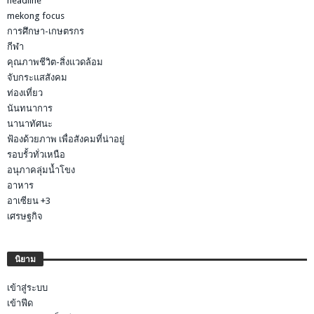
headline
mekong focus
การศึกษา-เกษตรกร
กีฬา
คุณภาพชีวิต-สิ่งแวดล้อม
จับกระแสสังคม
ท่องเที่ยว
นันทนาการ
นานาทัศนะ
ฟ้องด้วยภาพ เพื่อสังคมที่น่าอยู่
รอบรั้วทั่วเหนือ
อนุภาคลุ่มน้ำโขง
อาหาร
อาเซียน +3
เศรษฐกิจ
นิยาม
เข้าสู่ระบบ
เข้าฟีด