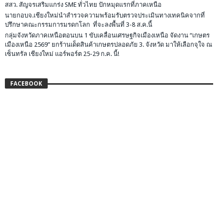
สสว. สัญจรเสริมแกร่ง SME ทั่วไทย ปักหมุดแรกที่ภาคเหนือ
นายกอบจ.เชียงใหม่นำสำรวจความพร้อมรับตรวจประเมินทางเทคนิคจากที่
ปรึกษาคณะกรรมการมรดกโลก ที่จะลงพื้นที่ 3-8 ส.ค.นี้
กลุ่มจังหวัดภาคเหนือตอนบน 1 ขับเคลื่อนเศรษฐกิจเมืองเหนือ จัดงาน “เกษตร
เมืองเหนือ 2569” ยกร้านเด็ดสินค้าเกษตรปลอดภัย 3. จังหวัด มาให้เลือกจุใจ ณ
เซ็นทรัล เชียงใหม่ แอร์พอร์ต 25-29 ก.ค. นี้!
FACEBOOK