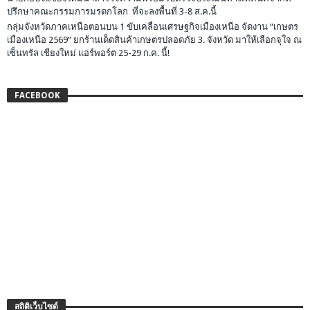
ปรึกษาคณะกรรมการมรดกโลก ที่จะลงพื้นที่ 3-8 ส.ค.นี้
กลุ่มจังหวัดภาคเหนือตอนบน 1 ขับเคลื่อนเศรษฐกิจเมืองเหนือ จัดงาน “เกษตร
เมืองเหนือ 2569” ยกร้านเด็ดสินค้าเกษตรปลอดภัย 3. จังหวัด มาให้เลือกจุใจ ณ
เซ็นทรัล เชียงใหม่ แอร์พอร์ต 25-29 ก.ค. นี้!
FACEBOOK
สถิติเว็บไซต์