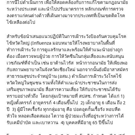
การนี้ไปดำเนินการ เพื่อให้สอดคล้องกับการแก้ไขตามกฎอนามัย
ระหว่างประเทศ และนำไปปรับมาตรการ หลักเกณฑ์การตรวจ
ลงตราแก่คนต่างด้าวที่เดินทางมาจากประเทศที่เป็นเขตติดโรค
ไข้เหลืองต่อไป
สำหรับข้อนำเสนอแนวปฏิบัติในการเฝ้าระวังป้องกันควบคุมโรค
ไข้หวัดใหญ่ (Influenza มอบหมายให้โรงพยาบาลในพื้นที่
ทำการเฝ้าระวัง การดูแลรักษาและพร้อมให้คำแนะนำอย่างถูก
ต้อง เมื่อตรวจพบผู้ป่วย การให้วัคซีนในกลุ่มเสี่ยงและสนับสนุน
เวชภัณฑ์ที่จำเป็น เช่น ยาต้านไวรัส หน้ากากอนามัย ให้เพียงพอ
กับสถานพยาบาลในจังหวัดเชียงใหม่ นอกจากนั้นยังมีอาสาสมัคร
สาธารณสุขประจำหมู่บ้าน (อสม.) ดำเนินการเฝ้าระวังโรคไข้
หวัดใหญ่ในชุมชน รวมทั้งให้คำแนะนำประชาชนในการส่ง
เสริมสุขภาพอนามัย สื่อสารความเสี่ยง ให้กับประชาชนได้รับ
ทราบอย่างทั่วถึง โดยกลุ่มเป้าหมายที่ สปสช. กำหนด ได้แก่ 1)
หญิงตั้งครรภ์ อายุครรภ์ 4 เดือนขึ้นไป 2) เด็กอายุ 6 เดือน ถึง 2
ปี 3) ผู้มีโรคเรื้อรัง ทุกกลุ่มอายุ คือ ปอดอุดกั้นเรื้อรัง หอบหืด
หัวใจ หลอดเลือดสมอง ไตวาย ผู้ป่วยมะเร็งที่อยู่ระหว่างการได้
รับเคมีบำบัด และเบาหวาน 4) บุคคลที่มีอายุ 65 ปีขึ้นไป