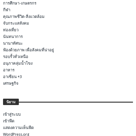
การศึกษา-เกษตรกร
กีฬา
คุณภาพชีวิต-สิ่งแวดล้อม
จับกระแสสังคม
ท่องเที่ยว
นันทนาการ
นานาทัศนะ
ฟ้องด้วยภาพ เพื่อสังคมที่น่าอยู่
รอบรั้วทั่วเหนือ
อนุภาคลุ่มน้ำโขง
อาหาร
อาเซียน +3
เศรษฐกิจ
นิยาม
เข้าสู่ระบบ
เข้าฟีด
แสดงความเห็นฟีด
WordPress.org