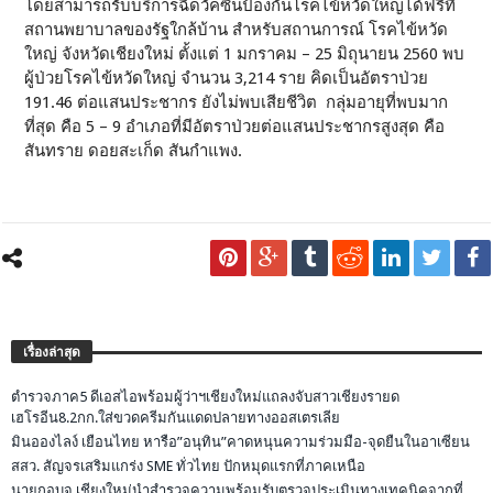
โดยสามารถรับบริการฉีดวัคซีนป้องกันโรคไข้หวัดใหญ่ได้ฟรีที่
สถานพยาบาลของรัฐใกล้บ้าน สำหรับสถานการณ์ โรคไข้หวัด
ใหญ่ จังหวัดเชียงใหม่ ตั้งแต่ 1 มกราคม – 25 มิถุนายน 2560 พบ
ผู้ป่วยโรคไข้หวัดใหญ่ จำนวน 3,214 ราย คิดเป็นอัตราป่วย
191.46 ต่อแสนประชากร ยังไม่พบเสียชีวิต กลุ่มอายุที่พบมาก
ที่สุด คือ 5 – 9 อำเภอที่มีอัตราป่วยต่อแสนประชากรสูงสุด คือ
สันทราย ดอยสะเก็ด สันกำแพง.
เรื่องล่าสุด
ตำรวจภาค5 ดีเอสไอพร้อมผู้ว่าฯเชียงใหม่แถลงจับสาวเชียงรายด
เฮโรอีน8.2กก.ใส่ขวดครีมกันแดดปลายทางออสเตรเลีย
มินอองไลง์ เยือนไทย หารือ”อนุทิน”คาดหนุนความร่วมมือ-จุดยืนในอาเซียน
สสว. สัญจรเสริมแกร่ง SME ทั่วไทย ปักหมุดแรกที่ภาคเหนือ
นายกอบจ.เชียงใหม่นำสำรวจความพร้อมรับตรวจประเมินทางเทคนิคจากที่