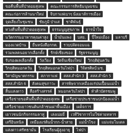
ขอคืนพื้นที่ป่าดอยสุเทพ
คณะกรรมการสิทธิมนุษยชน
คณะก่อการล้านนาใหม่
จิบกาแฟเบาๆ นั่งเมาส์การเมือง
จุดเสี่ยงในชุมชน
ชัยภูมิ ป่าแส
ชาติพันธุ์
ทวงคืนพื้นที่ป่าดอยสุเทพ
ธรรมนูญสุขภาพ
ธารน้ำใจ
นวัตกรรมอาหารคุณค่าสูง
น้ำมันแพง
บสย.
ปี๋ใหม่เมือง
มลาบรี
มองแวดบ้าน
ยื่นหนังสือกกต.
รวบปลัดจอมแฉ
รวมพลคนอยากเลือกตั้ง
รักษ์เชียงของ
รัฐธรรมนูญ
รับรองผลเลือกตั้ง
วังเวียง
วัดจีนเชียงใหม่
วิกฤติฝุ่นควัน
วิกฤติหมอกควัน
วิกฤติหมอกควันไฟป่า
วิจิตรศิลป์ มช.
วิสามัญฆาตกรรม
สภากาแฟ
สสส.สำนัก 3
สสส.สำนัก 5
สสส.สำนัก 6
สังคมสุขภาวะ
สารพิษจากเหมืองแร่ปนเปื้อนแม่น้ำ
สิ้นแสงดาว
สื่อสร้างสรรค์
หมอกควันไฟป่า
หัวคิวบัตรชมพู
เครือข่ายขอคืนพื้นที่ป่าดอยสุเทพ
เครือข่ายประชาชนปกป้องแม่น้ำ
เครือข่ายเยาวชนต้นกล้าชนเผ่าพื้นเมือง
เผด็จการ
เยาวชนนักกิจกรรมลาหู่
เล่งเน่ยยี่
เวทีวิชาการไม่ใช่ค่ายทหาร
เสรีอินทนิล
เหมืองแร่ต้นน้ำกก-น้ำสาย
แม่น้ำโขง
แม่แจ่มโมเดล
แสงดาว ศรัทธามั่น
โรงเรียนผู้สูงอายุ
ไฟป่า