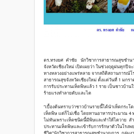
ดร.ทรงยศ คำชัย นักวิชาการสาธารณสุขชำนา
จังหวัดเชียงใหม่ เปิดเผยว่า ในช่วงฤดูฝนทุก
ทางหลวงอย่างแพร่หลาย จากสถิติสถานการณ์โร
สาธารณสุขจังหวัดเชียงใหม่ ตั้งแต่วันที่ 1 ม
การรับประทานเห็ดพิษแล้ว 1 ราย เป็นชาวบ้านใ
ร้ายแรงทำลายตับและไต
“เบื้องต้นทราบว่าชาวบ้านรายนี้ได้นำเห็ดกระโดง
เห็ดพิษ แต่ก็ไม่เชื่อ โดยทานอาหารประมาณ 4 
ไม่ทันเพราะเห็ดชนิดนี้มีพิษและทำให้ไตวาย สำหรั
ประทานเห็ดพิษและเข้ารับการรักษาตัวในโรงพย
ชีวิต”นักวิชาการสาธารณสุขชำนาญการ กลุ่มง