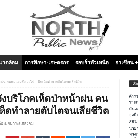
งแวดล้อม
การศึกษา-เกษตรกร
รอบรั้วทั่วเหนือ
อาเซียน 
้าฝน คนแม่แจ่มสังเวยไป 1 พิษเห็ดทำลายตับไตจนเสียชีวิต
เรื่
วังบริโภคเห็ดป่าหน้าฝน คน
ตำรว
รายด
เห็ดทำลายตับไตจนเสียชีวิต
มินอ
จุดย
สสว.
ล้อม
,
จับกระแสสังคม
นายก
ทางเ