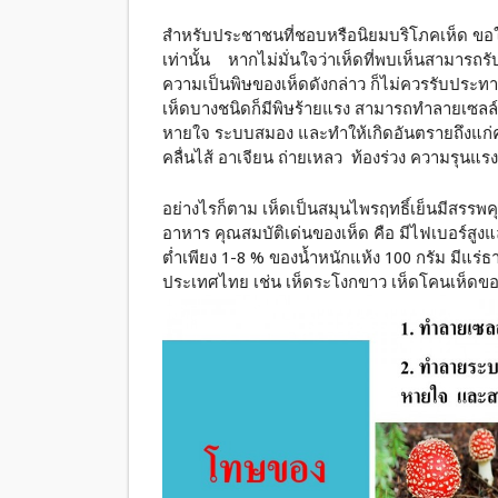
สำหรับประชาชนที่ชอบหรือนิยมบริโภคเห็ด ขอให
เท่านั้น หากไม่มั่นใจว่าเห็ดที่พบเห็นสามารถ
ความเป็นพิษของเห็ดดังกล่าว ก็ไม่ควรรับประท
เห็ดบางชนิดก็มีพิษร้ายแรง สามารถทําลายเซล
หายใจ ระบบสมอง และทำให้เกิดอันตรายถึงแก่ค
คลื่นไส้ อาเจียน ถ่ายเหลว ท้องร่วง ความรุน
อย่างไรก็ตาม เห็ดเป็นสมุนไพรฤทธิ์เย็นมีสรรพ
อาหาร คุณสมบัติเด่นของเห็ด คือ มีไฟเบอร์สูง
ต่ำเพียง 1-8 % ของน้ำหนักแห้ง 100 กรัม มีแร่ธาต
ประเทศไทย เช่น เห็ดระโงกขาว เห็ดโคนเห็ดขอ