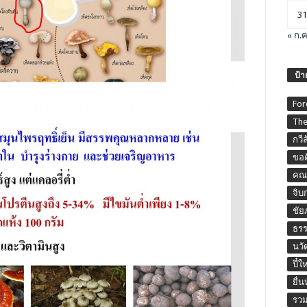
31
« ก.ค
ป้า
For
The
กวี
ขอค
คณะ
จิบ
ชัย
ธร
นวั
ปี๋ใ
ยื่
รวม