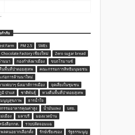
.
ยกำกับ
est Farm
PM 2.5
SMEs
 Chocolate Factory เชียงใหม่
Zero sugar bread
ล้านนา
กองกำลังผาเมือง
ขบถโรมานซ์
ืนพื้นที่ป่าดอยสุเทพ
คณะกรรมการสิทธิมนุษยชน
ก่อการล้านนาใหม่
กาแฟเบาๆ นั่งเมาส์การเมือง
จุดเสี่ยงในชุมชน
ภูมิ ป่าแส
ชาติพันธุ์
ทวงคืนพื้นที่ป่าดอยสุเทพ
รมนูญสุขภาพ
ธารน้ำใจ
ตกรรมอาหารคุณค่าสูง
น้ำมันแพง
บสย.
หม่เมือง
มลาบรี
มองแวดบ้าน
นหนังสือกกต.
รวบปลัดจอมแฉ
พลคนอยากเลือกตั้ง
รักษ์เชียงของ
รัฐธรรมนูญ