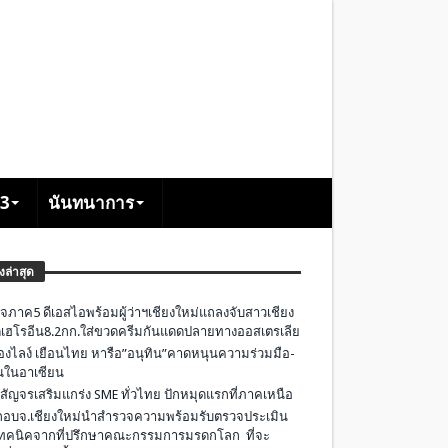
+3
นันทนาการ
องล่าสุด
จภาค5 ดีเอสไอพร้อมผู้ว่าฯเชียงใหม่แถลงจับสาวเชียง
เฮโรอีน8.2กก.ใส่ขวดครีมกันแดดปลายทางออสเตรเลีย
องไลง์ เยือนไทย หารือ”อนุทิน”คาดหนุนความร่วมมือ-
ืนในอาเซียน
 สัญจรเสริมแกร่ง SME ทั่วไทย ปักหมุดแรกที่ภาคเหนือ
อบจ.เชียงใหม่นำสำรวจความพร้อมรับตรวจประเมิน
ทคนิคจากที่ปรึกษาคณะกรรมการมรดกโลก ที่จะ