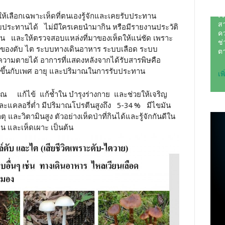
้เลือกเฉพาะเห็ดที่ตนเองรู้จักและเคยรับประทาน
รับประทานได้ ไม่มีใครเคยนำมากิน หรือมีรายงานประวัติ
าน และให้ตรวจสอบแหล่งที่มาของเห็ดให้แน่ชัด เพราะ
ล์ของตับ ไต ระบบทางเดินอาหาร ระบบเลือด ระบบ
วามตายได้ อาการที่แสดงหลังจากได้รับสารพิษคือ
แรงขึ้นกับเพศ อายุ และปริมาณในการรับประทาน
คุณ แก้ไข้ แก้ช้ำใน บำรุงร่างกาย และช่วยให้เจริญ
และแคลอรี่ต่ำ มีปริมาณโปรตีนสูงถึง 5-34 % มีไขมัน
ุ และวิตามินสูง ตัวอย่างเห็ดป่าที่กินได้และรู้จักกันดีใน
น และเห็ดเผาะ เป็นต้น