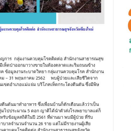
ญการ กลุ่มงานควบคุมโรคติดต่อ สำนักงานสาธารณสุข
ปีจะมีเห็ดป่าออกมาวางขายในท้องตลาดและริมถนนข้าง
ค ข้อมูลงานระบาดวิทยา กลุ่มงานควบคุมโรค สำนักงาน
กราคม – 31 พฤษภาคม 2562 พบผู้ป่วยและเสียชีวิตจาก
นเขตอำเภอแม่แจ่ม บริโภคเห็ดกระโดงตีนตัน ซึ่งมีพิษ
ตีนดันมาทำอาหาร ซึ่งเพื่อนบ้านก็ตักเตือนแล้วว่าเป็น
ทุ่มไปประมาณ 5 ดอก ญาติได้นำตัวส่งโรงพยาบาลแต่ก็
บข้อมูลสถิติในปี 2561 ที่ผ่านมา พบมีผู้ป่วย ที่รับ
าบาลจำนวนจำนวน 26 ราย แต่ไม่มีรายงานผู้เสีย
านควบคุมโรคติดต่อ สำนักงานสาธารณสุขจังหวัด