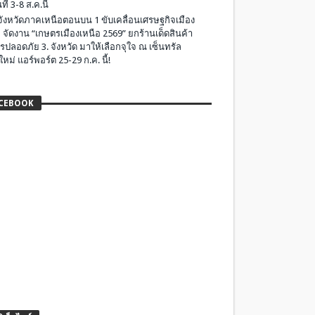
ที่ 3-8 ส.ค.นี้
มจังหวัดภาคเหนือตอนบน 1 ขับเคลื่อนเศรษฐกิจเมือง
 จัดงาน “เกษตรเมืองเหนือ 2569” ยกร้านเด็ดสินค้า
รปลอดภัย 3. จังหวัด มาให้เลือกจุใจ ณ เซ็นทรัล
ใหม่ แอร์พอร์ต 25-29 ก.ค. นี้!
CEBOOK