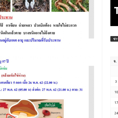
ข่า
จ.
3
10
17
24