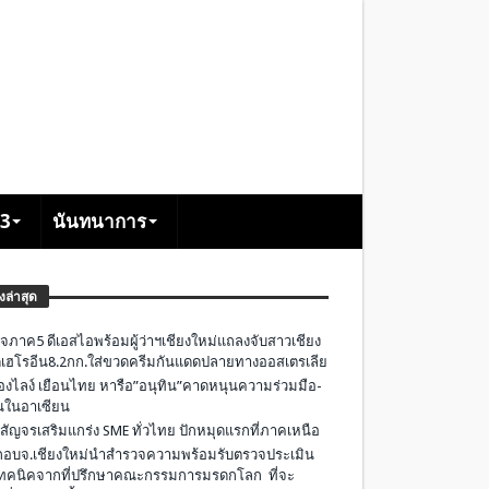
+3
นันทนาการ
องล่าสุด
จภาค5 ดีเอสไอพร้อมผู้ว่าฯเชียงใหม่แถลงจับสาวเชียง
เฮโรอีน8.2กก.ใส่ขวดครีมกันแดดปลายทางออสเตรเลีย
องไลง์ เยือนไทย หารือ”อนุทิน”คาดหนุนความร่วมมือ-
ืนในอาเซียน
 สัญจรเสริมแกร่ง SME ทั่วไทย ปักหมุดแรกที่ภาคเหนือ
อบจ.เชียงใหม่นำสำรวจความพร้อมรับตรวจประเมิน
ทคนิคจากที่ปรึกษาคณะกรรมการมรดกโลก ที่จะ