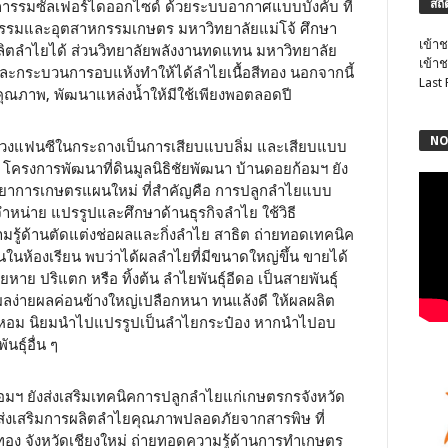
สถิ
งการรมซัลเฟอร์ไดออกไซด์ ด้วยระบบอากาศแบบบังคับ ที่
กรรมและอุตสาหกรรมเกษตร มหาวิทยาลัยแม่โจ้ ศึกษา
เข้าช
ิตลำไยได้ ส่วนวิทยาลัยพลังงานทดแทน มหาวิทยาลัย
เข้าช
อนและกระบวนการอบแห้งทำให้ได้ลำไยเนื้อสีทอง นอกจากนี้
Last
มีคุณภาพ, พัฒนาแหล่งน้ำให้มีใช้เพียงพอตลอดปี
NO
วงแฟนซีในกระถางเป็นการเสียบแบบลิ่ม และเสียบแบบ
น โครงการพัฒนาที่ดินมูลนิธิชัยพัฒนา บ้านดอยก้อมฯ ยัง
ิทยาการเกษตรแผนใหม่ ที่สำคัญคือ การปลูกลำไยแบบ
ดจำหน่าย แปรรูปและศึกษาด้านธุรกิจลำไย ใช้วิธี
มรู้ด้านตัดแต่งช่อผลและกิ่งลำไย สาธิต ถ่ายทอดเทคนิค
อนในห้องเรียน พบว่าได้ผลลำไยที่มีขนาดใหญ่ขึ้น ขายได้
ยหาย ปริแตก หรือ ทิ้งต้น ลำไยพันธุ์อีดอ เป็นสายพันธุ์
ผลง่ายผลค่อนข้างใหญ่เปลือกหนา ทนแล้งดี ให้ผลผลิต
ลิ่นหอม นิยมนำไปแปรรูปเป็นลำไยกระป๋อง หากนำไปอบ
นธุ์อื่น ๆ
้อมฯ ยังส่งเสริมเทคนิคการปลูกลำไยแก่เกษตรกรจังหวัด
รส่งเสริมการผลิตลำไยคุณภาพปลอดภัยจากสารพิษ ที่
ง จังหวัดเชียงใหม่ ถ่ายทอดความรู้ด้านการทำเกษตร