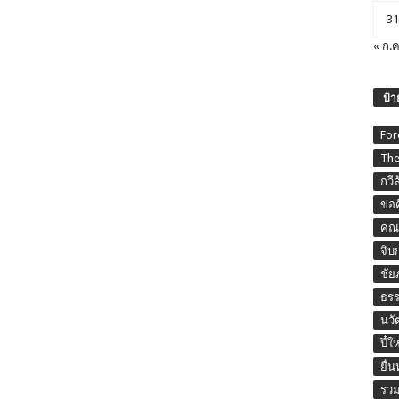
31
« ก.ค
ป้า
For
The
กวี
ขอค
คณะ
จิบ
ชัย
ธร
นวั
ปี๋ใ
ยื่
รวม