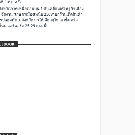
ที่ 3-8 ส.ค.นี้
มจังหวัดภาคเหนือตอนบน 1 ขับเคลื่อนเศรษฐกิจเมือง
 จัดงาน “เกษตรเมืองเหนือ 2569” ยกร้านเด็ดสินค้า
รปลอดภัย 3. จังหวัด มาให้เลือกจุใจ ณ เซ็นทรัล
ใหม่ แอร์พอร์ต 25-29 ก.ค. นี้!
CEBOOK