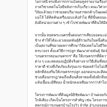
โอกาสนี้ ทรงฟังการกราบบังคมทูลรายงานเรื่อ
ภาควิชาเทคโนโลยีหลังการเก็บเกี่ยว คณะวิศว
วิจัยแล้วพบว่าช่วยลดปริมาณสารตกค้างในผลผล
แม่โจ้ ได้คิดค้นเครื่องอบแห้งลำไย ที่มีขั้นต
ยังมีหน่วยงานต่าง ๆ เข้าไปช่วยพัฒนาที่ดินให้
จากนั้น ทอดพระเนตรขั้นตอนการเสียบยอดมะม่
ข้าง ทำให้ได้มะม่วงยอดพันธุ์ดีรวมกันในหนึ่งต้
เป็นสถานที่ขยายผลการศึกษาวิจัยเทคโนโลยีว
ครบวงจร ตั้งแต่วิธีการปลูก พัฒนาสายพันธุ์ จั
“เกษตรกรสอนเกษตรกร” คือ ให้เกษตรกรที่มีควา
ต่าง ๆ และทดลองปฏิบัติจริงต่างจากวิธีเดิมที่ส
ราคาดี ช่วงที่เกิดภัยแล้งรุนแรง ช่อผลลำไยไม่เสี
หลักที่ส่งเสริมให้เกษตรกรปลูก ออกดอกและติด
ช่วงเดือนกรกฎาคมถึงเดือนสิงหาคมทั้งยังมีก
แห้งเนื้อจะมีสีทอง น้ำหนักคงเหลือมากกว่าลำไยพั
โครงการพัฒนาที่ดินมูลนิธิชัยพัฒนา บ้านดอยก
ใกล้เคียง เกิดเป็นโครงการสำคัญ เช่น โครงกา
สหกรณ์การเกษตรบ้านโรงวัว จำกัด อำเภอจอมทอ