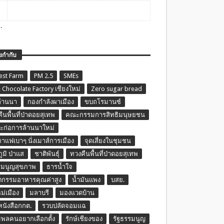
.
ยกำกับ
est Farm
PM 2.5
SMEs
 Chocolate Factory เชียงใหม่
Zero sugar bread
ล้านนา
กองกำลังผาเมือง
ขบถโรมานซ์
ืนพื้นที่ป่าดอยสุเทพ
คณะกรรมการสิทธิมนุษยชน
ก่อการล้านนาใหม่
กาแฟเบาๆ นั่งเมาส์การเมือง
จุดเสี่ยงในชุมชน
ภูมิ ป่าแส
ชาติพันธุ์
ทวงคืนพื้นที่ป่าดอยสุเทพ
รมนูญสุขภาพ
ธารน้ำใจ
ตกรรมอาหารคุณค่าสูง
น้ำมันแพง
บสย.
หม่เมือง
มลาบรี
มองแวดบ้าน
นหนังสือกกต.
รวบปลัดจอมแฉ
พลคนอยากเลือกตั้ง
รักษ์เชียงของ
รัฐธรรมนูญ