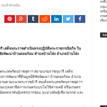
ลงพื้น
,
รอบรั้วทั่วเหนือ
กลุ่
เหนือ
เกษต
เชียง
FA
ี เสด็จพระราชดำเนินทรงปฏิบัติพระราชกรณียกิจ ใน
นิธิชัยพัฒนาบ้านดอยก้อม ตำบลบ้านโฮ่ง อำเภอบ้านโฮ่ง
เด็จพระเทพรัตนราชสุดาฯ สยามบรมราชกุมารี เสด็จ
ารพัฒนาที่ดินมูลนิธิชัยพัฒนา บ้านดอยก้อม อำเภอ
ำเนินงานตามแนวพระราชดำริ สมเด็จพระเทพรัตนราชสุดาฯ
้เป็นแปลงสาธิตการเกษตรแบบไม่ใช้สารเคมี หรือเกษตร
น น้อยหน่าพันธุ์เพชรปากช่อง, มะม่วงพันธุ์เขียวมรกต และ