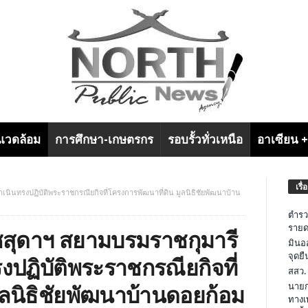
งแวดล้อม
การศึกษา-เกษตรกร
รอบรั้วทั่วเหนือ
อาเซียน 
เรื่
ินทรงปฏิบัติพระราชกรณียกิจที่โครงการพัฒนาที่ดิน มูลนิธิชัยพัฒนาบ้าน
ตำรว
รายด
สุดาฯ สยามบรมราชกุมารี
มินอ
จุดย
ปฏิบัติพระราชกรณียกิจที่
สสว.
นายก
ูลนิธิชัยพัฒนาบ้านดอยก้อม
ทางเ