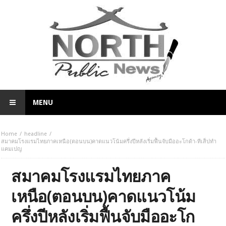
MENU
Home
headline
สมาคมโรงแรมไทยภาคเหนือ(ตอนบน)คาดแนวโน้มครึ่งปีหลังเริ่มฟื้นจับมืออะโกด้า-ทีเส็ปทำ
แคมเปญ
สมาคมโรงแรมไทยภาค
เหนือ(ตอนบน)คาดแนวโน้ม
ครึ่งปีหลังเริ่มฟื้นจับมืออะโก