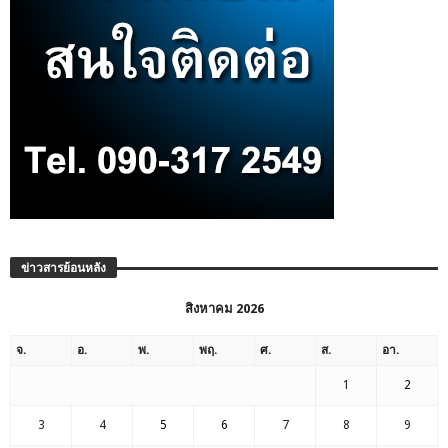
ข่าวสารย้อนหลัง
สิงหาคม 2026
จ.
อ.
พ.
พฤ.
ศ.
ส.
อา.
1
2
3
4
5
6
7
8
9