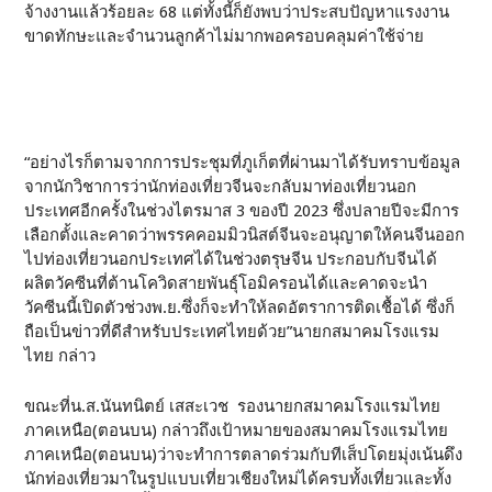
จ้างงานแล้วร้อยละ 68 แต่ทั้งนี้ก็ยังพบว่าประสบปัญหาแรงงาน
ขาดทักษะและจำนวนลูกค้าไม่มากพอครอบคลุมค่าใช้จ่าย
“อย่างไรก็ตามจากการประชุมที่ภูเก็ตที่ผ่านมาได้รับทราบข้อมูล
จากนักวิชาการว่านักท่องเที่ยวจีนจะกลับมาท่องเที่ยวนอก
ประเทศอีกครั้งในช่วงไตรมาส 3 ของปี 2023 ซึ่งปลายปีจะมีการ
เลือกตั้งและคาดว่าพรรคคอมมิวนิสต์จีนจะอนุญาตให้คนจีนออก
ไปท่องเที่ยวนอกประเทศได้ในช่วงตรุษจีน ประกอบกับจีนได้
ผลิตวัคซีนที่ต้านโควิดสายพันธุ์โอมิครอนได้และคาดจะนำ
วัคซีนนี้เปิดตัวช่วงพ.ย.ซึ่งก็จะทำให้ลดอัตราการติดเชื้อได้ ซึ่งก็
ถือเป็นข่าวที่ดีสำหรับประเทศไทยด้วย”นายกสมาคมโรงแรม
ไทย กล่าว
ขณะที่น.ส.นันทนิตย์ เสสะเวช รองนายกสมาคมโรงแรมไทย
ภาคเหนือ(ตอนบน) กล่าวถึงเป้าหมายของสมาคมโรงแรมไทย
ภาคเหนือ(ตอนบน)ว่าจะทำการตลาดร่วมกับทีเส็ปโดยมุ่งเน้นดึง
นักท่องเที่ยวมาในรูปแบบเที่ยวเชียงใหม่ได้ครบทั้งเที่ยวและทั้ง