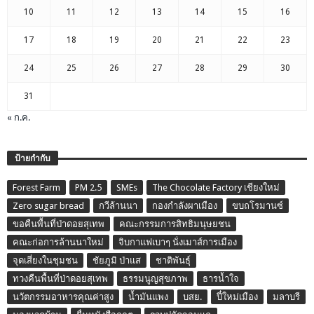
10
11
12
13
14
15
16
17
18
19
20
21
22
23
24
25
26
27
28
29
30
31
« ก.ค.
ป้ายกำกับ
Forest Farm
PM 2.5
SMEs
The Chocolate Factory เชียงใหม่
Zero sugar bread
กวีล้านนา
กองกำลังผาเมือง
ขบถโรมานซ์
ขอคืนพื้นที่ป่าดอยสุเทพ
คณะกรรมการสิทธิมนุษยชน
คณะก่อการล้านนาใหม่
จิบกาแฟเบาๆ นั่งเมาส์การเมือง
จุดเสี่ยงในชุมชน
ชัยภูมิ ป่าแส
ชาติพันธุ์
ทวงคืนพื้นที่ป่าดอยสุเทพ
ธรรมนูญสุขภาพ
ธารน้ำใจ
นวัตกรรมอาหารคุณค่าสูง
น้ำมันแพง
บสย.
ปี๋ใหม่เมือง
มลาบรี