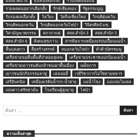
มองแวดบ้าน
ยื่นหนังสือกกต.
รวบปลัดจอมแฉ
รวมพลคนอยากเลือกตั้ง
รักษ์เชียงของ
รัฐธรรมนูญ
รับรองผลเลือกตั้ง
วังเวียง
วัดจีนเชียงใหม่
วิกฤติฝุ่นควัน
วิกฤติหมอกควัน
วิกฤติหมอกควันไฟป่า
วิจิตรศิลป์ มช.
วิสามัญฆาตกรรม
สภากาแฟ
สสส.สำนัก 3
สสส.สำนัก 5
สสส.สำนัก 6
สังคมสุขภาวะ
สารพิษจากเหมืองแร่ปนเปื้อนแม่น้ำ
สิ้นแสงดาว
สื่อสร้างสรรค์
หมอกควันไฟป่า
หัวคิวบัตรชมพู
เครือข่ายขอคืนพื้นที่ป่าดอยสุเทพ
เครือข่ายประชาชนปกป้องแม่น้ำ
เครือข่ายเยาวชนต้นกล้าชนเผ่าพื้นเมือง
เผด็จการ
เยาวชนนักกิจกรรมลาหู่
เล่งเน่ยยี่
เวทีวิชาการไม่ใช่ค่ายทหาร
เสรีอินทนิล
เหมืองแร่ต้นน้ำกก-น้ำสาย
แม่น้ำโขง
แม่แจ่มโมเดล
แสงดาว ศรัทธามั่น
โรงเรียนผู้สูงอายุ
ไฟป่า
ความเห็นล่าสุด