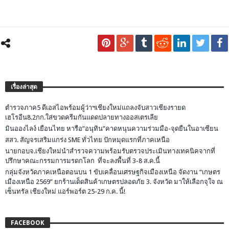
เรื่องล่าสุด
ตำรวจภาค5 ดีเอสไอพร้อมผู้ว่าฯเชียงใหม่แถลงจับสาวเชียงรายด
เฮโรอีน8.2กก.ใส่ขวดครีมกันแดดปลายทางออสเตรเลีย
มินอองไลง์ เยือนไทย หารือ”อนุทิน”คาดหนุนความร่วมมือ-จุดยืนในอาเซียน
สสว. สัญจรเสริมแกร่ง SME ทั่วไทย ปักหมุดแรกที่ภาคเหนือ
นายกอบจ.เชียงใหม่นำสำรวจความพร้อมรับตรวจประเมินทางเทคนิคจากที่
ปรึกษาคณะกรรมการมรดกโลก ที่จะลงพื้นที่ 3-8 ส.ค.นี้
กลุ่มจังหวัดภาคเหนือตอนบน 1 ขับเคลื่อนเศรษฐกิจเมืองเหนือ จัดงาน “เกษตร
เมืองเหนือ 2569” ยกร้านเด็ดสินค้าเกษตรปลอดภัย 3. จังหวัด มาให้เลือกจุใจ ณ
เซ็นทรัล เชียงใหม่ แอร์พอร์ต 25-29 ก.ค. นี้!
FACEBOOK