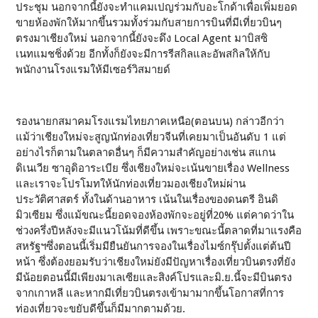
ประชุม นอกจากนี้ยังจะทำแคมเปญร่วมกับอะโกด้าเพื่อเพิ่มยอด
ขายห้องพักให้มากขึ้นรวมทั้งร่วมกับสายการบินที่มีเที่ยวบินๆ
ตรงมาเชียงใหม่ นอกจากนี้ยังจะดึง Local Agent มาบิสซิ
เนทแมชชิ่งด้วย อีกทั้งก็ยังจะมีการรีสกิลและอัพสกิลให้กับ
พนักงานโรงแรมให้มีเซอร์วิสมายด์
รองนายกสมาคมโรงแรมไทยภาคเหนือ(ตอนบน) กล่าวอีกว่า
แม้ว่าเชียงใหม่จะสูญนักท่องเที่ยวจีนที่เคยมาเป็นอันดับ 1 แต่
อย่างไรก็ตามในตลาดอื่นๆ ก็มีความสำคัญอย่างเช่น สแกน
ดิเนเวีย ซาอุดิอาระเบีย ซึ่งเชียงใหม่จะเน้นขายเรื่อง Wellness
และเราจะโปรโมทให้นักท่องเที่ยวมองเชียงใหม่ผ่าน
ประวัติศาสตร์ ทั้งในด้านอาหาร เน้นในเรื่องของดนตรี อินดิ
มิวเซียม ซึ่งแม้ขณะนี้ยอดจองห้องพักจะอยู่ที่20% แต่คาดว่าใน
ช่วงครึ่งปีหลังจะมีแนวโน้มที่ดีขึ้น เพราะขณะนี้ตลาดที่มาแรงคือ
สหรัฐฯซึ่งตอนนี้เริ่มมียืนยันการจองในเรื่องไมซ์กรุ๊ปตั้งแต่ต้นปี
หน้า ซึ่งต้องยอมรับว่าเชียงใหม่ยังมีปัญหาเรื่องเที่ยวบินตรงที่ยัง
มีน้อยตอนนี้มีเพียงมาเลเซียและสิงค์โปรและมิ.ย.นี้จะมีบินตรง
จากเกาหลี และหากมีเที่ยวบินตรงเข้ามามากขึ้นโอกาสที่การ
ท่องเที่ยวจะขยับดีขึ้นก็มีมากตามด้วย.