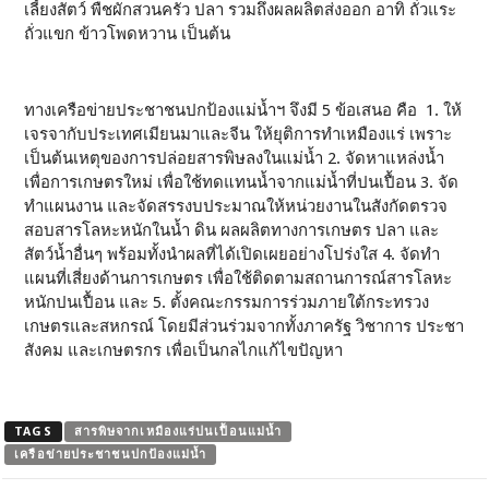
เลี้ยงสัตว์ พืชผักสวนครัว ปลา รวมถึงผลผลิตส่งออก อาทิ ถั่วแระ
ถั่วแขก ข้าวโพดหวาน เป็นต้น
ทางเครือข่ายประชาชนปกป้องแม่น้ำฯ จึงมี 5 ข้อเสนอ คือ 1. ให้
เจรจากับประเทศเมียนมาและจีน ให้ยุติการทำเหมืองแร่ เพราะ
เป็นต้นเหตุของการปล่อยสารพิษลงในแม่น้ำ 2. จัดหาแหล่งน้ำ
เพื่อการเกษตรใหม่ เพื่อใช้ทดแทนน้ำจากแม่น้ำที่ปนเปื้อน 3. จัด
ทำแผนงาน และจัดสรรงบประมาณให้หน่วยงานในสังกัดตรวจ
สอบสารโลหะหนักในน้ำ ดิน ผลผลิตทางการเกษตร ปลา และ
สัตว์น้ำอื่นๆ พร้อมทั้งนำผลที่ได้เปิดเผยอย่างโปร่งใส 4. จัดทำ
แผนที่เสี่ยงด้านการเกษตร เพื่อใช้ติดตามสถานการณ์สารโลหะ
หนักปนเปื้อน และ 5. ตั้งคณะกรรมการร่วมภายใต้กระทรวง
เกษตรและสหกรณ์ โดยมีส่วนร่วมจากทั้งภาครัฐ วิชาการ ประชา
สังคม และเกษตรกร เพื่อเป็นกลไกแก้ไขปัญหา
TAGS
สารพิษจากเหมืองแร่ปนเปื้อนแม่น้ำ
เครือข่ายประชาชนปกป้องแม่น้ำ