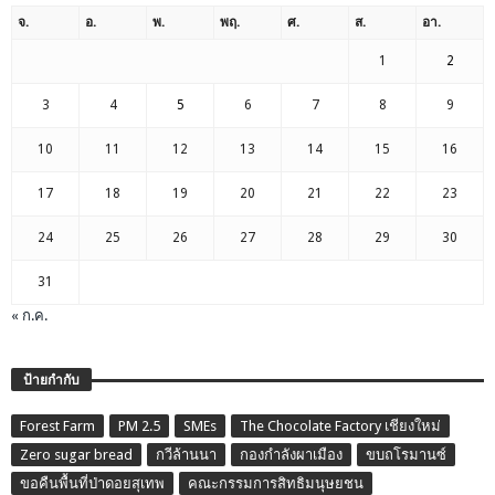
จ.
อ.
พ.
พฤ.
ศ.
ส.
อา.
1
2
3
4
5
6
7
8
9
10
11
12
13
14
15
16
17
18
19
20
21
22
23
24
25
26
27
28
29
30
31
« ก.ค.
ป้ายกำกับ
Forest Farm
PM 2.5
SMEs
The Chocolate Factory เชียงใหม่
Zero sugar bread
กวีล้านนา
กองกำลังผาเมือง
ขบถโรมานซ์
ขอคืนพื้นที่ป่าดอยสุเทพ
คณะกรรมการสิทธิมนุษยชน