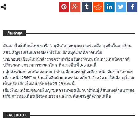
เรื่องล่าสุด
มินอองไลง์ เยือนไทย หารือ”อนุทิน”คาดหนุนความร่วมมือ-จุดยืนในอาเซียน
สสว. สัญจรเสริมแกร่ง SME ทั่วไทย ปักหมุดแรกที่ภาคเหนือ
นายกอบจ.เชียงใหม่นำสำรวจความพร้อมรับตรวจประเมินทางเทคนิคจากที่
ปรึกษาคณะกรรมการมรดกโลก ที่จะลงพื้นที่ 3-8 ส.ค.นี้
กลุ่มจังหวัดภาคเหนือตอนบน 1 ขับเคลื่อนเศรษฐกิจเมืองเหนือ จัดงาน “เกษตร
เมืองเหนือ 2569” ยกร้านเด็ดสินค้าเกษตรปลอดภัย 3. จังหวัด มาให้เลือกจุใจ ณ
เซ็นทรัล เชียงใหม่ แอร์พอร์ต 25-29 ก.ค. นี้!
เชียงใหม่ เตรียมจัดงานใหญ่ “มหกรรมท่องเที่ยวชาติพันธุ์ สีสันแห่งล้านนา” ส่ง
เสริมการท่องเที่ยวเชิงวัฒนธรรม และกระตุ้นเศรษฐกิจภาคเหนือ
FACEBOOK