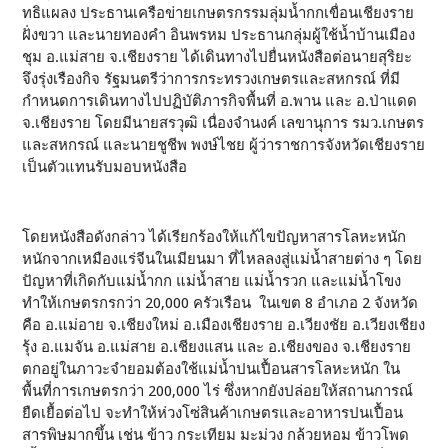
ทธิแผลง ประธานเครือข่ายเกษตรกรรมลุ่มน้ำกกเขื่อนเชียงราย
ฝั่งขวา และนายทองคำ อินพรหม ประธานกลุ่มผู้ใช้น้ำบ้านเมือง
ชุม อ.แม่สาย จ.เชียงราย ได้เดินทางไปยื่นหนังสือต่อนายสุริยะ
จึงรุ่งเรืองกิจ รัฐมนตรีว่าการกระทรวงเกษตรและสหกรณ์ ที่มี
กำหนดการเดินทางไปปฏิบัติภารกิจพื้นที่ อ.พาน และ อ.ป่าแดด
จ.เชียงราย โดยมีนายสรวุฒิ เนื่องจำนงค์ เลขานุการ รมว.เกษตร
และสหกรณ์ และนายชูชีพ พงษ์ไชย ผู้ว่าราชการจังหวัดเชียงราย
เป็นตัวแทนรับมอบหนังสือ
โดยหนังสือดังกล่าว ได้เรียกร้องให้แก้ไขปัญหาสารโลหะหนัก
หนักจากเหมืองแร่จีนในเมียนมา ที่ไหลลงสู่แม่น้ำสายต่าง ๆ โดย
ปัญหาที่เกิดกับแม่น้ำกก แม่น้ำสาย แม่น้ำรวก และแม่น้ำโขง
ทำให้เกษตรกรกว่า 20,000 ครัวเรือน ในเขต 8 อำเภอ 2 จังหวัด
คือ อ.แม่อาย จ.เชียงใหม่ อ.เมืองเชียงราย อ.เวียงชัย อ.เวียงเชียง
รุ้ง อ.แมจัน อ.แม่สาย อ.เชียงแสน และ อ.เชียงของ จ.เชียงราย
ตกอยู่ในภาวะจำยอมต้องใช้แม่น้ำปนเปื้อนสารโลหะหนัก ใน
พื้นที่การเกษตรกว่า 200,000 ไร่ ซึ่งหากยังปล่อยให้สถานการณ์
ยืดเยื้อต่อไป จะทำให้ห่วงโซ่สินค้าเกษตรและอาหารปนเปื้อน
สารพิษมากขึ้น เช่น ข้าว กระเทียม มะม่วง กล้วยหอม ข้าวโพด