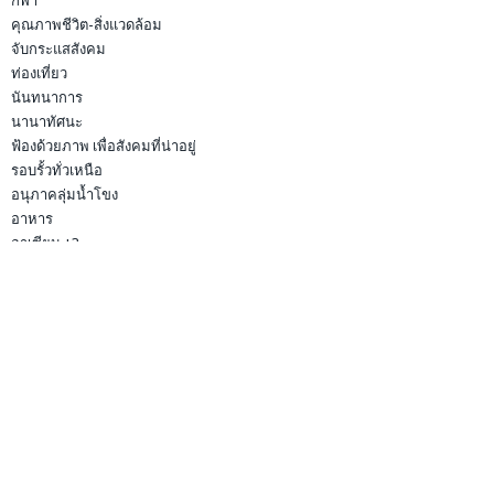
กีฬา
คุณภาพชีวิต-สิ่งแวดล้อม
จับกระแสสังคม
ท่องเที่ยว
นันทนาการ
นานาทัศนะ
ฟ้องด้วยภาพ เพื่อสังคมที่น่าอยู่
รอบรั้วทั่วเหนือ
อนุภาคลุ่มน้ำโขง
อาหาร
อาเซียน +3
เศรษฐกิจ
นิยาม
เข้าสู่ระบบ
เข้าฟีด
แสดงความเห็นฟีด
WordPress.org