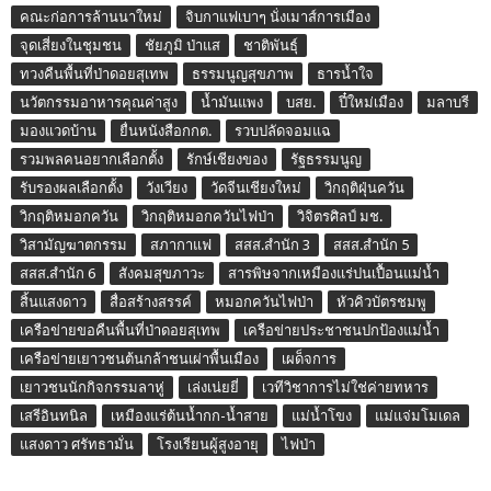
คณะก่อการล้านนาใหม่
จิบกาแฟเบาๆ นั่งเมาส์การเมือง
จุดเสี่ยงในชุมชน
ชัยภูมิ ป่าแส
ชาติพันธุ์
ทวงคืนพื้นที่ป่าดอยสุเทพ
ธรรมนูญสุขภาพ
ธารน้ำใจ
นวัตกรรมอาหารคุณค่าสูง
น้ำมันแพง
บสย.
ปี๋ใหม่เมือง
มลาบรี
มองแวดบ้าน
ยื่นหนังสือกกต.
รวบปลัดจอมแฉ
รวมพลคนอยากเลือกตั้ง
รักษ์เชียงของ
รัฐธรรมนูญ
รับรองผลเลือกตั้ง
วังเวียง
วัดจีนเชียงใหม่
วิกฤติฝุ่นควัน
วิกฤติหมอกควัน
วิกฤติหมอกควันไฟป่า
วิจิตรศิลป์ มช.
วิสามัญฆาตกรรม
สภากาแฟ
สสส.สำนัก 3
สสส.สำนัก 5
สสส.สำนัก 6
สังคมสุขภาวะ
สารพิษจากเหมืองแร่ปนเปื้อนแม่น้ำ
สิ้นแสงดาว
สื่อสร้างสรรค์
หมอกควันไฟป่า
หัวคิวบัตรชมพู
เครือข่ายขอคืนพื้นที่ป่าดอยสุเทพ
เครือข่ายประชาชนปกป้องแม่น้ำ
เครือข่ายเยาวชนต้นกล้าชนเผ่าพื้นเมือง
เผด็จการ
เยาวชนนักกิจกรรมลาหู่
เล่งเน่ยยี่
เวทีวิชาการไม่ใช่ค่ายทหาร
เสรีอินทนิล
เหมืองแร่ต้นน้ำกก-น้ำสาย
แม่น้ำโขง
แม่แจ่มโมเดล
แสงดาว ศรัทธามั่น
โรงเรียนผู้สูงอายุ
ไฟป่า