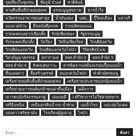
จุดเสี่ยงในชุมชน
ชัยภูมิ ป่าแส
ชาติพันธุ์
ทวงคืนพื้นที่ป่าดอยสุเทพ
ธรรมนูญสุขภาพ
ธารน้ำใจ
นวัตกรรมอาหารคุณค่าสูง
น้ำมันแพง
บสย.
ปี๋ใหม่เมือง
มลาบรี
มองแวดบ้าน
ยื่นหนังสือกกต.
รวบปลัดจอมแฉ
รวมพลคนอยากเลือกตั้ง
รักษ์เชียงของ
รัฐธรรมนูญ
รับรองผลเลือกตั้ง
วังเวียง
วัดจีนเชียงใหม่
วิกฤติฝุ่นควัน
วิกฤติหมอกควัน
วิกฤติหมอกควันไฟป่า
วิจิตรศิลป์ มช.
วิสามัญฆาตกรรม
สภากาแฟ
สสส.สำนัก 3
สสส.สำนัก 5
สสส.สำนัก 6
สังคมสุขภาวะ
สารพิษจากเหมืองแร่ปนเปื้อนแม่น้ำ
สิ้นแสงดาว
สื่อสร้างสรรค์
หมอกควันไฟป่า
หัวคิวบัตรชมพู
เครือข่ายขอคืนพื้นที่ป่าดอยสุเทพ
เครือข่ายประชาชนปกป้องแม่น้ำ
เครือข่ายเยาวชนต้นกล้าชนเผ่าพื้นเมือง
เผด็จการ
เยาวชนนักกิจกรรมลาหู่
เล่งเน่ยยี่
เวทีวิชาการไม่ใช่ค่ายทหาร
เสรีอินทนิล
เหมืองแร่ต้นน้ำกก-น้ำสาย
แม่น้ำโขง
แม่แจ่มโมเดล
แสงดาว ศรัทธามั่น
โรงเรียนผู้สูงอายุ
ไฟป่า