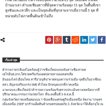
เร่งด่วน เนื่องจากตรวจพบจุดความร้อน 65 จุด โดยเฉพาะพื้นที่
บ้านนาเลา ตำบลเชียงดาวที่มีจุดความร้อนพุ่ง 15 จุด ในพื้นที่เขา
สูงชันและเหวลึก และเป็นจุดเดิมที่ลุกลามจากเมื่อวานนี้ 5 จุด ที่
หน่วยดับไฟภาคพื้นดินเข้าไม่ถึง
เรื่องล่าสุด
ตำรวจภาค5 ดีเอสไอพร้อมผู้ว่าฯเชียงใหม่แถลงจับสาวเชียงรายด
เฮโรอีน8.2กก.ใส่ขวดครีมกันแดดปลายทางออสเตรเลีย
มินอองไลง์ เยือนไทย หารือ”อนุทิน”คาดหนุนความร่วมมือ-จุดยืนในอาเซียน
สสว. สัญจรเสริมแกร่ง SME ทั่วไทย ปักหมุดแรกที่ภาคเหนือ
นายกอบจ.เชียงใหม่นำสำรวจความพร้อมรับตรวจประเมินทางเทคนิคจากที่
ปรึกษาคณะกรรมการมรดกโลก ที่จะลงพื้นที่ 3-8 ส.ค.นี้
กลุ่มจังหวัดภาคเหนือตอนบน 1 ขับเคลื่อนเศรษฐกิจเมืองเหนือ จัดงาน “เกษตร
เมืองเหนือ 2569” ยกร้านเด็ดสินค้าเกษตรปลอดภัย 3. จังหวัด มาให้เลือกจุใจ ณ