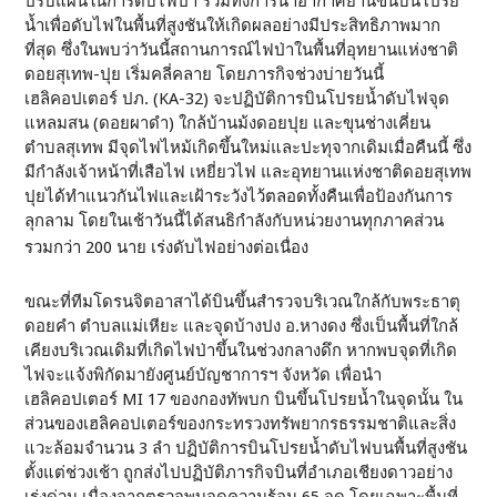
ปรับแผนในการดับไฟป่า รวมทั้งการนำอากาศยานขึ้นบินโปรย
น้ำเพื่อดับไฟในพื้นที่สูงชันให้เกิดผลอย่างมีประสิทธิภาพมาก
ที่สุด ซึ่งในพบว่าวันนี้สถานการณ์ไฟป่าในพื้นที่อุทยานแห่งชาติ
ดอยสุเทพ-ปุย เริ่มคลี่คลาย โดยภารกิจช่วงบ่ายวันนี้
เฮลิคอปเตอร์ ปภ. (KA-32) จะปฏิบัติการบินโปรยน้ำดับไฟจุด
แหลมสน (ดอยผาดำ) ใกล้บ้านม้งดอยปุย และขุนช่างเคี่ยน
ตำบลสุเทพ มีจุดไฟไหม้เกิดขึ้นใหม่และปะทุจากเดิมเมื่อคืนนี้ ซึ่ง
มีกำลังเจ้าหน้าที่เสือไฟ เหยี่ยวไฟ และอุทยานแห่งชาติดอยสุเทพ
ปุยได้ทำแนวกันไฟและเฝ้าระวังไว้ตลอดทั้งคืนเพื่อป้องกันการ
ลุกลาม โดยในเช้าวันนี้ได้สนธิกำลังกับหน่วยงานทุกภาคส่วน
รวมกว่า 200 นาย เร่งดับไฟอย่างต่อเนื่อง
ขณะที่ทีมโดรนจิตอาสาได้บินขึ้นสำรวจบริเวณใกล้กับพระธาตุ
ดอยคำ ตำบลแม่เหียะ และจุดบ้างปง อ.หางดง ซึ่งเป็นพื้นที่ใกล้
เคียงบริเวณเดิมที่เกิดไฟป่าขึ้นในช่วงกลางดึก หากพบจุดที่เกิด
ไฟจะแจ้งพิกัดมายังศูนย์บัญชาการฯ จังหวัด เพื่อนำ
เฮลิคอปเตอร์ MI 17 ของกองทัพบก บินขึ้นโปรยน้ำในจุดนั้น ใน
ส่วนของเฮลิคอปเตอร์ของกระทรวงทรัพยากรธรรมชาติและสิ่ง
แวะล้อมจำนวน 3 ลำ ปฏิบัติการบินโปรยน้ำดับไฟบนพื้นที่สูงชัน
ตั้งแต่ช่วงเช้า ถูกส่งไปปฏิบัติภารกิจบินที่อำเภอเชียงดาวอย่าง