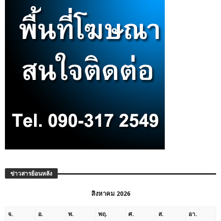
ข่าวสารย้อนหลัง
สิงหาคม 2026
จ.
อ.
พ.
พฤ.
ศ.
ส.
อา.