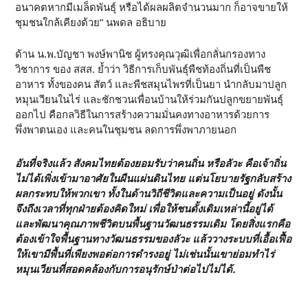
อนาคตหากมีเมล็ดพันธุ์ หรือได้ผลผลิตจำนวนมาก ก็อาจขายให้
ชุมชนใกล้เคียงด้วย” นพดล อธิบาย
ด้าน น.พ.บัญชา พงษ์พานิช ผู้ทรงคุณวุฒิเพื่อกลั่นกรองทาง
วิชาการ ของ สสส. ย้ำว่า วิธีการเก็บพันธุ์พืชท้องถิ่นที่เป็นพืช
อาหาร ทั้งของคน สัตว์ และพืชสมุนไพรที่เป็นยา นำกลับมาปลูก
หมุนเวียนในไร่ และชักชวนเพื่อนบ้านให้ร่วมกันปลูกขยายพันธุ์
ออกไป คือกลวิธีในการสร้างความมั่นคงทางอาหารด้วยการ
พึ่งพาตนเอง และคนในชุมชน ลดการพึ่งพาภายนอก
อันที่จริงแล้ว สังคมไทยต้องยอมรับว่าคนถิ่น หรือลัวะ คือเจ้าถิ่น
ไม่ได้เพิ่งเข้ามาอาศัยในผืนแผ่นดินไทย แต่นโยบายรัฐกลับสร้าง
ผลกระทบให้พวกเขา ทั้งในด้านวิถีชีวิตและความเป็นอยู่ ดังนั้น
จึงถึงเวลาที่ทุกฝ่ายต้องคิดใหม่ เพื่อให้ชนดั้งเดิมเหล่านี้อยู่ได้
และพัฒนาคุณภาพชีวิตบนพื้นฐานวัฒนธรรมเดิม โดยสิ่งแรกคือ
ต้องเข้าใจพื้นฐานทางวัฒนธรรมของลัวะ แล้ววางระบบที่เอื้อเฟื้อ
ให้เขามีพื้นที่เพียงพอต่อการดำรงอยู่ ไม่เช่นนั้นเขาย่อมทำไร่
หมุนเวียนที่สอดคล้องกับการอนุรักษ์ป่าต่อไปไม่ได้.