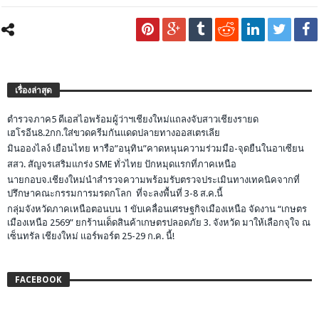
เรื่องล่าสุด
ตำรวจภาค5 ดีเอสไอพร้อมผู้ว่าฯเชียงใหม่แถลงจับสาวเชียงรายด
เฮโรอีน8.2กก.ใส่ขวดครีมกันแดดปลายทางออสเตรเลีย
มินอองไลง์ เยือนไทย หารือ”อนุทิน”คาดหนุนความร่วมมือ-จุดยืนในอาเซียน
สสว. สัญจรเสริมแกร่ง SME ทั่วไทย ปักหมุดแรกที่ภาคเหนือ
นายกอบจ.เชียงใหม่นำสำรวจความพร้อมรับตรวจประเมินทางเทคนิคจากที่
ปรึกษาคณะกรรมการมรดกโลก ที่จะลงพื้นที่ 3-8 ส.ค.นี้
กลุ่มจังหวัดภาคเหนือตอนบน 1 ขับเคลื่อนเศรษฐกิจเมืองเหนือ จัดงาน “เกษตร
เมืองเหนือ 2569” ยกร้านเด็ดสินค้าเกษตรปลอดภัย 3. จังหวัด มาให้เลือกจุใจ ณ
เซ็นทรัล เชียงใหม่ แอร์พอร์ต 25-29 ก.ค. นี้!
FACEBOOK