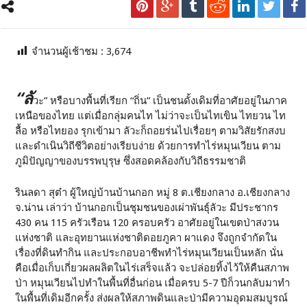
จำนวนผู้เช้าชม :
3,674
“ลั
วะ” หรือบางพื้นที่เรียก “ถิ่น” เป็นชนดั้งเดิมที่อาศัยอยู่ในภาค
เหนือของไทย แต่เมื่อกลุ่มคนไท ไม่ว่าจะเป็นไทเขิน ไทยวน ไท
ลื้อ หรือไทยอง รุกเข้ามา ลัวะก็ถอยร่นไปเรื่อยๆ ตามวิสัยรักสงบ
และดำเนินวิถีชีวิตอย่างเรียบง่าย ด้วยการทำไร่หมุนเวียน ตาม
ภูมิปัญญาของบรรพบุรุษ ซึ่งสอดคล้องกับวิถีธรรมชาติ
รินลดา สุต๋า ผู้ใหญ่บ้านบ้านกอก หมู่ 8 ต.เชียงกลาง อ.เชียงกลาง
จ.น่าน เล่าว่า บ้านกอกเป็นชุมชนของเผ่าพันธุ์ลัวะ มีประชากร
430 คน 115 ครัวเรือน 120 ครอบครัว อาศัยอยู่ในเขตป่าสงวน
แห่งชาติ และอุทยานแห่งชาติดอยภูคา ผาแดง จึงถูกจำกัดใน
เรื่องที่ดินทำกิน และประกอบอาชีพทำไร่หมุนเวียนเป็นหลัก นั่น
คือเมื่อเก็บเกี่ยวผลผลิตในไร่เสร็จแล้ว จะปล่อยทิ้งไว้ให้คืนสภาพ
ป่า หมุนเวียนไปทำในพื้นที่อื่นก่อน เมื่อครบ 5-7 ปีก็วนกลับมาทำ
ในพื้นที่เดิมอีกครั้ง ส่งผลให้สภาพดินและป่ามีความอุดมสมบูรณ์