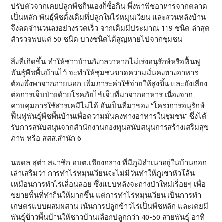
ปรับตัวจากเคยปลูกพืชกินเองก็ซื้อกิน พึ่งพาพืชอาหารจากตลาด
เป็นหลัก พันธุ์พืชดั้งเดิมที่ปลูกในไร่หมุนเวียน และสวนหลังบ้าน
จึงลดจำนวนลงอย่างรวดเร็ว จากเดิมมีประมาณ 119 ชนิด ล่าสุด
สำรวจพบแค่ 50 ชนิด บางชนิดได้สูญหายไปจากชุมชน
สิ่งที่เกิดขึ้น ทำให้ชาวบ้านกังวลว่าหากไม่เร่งอนุรักษ์หรือฟื้นฟู
พันธุ์พืชพื้นบ้านไว้ จะทำให้ชุมชนขาดความมั่นคงทางอาหาร
ต้องพึ่งพาจากภายนอก เพิ่มภาระค่าใช้จ่ายให้สูงขึ้น และยังเสี่ยง
ต่อการเจ็บป่วยด้วยโรคภัยไข้เจ็บที่มาจากอาหาร เนื่องจาก
ควบคุมการใช้สารเคมีไม่ได้ อันเป็นที่มาของ “โครงการอนุรักษ์
ฟื้นฟูพันธุ์พืชพื้นบ้านเพื่อความมั่นคงทางอาหารในชุมชน“ ซึ่งได้
รับการสนับสนุนจากสำนักงานกองทุนสนับสนุนการสร้างเสริมสุข
ภาพ หรือ สสส.สำนัก 6
นพดล สุต๋า สมาชิก อบต.เชียงกลาง ที่มีภูมิลำเนาอยู่ในบ้านกอก
เล่าเสริมว่า การทำไร่หมุนเวียนจะไม่มีวันทำให้ภูเขาหัวโล้น
เหมือนการทำไร่เลื่อนลอย ซึ่งแบบหลังจะถางป่าใหม่เรื่อยๆ เพื่อ
ขยายพื้นที่ทำกินให้มากขึ้น แต่การทำไร่หมุนเวียน เป็นการทำ
เกษตรแบบผสมผสาน เน้นการปลูกข้าวไร่เป็นพืชหลัก และเคยมี
พันธุ์ข้าวพื้นบ้านให้ชาวบ้านเลือกปลูกกว่า 40-50 สายพันธุ์ อาทิ