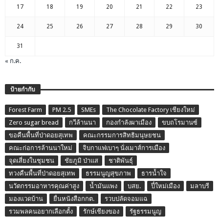
17
18
19
20
21
22
23
24
25
26
27
28
29
30
31
« ก.ค.
ป้ายกำกับ
Forest Farm
PM 2.5
SMEs
The Chocolate Factory เชียงใหม่
Zero sugar bread
กวีล้านนา
กองกำลังผาเมือง
ขบถโรมานซ์
ขอคืนพื้นที่ป่าดอยสุเทพ
คณะกรรมการสิทธิมนุษยชน
คณะก่อการล้านนาใหม่
จิบกาแฟเบาๆ นั่งเมาส์การเมือง
จุดเสี่ยงในชุมชน
ชัยภูมิ ป่าแส
ชาติพันธุ์
ทวงคืนพื้นที่ป่าดอยสุเทพ
ธรรมนูญสุขภาพ
ธารน้ำใจ
นวัตกรรมอาหารคุณค่าสูง
น้ำมันแพง
บสย.
ปี๋ใหม่เมือง
มลาบรี
มองแวดบ้าน
ยื่นหนังสือกกต.
รวบปลัดจอมแฉ
รวมพลคนอยากเลือกตั้ง
รักษ์เชียงของ
รัฐธรรมนูญ