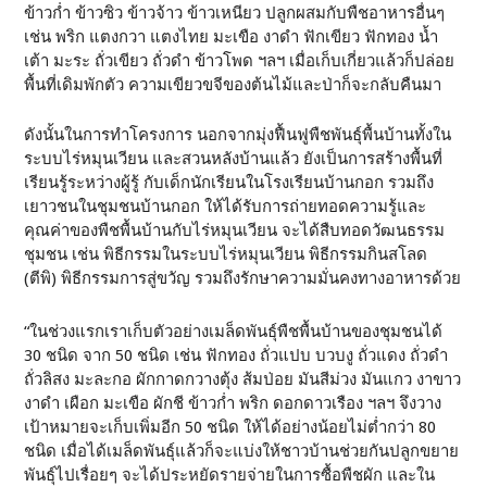
ข้าวก่ำ ข้าวซิว ข้าวจ้าว ข้าวเหนียว ปลูกผสมกับพืชอาหารอื่นๆ
เช่น พริก แตงกวา แตงไทย มะเขือ งาดำ ฟักเขียว ฟักทอง น้ำ
เต้า มะระ ถั่วเขียว ถั่วดำ ข้าวโพด ฯลฯ เมื่อเก็บเกี่ยวแล้วก็ปล่อย
พื้นที่เดิมพักตัว ความเขียวขจีของต้นไม้และป่าก็จะกลับคืนมา
ดังนั้นในการทำโครงการ นอกจากมุ่งฟื้นฟูพืชพันธุ์พื้นบ้านทั้งใน
ระบบไร่หมุนเวียน และสวนหลังบ้านแล้ว ยังเป็นการสร้างพื้นที่
เรียนรู้ระหว่างผู้รู้ กับเด็กนักเรียนในโรงเรียนบ้านกอก รวมถึง
เยาวชนในชุมชนบ้านกอก ให้ได้รับการถ่ายทอดความรู้และ
คุณค่าของพืชพื้นบ้านกับไร่หมุนเวียน จะได้สืบทอดวัฒนธรรม
ชุมชน เช่น พิธีกรรมในระบบไร่หมุนเวียน พิธีกรรมกินสโลด
(ตีพิ) พิธีกรรมการสู่ขวัญ รวมถึงรักษาความมั่นคงทางอาหารด้วย
“ในช่วงแรกเราเก็บตัวอย่างเมล็ดพันธุ์พืชพื้นบ้านของชุมชนได้
30 ชนิด จาก 50 ชนิด เช่น ฟักทอง ถั่วแปบ บวบงู ถั่วแดง ถั่วดำ
ถั่วลิสง มะละกอ ผักกาดกวางตุ้ง ส้มป่อย มันสีม่วง มันแกว งาขาว
งาดำ เผือก มะเขือ ผักชี ข้าวก่ำ พริก ดอกดาวเรือง ฯลฯ จึงวาง
เป้าหมายจะเก็บเพิ่มอีก 50 ชนิด ให้ได้อย่างน้อยไม่ต่ำกว่า 80
ชนิด เมื่อได้เมล็ดพันธุ์แล้วก็จะแบ่งให้ชาวบ้านช่วยกันปลูกขยาย
พันธุ์ไปเรื่อยๆ จะได้ประหยัดรายจ่ายในการซื้อพืชผัก และใน