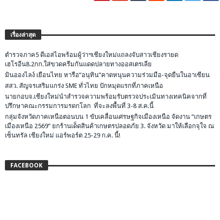
เรื่องล่าสุด
ตำรวจภาค5 ดีเอสไอพร้อมผู้ว่าฯเชียงใหม่แถลงจับสาวเชียงรายด
เฮโรอีน8.2กก.ใส่ขวดครีมกันแดดปลายทางออสเตรเลีย
มินอองไลง์ เยือนไทย หารือ”อนุทิน”คาดหนุนความร่วมมือ-จุดยืนในอาเซียน
สสว. สัญจรเสริมแกร่ง SME ทั่วไทย ปักหมุดแรกที่ภาคเหนือ
นายกอบจ.เชียงใหม่นำสำรวจความพร้อมรับตรวจประเมินทางเทคนิคจากที่
ปรึกษาคณะกรรมการมรดกโลก ที่จะลงพื้นที่ 3-8 ส.ค.นี้
กลุ่มจังหวัดภาคเหนือตอนบน 1 ขับเคลื่อนเศรษฐกิจเมืองเหนือ จัดงาน “เกษตร
เมืองเหนือ 2569” ยกร้านเด็ดสินค้าเกษตรปลอดภัย 3. จังหวัด มาให้เลือกจุใจ ณ
เซ็นทรัล เชียงใหม่ แอร์พอร์ต 25-29 ก.ค. นี้!
FACEBOOK