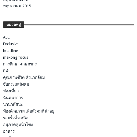
พฤษภาคม 2015
หมวดหมู่
AEC
Exclusive
headline
mekong focus
การศึกษา-เกษตรกร
กีฬา
คุณภาพชีวิต-สิ่งแวดล้อม
จับกระแสสังคม
ท่องเที่ยว
นันทนาการ
นานาทัศนะ
ฟ้องด้วยภาพ เพื่อสังคมที่น่าอยู่
รอบรั้วทั่วเหนือ
อนุภาคลุ่มน้ำโขง
อาหาร