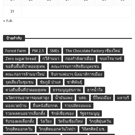
31
« ก.ค.
ป้ายกำกับ
Forest Farm
PM 2.5
SMEs
The Chocolate Factory เชียงใหม่
Zero sugar bread
กวีล้านนา
กองกำลังผาเมือง
ขบถโรมานซ์
ขอคืนพื้นที่ป่าดอยสุเทพ
คณะกรรมการสิทธิมนุษยชน
คณะก่อการล้านนาใหม่
จิบกาแฟเบาๆ นั่งเมาส์การเมือง
จุดเสี่ยงในชุมชน
ชัยภูมิ ป่าแส
ชาติพันธุ์
ทวงคืนพื้นที่ป่าดอยสุเทพ
ธรรมนูญสุขภาพ
ธารน้ำใจ
นวัตกรรมอาหารคุณค่าสูง
น้ำมันแพง
บสย.
ปี๋ใหม่เมือง
มลาบรี
มองแวดบ้าน
ยื่นหนังสือกกต.
รวบปลัดจอมแฉ
รวมพลคนอยากเลือกตั้ง
รักษ์เชียงของ
รัฐธรรมนูญ
รับรองผลเลือกตั้ง
วังเวียง
วัดจีนเชียงใหม่
วิกฤติฝุ่นควัน
วิกฤติหมอกควัน
วิกฤติหมอกควันไฟป่า
วิจิตรศิลป์ มช.