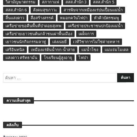
วิสามัญฆาตกรรม
สภากาแฟ
สสส.สำนัก 3
สสส.สำนัก 5
สสส.สำนัก 6
สังคมสุขภาวะ
สารพิษจากเหมืองแร่ปนเปื้อนแม่น้ำ
สิ้นแสงดาว
สื่อสร้างสรรค์
หมอกควันไฟป่า
หัวคิวบัตรชมพู
เครือข่ายขอคืนพื้นที่ป่าดอยสุเทพ
เครือข่ายประชาชนปกป้องแม่น้ำ
เครือข่ายเยาวชนต้นกล้าชนเผ่าพื้นเมือง
เผด็จการ
เยาวชนนักกิจกรรมลาหู่
เล่งเน่ยยี่
เวทีวิชาการไม่ใช่ค่ายทหาร
เสรีอินทนิล
เหมืองแร่ต้นน้ำกก-น้ำสาย
แม่น้ำโขง
แม่แจ่มโมเดล
แสงดาว ศรัทธามั่น
โรงเรียนผู้สูงอายุ
ไฟป่า
ความเห็นล่าสุด
คลังเก็บ