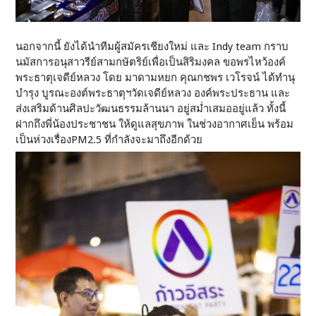
นอกจากนี้ ยังได้นำทีมผู้สมัครเชียงใหม่ และ Indy team กราบ
นมัสการอนุสาวรีย์สามกษัตริย์เพื่อเป็นสิริมงคล ขอพรไหว้องค์
พระธาตุเจดีย์หลวง โดย มาดามหยก คุณกชพร เวโรจน์ ได้ทำนุ
บำรุง บูรณะองต์พระธาตุฯวัดเจดีย์หลวง องค์พระประธาน และ
ส่งเสริมด้านศิลปะวัฒนธรรมล้านนา อยู่สม่ำเสมออยู่แล้ว ทั้งนี้
ฝากถึงพี่น้องประชาชน ให้ดูแลสุขภาพ ในช่วงอากาศเย็น พร้อม
เป็นห่วงเรื่องPM2.5 ที่กำลังจะมาถึงอีกด้วย