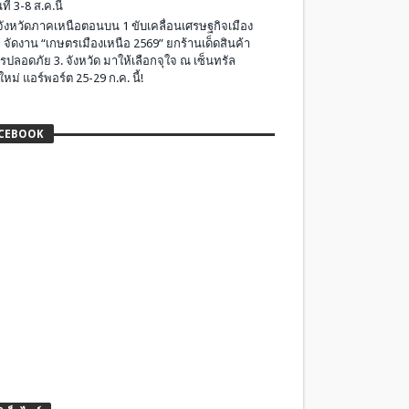
ที่ 3-8 ส.ค.นี้
มจังหวัดภาคเหนือตอนบน 1 ขับเคลื่อนเศรษฐกิจเมือง
 จัดงาน “เกษตรเมืองเหนือ 2569” ยกร้านเด็ดสินค้า
รปลอดภัย 3. จังหวัด มาให้เลือกจุใจ ณ เซ็นทรัล
ใหม่ แอร์พอร์ต 25-29 ก.ค. นี้!
CEBOOK