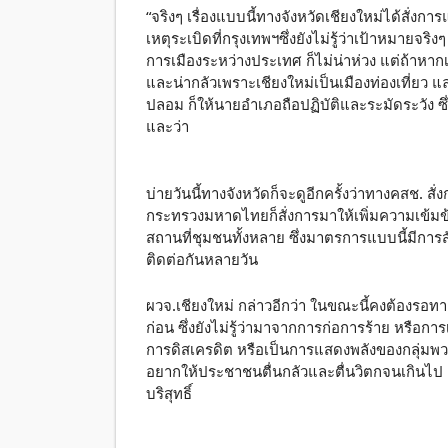
“จริงๆ เรื่องแบบนี้ทางจังหวัดเชียงใหม่ได้สั่
เหตุระเบิดที่กรุงเทพฯซึ่งยังไม่รู้ว่าเป้าหมายจ
การเมืองระหว่างประเทศ ก็ไม่น่าห่วง แต่ถ้าหากเห
และน่ากลัวเพราะเชียงใหม่เป็นเมืองท่องเที่ยว
ปลอม ก็ให้นายอำเภอถือปฏิบัติและระมัดระวัง ซึ่
และว่า
บ่ายวันนี้ทางจังหวัดก็จะดูอีกครั้งว่าทางคสช. ส
กระทรวงมหาดไทยก็สั่งการมาให้เพิ่มความเข้
สถานที่ชุมชนทั้งหลาย ซึ่งมาตรการแบบนี้มีการ
ติดต่อกันหลายวัน
ผวจ.เชียงใหม่ กล่าวอีกว่า ในขณะนี้คงต้องรอทา
ก่อน ซึ่งยังไม่รู้ว่ามาจากการก่อการร้าย หรือกา
การดิสเครดิต หรือเป็นการแสดงพลังของกลุ่มพวก
อยากให้ประชาชนตื่นกลัวและตื่นวิตกจนเกินไป แต
บริสุทธิ์