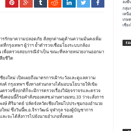
ลงพื้น
กลุ่
เหนือ
เกษต
เชียง
การรักษาความปลอดภัย สั่งทุกด่านดูด้านความมั่นคงเพิ่ม
FA
ดที่กรุงเทพฯ ผู้ว่าฯ ย้ำตำรวจเชื่อมโยงระบบกล้อง
ชน เพื่อตรวจสอบกรณีจำเป็น ขณะที่หลายหน่วยงานออกมา
ียชีวิต
ดเชียงใหม่ เปิดเผยถึงมาตรการเฝ้าระวังและดูแลความ
สงค์ กรุงเทพฯ ซึ่งทางส่วนกลางได้มอบนโยบายให้เข้ม
ตรวจซึ่งปกติก็จะมีการตรวจเรื่องวินัยจราจรและตรวจ
้น ซึ่งตอนนี้ก็รอคำสั่งของคสช.ผ่านทางมทบ.33 ว่าจะสั่งการ
งษ์ ศิริมาตย์ ปลัดจังหวัดเชียงใหม่ไปประชุมกองอำนวย
ม่ ซึ่งวันนี้พ.อ.จิราวัฒน์ จุฬากุล รองผู้บัญชาการ
ละจะได้สั่งการไปยังนายอำเภอทั้งหมด