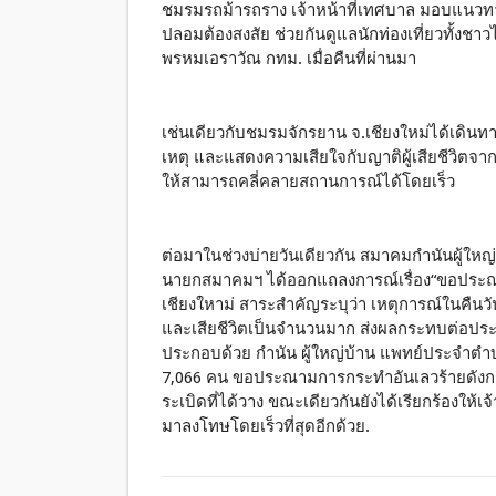
ชมรมรถม้ารถราง เจ้าหน้าที่เทศบาล มอบแนวทางใ
ปลอมต้องสงสัย ช่วยกันดูแลนักท่องเที่ยวทั้งช
พรหมเอราวัณ กทม. เมื่อคืนที่ผ่านมา
เช่นเดียวกับชมรมจักรยาน จ.เชียงใหม่ได้เดินทาง
เหตุ และแสดงความเสียใจกับญาติผู้เสียชีวิตจากเห
ให้สามารถคลี่คลายสถานการณ์ได้โดยเร็ว
ต่อมาในช่วงบ่ายวันเดียวกัน สมาคมกำนันผู้ใหญ
นายกสมาคมฯ ได้ออกแถลงการณ์เรื่อง“ขอประณามก
เชียงใหาม่ สาระสำคัญระบุว่า เหตุการณ์ในคืนวั
และเสียชีวิตเป็นจำนวนมาก ส่งผลกระทบต่อปร
ประกอบด้วย กำนัน ผู้ใหญ่บ้าน แพทย์ประจำตำบล 
7,066 คน ขอประณามการกระทำอันเลวร้ายดังกล่
ระเบิดที่ได้วาง ขณะเดียวกันยังได้เรียกร้องให้เจ
มาลงโทษโดยเร็วที่สุดอีกด้วย.