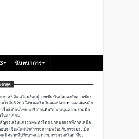
+3
นันทนาการ
องล่าสุด
จภาค5 ดีเอสไอพร้อมผู้ว่าฯเชียงใหม่แถลงจับสาวเชียง
เฮโรอีน8.2กก.ใส่ขวดครีมกันแดดปลายทางออสเตรเลีย
องไลง์ เยือนไทย หารือ”อนุทิน”คาดหนุนความร่วมมือ-
ืนในอาเซียน
 สัญจรเสริมแกร่ง SME ทั่วไทย ปักหมุดแรกที่ภาคเหนือ
อบจ.เชียงใหม่นำสำรวจความพร้อมรับตรวจประเมิน
ทคนิคจากที่ปรึกษาคณะกรรมการมรดกโลก ที่จะ