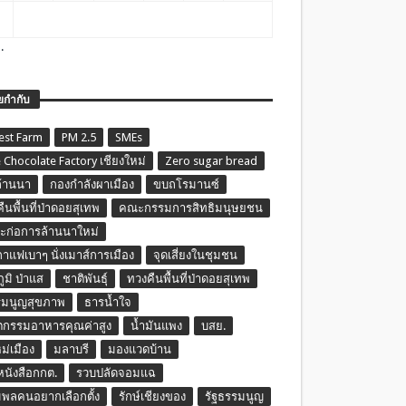
.
ยกำกับ
est Farm
PM 2.5
SMEs
 Chocolate Factory เชียงใหม่
Zero sugar bread
ล้านนา
กองกำลังผาเมือง
ขบถโรมานซ์
ืนพื้นที่ป่าดอยสุเทพ
คณะกรรมการสิทธิมนุษยชน
ก่อการล้านนาใหม่
กาแฟเบาๆ นั่งเมาส์การเมือง
จุดเสี่ยงในชุมชน
ภูมิ ป่าแส
ชาติพันธุ์
ทวงคืนพื้นที่ป่าดอยสุเทพ
รมนูญสุขภาพ
ธารน้ำใจ
ตกรรมอาหารคุณค่าสูง
น้ำมันแพง
บสย.
หม่เมือง
มลาบรี
มองแวดบ้าน
นหนังสือกกต.
รวบปลัดจอมแฉ
พลคนอยากเลือกตั้ง
รักษ์เชียงของ
รัฐธรรมนูญ