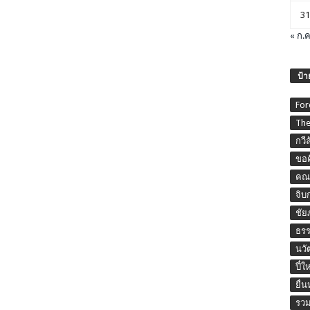
31
« ก.ค
ป้า
For
The
กวี
ขอค
คณะ
จิบ
ชัย
ธร
นวั
ปี๋ใ
ยื่
รวม