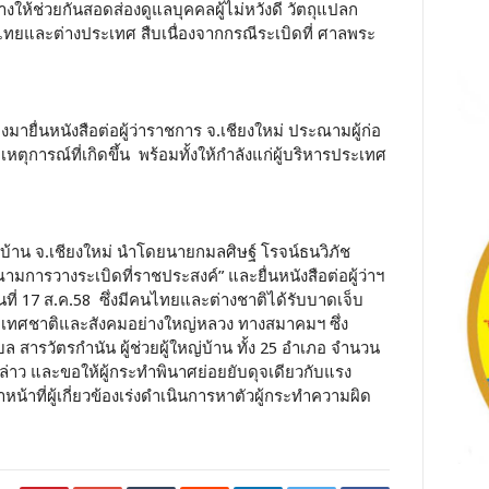
ห้ช่วยกันสอดส่องดูแลบุคคลผู้ไม่หวังดี วัตถุแปลก
าวไทยและต่างประเทศ สืบเนื่องจากกรณีระเบิดที่ ศาลพระ
มายื่นหนังสือต่อผู้ว่าราชการ จ.เชียงใหม่ ประณามผู้ก่อ
ตุการณ์ที่เกิดขึ้น พร้อมทั้งให้กำลังแก่ผู้บริหารประเทศ
่บ้าน จ.เชียงใหม่ นำโดยนายกมลศิษฐ์ โรจน์ธนวิภัช
ารวางระเบิดที่ราชประสงค์” และยื่นหนังสือต่อผู้ว่าฯ
นที่ 17 ส.ค.58 ซึ่งมีคนไทยและต่างชาติได้รับบาดเจ็บ
ะเทศชาติและสังคมอย่างใหญ่หลวง ทางสมาคมฯ ซึ่ง
สารวัตรกำนัน ผู้ช่วยผู้ใหญ่บ้าน ทั้ง 25 อำเภอ จำนวน
าว และขอให้ผู้กระทำพินาศย่อยยับดุจเดียวกับแรง
้าหน้าที่ผู้เกี่ยวข้องเร่งดำเนินการหาตัวผู้กระทำความผิด