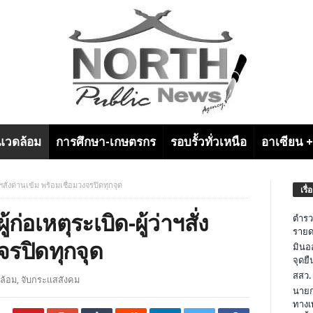
งแวดล้อม
การศึกษา-เกษตรกร
รอบรั้วทั่วเหนือ
อาเซียน 
ฯสั่งด่านเข้ม พร้อมเชื่อมวงจรปิดทุกจุด
เรื่
อเหตุระเบิด-ผู้ว่าฯสั่ง
ตำรว
รายด
จรปิดทุกจุด
มินอ
จุดย
สสว.
ดล้อม
,
จับกระแสสังคม
นายก
ทางเ