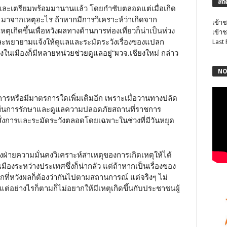
สถิ
งการและเตรียมพร้อมมานานแล้ว โดยกำชับตลอดแต่เมื่อเกิด
ริงๆ มาจากเหตุอะไร ถ้าหากมีการวิเคราะห์ว่าเกิดจาก
เข้าช
ตุเกิดขึ้นเพื่อหวังผลทางด้านการท่องเที่ยวก็น่าเป็นห่วง
เข้าช
 และพยายามแจ้งให้ดูแลและระมัดระวังเรื่องของแปลก
Last
งในเมืองก็มีหลายหน่วยช่วยดูแลอยู่”ผวจ.เชียงใหม่ กล่าว
NO
ั่งการหรือมีมาตรการใดเพิ่มเติมอีก เพราะเมื่อวานทางปลัด
มข้นการรักษาและดูแลความปลอดภัยสถานที่ราชการ
สั่งการและระมัดระวังตลอดโดยเฉพาะในช่วงที่มีวันหยุด
งฝ่ายความมั่นคงวิเคราะห์สาเหตุของการเกิดเหตุให้ได้
รเมืองระหว่างประเทศซึ่งก็น่ากลัว แต่ถ้าหากเป็นเรื่องของ
ที่หวังผลก็ต้องว่ากันไปตามสถานการณ์ แต่จริงๆ ไม่
่อย่างไรก็ตามก็ไม่อยากให้มีเหตุเกิดขึ้นกับประชาชนผู้