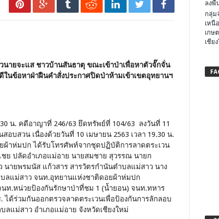
ลงพื้น
กลุ่
เหนือ
เกษต
เชียง
ยจะแส ชาวบ้านสันธาตุ ขณะเข้าป่าเพื่อหาตัวจั๊กจั่น
FA
ีในข้อหาฝ่าฝืนคำสั่งประกาศปิดป่าห้ามเข้าเขตอุทยานฯ
0 น. คดีอาญาที่ 246/63 ยึดทรัพย์ที่ 104/63 ลงวันที่ 11
สอบสวน เนื่องด้วยวันที่ 10 เมษายน 2563 เวลา 19.30 น.
ยผ้าห่มปก ได้รับโทรศัพท์จากชุดปฏิบัติการลาดตระเวน
ะไชย ปลัดอำเภอแม่อาย นายสมชาย สุวรรณ นายก
ว นายพรมนัส แก้วสาร สารวัตรกำนันตำบลแม่สาว นาง
 6 ตำบลแม่สาว จนท.อุทยานแห่งชาติดอยผ้าห่มปก
 จนท.หน่วยป้องกันรักษาป่าที่ชม 1 (น้ำยอน) จนท.ทหาร
ร. ได้ร่วมกันออกตรวจลาดตระเวนเพื่อป้องกันการลักลอบ
 ตำบลแม่สาว อำเภอแม่อาย จังหวัดเชียงใหม่