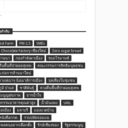
.
ยกำกับ
est Farm
PM 2.5
SMEs
 Chocolate Factory เชียงใหม่
Zero sugar bread
ล้านนา
กองกำลังผาเมือง
ขบถโรมานซ์
ืนพื้นที่ป่าดอยสุเทพ
คณะกรรมการสิทธิมนุษยชน
ก่อการล้านนาใหม่
กาแฟเบาๆ นั่งเมาส์การเมือง
จุดเสี่ยงในชุมชน
ภูมิ ป่าแส
ชาติพันธุ์
ทวงคืนพื้นที่ป่าดอยสุเทพ
รมนูญสุขภาพ
ธารน้ำใจ
ตกรรมอาหารคุณค่าสูง
น้ำมันแพง
บสย.
หม่เมือง
มลาบรี
มองแวดบ้าน
นหนังสือกกต.
รวบปลัดจอมแฉ
พลคนอยากเลือกตั้ง
รักษ์เชียงของ
รัฐธรรมนูญ