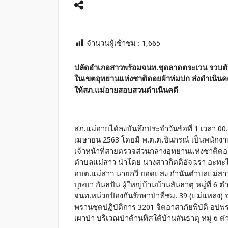
จำนวนผู้เช้าชม :
1,665
ปลัดอำเภอสาวพร้อมจนท.ชุดลาดตระเวน รวบตัวนา
ในเขตอุทยานแห่งชาติดอยผ้าห่มปก ส่งดำเนินคด
ให้สภ.แม่อายสอบสวนดำเนินคดี
สภ.แม่อายได้ลงบันทึกประจำวันข้อที่ 1 เวลา 00.3
เมษายน 2563 โดยมี พ.ต.ต.ชินกรณ์ เป็นพนักงาน
เจ้าหน้าที่สายตรวจส่วนกลางอุทยานแห่งชาติดอ
ตำบลแม่สาว นำโดย นางสาวกิตติอัจฉรา อะท
อบต.แม่สาว นายกวี ยอดแสง กำนันตำบลแม่สา
บุษบา กันธปัน ผู้ใหญ่บ้านบ้านสันธาตุ หมู่ที่
จนท.หน่วยป้องกันรักษาป่าที่ชม. 39 (แม่แหลง)
พรานชุดปฏิบัติการ 3201 จิตอาสาภัยพิบัติ อปพ
เผาป่า บริเวณป่าด้านทิศใต้บ้านสันธาตุ หมู่ 6