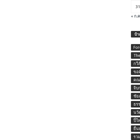
31
« ก.ค
ป้า
For
The
กวี
ขอค
คณะ
จิบ
ชัย
ธร
นวั
ปี๋ใ
ยื่
รวม