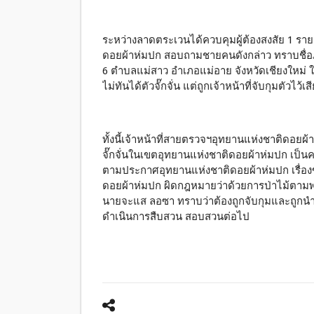
ระหว่างลาดตระเวนได้ควบคุมผู้ต้องสงสัย 1 ราย
ดอยผ้าห่มปก สอบถามชายคนดังกล่าว ทราบชื่อภา
6 ตำบลแม่สาว อำเภอแม่อาย จังหวัดเชียงใหม่ ให้
ไม่ทันได้ตัวจั๊กจั่น แต่ถูกเจ้าหน้าที่จับกุมตัว
ทั้งนี้เจ้าหน้าที่สายตรวจฯอุทยานแห่งชาติดอยผ
จั๊กจั่นในเขตอุทยานแห่งชาติดอยผ้าห่มปก เป็นค
ตามประกาศอุทยานแห่งชาติดอยผ้าห่มปก เรื่อง
ดอยผ้าห่มปก ผิดกฎหมายว่าด้วยการป่าไม้ตามพร
นายจะแส ลอซา ทราบว่าต้องถูกจับกุมและถูกนำ
ดำเนินการสืบสวน สอบสวนต่อไป