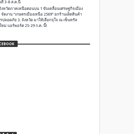
ที่ 3-8 ส.ค.นี้
มจังหวัดภาคเหนือตอนบน 1 ขับเคลื่อนเศรษฐกิจเมือง
 จัดงาน “เกษตรเมืองเหนือ 2569” ยกร้านเด็ดสินค้า
รปลอดภัย 3. จังหวัด มาให้เลือกจุใจ ณ เซ็นทรัล
ใหม่ แอร์พอร์ต 25-29 ก.ค. นี้!
CEBOOK