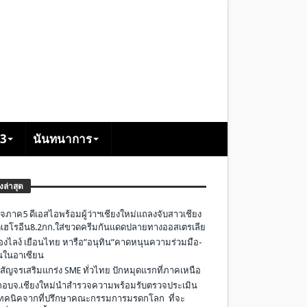
+3
นันทนาการ
องล่าสุด
จภาค5 ดีเอสไอพร้อมผู้ว่าฯเชียงใหม่แถลงจับสาวเชียง
เฮโรอีน8.2กก.ใส่ขวดครีมกันแดดปลายทางออสเตรเลีย
องไลง์ เยือนไทย หารือ”อนุทิน”คาดหนุนความร่วมมือ-
ืนในอาเซียน
 สัญจรเสริมแกร่ง SME ทั่วไทย ปักหมุดแรกที่ภาคเหนือ
อบจ.เชียงใหม่นำสำรวจความพร้อมรับตรวจประเมิน
ทคนิคจากที่ปรึกษาคณะกรรมการมรดกโลก ที่จะ