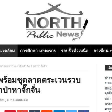
งแวดล้อม
การศึกษา-เกษตรกร
รอบรั้วทั่วเหนือ
อาเซียน 
บชาวบ้านฝ่าฝืนคำสั่งเข้าป่าหาจั๊กจั่น
เรื่
พร้อมชุดลาดตระเวนรวบ
ตำรว
รายด
ป่าหาจั๊กจั่น
มินอ
จุดย
สสว.
ล้อม
,
จับกระแสสังคม
นายก
ทางเ