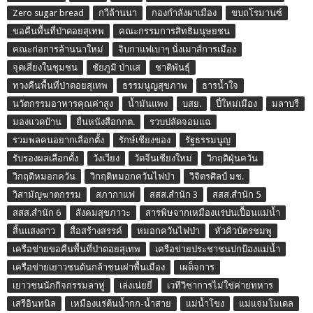
Zero sugar bread
กวีล้านนา
กองกำลังผาเมือง
ขบถโรมานซ์
ขอคืนพื้นที่ป่าดอยสุเทพ
คณะกรรมการสิทธิมนุษยชน
คณะก่อการล้านนาใหม่
จิบกาแฟเบาๆ นั่งเมาส์การเมือง
จุดเสี่ยงในชุมชน
ชัยภูมิ ป่าแส
ชาติพันธุ์
ทวงคืนพื้นที่ป่าดอยสุเทพ
ธรรมนูญสุขภาพ
ธารน้ำใจ
นวัตกรรมอาหารคุณค่าสูง
น้ำมันแพง
บสย.
ปี๋ใหม่เมือง
มลาบรี
มองแวดบ้าน
ยื่นหนังสือกกต.
รวบปลัดจอมแฉ
รวมพลคนอยากเลือกตั้ง
รักษ์เชียงของ
รัฐธรรมนูญ
รับรองผลเลือกตั้ง
วังเวียง
วัดจีนเชียงใหม่
วิกฤติฝุ่นควัน
วิกฤติหมอกควัน
วิกฤติหมอกควันไฟป่า
วิจิตรศิลป์ มช.
วิสามัญฆาตกรรม
สภากาแฟ
สสส.สำนัก 3
สสส.สำนัก 5
สสส.สำนัก 6
สังคมสุขภาวะ
สารพิษจากเหมืองแร่ปนเปื้อนแม่น้ำ
สิ้นแสงดาว
สื่อสร้างสรรค์
หมอกควันไฟป่า
หัวคิวบัตรชมพู
เครือข่ายขอคืนพื้นที่ป่าดอยสุเทพ
เครือข่ายประชาชนปกป้องแม่น้ำ
เครือข่ายเยาวชนต้นกล้าชนเผ่าพื้นเมือง
เผด็จการ
เยาวชนนักกิจกรรมลาหู่
เล่งเน่ยยี่
เวทีวิชาการไม่ใช่ค่ายทหาร
เสรีอินทนิล
เหมืองแร่ต้นน้ำกก-น้ำสาย
แม่น้ำโขง
แม่แจ่มโมเดล