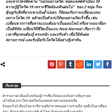
และหากใครติดตาม “บอกมอกโควิด: พอดแคสต์คำเมือง ให้
ความรู้สู้โควิด-19 เพราะชีวิตต้องเดินต่อไป”
ของ 2 หนุ่ม ก็จะ
คุ้นหูกับสิ่งที่พวกเขาเน้นย้ำบ่อยๆ ให้ยอมรับการเปลี่ยนแปลง
เพราะโควิด-19 คล้ายเป็นตัวเร่งให้ทุกอย่างเกิดเร็วขึ้น เช่น
เปลี่ยนจากการสื่อสารแบบเดิมมาเป็นออนไลน์ หรือจากอนาล็อก
เป็นดิจิทัล เปลี่ยนวิถีชีวิตเป็นแบบ
New Normal เรียกว่า ถึง
เวลาที่ทุกคนต้องรู้ ตระหนัก และปรับตัว เพื่อให้ทันต่อ
สถานการณ์ และรับมือกับโควิดได้อย่างรู้เท่าทัน.
เรื่องล่าสุด
ตำรวจภาค5 ดีเอสไอพร้อมผู้ว่าฯเชียงใหม่แถลงจับสาวเชียงรายด
เฮโรอีน8.2กก.ใส่ขวดครีมกันแดดปลายทางออสเตรเลีย
มินอองไลง์ เยือนไทย หารือ”อนุทิน”คาดหนุนความร่วมมือ-จุดยืนในอาเซียน
สสว. สัญจรเสริมแกร่ง SME ทั่วไทย ปักหมุดแรกที่ภาคเหนือ