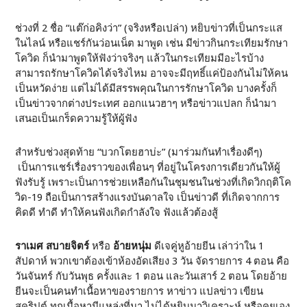
ช่วงที่ 2 ชื่อ “แต๊ก่อคิงว่า” (จริงหรือเปล่า) หยิบข่าวที่เป็นกระแส
ในไลน์ หรือแชร์กันว่อนเน็ต มาพูด เช่น มีข่าวกินกระเทียมรักษา
โควิด ก็นำมาพูดให้ฟังว่าจริงๆ แล้วในกระเทียมมีอะไรบ้าง
สามารถรักษาโควิดได้จริงไหม อาจจะมีฤทธิ์แค่ป้องกันไม่ให้คน
เป็นหวัดง่าย แต่ไม่ได้มีสรรพคุณในการรักษาโควิด บางครั้งก็
เป็นข่าวจากต่างประเทศ ออกแนวฮาๆ หรือข่าวแปลก ก็นำมา
เสนอเป็นเกร็ดความรู้ให้ผู้ฟัง
สำหรับช่วงสุดท้าย “บวกโตยฮาบ่ะ” (มาร่วมกันทำเรื่องดีๆ)
เป็นการแชร์เรื่องราวของเพื่อนๆ ที่อยู่ในโครงการเดียวกันให้ผู้
ฟังรับรู้ เพราะเป็นการช่วยเหลือกันในชุมชนในช่วงที่เกิดวิกฤติโค
วิด-19 ถือเป็นการสร้างแรงบันดาลใจ เป็นข่าวดี ที่เกิดจากการ
คิดดี ทำดี ทำให้คนฟังเกิดกำลังใจ ฟังแล้วต้องสู้
ราเมศ สบายจิตร์
หรือ
อ้ายหนุ่ม
ดีเจคู่หูอ้ายยีน เล่าว่าใน 1
สัปดาห์ พวกเขาต้องเข้าห้องอัดเสียง 3 วัน จัดรายการ 4 ตอน คือ
วันจันทร์ กับวันพุธ ครั้งและ 1 ตอน และวันเสาร์ 2 ตอน โดยอ้าย
ยีนจะเป็นคนทำเนื้อหาของรายการ หาข่าว แปลข่าว เขียน
สคริปต์ ทุกเนื้อหามีแหล่งที่มา ไม่ได้หยิบมาวิเคราะห์ หรือคุยเอง