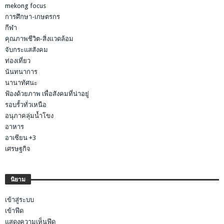
mekong focus
การศึกษา-เกษตรกร
กีฬา
คุณภาพชีวิต-สิ่งแวดล้อม
จับกระแสสังคม
ท่องเที่ยว
นันทนาการ
นานาทัศนะ
ฟ้องด้วยภาพ เพื่อสังคมที่น่าอยู่
รอบรั้วทั่วเหนือ
อนุภาคลุ่มน้ำโขง
อาหาร
อาเซียน +3
เศรษฐกิจ
นิยาม
เข้าสู่ระบบ
เข้าฟีด
แสดงความเห็นฟีด