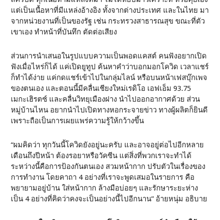
แต่เป็นเนื้อหาที่มีแหล่งอ้างอิง ทั้งจากต่างประเทศ และในไทย มา
จากหน่วยงานที่เป็นของรัฐ เช่น กระทรวงสาธารณสุข ขณะที่ตัว
เขาเอง ทำหน้าที่บันทึก ตัดต่อเสียง
ส่วนการนำเสนอในรูปแบบความเป็นพอดแคสต์ คนฟังอยากเปิด
ฟังเมื่อไหร่ก็ได้ แค่เปิดยูทูป ค้นหาคำว่าบอกมอกโควิด เวลาแชร์
ก็ทำได้ง่าย แค่กดแชร์เข้าไปในกลุ่มไลน์ หรือบนหน้าเฟสบุ๊กเพจ
ของตนเอง และตอนนี้มีคลื่นเชียงใหม่เรดิโอ เอฟเอ็ม 93.75
เมกะเฮิรตซ์ และคลื่นวิทยุเมืองฝาง นำไปออกอากาศด้วย ส่วน
หมู่บ้านไหน อยากนำไปเปิดทางหอกระจายข่าว ทางผู้ผลิตก็ยินดี
เพราะถือเป็นการเผยแพร่ความรู้ให้กว้างขึ้น
“ผมคิดว่า ทุกวันนี้โควิดยังอยู่นะครับ และอาจอยู่ต่อไปอีกหลาย
เดือนถึงปีหน้า ต้องรอยาหรือวัคซีน แต่สิ่งที่พวกเราจะทำได้
ระหว่างนี้คือการป้องกันตนเอง สวมหน้ากาก ปรับตัวในเรื่องของ
การทำงาน โดยคาถา 4 อย่างที่เราจะพูดเสมอในรายการ คือ
พยายามอยู่บ้าน ใส่หน้ากาก ล้างมือบ่อยๆ และรักษาระยะห่าง
เป็น 4 อย่างที่คิดว่าคงจะเป็นอย่างนี้ไปอีกนาน” อ้ายหนุ่ม อธิบาย