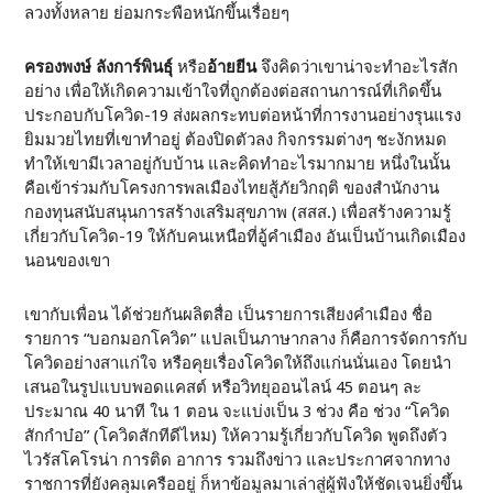
ลวงทั้งหลาย ย่อมกระพือหนักขึ้นเรื่อยๆ
ครองพงษ์ ลังการ์พินธุ์
หรือ
อ้ายยีน
จึงคิดว่าเขาน่าจะทำอะไรสัก
อย่าง เพื่อให้เกิดความเข้าใจที่ถูกต้องต่อสถานการณ์ที่เกิดขึ้น
ประกอบกับโควิด-19 ส่งผลกระทบต่อหน้าที่การงานอย่างรุนแรง
ยิมมวยไทยที่เขาทำอยู่ ต้องปิดตัวลง กิจกรรมต่างๆ ชะงักหมด
ทำให้เขามีเวลาอยู่กับบ้าน และคิดทำอะไรมากมาย หนึ่งในนั้น
คือเข้าร่วมกับโครงการพลเมืองไทยสู้ภัยวิกฤติ ของสำนักงาน
กองทุนสนับสนุนการสร้างเสริมสุขภาพ (สสส.) เพื่อสร้างความรู้
เกี่ยวกับโควิด-19 ให้กับคนเหนือที่อู้คำเมือง อันเป็นบ้านเกิดเมือง
นอนของเขา
เขากับเพื่อน ได้ช่วยกันผลิตสื่อ เป็นรายการเสียงคำเมือง ชื่อ
รายการ “บอกมอกโควิด” แปลเป็นภาษากลาง ก็คือการจัดการกับ
โควิดอย่างสาแก่ใจ หรือคุยเรื่องโควิดให้ถึงแก่นนั่นเอง โดยนำ
เสนอในรูปแบบพอดแคสต์ หรือวิทยุออนไลน์ 45 ตอนๆ ละ
ประมาณ 40 นาที ใน 1 ตอน จะแบ่งเป็น 3 ช่วง คือ ช่วง “โควิด
สักกำบ๋อ” (โควิดสักทีดีไหม) ให้ความรู้เกี่ยวกับโควิด พูดถึงตัว
ไวรัสโคโรน่า การติด อาการ รวมถึงข่าว และประกาศจากทาง
ราชการที่ยังคลุมเครืออยู่ ก็หาข้อมูลมาเล่าสู่ผู้ฟังให้ชัดเจนยิ่งขึ้น